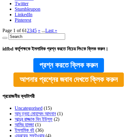
Twitter
Stumbleupon
LinkedIn
Pinterest
Page 1 of 6
1
2
3
4
5
»
...
Last »
idfbd কর্তৃপক্ষকে ইসলামিক প্রশ্ন করতে নিচের লিংকে ক্লিক করুন।
প্রশ্ন করতে ক্লিক করুন
আপনার প্রশ্নের জবাব দেখতে ক্লিক করুন
প্রয়োজনীয় ক্যাটাগরী
Uncategorised
(15)
আবু ত্বহা মোহাম্মদ আদনান
(1)
আব্দুর রাজ্জাক বিন ইউসুফ
(2)
আমির হামজা
(1)
ইসলামিক বই
(36)
এন্ড্রয়েড সফটওয়ার
(4)