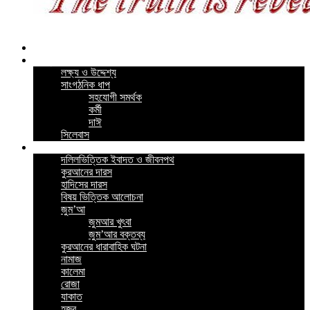
Home
কর্মসূচি
লক্ষ্য ও উদ্দেশ্য
সাংগঠনিক ধাপ
সহযোগী সমর্থক
কর্মী
দাঈ
সিলেবাস
গুরুত্বপূর্ন পোস্ট
দলিলভিত্তিক ইবাদত ও জীবনপথ
কুরআনের দারস
হাদিসের দারস
বিষয় ভিত্তিক আলোচনা
জুম’আ
জুমআর খুৎবা
জুম’আর বক্তব্য
কুরআনের ধারাবাহিক ঘটনা
নামাজ
কালেমা
রোজা
যাকাত
হজ্ব