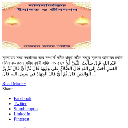
স্বলাতের সময় স্বলাতের সময় সম্পর্কে সঠিক ধারনা সঠিক সময়ে স্বলাত আদায়ের মর্যাদা
দলিল নং- ৪৩। সহীহ বুখারী হাদিস নং- ৫২৭ عَبْدِ اللهِ قَالَ سَأَلْتُ النَّبِيَّ أَيُّ
الْعَمَلِ أَحَبُّ إِلَى اللهِ قَالَ الصَّلاَةُ عَلَى وَقْتِهَا قَالَ ثُمَّ أَيٌّ قَالَ ثُمَّ بِرُّ
الْوَالِدَيْنِ قَالَ ثُمَّ أَيٌّ قَالَ الْجِهَادُ فِي سَبِيلِ اللهِ قَالَ …
Read More »
Share
Facebook
Twitter
Stumbleupon
LinkedIn
Pinterest