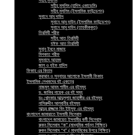
সহীহ মুসলিম
সহীহ মুসলিম (হাদিস একাডেমি)
সহীহ মুসলিম (ইসলামিক ফাউন্ডেশন)
সুনানে আবু দাউদ
সুনানে আবু দাউদ (ইসলামিক ফাউন্ডেশন)
সুনানে আবু দাউদ (তাহকীককৃত)
তিরমিযী শরীফ
সহীহ আত তিরমিযী
যঈফ আত তিরমিযী
সুনানু ইবনে মাজাহ
মিশকাত শরীফ
মুসনাদে আহমদ
জাল ও যইফ হাদিস
ফিকাহ এর কিতাব
কুরআন ও সুন্নাহর আলোকে ইসলামী ফিকাহ
ইসলামিক লেখকদের বই একত্রে
নাজমুল আযম শামীম এর বইসমূহ
ড. জাকির নায়েক এর বই সমূহ
ডঃ খোন্দকার আব্দুল্লাহ জাহাঙ্গীর এর বইসমুহ
নাসিরুদ্দীন আলবানীর বইসমূহ
আব্দুর রাজ্জাক বিন ইউসুফ এর বইসমূহ
বাংলাদেশ জামায়াতে ইসলামী সিলেবাস
বাংলাদেশ জামায়েত ইসলামীর কর্মী সিলেবাস
রুকন সিলেবাস “ক” (মাধ্যমিক পর্যন্ত শিক্ষিত)
রুকন সিলেবাস “খ” ( মাধ্যমিকের উপরে শিক্ষিত)