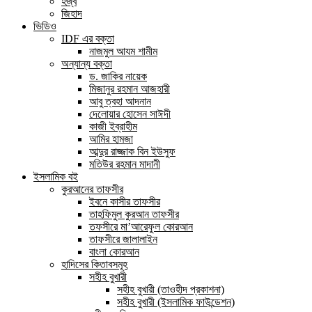
হজ্ব
জিহাদ
ভিডিও
IDF এর বক্তা
নাজমুল আযম শামীম
অন্যান্য বক্তা
ড. জাকির নায়েক
মিজানুর রহমান আজহারী
আবু ত্বহা আদনান
দেলোয়ার হোসেন সাঈদী
কাজী ইব্রাহীম
আমির হামজা
আব্দুর রাজ্জাক বিন ইউসুফ
মতিউর রহমান মাদানী
ইসলামিক বই
কুরআনের তাফসীর
ইবনে কাসীর তাফসীর
তাহফিমুল কুরআন তাফসীর
তফসীরে মা’আরেফুল কোরআন
তাফসীরে জালালাইন
বাংলা কোরআন
হাদিসের কিতাবসমূহ
সহীহ বুখারী
সহীহ বুখারী (তাওহীদ প্রকাশনা)
সহীহ বুখারী (ইসলামিক ফাউন্ডেশন)