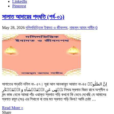
LinkedIn
Pinterest
সালাত আদায়ের পদ্ধতি (পর্ব-০১)
May 28, 2026
দলিলভিত্তিক ইবাদত ও জীবনপথ
,
নাজমুল আযম শামীম
0
সালাতের পদ্ধতি দলিল নং- ৫৭। সুরা আল আনকাবুত আয়াত নং-৪৫ اِنَّ الصَّلٰوۃَ
تَنۡهٰی عَنِ الۡفَحۡشَآءِ وَ الۡمُنۡكَرِ নিশ্চয় স্বলাত বিরত রাখে অশ্লীল ও
মন্দ কাজ থেকে আমরা পাঁচ ওয়াক্ত স্বলাত পড়ি কখনো কি ভেবে দেখেছি যে আমাদের
স্বলাত রসুল (সঃ) এর শিখানো বা তার মত স্বলাত পড়ি কিনা? আমি চেষ্ঠা …
Read More »
Share