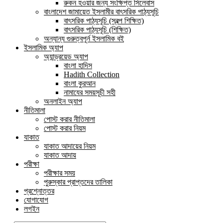
রুকন হওয়ার জন্য সংক্ষিপ্ত সিলেবাস
বাংলাদেশ জামায়েত ইসলামীর বাৎসরিক পাঠ্যসূচি
বাৎসরিক পাঠ্যসূচি (স্বল্প শিক্ষিত)
বাৎসরিক পাঠ্যসূচি (শিক্ষিত)
অন্যান্য গুরুত্বপূর্ন ইসলামিক বই
ইসলামিক অ্যাপ
অ্যান্ড্রয়েড অ্যাপ
বাংলা হাদিস
Hadith Collection
বাংলা কুরআন
নামাযের সময়সূচী সহী
অনলাইন অ্যাপ
নীতিমালা
পোস্ট করার নীতিমালা
পোস্ট করার নিয়ম
যাকাত
যাকাত আদায়ের নিয়ম
যাকাত আদায়
পরীক্ষা
পরীক্ষার সময়
পুরুস্কার প্রাপ্তদের তালিকা
প্রশ্নোত্তর
যোগাযোগ
লগইন