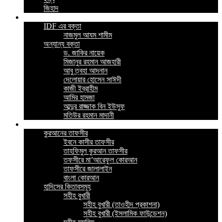
জিহাদ
ভিডিও
IDF এর বক্তা
নাজমুল আযম শামীম
অন্যান্য বক্তা
ড. জাকির নায়েক
মিজানুর রহমান আজহারী
আবু ত্বহা আদনান
দেলোয়ার হোসেন সাঈদী
কাজী ইব্রাহীম
আমির হামজা
আব্দুর রাজ্জাক বিন ইউসুফ
মতিউর রহমান মাদানী
ইসলামিক বই
কুরআনের তাফসীর
ইবনে কাসীর তাফসীর
তাহফিমুল কুরআন তাফসীর
তফসীরে মা’আরেফুল কোরআন
তাফসীরে জালালাইন
বাংলা কোরআন
হাদিসের কিতাবসমূহ
সহীহ বুখারী
সহীহ বুখারী (তাওহীদ প্রকাশনা)
সহীহ বুখারী (ইসলামিক ফাউন্ডেশন)