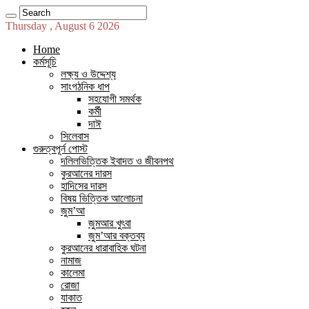
Thursday , August 6 2026
Home
কর্মসূচি
লক্ষ্য ও উদ্দেশ্য
সাংগঠনিক ধাপ
সহযোগী সমর্থক
কর্মী
দাঈ
সিলেবাস
গুরুত্বপূর্ন পোস্ট
দলিলভিত্তিক ইবাদত ও জীবনপথ
কুরআনের দারস
হাদিসের দারস
বিষয় ভিত্তিক আলোচনা
জুম’আ
জুমআর খুৎবা
জুম’আর বক্তব্য
কুরআনের ধারাবাহিক ঘটনা
নামাজ
কালেমা
রোজা
যাকাত