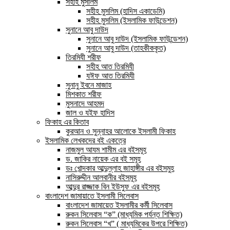
সহীহ মুসলিম
সহীহ মুসলিম (হাদিস একাডেমি)
সহীহ মুসলিম (ইসলামিক ফাউন্ডেশন)
সুনানে আবু দাউদ
সুনানে আবু দাউদ (ইসলামিক ফাউন্ডেশন)
সুনানে আবু দাউদ (তাহকীককৃত)
তিরমিযী শরীফ
সহীহ আত তিরমিযী
যঈফ আত তিরমিযী
সুনানু ইবনে মাজাহ
মিশকাত শরীফ
মুসনাদে আহমদ
জাল ও যইফ হাদিস
ফিকাহ এর কিতাব
কুরআন ও সুন্নাহর আলোকে ইসলামী ফিকাহ
ইসলামিক লেখকদের বই একত্রে
নাজমুল আযম শামীম এর বইসমূহ
ড. জাকির নায়েক এর বই সমূহ
ডঃ খোন্দকার আব্দুল্লাহ জাহাঙ্গীর এর বইসমুহ
নাসিরুদ্দীন আলবানীর বইসমূহ
আব্দুর রাজ্জাক বিন ইউসুফ এর বইসমূহ
বাংলাদেশ জামায়াতে ইসলামী সিলেবাস
বাংলাদেশ জামায়েত ইসলামীর কর্মী সিলেবাস
রুকন সিলেবাস “ক” (মাধ্যমিক পর্যন্ত শিক্ষিত)
রুকন সিলেবাস “খ” ( মাধ্যমিকের উপরে শিক্ষিত)