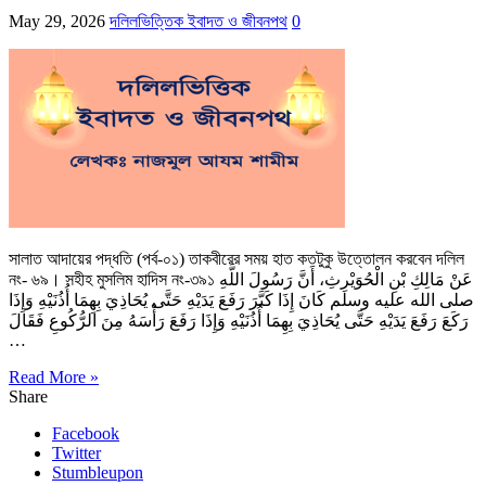
May 29, 2026
দলিলভিত্তিক ইবাদত ও জীবনপথ
0
সালাত আদায়ের পদ্ধতি (পর্ব-০১) তাকবীরের সময় হাত কতটুকু উত্তোলন করবেন দলিল
নং- ৬৯। সহীহ মুসলিম হাদিস নং-৩৯১ عَنْ مَالِكِ بْنِ الْحُوَيْرِثِ، أَنَّ رَسُولَ اللَّهِ
صلى الله عليه وسلم كَانَ إِذَا كَبَّرَ رَفَعَ يَدَيْهِ حَتَّى يُحَاذِيَ بِهِمَا أُذُنَيْهِ وَإِذَا
رَكَعَ رَفَعَ يَدَيْهِ حَتَّى يُحَاذِيَ بِهِمَا أُذُنَيْهِ وَإِذَا رَفَعَ رَأْسَهُ مِنَ الرُّكُوعِ فَقَالَ
…
Read More »
Share
Facebook
Twitter
Stumbleupon