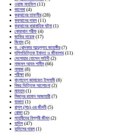
ওয়াজ মাহফিল
(11)
কালেমা
(4)
কুরআনের তাফসীর
(28)
কুরআনের দারস
(11)
কুরআনের ধারাবাহিক ঘটনা
(1)
কোরআন শরীফ
(4)
জাকির নায়েক
(17)
জিহাদ
(5)
ড. খোন্দকার আব্দুল্লাহ জাহাঙ্গীর
(7)
দলিলভিত্তিক ইবাদত ও জীবনপথ
(11)
দেলোয়ার হোসেন সাইদী
(2)
নাজমুল আযম শামীম
(66)
নামাজ
(8)
পরীক্ষা
(6)
বাংলাদেশ জামায়েত ইসলামী
(8)
বিষয় ভিত্তিক আলোচনা
(2)
মাযহাব
(1)
মিজানুর রহমান আজাহারী
(7)
যাকাত
(1)
রাসুল (সাঃ) এর জীবনী
(5)
রোজা
(2)
সাহাবীদের বিপ্লবী জীবন
(2)
হাদিস
(47)
হাদিসের দারস
(1)