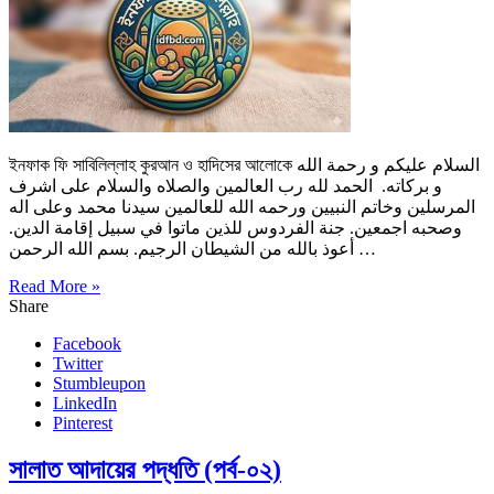
ইনফাক ফি সাবিলিল্লাহ কুরআন ও হাদিসের আলোকে السلام عليكم و رحمة الله
و بركاته. الحمد لله رب العالمين والصلاه والسلام على اشرف
المرسلين وخاتم النبيين ورحمه الله للعالمين سيدنا محمد وعلى اله
وصحبه اجمعين. جنة الفردوس للذين ماتوا في سبيل إقامة الدين.
أعوذ بالله من الشيطان الرجيم. بسم الله الرحمن …
Read More »
Share
Facebook
Twitter
Stumbleupon
LinkedIn
Pinterest
সালাত আদায়ের পদ্ধতি (পর্ব-০২)