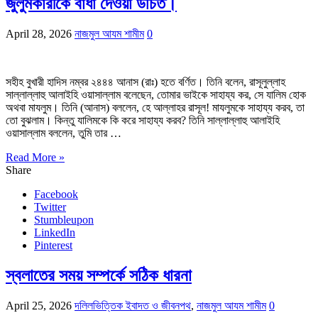
জুলুমকারীকে বাধা দেওয়া উচিত।
April 28, 2026
নাজমুল আযম শামীম
0
সহীহ বুখারী হাদিস নম্বর ২৪৪৪ আনাস (রাঃ) হতে বর্ণিত। তিনি বলেন, রাসূলুল্লাহ
সাল্লাল্লাহু আলাইহি ওয়াসাল্লাম বলেছেন, তোমার ভাইকে সাহায্য কর, সে যালিম হোক
অথবা মাযলুম। তিনি (আনাস) বললেন, হে আল্লাহর রাসূল! মাযলুমকে সাহায্য করব, তা
তো বুঝলাম। কিন্তু যালিমকে কি করে সাহায্য করব? তিনি সাল্লাল্লাহু আলাইহি
ওয়াসাল্লাম বললেন, তুমি তার …
Read More »
Share
Facebook
Twitter
Stumbleupon
LinkedIn
Pinterest
স্বলাতের সময় সম্পর্কে সঠিক ধারনা
April 25, 2026
দলিলভিত্তিক ইবাদত ও জীবনপথ
,
নাজমুল আযম শামীম
0