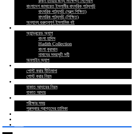
রুকন হওয়ার জন্য সংক্ষিপ্ত সিলেবাস
বাংলাদেশ জামায়েত ইসলামীর বাৎসরিক পাঠ্যসূচি
বাৎসরিক পাঠ্যসূচি (স্বল্প শিক্ষিত)
বাৎসরিক পাঠ্যসূচি (শিক্ষিত)
অন্যান্য গুরুত্বপূর্ন ইসলামিক বই
ইসলামিক অ্যাপ
অ্যান্ড্রয়েড অ্যাপ
বাংলা হাদিস
Hadith Collection
বাংলা কুরআন
নামাযের সময়সূচী সহী
অনলাইন অ্যাপ
নীতিমালা
পোস্ট করার নীতিমালা
পোস্ট করার নিয়ম
যাকাত
যাকাত আদায়ের নিয়ম
যাকাত আদায়
পরীক্ষা
পরীক্ষার সময়
পুরুস্কার প্রাপ্তদের তালিকা
প্রশ্নোত্তর
যোগাযোগ
লগইন