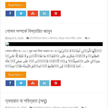
Read More »
গোসল সম্পর্কে বিস্তারিত জানুন
April 6, 2026
দলিলভিত্তিক ইবাদত ও জীবনপথ
,
নাজমুল আযম শামীম
,
নামাজ
0
গোসল দলিল নং- ৩৩। সুরা আন নিসা আয়াত নং- ৪৩ یٰۤاَیُّهَا الَّذِیۡنَ اٰمَنُوۡا لَا تَقۡرَبُوا
الصَّلٰوۃَ وَ اَنۡتُمۡ سُكٰرٰی حَتّٰی تَعۡلَمُوۡا مَا تَقُوۡلُوۡنَ وَ لَا جُنُبًا اِلَّا عَابِرِیۡ
سَبِیۡلٍ حَتّٰی تَغۡتَسِلُوۡا ؕ وَ اِنۡ كُنۡتُمۡ مَّرۡضٰۤی اَوۡ عَلٰی سَفَرٍ اَوۡ جَآءَ
اَحَدٌ مِّنۡكُمۡ مِّنَ الۡغَآئِطِ اَوۡ لٰمَسۡتُمُ النِّسَآءَ فَلَمۡ تَجِدُوۡا …
Read More »
ত্বহারাত বা পবিত্রতা (অযু)
March 20, 2026
দলিলভিত্তিক ইবাদত ও জীবনপথ
,
নাজমুল আযম শামীম
0