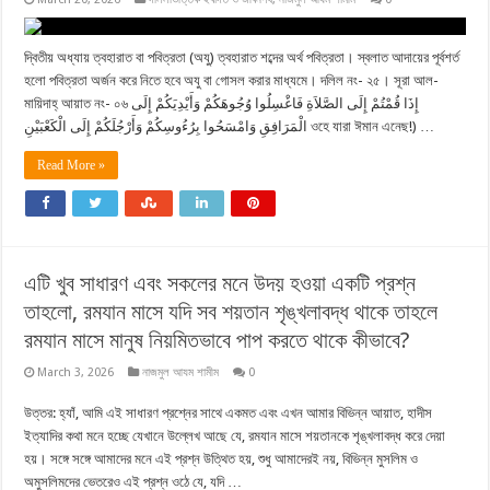
দ্বিতীয় অধ্যায় ত্বহারাত বা পবিত্রতা (অযু) ত্বহারাত শব্দের অর্থ পবিত্রতা। স্বলাত আদায়ের পূর্বশর্ত
হলো পবিত্রতা অর্জন করে নিতে হবে অযু বা গোসল করার মাধ্যমে। দলিল নং- ২৫। সূরা আল-
মায়িদাহ্ আয়াত নং- ০৬ إِذَا قُمْتُمْ إِلَى الصَّلاَةِ فَاغْسِلُوا وُجُوهَكُمْ وَأَيْدِيَكُمْ إِلَى
الْمَرَافِقِ وَامْسَحُوا بِرُءُوسِكُمْ وَأَرْجُلَكُمْ إِلَى الْكَعْبَيْنِ ওহে যারা ঈমান এনেছ!) …
Read More »
এটি খুব সাধারণ এবং সকলের মনে উদয় হওয়া একটি প্রশ্ন
তাহলো, রমযান মাসে যদি সব শয়তান শৃঙ্খলাবদ্ধ থাকে তাহলে
রমযান মাসে মানুষ নিয়মিতভাবে পাপ করতে থাকে কীভাবে?
March 3, 2026
নাজমুল আযম শামীম
0
উত্তর: হ্যাঁ, আমি এই সাধারণ প্রশ্নের সাথে একমত এবং এখন আমার বিভিন্ন আয়াত, হাদীস
ইত্যাদির কথা মনে হচ্ছে যেখানে উল্লেখ আছে যে, রমযান মাসে শয়তানকে শৃঙ্খলাবদ্ধ করে দেয়া
হয়। সঙ্গে সঙ্গে আমাদের মনে এই প্রশ্ন উত্থিত হয়, শুধু আমাদেরই নয়, বিভিন্ন মুসলিম ও
অমুসলিমদের ভেতরেও এই প্রশ্ন ওঠে যে, যদি …