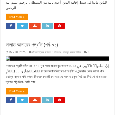
للذين ماتوا في سبيل إقامة الدين. أعوذ بالله من الشيطان الرجيم. بسم الله
الرحمن …
Read More »
সালাত আদায়ের পদ্ধতি (পর্ব-০১)
May 28, 2026
দলিলভিত্তিক ইবাদত ও জীবনপথ
,
নাজমুল আযম শামীম
0
সালাতের পদ্ধতি দলিল নং- ৫৭। সুরা আল আনকাবুত আয়াত নং-৪৫ اِنَّ الصَّلٰوۃَ تَنۡهٰی عَنِ
الۡفَحۡشَآءِ وَ الۡمُنۡكَرِ নিশ্চয় স্বলাত বিরত রাখে অশ্লীল ও মন্দ কাজ থেকে আমরা পাঁচ
ওয়াক্ত স্বলাত পড়ি কখনো কি ভেবে দেখেছি যে আমাদের স্বলাত রসুল (সঃ) এর শিখানো বা তার মত
স্বলাত পড়ি কিনা? আমি চেষ্ঠা …
Read More »