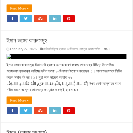
Read More »
ইমান ভঙ্গের কারনসমূহ
February 22, 2026
দলিলভিত্তিক ইবাদত ও জীবনপথ
,
নাজমুল আযম শামীম
0
ইমান ভঙ্গের কারনসমূহঃ ঈমান নষ্ট হওয়ার অনেক কারণ রয়েছে তার মধ্যে বিভিন্ন ইসলামিক
গবেষকগণ কুরআনুল কারিমের দলিল দ্বারা ১০টি কারন উল্লেখ করেছেন ১। আল্লাহর সাথে শিরিক
করলে ঈমান নষ্ট হয়। ১। সুরা আল মায়েদা আয়াত ৭২
اِنَّهٗ مَنۡ یُّشۡرِکۡ بِاللّٰهِ فَقَدۡ حَرَّمَ اللّٰهُ عَلَیۡهِ الۡجَنَّۃَ নিশ্চয় কেউ আল্লাহর সাথে
শরীক করলে আল্লাহ তার জন্য জান্নাত অবশ্যই হারাম করে …
Read More »
ঈমান (প্রথম অধ্যায়)