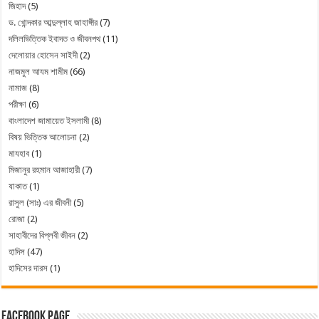
জিহাদ
(5)
ড. খোন্দকার আব্দুল্লাহ জাহাঙ্গীর
(7)
দলিলভিত্তিক ইবাদত ও জীবনপথ
(11)
দেলোয়ার হোসেন সাইদী
(2)
নাজমুল আযম শামীম
(66)
নামাজ
(8)
পরীক্ষা
(6)
বাংলাদেশ জামায়েত ইসলামী
(8)
বিষয় ভিত্তিক আলোচনা
(2)
মাযহাব
(1)
মিজানুর রহমান আজাহারী
(7)
যাকাত
(1)
রাসুল (সাঃ) এর জীবনী
(5)
রোজা
(2)
সাহাবীদের বিপ্লবী জীবন
(2)
হাদিস
(47)
হাদিসের দারস
(1)
Facebook Page