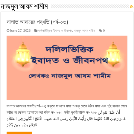
নাজমুল আযম শামীম
সালাত আদায়ের পদ্ধতি (পর্ব-০৩)
June 27, 2026
দলিলভিত্তিক ইবাদত ও জীবনপথ
,
নাজমুল আযম শামীম
0
সালাত আদায়ের পদ্ধতি (পর্ব-০২) রুকুতে যাওয়ার সময় ও রুকু থেকে উঠার সময় এবং দুই রাকাত শেষে
উঠার পর রফউল ইয়াদাইন করা দলিল নং- ৮৬। সহীহ বুখারী হাদিস নং-৭৩৮ أَنَّ عَبْدَ اللهِ بْنَ
عُمَرَ رَضِيَ اللهُ عَنْهُمَا قَالَ رَأَيْتُ النَّبِيَّ رضى الله عنهما افْتَتَحَ التَّكْبِيرَ فِي الصَّلاَةِ
فَرَفَعَ يَدَيْهِ حِينَ يُكَبِّرُ …