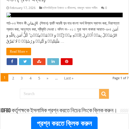
February 17, 2026
দলিলভিত্তিক ইবাদত ও জীবনপথ
,
নাজমুল আযম শামীম
0
পাঠ-০৩ ঈমান কী الإِيمَانِ (ঈমান) শব্দটি আরবী শব্দ যার বাংলা অর্থ বিশ্বাস স্থাপন করা, নিরাপত্তা
প্রদান করা, আনুগত্য করা, স্বীকৃতি দেওয়া। দলিল নং- ০১। সুরা আল বাকারা আয়াত-২৮৫ اٰمَنَ
الرَّسُوۡلُ بِمَاۤ اُنۡزِلَ اِلَیۡهِ مِنۡ رَّبِّهٖ وَ الۡمُؤۡمِنُوۡنَ ؕ كُلٌّ اٰمَنَ بِاللّٰهِ وَ
مَلٰٓئِكَتِهٖ وَ كُتُبِهٖ وَ رُسُلِهٖ ۟ لَا نُفَرِّقُ …
Read More »
1
2
3
4
5
»
...
Last »
Page 1 of 7
idfbd কর্তৃপক্ষকে ইসলামিক প্রশ্ন করতে নিচের লিংকে ক্লিক করুন।
প্রশ্ন করতে ক্লিক করুন