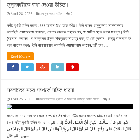
জুলুমকারীকে বাধা দেওয়া উচিত।
April 28, 2026
নাজমুল আযম শামীম
0
সহীহ বুখারী হাদিস নম্বর ২৪৪৪ আনাস (রাঃ) হতে বর্ণিত। তিনি বলেন, রাসূলুল্লাহ সাল্লাল্লাহু
আলাইহি ওয়াসাল্লাম বলেছেন, তোমার ভাইকে সাহায্য কর, সে যালিম হোক অথবা মাযলুম। তিনি
(আনাস) বললেন, হে আল্লাহর রাসূল! মাযলুমকে সাহায্য করব, তা তো বুঝলাম। কিন্তু যালিমকে কি
করে সাহায্য করব? তিনি সাল্লাল্লাহু আলাইহি ওয়াসাল্লাম বললেন, তুমি তার …
Read More »
স্বলাতের সময় সম্পর্কে সঠিক ধারনা
April 25, 2026
দলিলভিত্তিক ইবাদত ও জীবনপথ
,
নাজমুল আযম শামীম
0
স্বলাতের সময় স্বলাতের সময় সম্পর্কে সঠিক ধারনা সঠিক সময়ে স্বলাত আদায়ের মর্যাদা দলিল নং-
৪৩। সহীহ বুখারী হাদিস নং- ৫২৭ عَبْدِ اللهِ قَالَ سَأَلْتُ النَّبِيَّ أَيُّ الْعَمَلِ أَحَبُّ إِلَى اللهِ
قَالَ الصَّلاَةُ عَلَى وَقْتِهَا قَالَ ثُمَّ أَيٌّ قَالَ ثُمَّ بِرُّ الْوَالِدَيْنِ قَالَ ثُمَّ أَيٌّ قَالَ الْجِهَادُ فِي
سَبِيلِ اللهِ قَالَ …