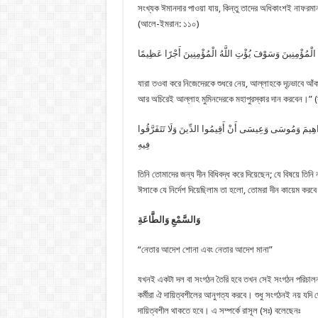
সংখ্যক ঈমানদার পাওয়া যায়, কিন্তু তাদের অধিকাংশই নাফরম
(আলে-ইমরান: ১১০)
َعَ الْمُؤْمِنِينَ وَسَوْفَ يُؤْتِ اللَّهُ الْمُؤْمِنِينَ أَجْرًا عَظِيمًا
যারা তওবা করে নিজেদেরকে শুধরে নেয়, আল্লাহকে দৃঢ়ভাবে আঁ
আর অচিরেই আল্লাহ মুমিনদেরকে মহাপুরস্কার দান করবেন।” (
ِبْرَاهِيمَ وَمُوسَى وَعِيسَى أَنْ أَقِيمُوا الدِّينَ وَلَا تَتَفَرَّقُوا
فِيهِ
তিনি তোমাদের জন্য দীন বিধিবদ্ধ করে দিয়েছেন; যে বিষয়ে তিন
ঈসাকে যে নির্দেশ দিয়েছিলাম তা হলো, তোমরা দীন কায়েম করবে 
وَالسَّمْعِ وَالطَّاعَةِ
“নেতার আদেশ শোনা এবং নেতার আদেশ মানা”
যখনই একটা দল বা সংগঠন তৈরি হবে তখন সেই সংগঠন পরিচালন
কর্মীরা ঐ দায়িত্বশীলের আনুগত্য করবে। শুধু সংগঠনই নয় য
দায়িত্বশীল থাকতে হবে। এ সম্পর্কে রাসূল (সঃ) বলেছেনঃ