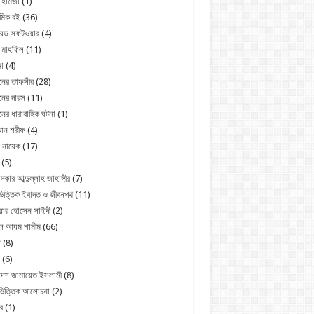
 হামজা
(1)
মিক বই
(36)
রয়েড সফটওয়ার
(4)
 মাহফিল
(11)
া
(4)
নের তাফসীর
(28)
ের দারস
(11)
ের ধারাবাহিক ঘটনা
(1)
ন শরীফ
(4)
 নায়েক
(17)
(5)
্দকার আব্দুল্লাহ জাহাঙ্গীর
(7)
িত্তিক ইবাদত ও জীবনপথ
(11)
য়ার হোসেন সাইদী
(2)
ুল আযম শামীম
(66)
জ
(8)
(6)
দেশ জামায়েত ইসলামী
(8)
ভিত্তিক আলোচনা
(2)
ব
(1)