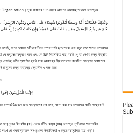
ত বা Organization। সূরা বাকারার ১৪৩ নম্বর আয়াতে আল্লাহ তায়ালা বলেছেনঃ
نَعْلَمَ مَن يَتَّبِعُ الرَّسُولَ مِمَّن يَنقَلِبُ عَلَىٰ عَقِبَيْهِ ۚ وَإِن كَانَتْ لَكَبِيرَةً إِلَّا عَلَى ال
করেছি, যাতে তোমরা দুনিয়াবাসীদের ওপর সাক্ষী হতে পারো এবং রসূল হতে পারেন তোমাদের
তো কে রসূলের অনুসরণ করে এবং কে উল্টো দিকে ফিরে যায়, আমি শুধু তা দেখার জন্য কিব্‌লাহ
র জন্য মোটেই কঠিন প্রমাণিত হয়নি যারা আল্লাহর হিদায়াত লাভ করেছিল৷ আল্লাহ তোমাদের
নি মানুষের জন্য অত্যন্ত স্নেহশীল ও করুণাময়৷
ঃ
﴿إِنَّمَا الْمُؤْمِنُونَ إِخْوَةٌ فَأَصْلِحُوا بَيْنَ أَخَوَيْكُمْ ۚ وَاتَّقُوا اللَّهَ لَعَلَّكُمْ تُرْحَمُونَ﴾
Ple
র সম্পর্ক ঠিক করে দাও৷ আল্লাহকে ভয় করো, আশা করা যায় তোমাদের প্রতি মেহেরবানী
Sub
ু নুমান বিন বশীর (রাঃ) থেকে বর্ণিত, রাসূল (সাঃ) বলেছেন, মু‘মিনদের পারস্পরিক
 অংশ রোগাক্রান্ত হলে সমগ্র দেহ নিদ্রাহীনতা ও জ্বরে আক্রান্ত হয়ে পড়ে’।