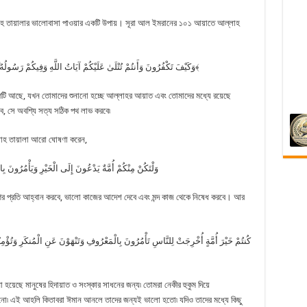
লাহ তায়ালার ভালোবাসা পাওয়ার একটি উপায়। সূরা আল ইমরানের ১০১ আয়াতে আল্লাহ
﴿وَكَيْفَ تَكْفُرُونَ وَأَنتُمْ تُتْلَىٰ عَلَيْكُمْ آيَاتُ اللَّهِ وَفِيكُمْ رَسُولُهُ ۗ وَمَن يَعْتَصِم بِاللَّهِ فَقَدْ هُدِيَ إِلَىٰ صِرَاطٍ مُّسْتَقِيمٍ﴾
টি আছে, যখন তোমাদের শুনানো হচ্ছে আল্লাহর আয়াত এবং তোমাদের মধ্যে রয়েছে
ে, সে অবশ্যি সত্য সঠিক পথ লাভ করবে৷
াহ তায়ালা আরো ঘোষণা করেন,
وَلْتَكُنْ مِنْكُمْ أُمَّةٌ يَدْعُونَ إِلَى الْخَيْرِ وَيَأْمُرُونَ ب
ের প্রতি আহ্বান করবে, ভালো কাজের আদেশ দেবে এবং মন্দ কাজ থেকে নিষেধ করবে। আর
 হয়েছে মানুষের হিদায়াত ও সংস্কার সাধনের জন্য৷ তোমরা নেকীর হুকুম দিয়ে
আনো৷ এই আহলি কিতাবরা ঈমান আনলে তাদের জন্যই ভালো হতো৷ যদিও তাদের মধ্যে কিছু