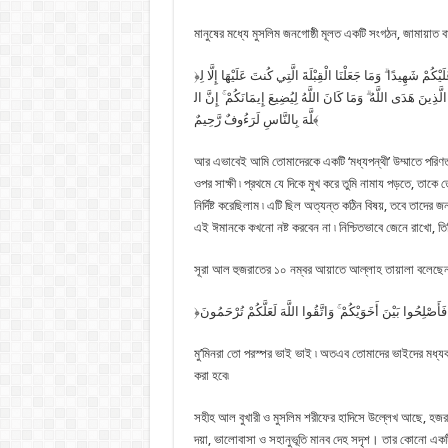
মানুষের মধ্যে মুসলিম জনগোষ্ঠী মূলত একটি সংগঠন, জামায়া
﴿وَكَذَٰلِكَ جَعَلْنَاكُمْ أُمَّةً وَسَطًا لِّتَكُونُوا شُهَدَاءَ عَلَى النَّاسِ وَيَكُونَ الرَّسُولُ عَلَيْكُمْ شَهِيدًا ۗ وَمَا جَعَلْنَا الْقِبْلَةَ الَّتِي كُنتَ عَلَيْهَا إِلَّا لِ
َّذِينَ هَدَى اللَّهُ ۗ وَمَا كَانَ اللَّهُ لِيُضِيعَ إِيمَانَكُمْ ۚ إِنَّ ال
لَّهَ بِالنَّاسِ لَرَءُوفٌ رَّحِيمٌ﴾
আর এভাবেই আমি তোমাদেরকে একটি ‘মধ্যপন্থী’ উম্মাতে পরিণত 
ওপর সাক্ষী ৷ প্রথমে যে দিকে মুখ করে তুমি নামায পড়তে, তাকে 
নির্দিষ্ট করেছিলাম ৷ এটি ছিল অত্যন্ত কঠিন বিষয়, তবে তাদে
এই ঈমানকে কখনো নষ্ট করবেন না ৷ নিশ্চিতভাবে জেনে রাখো, তি
সূরা আল হুজরাতের ১০ নম্বর আয়াতে আল্লাহ তায়ালা বলেছেন
মু’মিনরা তো পরস্পর ভাই ভাই ৷ অতএব তোমাদের ভাইদের মধ্যকা
করা হবে৷
সহীহ আল বুখারী ও মুসলিম শরীফের হাদিসে উল্লেখ আছে, হজরত আব
দয়া, ভালোবাসা ও সহানুভূতি মানব দেহ সদৃশ। তার কোনো একটি