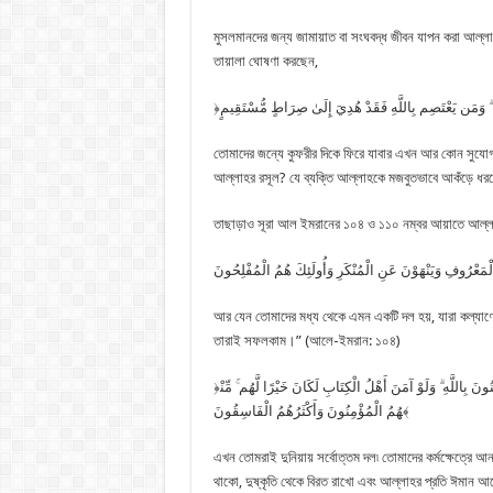
মুসলমানদের জন্য জামায়াত বা সংঘবদ্ধ জীবন যাপন করা আল্
তায়ালা ঘোষণা করছেন,
তোমাদের জন্যে কুফরীর দিকে ফিরে যাবার এখন আর কোন সুযোগ
আল্লাহর রসূল? যে ব্যক্তি আল্লাহকে মজবুতভাবে আকঁড়ে ধরব
তাছাড়াও সূরা আল ইমরানের ১০৪ ও ১১০ নম্বর আয়াতে আল্ল
ِالْمَعْرُوفِ وَيَنْهَوْنَ عَنِ الْمُنْكَرِ وَأُولَئِكَ هُمُ الْمُفْلِحُونَ
আর যেন তোমাদের মধ্য থেকে এমন একটি দল হয়, যারা কল্যাণ
তারাই সফলকাম।” (আলে-ইমরান: ১০৪)
﴿كُنتُمْ خَيْرَ أُمَّةٍ أُخْرِجَتْ لِلنَّاسِ تَأْمُرُونَ بِالْمَعْرُوفِ وَتَنْهَوْنَ عَنِ الْمُنكَرِ وَتُؤْمِنُونَ بِاللَّهِ ۗ وَلَوْ آمَنَ أَهْلُ الْكِتَابِ لَكَانَ خَيْرًا لَّهُم ۚ مِّنْ
هُمُ الْمُؤْمِنُونَ وَأَكْثَرُهُمُ الْفَاسِقُونَ﴾
এখন তোমরাই দুনিয়ায় সর্বোত্তম দল৷ তোমাদের কর্মক্ষেত্রে আনা
থাকো, দুষ্কৃতি থেকে বিরত রাখো এবং আল্লাহর প্রতি ঈমান 