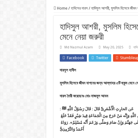
Home
/
হাদিসের দারস
/
হাদিসুল আশরী, মুসলিম হিসেবে জীবন য
হাদিসুল আশরী, মুসলিম হিসে
মেনে নেয়া জরুরী
Md Nazmul Azam
May 20, 2025
হাদ
Facebook
Twitter
Stumbleu
দারসুল হাদীস
মুসলিম হিসেবে জীবন যাপনের জন্য আল্লাহর ৫টি হুকুম মেনে নেয
দারস তৈরী করেছেনঃ মোঃ নাজমুল আযম
عَن الحارِثِ الْأَشْعَرِىِّ قَالَ : قَالَ رَسُوْلُ اللّٰهِ ﷺ :
«لّٰهِ وَإِنَّه مَنْ خَرَجَ مِنَ الْجَمَاعَةِ قِيدَ شِبْرٍ فَقَدْ خَلَعَ
ْ جُثٰى جَهَنَّمَ وَإِنْ صَامَ وَصَلّٰى وَزَعَمَ أَنَّه مُسْلِمٌ». رَوَاهُ
أَحْمَدُ وَالتِّرْمِذِىُّ