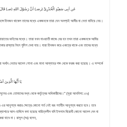
عَن اَبِى سَعِيْدٍ الْخُدْرِىِّ (رضـ) اَنَّ رَسُوْلَ اللهِ (صـ) قَالَ: اِ)
কসঙ্গে তিনজন থাকেল তাদের মধ্যে একজনকে তারা যেন অবশ্যই আমীর বা নেতা বানিয়ে নেয়।
য়াতের ভাইদের মধ্যে। তারা যখন দাওয়াতী কাজে বের হন তখন তারা একজনকে আমির
কার রাস্তায় টহল পুলিশ দেখা যায়। যারা তিনজন করে একত্রে থাকে এবং তাদের মধ্যে
 অর্থাৎ নেতার আদেশ শোনা এবং মানা আল্লাহর পক্ষ থেকে ফরজ করা হয়েছে। এ সম্পর্কে
يَا أَيُّهَا الَّذِينَ 
ূলের এবং তোমাদের মধ্য থেকে কর্তৃত্বের অধিকারীদের।” (সূরা আননিসা: ৫৯)
সঃ) এর আনুগত্য করার ক্ষেত্রে কোনো শর্ত নেই বরং শর্তহীন আনুগত্য করতে হবে। তবে
এ ব্যাপারে আল-হাদিসে বলা হয়েছে দায়িত্বশীল যদি ইসলাম বিরোধী কোনো আদেশ দেন বা
রা যাবে না। রাসূল (সঃ) বলেন,