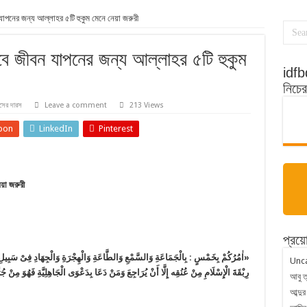
াপনের জন্য আল্লাহর ৫টি হুকুম মেনে নেয়া জরুরী
বে জীবন যাপনের জন্য আল্লাহর ৫টি হুকুম
idfbd
নিচে
িসের দারস
Leave a comment
213 Views
pon
LinkedIn
Pinterest
়া জরুরী
প্রয়
اٰمُرُكُمْ بِخَمْسٍ : بِالْجَمَاعَةِ وَالسَّمْعِ وَالطَّاعَةِ وَالْهِجْرَةِ وَالْجِهَادِ فِىْ سَبِيلِ ال
Unc
رِبْقَةَ الْإِسْلَامِ مِنْ عُنُقِه إِلَّا أَنْ يُرَاجِعَ وَمَنْ دَعَا بِدَعْوَى الْجَاهِلِيَّةِ فَهُوَ مِن
আবু ত
আব্দুর