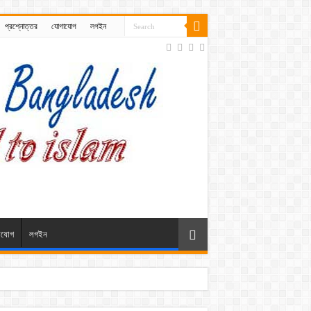
প্রশ্নোত্তর
যোগাযোগ
লগইন
াযোগ
লগইন