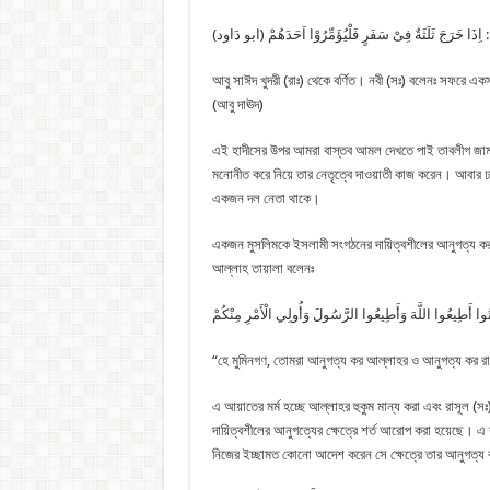
ذَا خَرَجَ ثَلَثَةٌ فِىْ سَفَرٍ فَلْيُؤَمِّرُوْا اَحَدَهُمْ (ابو دَاود
আবু সাঈদ খুদরী (রাঃ) থেকে বর্ণিত। নবী (সঃ) বলেনঃ সফরে এ
(আবু দাঊদ)
এই হাদীসের উপর আমরা বাস্তব আমল দেখতে পাই তাবলীগ জামা
মনোনীত করে নিয়ে তার নেতৃত্বে দাওয়াতী কাজ করেন। আবার ঢা
একজন দল নেতা থাকে।
একজন মুসলিমকে ইসলামী সংগঠনের দায়িত্বশীলের আনুগত্য করা
আল্লাহ তায়ালা বলেনঃ
آمَنُوا أَطِيعُوا اللَّهَ وَأَطِيعُوا الرَّسُولَ وَأُولِي الْأَمْرِ مِنْكُمْ
“হে মুমিনগণ, তোমরা আনুগত্য কর আল্লাহর ও আনুগত্য কর রাস
এ আয়াতের মর্ম হচ্ছে আল্লাহর হুকুম মান্য করা এবং রাসূল (
দায়িত্বশীলের আনুগত্যের ক্ষেত্রে শর্ত আরোপ করা হয়েছে। 
নিজের ইচ্ছামত কোনো আদেশ করেন সে ক্ষেত্রে তার আনুগত্য ক