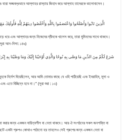
ান৷ যারা সঙ্ঘবদ্ধভাবে আল্লাহর রাস্তায় জিহাদ করে আল্লাহ তাদেরকে ভালোবাসেন।
الَّذِينَ تَابُوا وَأَصْلَحُوا وَاعْتَصَمُوا بِاللَّهِ وَأَخْلَصُوا دِينَهُمْ لِلَّهِ فَأُولَئِكَ م
কড়ে ধরে এবং আল্লাহর জন্য নিজেদের দ্বীনকে খালেস করে, তারা মুমিনদের সাথে থাকবে।
সূরা আন-নিসা: ১৪৬)
شَرَعَ لَكُمْ مِنَ الدِّينِ مَا وَصَّى بِهِ نُوحًا وَالَّذِي أَوْحَيْنَا إِلَيْكَ وَمَا وَصَّيْنَا بِهِ إ
ি নূহকে নির্দেশ দিয়েছিলেন, আর আমি তোমার কাছে যে ওহি পাঠিয়েছি এবং ইবরাহিম, মূসা ও
এবং এতে বিচ্ছিন্ন হবে না।” (সূরা শুরা : ১৩)
া করার জন্য একজন দায়িত্বশীল বা নেতা থাকবে। আর ঐ সংগঠনের সকল জনশক্তি বা
দি ছোট একটা গ্রুপও কোথাও পাঠানো হয় তাহলেও সেই গ্রুপের জন্য একজন নেতা বা