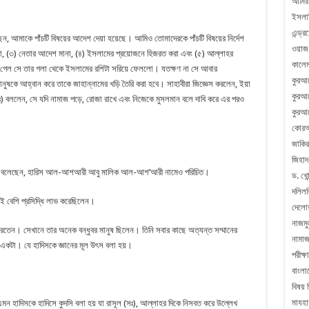
আমির
ইসলা
এন্ড্
 আমাকে পাঁচটি বিষয়ের আদেশ দেয়া হয়েছে। আমিও তোমাদেরকে পাঁচটি বিষয়ের নির্দেশ
ওয়াজ
না, (৩) নেতার আদেশ মানা, (৪) ইসলামের প্রয়োজনে হিজরত করা এবং (৫) আল্লাহর
কালেম
ে গেল সে তার গলা থেকে ইসলামের রশিটা সরিয়ে ফেললো। যতক্ষণ না সে আবার
কুরআ
ুষকে আহ্বান করে তাকে জাহান্নামের খড়ি তৈরি করা হবে। সাহাবীরা জিজ্ঞেস করলেন, ইয়া
কুরআন
সঃ) বললেন, সে যদি নামাজ পড়ে, রোজা রাখে এবং নিজেকে মুসলমান বলে দাবি করে এর পরও
কুরআন
কোরআ
জাকির
জিহাদ
বলেছেন, হারিস আল-আশআরী আবু মালিক আল-আশ’আরী নামেও পরিচিত।
ড. খোন
দলিলভ
েই বেশি প্রসিদ্ধি লাভ করেছিলেন।
দেলো
নাজম
রতেন। সেখানে তার অনেক বন্ধুবর মানুষ ছিলেন। তিনি সবার কাছে অত্যন্ত সম্মানের
নামা
কটা। যে হাদিসকে জ্ঞানের মূল উৎস বলা হয়।
পরীক্ষা
বাংলা
বিষয় 
মাযহা
এমন হাদিসকে হাদিসে কুদসি বলা হয় যা রাসূল (সঃ), আল্লাহর দিকে নিসবত করে উল্লেখ