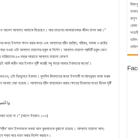
মিজান
যাকা
রাসুল
রোজা
্ছি যে আদেশ আল্লাহ আমাকে দিয়েছেন। আর তাহলোঃ জামায়াতবদ্ধ জীবন যাপন করা।”
সাহাব
হাদিস
ানের জন্য ইসলাম পালন করার জন্য এবং আল্লাহর দ্বীন ব্যক্তি, পরিবার, সমাজ ও রাষ্ট্রে
হাদিস
ধ হওয়া এটা আল্লাহ তায়ালার হুকুম বা নির্দেশ। আল্লাহ তায়ালা প্রতিটি হুকুম মেনে
ারিয়াতের ৫৬ নম্বর আয়াতে আল্লাহ তায়ালা ঘোষণা
وَمَا خَلَقْتُ الْجِنَّ وَالْإِنسَ إِلَّا لِيَعْبُدُ﴾ ‘নিশ্চয়ই আমি জ্বীন আর ইনসান সৃষ্টি করেছি শুধু মাত্র আমার ইবাদতের জন্যে’।
Fac
ুম অতএব, এটা নিঃসন্দেহে ইবাদত। মুসলিম মিল্লাতের জন্য ইসলামী সংগঠনভুক্ত থাকা ফরজ
্যা দেয়া হয়েছে। আল্লাহর দ্বীন বাস্তবায়ন করার ক্ষেত্রে নিজেদের মধ্যে বিভেদ সৃষ্টি
وَاعْتَصِمُوا
বিভক্ত হয়ো না।” (আলে-ইমরান: ১০৩)
ীত ‘দ্বীন’ আল ইসলামকে অথবা আল কুরআনকে বুঝানো হয়েছে। আল্লাহ তায়ালা আল্-
বে শক্ত করে ধারণ করার নির্দেশ করছেন।