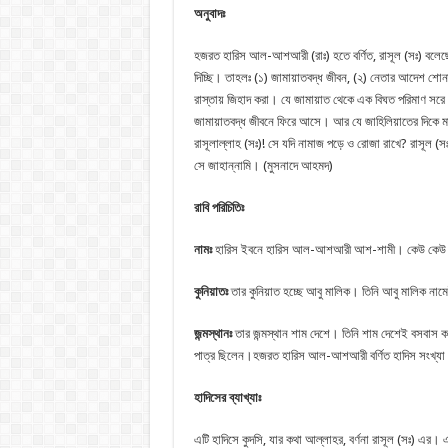
অনুবাদঃ
হজরত হারিস আল-আশআরী (রাঃ) হতে বর্ণিত, রাসূল (সঃ) বলেছেন,
দিচ্ছি। তাহলঃ (১) জামায়াতবদ্ধ জীবন, (২) নেতার আদেশ শো
রাস্তায় জিহাদ করা। যে জামায়াত থেকে এক বিঘত পরিমাণ সর
জামায়াতবদ্ধ জীবনে ফিরে আসে। আর যে জাহিলিয়াতের দিকে মান
রাসূলাল্লাহ (সঃ)! সে যদি নামাজ পড়ে ও রোজা রাখে? রাসূল (
সে জাহান্নামি। (মুসনাদে আহমদ)
রাবি পরিচিতিঃ
নামঃ
হারিস ইবনে হারিস আল-আশআরী আশ-শামী। কেউ কেউ 
কুনিয়াতঃ
তার কুনিয়াত হচ্ছে আবু মালিক। তিনি আবু মালিক নাম
জন্মস্থানঃ
তার জন্মস্থান শাম দেশে। তিনি শাম দেশেই বসবাস ক
পাত্র ছিলেন।হজরত হারিস আল-আশআরী বর্ণিত হাদিস সংখ্যা এ
হাদিসের ব্যাখ্যাঃ
এটি হাদিসে কুদসি, যার কথা আল্লাহর, বর্ণনা রাসূল (সঃ) এর। 