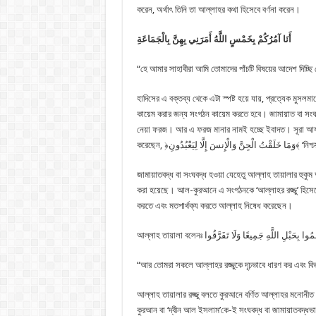
করেন, অর্থাৎ তিনি তা আল্লাহর কথা হিসেবে বর্ণনা করেন।
أَنَا آمُرُكُمْ بِخَمْسٍ اللَّهُ أَمَرَنِي بِهِنَّ بِالْجَمَاعَةِ
“হে আমার সাহাবীরা আমি তোমাদের পাঁচটি বিষয়ের আদেশ দিচ
হাদিসের এ বক্তব্য থেকে এটা স্পষ্ট হয়ে যায়, প্রত্যেক মুসলম
কায়েম করার জন্য সংগঠন কায়েম করতে হবে। জামায়াত বা সংঘবদ্
নেয়া ফরজ। আর এ ফরজ মানার নামই হচ্ছে ইবাদত। সূরা আয য
করেছেন, ﴿ونِ
জামায়াতবদ্ধ বা সংঘবদ্ধ হওয়া যেহেতু আল্লাহ তায়ালার হুক
করা হয়েছে। আল-কুরআনে এ সংগঠনকে ‘আল্লাহর রজ্জু’ হিসেবে আখ
করতে এবং মতপার্থক্য করতে আল্লাহ নিষেধ করেছেন।
আল্লাহ তায়ালা বলেনঃ  بِحَبْلِ اللَّهِ جَمِيعًا وَلَا تَفَرَّقُوا
“আর তোমরা সকলে আল্লাহর রজ্জুকে দৃঢ়ভাবে ধারণ কর এবং 
আল্লাহ তায়ালার রজ্জু বলতে কুরআনে বর্ণিত আল্লাহর মনোন
কুরআন বা ‘দ্বীন আল ইসলাম’কে-ই সংঘবদ্ধ বা জামায়াতবদ্ধভা