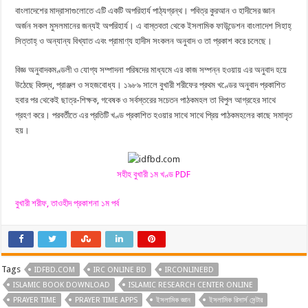
বাংলাদেশের মাদ্রাসাগুলােতে এটি একটি অপরিহার্য পাঠ্যগ্রন্থ। পবিত্র কুরআন ও হাদীসের জ্ঞান
অর্জন সকল মুসলমানের জন্যই অপরিহার্য। এ বাস্তবতা থেকে ইসলামিক ফাউন্ডেশন বাংলাদেশ সিহাহ্
সিত্তাহ্ ও অন্যান্য বিখ্যাত এবং প্রামাণ্য হাদীস সংকলন অনুবাদ ও তা প্রকাশ করে চলেছে।
বিজ্ঞ অনুবাদকমণ্ডলী ও যােগ্য সম্পাদনা পরিষদের মাধ্যমে এর কাজ সম্পন্ন হওয়ায় এর অনুবাদ হয়ে
উঠেছে বিশুদ্ধ, প্রাঞ্জল ও সহজবােধ্য। ১৯৮৯ সালে বুখারী শরীফের প্রথম খণ্ডের অনুবাদ প্রকাশিত
হবার পর থেকেই ছাত্র-শিক্ষক, গবেষক ও সর্বস্তরের সচেতন পাঠকমহল তা বিপুল আগ্রহের সাথে
গ্রহণ করে। পরবর্তীতে এর প্রতিটি খণ্ড প্রকাশিত হওয়ার সাথে সাথে প্রিয় পাঠকমহলের কাছে সমাদৃত
হয়।
সহীহ
বুখারী ১ম খণ্ড PDF
বুখারী শরীফ, তাওহীদ প্রকাশনা ১ম পর্ব
Tags
IDFBD.COM
IRC ONLINE BD
IRCONLINEBD
ISLAMIC BOOK DOWNLOAD
ISLAMIC RESEARCH CENTER ONLINE
PRAYER TIME
PRAYER TIME APPS
ইসলামিক জ্ঞান
ইসলামিক রিসার্স সেন্টার