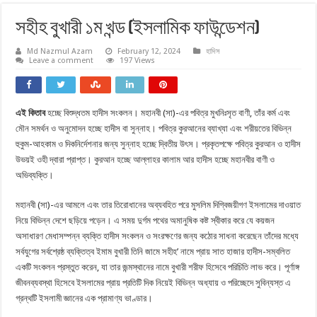
সহীহ বুখারী ১ম খন্ড (ইসলামিক ফাউন্ডেশন)
Md Nazmul Azam
February 12, 2024
হাদিস
Leave a comment
197 Views
এই কিতাব
হচ্ছে বিশুদ্ধতম হাদীস সংকলন। মহানবী (সা)-এর পবিত্র মুখনিঃসৃত বাণী, তাঁর কর্ম এবং
মৌন সমর্থন ও অনুমােদন হচ্ছে হাদীস বা সুন্নাহ। পবিত্র কুরআনের ব্যাখ্যা এবং শরীয়তের বিভিন্ন
হুকুম-আহকাম ও দিকনির্দেশনার জন্য সুন্নাহ হচ্ছে দ্বিতীয় উৎস। প্রকৃতপক্ষে পবিত্র কুরআন ও হাদীস
উভয়ই ওহী দ্বারা প্রাপ্ত। কুরআন হচ্ছে আল্লাহর কালাম আর হাদীস হচ্ছে মহানবীর বাণী ও
অভিব্যক্তি।
মহানবী (সা)-এর আমলে এবং তার তিরােধানের অব্যবহিত পরে মুসলিম দিগ্বিজয়ীগণ ইসলামের দাওয়াত
নিয়ে বিভিন্ন দেশে ছড়িয়ে পড়েন। এ সময় দুর্গম পথের অমানুষিক কষ্ট স্বীকার করে যে কয়জন
অসাধারণ মেধাসম্পন্ন ব্যক্তি হাদীস সংকলন ও সংরক্ষণের জন্য কঠোর সাধনা করেছেন তাঁদের মধ্যে
সর্বযুগের সর্বশ্রেষ্ঠ ব্যক্তিত্ব ইমাম বুখারী তিনি জামে সহীহ’ নামে প্রায় সাত হাজার হাদীস-সম্বলিত
একটি সংকলন প্রস্তুত করেন, যা তার জন্মস্থানের নামে বুখারী শরীফ হিসেবে পরিচিতি লাভ করে। পূর্ণাঙ্গ
জীবনব্যবস্থা হিসেবে ইসলামের প্রায় প্রতিটি দিক নিয়েই বিভিন্ন অধ্যায় ও পরিচ্ছেদে সুবিন্যস্ত এ
গ্রন্থটি ইসলামী জ্ঞানের এক প্রামাণ্য ভাণ্ডার।