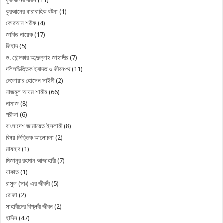
কুরআনের দারস
(11)
কুরআনের ধারাবাহিক ঘটনা
(1)
কোরআন শরীফ
(4)
জাকির নায়েক
(17)
জিহাদ
(5)
ড. খোন্দকার আব্দুল্লাহ জাহাঙ্গীর
(7)
দলিলভিত্তিক ইবাদত ও জীবনপথ
(11)
দেলোয়ার হোসেন সাইদী
(2)
নাজমুল আযম শামীম
(66)
নামাজ
(8)
পরীক্ষা
(6)
বাংলাদেশ জামায়েত ইসলামী
(8)
বিষয় ভিত্তিক আলোচনা
(2)
মাযহাব
(1)
মিজানুর রহমান আজাহারী
(7)
যাকাত
(1)
রাসুল (সাঃ) এর জীবনী
(5)
রোজা
(2)
সাহাবীদের বিপ্লবী জীবন
(2)
হাদিস
(47)