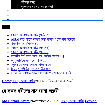
পরীক্ষার সময়
পুরুস্কার প্রাপ্তদের তালিকা
প্রশ্নোত্তর
যোগাযোগ
লগইন
সর্বশেষ
সালাত আদায়ের পদ্ধতি (পর্ব-০৩)
idfbd কর্তৃপক্ষকে প্রশ্ন করার ব্যবস্থা চালু করা হয়েছে
ইনফাক ফি সাবিলিল্লাহ
সালাত আদায়ের পদ্ধতি (পর্ব-০২)
সালাত আদায়ের পদ্ধতি (পর্ব-০১)
তাকদীর লিপিবদ্ধ কেন? ডা. জাকির নায়েক।।
জুলুমকারীকে বাধা দেওয়া উচিত।
স্বলাতের সময় সম্পর্কে সঠিক ধারনা
রিয়াদুস সলীহিন, খন্ড-১ ডাউনলোড
ড. জাকির নায়েক লেকচার সমগ্র প্রশ্নোত্তরসহ বই
Home
/
নাজমুল আযম শামীম
/
যে সকল নবীদের নাম জানা জরুরী
যে সকল নবীদের নাম জানা জরুরী
Md Nazmul Azam
November 23, 2021
নাজমুল আযম শামীম
Leave a