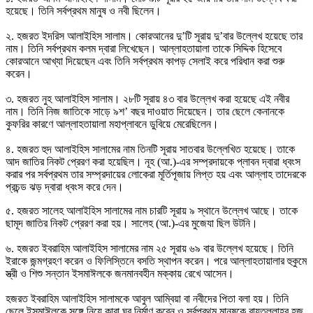
হয়েছে। তিনি সর্বপ্রথম মানুষ ও নবী ছিলেন।
২. হজরত ইদরিস আলাইহিস সালাম। কোরআনের দু’টি সূরায় দু’বার উল্লেখ হয়েছে তার
নাম। তিনি সর্বপ্রথম কলম দ্বারা লিখেছেন। আল্লাহতায়ালা তাকে সিদ্দিক হিসেবে
কোরআনে আখ্যা দিয়েছেন এবং তিনি সর্বপ্রথম কাপড় সেলাই করে পরিধান করা শুরু
করেন।
৩. হজরত নুহ আলাইহিস সালাম। ২৮টি সূরায় ৪৩ বার উল্লেখ করা হয়েছে এই নবীর
নাম। তিনি নিজ জাতিকে সাড়ে ৯শ’ বছর দাওয়াত দিয়েছেন। তার ছেলে কেনানকে
কুফরির কারণে আল্লাহতায়ালা মহাপ্লাবনে ডুবিয়ে মেরেছিলেন।
৪. হজরত হুদ আলাইহিস সালামের নাম তিনটি সূরায় সাতবার উল্লেখিত হয়েছে। তাকে
আদ জাতির নিকট প্রেরণ করা হয়েছিল। নূহ (আ.)-এর সম্প্রদায়কে প্লাবন দ্বারা ধ্বংস
করার পর সর্বপ্রথম তার সম্প্রদায়ের লোকেরা মূর্তিপূজায় লিপ্ত হয় এবং আল্লাহ তাদেরকে
প্রচন্ড ঝড় দ্বারা ধ্বংস করে দেন।
৫. হজরত সালেহ আলাইহিস সালামের নাম চারটি সূরায় ৯ স্থানে উল্লেখ আছে। তাকে
ছামূদ জাতির নিকট প্রেরণ করা হয়। সালেহ (আ.)-এর মুজেযা ছিল উটনি।
৬. হজরত ইবরাহিম আলাইহিস সালামের নাম ২৫ সূরায় ৬৯ বার উল্লেখ হয়েছে। তিনি
ইরাকে জন্মগ্রহণ করেন ও ফিলিস্তিনে বসতি স্থাপন করেন। পরে আল্লাহতায়ালার হুকুমে
স্ত্রী ও শিশু সন্তান ইসমাঈলকে জনমানবহীন মক্কায় রেখে আসেন।
হজরত ইবরাহিম আলাইহিস সালামকে আবুল আম্বিয়া বা নবীদের পিতা বলা হয়। তিনি
ছেলে ইসমাঈলকে সঙ্গে নিয়ে কাবা ঘর নির্মাণ করেন ও সর্বপ্রথম মানুষকে বায়তুল্লাহর হজ