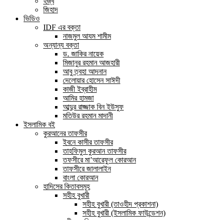
হজ্ব
জিহাদ
ভিডিও
IDF এর বক্তা
নাজমুল আযম শামীম
অন্যান্য বক্তা
ড. জাকির নায়েক
মিজানুর রহমান আজহারী
আবু ত্বহা আদনান
দেলোয়ার হোসেন সাঈদী
কাজী ইব্রাহীম
আমির হামজা
আব্দুর রাজ্জাক বিন ইউসুফ
মতিউর রহমান মাদানী
ইসলামিক বই
কুরআনের তাফসীর
ইবনে কাসীর তাফসীর
তাহফিমুল কুরআন তাফসীর
তফসীরে মা’আরেফুল কোরআন
তাফসীরে জালালাইন
বাংলা কোরআন
হাদিসের কিতাবসমূহ
সহীহ বুখারী
সহীহ বুখারী (তাওহীদ প্রকাশনা)
সহীহ বুখারী (ইসলামিক ফাউন্ডেশন)