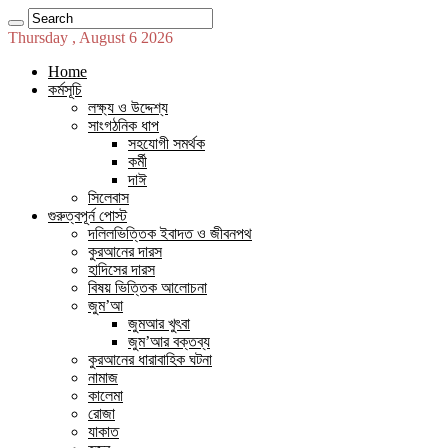
Thursday , August 6 2026
Home
কর্মসূচি
লক্ষ্য ও উদ্দেশ্য
সাংগঠনিক ধাপ
সহযোগী সমর্থক
কর্মী
দাঈ
সিলেবাস
গুরুত্বপূর্ন পোস্ট
দলিলভিত্তিক ইবাদত ও জীবনপথ
কুরআনের দারস
হাদিসের দারস
বিষয় ভিত্তিক আলোচনা
জুম’আ
জুমআর খুৎবা
জুম’আর বক্তব্য
কুরআনের ধারাবাহিক ঘটনা
নামাজ
কালেমা
রোজা
যাকাত