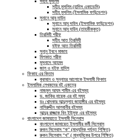
সহীহ মুসলিম
সহীহ মুসলিম (হাদিস একাডেমি)
সহীহ মুসলিম (ইসলামিক ফাউন্ডেশন)
সুনানে আবু দাউদ
সুনানে আবু দাউদ (ইসলামিক ফাউন্ডেশন)
সুনানে আবু দাউদ (তাহকীককৃত)
তিরমিযী শরীফ
সহীহ আত তিরমিযী
যঈফ আত তিরমিযী
সুনানু ইবনে মাজাহ
মিশকাত শরীফ
মুসনাদে আহমদ
জাল ও যইফ হাদিস
ফিকাহ এর কিতাব
কুরআন ও সুন্নাহর আলোকে ইসলামী ফিকাহ
ইসলামিক লেখকদের বই একত্রে
নাজমুল আযম শামীম এর বইসমূহ
ড. জাকির নায়েক এর বই সমূহ
ডঃ খোন্দকার আব্দুল্লাহ জাহাঙ্গীর এর বইসমুহ
নাসিরুদ্দীন আলবানীর বইসমূহ
আব্দুর রাজ্জাক বিন ইউসুফ এর বইসমূহ
বাংলাদেশ জামায়াতে ইসলামী সিলেবাস
বাংলাদেশ জামায়েত ইসলামীর কর্মী সিলেবাস
রুকন সিলেবাস “ক” (মাধ্যমিক পর্যন্ত শিক্ষিত)
রুকন সিলেবাস “খ” ( মাধ্যমিকের উপরে শিক্ষিত)