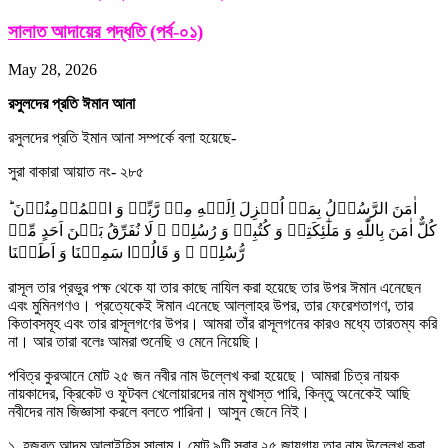
সালাত আদায়ের পদ্ধতি (পর্ব-০১)
May 28, 2026
রসুলদের প্রতি ঈমান আনা
রসুলদের প্রতি ইমান আনা সম্পর্কে বলা হয়েছে-
সুরা বাকারা আয়াত নং- ২৮৫
اٰمَنَ الرَّسُوۡلُ بِمَاۤ اُنۡزِلَ اِلَیۡهِ مِنۡ رَّبِّهٖ وَ الۡمُؤۡمِنُوۡنَ ؕ
کُلٌّ اٰمَنَ بِاللّٰهِ وَ مَلٰٓئِکَتِهٖ وَ کُتُبِهٖ وَ رُسُلِهٖ ۟ لَا نُفَرِّقُ بَیۡنَ اَحَدٍ مِّنۡ
رُّسُلِهٖ ۟ وَ قَالُوۡا سَمِعۡنَا وَ اَطَعۡنَا
রাসূল তার প্রভুর পক্ষ থেকে যা তার কাছে নাযিল করা হয়েছে তার উপর ঈমান এনেছেন
এবং মুমিনগণও। প্রত্যেকেই ঈমান এনেছে আল্লাহর উপর, তার ফেরেশতাগণ, তার
কিতাবসমূহ এবং তার রাসূলগণের উপর। আমরা তাঁর রাসূলগনের কারও মধ্যে তারতম্য করি
না। আর তারা বলেঃ আমরা শুনেছি ও মেনে নিয়েছি।
পবিত্র কুরআনে মোট ২৫ জন নবীর নাম উল্লেখ করা হয়েছে। আমরা চিত্র নায়ক
নায়কাদের, ক্রিকেট ও ফুটবল খেলোয়ারদের নাম মুখাস্ত পারি, কিন্তু অনেকেই আছি
নবীদের নাম জিজ্ঞাসা করলে বলতে পারিনা। আসুন জেনে নিই।
১. হজরত আদম আলাইহিস সালাম। মোট ৯টি সূরার ২৫ জায়গায় তার নাম উল্লেখ করা