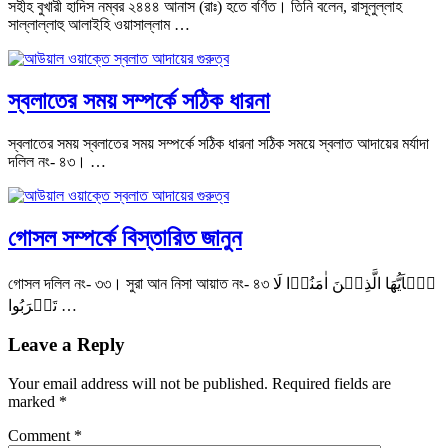
সহীহ বুখারী হাদিস নম্বর ২৪৪৪ আনাস (রাঃ) হতে বর্ণিত। তিনি বলেন, রাসূলুল্লাহ
সাল্লাল্লাহু আলাইহি ওয়াসাল্লাম …
স্বলাতের সময় সম্পর্কে সঠিক ধারনা
স্বলাতের সময় স্বলাতের সময় সম্পর্কে সঠিক ধারনা সঠিক সময়ে স্বলাত আদায়ের মর্যাদা
দলিল নং- ৪৩। …
গোসল সম্পর্কে বিস্তারিত জানুন
গোসল দলিল নং- ৩৩। সুরা আন নিসা আয়াত নং- ৪৩ یٰۤاَیُّهَا الَّذِیۡنَ اٰمَنُوۡا لَا
تَقۡرَبُوا …
Leave a Reply
Your email address will not be published.
Required fields are
marked
*
Comment
*