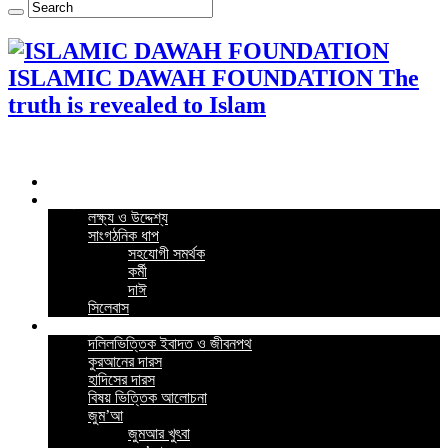
ISLAMIC DAWAH FOUNDATION The
truth is revealed to Islam
Home
কর্মসূচি
লক্ষ্য ও উদ্দেশ্য
সাংগঠনিক ধাপ
সহযোগী সমর্থক
কর্মী
দাঈ
সিলেবাস
গুরুত্বপূর্ন পোস্ট
দলিলভিত্তিক ইবাদত ও জীবনপথ
কুরআনের দারস
হাদিসের দারস
বিষয় ভিত্তিক আলোচনা
জুম’আ
জুমআর খুৎবা