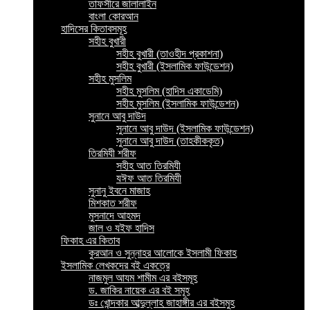
তাফসীরে জালালাইন
বাংলা কোরআন
হাদিসের কিতাবসমূহ
সহীহ বুখারী
সহীহ বুখারী (তাওহীদ প্রকাশনা)
সহীহ বুখারী (ইসলামিক ফাউন্ডেশন)
সহীহ মুসলিম
সহীহ মুসলিম (হাদিস একাডেমি)
সহীহ মুসলিম (ইসলামিক ফাউন্ডেশন)
সুনানে আবু দাউদ
সুনানে আবু দাউদ (ইসলামিক ফাউন্ডেশন)
সুনানে আবু দাউদ (তাহকীককৃত)
তিরমিযী শরীফ
সহীহ আত তিরমিযী
যঈফ আত তিরমিযী
সুনানু ইবনে মাজাহ
মিশকাত শরীফ
মুসনাদে আহমদ
জাল ও যইফ হাদিস
ফিকাহ এর কিতাব
কুরআন ও সুন্নাহর আলোকে ইসলামী ফিকাহ
ইসলামিক লেখকদের বই একত্রে
নাজমুল আযম শামীম এর বইসমূহ
ড. জাকির নায়েক এর বই সমূহ
ডঃ খোন্দকার আব্দুল্লাহ জাহাঙ্গীর এর বইসমুহ