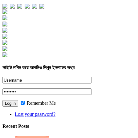
Views Today : 173
Views Yesterday : 285
Views Last 7 days : 2141
Views Last 30 days : 11339
Views This Month : 1558
Views This Year : 62316
Total views : 175886
Who's Online : 1
সাইটে লগিন করে আপনিও লিখুন ইসলামের তথ্য
Remember Me
Lost your password?
Recent Posts