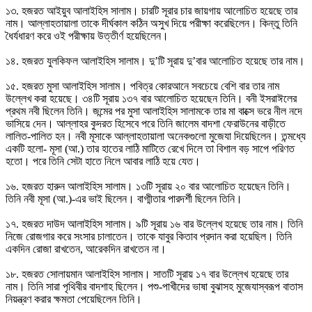
১৩. হজরত আইয়ুব আলাইহিস সালাম। চারটি সূরার চার জায়গায় আলোচিত হয়েছে তার
নাম। আল্লাহতায়ালা তাকে দীর্ঘকাল কঠিন অসুখ দিয়ে পরীক্ষা করেছিলেন। কিন্তু তিনি
ধৈর্যধারণ করে ওই পরীক্ষায় উত্তীর্ণ হয়েছিলেন।
১৪. হজরত যুলকিফল আলাইহিস সালাম। দু‍’টি সূরায় দু’বার আলোচিত হয়েছে তার নাম।
১৫. হজরত মুসা আলাইহিস সালাম। পবিত্র কোরআনে সবচেয়ে বেশি বার তার নাম
উল্লেখ করা হয়েছে। ৩৪টি সূরায় ১৩৭ বার আলোচিত হয়েছেন তিনি। বনী ইসরাঈলের
প্রথম নবী ছিলেন তিনি। জন্মের পর মুসা আলাইহিস সালামকে তার মা বাক্সে ভরে নীল নদে
ভাসিয়ে দেন। আল্লাহর কুদরত হিসেবে পরে তিনি জালেম বাদশা ফেরাউনের বাড়ীতে
লালিত-পালিত হন। নবী মূসাকে আল্লাহতায়ালা অনেকগুলো মুজেযা দিয়েছিলেন। তন্মধ্যে
একটি হলো- মূসা (আ.) তার হাতের লাঠি মাটিতে রেখে দিলে তা বিশাল বড় সাপে পরিণত
হতো। পরে তিনি সেটা হাতে নিলে আবার লাঠি হয়ে যেত।
১৬. হজরত হারুন আলাইহিস সালাম। ১৩টি সূরায় ২০ বার আলোচিত হয়েছেন তিনি।
তিনি নবী মূসা (আ.)-এর ভাই ছিলেন। বাগ্মীতার পারদর্শী ছিলেন তিনি।
১৭. হজরত দাউদ আলাইহিস সালাম। ৯টি সূরায় ১৬ বার উল্লেখ হয়েছে তার নাম। তিনি
নিজে রোজগার করে সংসার চালাতেন। তাকে যাবুর কিতাব প্রদান করা হয়েছিল। তিনি
একদিন রোজা রাখতেন, আরেকদিন রাখতেন না।
১৮. হজরত সোলায়মান আলাইহিস সালাম। সাতটি সূরায় ১৭ বার উল্লেখ হয়েছে তার
নাম। তিনি সারা পৃথিবীর বাদশাহ ছিলেন। পশু-পাখীদের ভাষা বুঝাসহ মুজেযাস্বরূপ বাতাস
নিয়ন্ত্রণ করার ক্ষমতা পেয়েছিলেন তিনি।