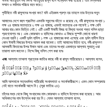
অথবা আইয়ুহান নবী কিংবা আইয়ুহার রাসূল বলে সম্বোধন করা হয়েছে। এটা বিশ্বনবীর
সম্মান ও মর্যাদার পরিচয় বহন করে।
পৃথীবিতে নবী রাসুলদের সংখ্যা কত? যদি এইরকম প্রশ্ন হয় তাহলে তার উত্তর শুনুন
আমাদের দেশে বহুল প্রচলিত এমনকি স্কুলের বইতে ও রয়েছে যে, নবী রাসূলদের সংখ্যা ১
লক্ষ ২৪ হাজার মতান্তরে ২ লক্ষ ২৪ হাজার, এমনই মতান্তর এক লাফেই ১ লক্ষ বেশি
আবার যার কোন ভিত্তি নেই। এটি একটি ঈমানী বিষয় যা মিথ্যা অথবা শক্ত দলিল ছাড়া
গ্রহণযোগ্য নয়। এবং কোরআন ও হাদিসের কোথাও এ বিষয়ে সুস্পষ্ট কোনো ধারণা
দেওয়া হয়নি। একটি দুর্বল হাদিস ১ লক্ষ ২৪ হাজারের কথা এসেছে এবং দুর্বল হাদীস দিয়ে
কোন ঈমানী বিষয়ের উপরে আমল করা যাবেনা। তাই আমাদের উচিত হবে, নবী-রাসূলগণ
আসমানী কিতাবের উপর ঈমান আনা এবং তাদের সংখ্যা একমাত্র আল্লাহ সুবহানু ওয়া
তায়ালা ভাল জানেন। নিম্মে কিছু দলিল পেশ করা হলঃ
এক.
আল্লাহ তাআলা প্রত্যেক জাতির কাছে নবী বা রাসূল পাঠিয়েছেন। আল্লাহ বলেন,
اِنَّاۤ اَرۡسَلۡنٰکَ بِالۡحَقِّ بَشِیۡرًا وَّ نَذِیۡرًا ؕ وَ اِنۡ مِّنۡ اُمَّۃٍ اِلَّا
خَلَا فِیۡهَا نَذِیۡرٌ
আমি আপনাকে সত্যধর্মসহ পাঠিয়েছি সংবাদদাতা ও সতর্ককারীরূপে। এমন কোন সম্প্রদায়
নেই যাতে সতর্ককারী আসে নি। (সূরা ফাতির ২৪)
তাঁদের মধ্য থেকে কিছু সংখ্যকের নাম কোরআন ও হাদিসে উল্লেখ করা হয়েছে। আর
অধিকাংশের নাম উল্লেখ করা হয় নি। যেমন আল্লাহ তাআলা বলেন,