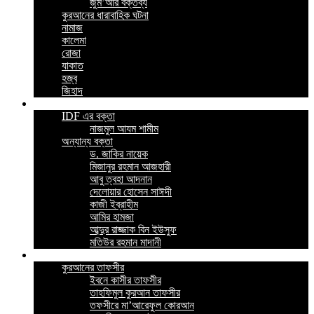
জুম’আর বক্তব্য
কুরআনের ধারাবাহিক ঘটনা
নামাজ
কালেমা
রোজা
যাকাত
হজ্ব
জিহাদ
ভিডিও
IDF এর বক্তা
নাজমুল আযম শামীম
অন্যান্য বক্তা
ড. জাকির নায়েক
মিজানুর রহমান আজহারী
আবু ত্বহা আদনান
দেলোয়ার হোসেন সাঈদী
কাজী ইব্রাহীম
আমির হামজা
আব্দুর রাজ্জাক বিন ইউসুফ
মতিউর রহমান মাদানী
ইসলামিক বই
কুরআনের তাফসীর
ইবনে কাসীর তাফসীর
তাহফিমুল কুরআন তাফসীর
তফসীরে মা’আরেফুল কোরআন