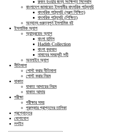
রুকন হওয়ার জন্য সংক্ষিপ্ত সিলেবাস
বাংলাদেশ জামায়েত ইসলামীর বাৎসরিক পাঠ্যসূচি
বাৎসরিক পাঠ্যসূচি (স্বল্প শিক্ষিত)
বাৎসরিক পাঠ্যসূচি (শিক্ষিত)
অন্যান্য গুরুত্বপূর্ন ইসলামিক বই
ইসলামিক অ্যাপ
অ্যান্ড্রয়েড অ্যাপ
বাংলা হাদিস
Hadith Collection
বাংলা কুরআন
নামাযের সময়সূচী সহী
অনলাইন অ্যাপ
নীতিমালা
পোস্ট করার নীতিমালা
পোস্ট করার নিয়ম
যাকাত
যাকাত আদায়ের নিয়ম
যাকাত আদায়
পরীক্ষা
পরীক্ষার সময়
পুরুস্কার প্রাপ্তদের তালিকা
প্রশ্নোত্তর
যোগাযোগ
লগইন