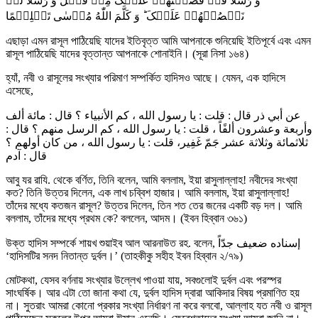
وَ رُسُلًا قَدۡ قَصَصۡنٰهُمۡ عَلَیۡکَ مِنۡ قَبۡلُ وَ رُسُلًا لَّمۡ
نَقۡصُصۡهُمۡ عَلَیۡکَ ؕ وَ کَلَّمَ اللّٰهُ مُوۡسٰی تَکۡلِیۡمًا
এছাড়া এমন রাসূল পাঠিয়েছি যাদের ইতিবৃত্ত আমি আপনাকে শুনিয়েছি ইতিপূর্বে এবং এমন
রাসূল পাঠিয়েছি যাদের বৃত্তান্ত আপনাকে শোনাইনি। (সূরা নিসা ১৬৪)
হ্যাঁ, নবী ও রাসূলের সংখ্যার পরিমাণ সম্পর্কিত হাদিসও আছে। যেমন, এক হাদিসে
এসেছে,
عن أبي ذر قال : قلت : يا رسول الله ، كم الأنبياء ؟ قال : مائة ألف
وأربعة وعشرون ألفًاً ، قلت : يا رسول الله ، كم الرسل منهم ؟ قال :
ثلاثمائة وثلاثة عشر جَمّ غَفِير، قلت : يا رسول الله ، من كان أولهم ؟
قال : آدم
আবু যর রাযি. থেকে বর্ণিত, তিনি বলেন, আমি বললাম, ইয়া রাসুলাল্লাহ! নবীদের সংখ্যা
কত? তিনি উত্তর দিলেন, এক লাখ চব্বিশ হাজার। আমি বললাম, ইয়া রাসুলাল্লাহ!
তাঁদের মধ্যে কতজন রাসূল? উত্তর দিলেন, তিন শত তের জনের একটি বড় দল। আমি
বললাম, তাঁদের মধ্যে প্রথম কে? বললেন, আদম। (ইবন হিব্বান ৩৬১)
উক্ত হাদিস সম্পর্কে শায়খ শুয়াইব আল আরনাউত রহ. বলেন, إسناده ضعيف جدّاً
‘হাদিসটির সনদ নিতান্ত দুর্বল।’ (তাহকীকু সহীহ ইবন হিব্বান ২/৭৯)
মোটকথা, যেসব বর্ণনায় সংখ্যার উল্লেখ পাওয়া যায়, সবগুলোই দুর্বল এবং পরস্পর
সাংঘর্ষিক। আর এটা তো জানা কথা যে, দুর্বল হাদিস দ্বারা আকিদার বিষয় প্রমাণিত হয়
না। সুতরাং আমরা কোনো প্রকার সংখ্যা নির্ধারণ না করে বলবো, আল্লাহ যত নবী ও রাসূল