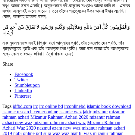
পাঠিয়েছেন সকলের উপর আমরা ঈমান এনেছি। ফেরেশতাদের সংখ্যা আমরা জানি না।
তবুও আমরা ঈমান এনেছি। অনুরূপভাবে নবী-রাসূলের সংখ্যাও আমরা জানি না। এসবের
সংখ্যা আল্লাহই ভালো জানেন। তবে তাঁদের প্রত্যেকের উপর আমরা ঈমান এনেছি।
যেমন, আল্লাহ তাআলা বলেন,
وَالْمُؤْمِنُونَ كُلٌّ آمَنَ بِاللّهِ وَمَلآئِكَتِهِ وَكُتُبِهِ وَرُسُلِهِ لاَ نُفَرِّقُ بَيْنَ أَحَدٍ مِّن
رُّسُلِهِ
এবং মুসলমানরাও সবাই বিশ্বাস রাখে আল্লাহর প্রতি, তাঁর ফেরেশতাদের প্রতি, তাঁর
গ্রন্থসমুহের প্রতি এবং তাঁর পয়গম্বরগণের প্রতি। তারা বলে আমরা তাঁর পয়গম্বরদের
মধ্যে কোন তারতম্য করিনা। (সূরা বাকারা ২৮৫)
Share
Facebook
Twitter
Stumbleupon
LinkedIn
Pinterest
Tags
idfbd.com
irc
irc online bd
irconlinebd
islamic book download
islamic research center online
islamic waz
jakir
mizanur
mizanur
rahman azhari
Mizanur Rahman Azhari 2020
mizanur rahman
azhari new waz
mizanur rahman azhari waz
Mizanur Rahman
Azhari Waz 2020
nazmul azam
new waz mizanur rahman azhari
2019
nobi
online
pdf
sura
waz
waz mahfil
waz mizanur rahman