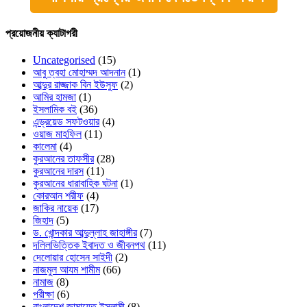
প্রয়োজনীয় ক্যাটাগরী
Uncategorised
(15)
আবু ত্বহা মোহাম্মদ আদনান
(1)
আব্দুর রাজ্জাক বিন ইউসুফ
(2)
আমির হামজা
(1)
ইসলামিক বই
(36)
এন্ড্রয়েড সফটওয়ার
(4)
ওয়াজ মাহফিল
(11)
কালেমা
(4)
কুরআনের তাফসীর
(28)
কুরআনের দারস
(11)
কুরআনের ধারাবাহিক ঘটনা
(1)
কোরআন শরীফ
(4)
জাকির নায়েক
(17)
জিহাদ
(5)
ড. খোন্দকার আব্দুল্লাহ জাহাঙ্গীর
(7)
দলিলভিত্তিক ইবাদত ও জীবনপথ
(11)
দেলোয়ার হোসেন সাইদী
(2)
নাজমুল আযম শামীম
(66)
নামাজ
(8)
পরীক্ষা
(6)
বাংলাদেশ জামায়েত ইসলামী
(8)