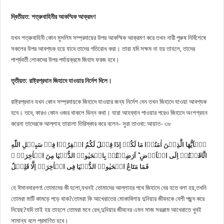
দ্বিতীয়ত: শত্রুবাহিনীর আকস্মিক আক্রমণ
যখন শত্রুবাহিনী কোন মুসলিম সম্প্রদায়ের উপর আকস্মিক আক্রমণ করে তখন নারী পুরুষ নির্বিশেষে
সকলের উপর আবশ্যক হয়ে যাবে তাদের গতিরোধ করা। তারা যদি সক্ষম না হয় তাহলে, তাদের
পার্শ্ববর্তী লোকদের উপর পর্যায়ক্রমে জিহাদ ফরজ হবে।
তৃতীয়ত: রাষ্ট্রপ্রধান জিহাদে যাওয়ার নির্দেশ দিলে।
রাষ্ট্রপ্রধান যখন কোন সম্প্রদায়কে জিহাদে যাওয়ার জন্য নির্দেশ দেন তখন জিহাদে যাওয়া আবশ্যক
হবে। তবে, কারও কোন ওজর থাকলে ভিন্ন কথা। যারা আহব্বান পাওয়ার পরেও জিহাদে অংশগ্রহন
করেনা তাদেরকে আল্লাহ তায়ালা তিরিস্কার করে বলেন- সুরা তাওবা: আয়াত- ৩৮
یٰۤاَیُّهَا
الَّذِیۡنَ
اٰمَنُوۡا
مَا
لَکُمۡ
اِذَا
قِیۡلَ
لَکُمُ
انۡفِرُوۡا
فِیۡ
سَبِیۡلِ
اللّٰهِ
اثَّاقَلۡتُمۡ
اِلَی
الۡاَرۡضِ
اَرَضِیۡتُمۡ
بِالۡحَیٰوۃِ
الدُّنۡیَا
مِنَ
الۡاٰخِرَۃِ
فَمَا
مَتَاعُ
الۡحَیٰوۃِ
الدُّنۡیَا
فِی
الۡاٰخِرَۃِ
اِلَّا
قَلِیۡلٌ
হে ঈমানদারগণ! তোমাদের কী হলো,যখনই তোমাদের আল্লাহর পথে জিহাদে বের হতে বলা হয়,তখনি
তোমরা মাটি কামড়ে পড়ে থাক?তোমরা কি আখেরাতের মোকাবিলায় দুনিয়ার জীবনকে বেশী পছন্দ করে
নিয়েছ?যদি তাই হয় তাহলে তোমরা মনে রেখ,দুনিয়ার জীবনের এমন সাজ সরঞ্জাম আখেরাতে খুবই
সামান্য বলে প্রমাণিত হবে।