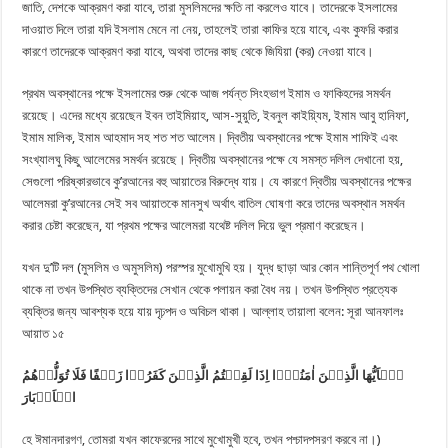
জাতি, দেশকে আক্রমণ করা যাবে, তারা মুসলিমদের ক্ষতি না করলেও যাবে। তাদেরকে ইসলামের
দাওয়াত দিলে তারা যদি ইসলাম মেনে না নেয়, তাহলেই তারা কাফির হয়ে যাবে, এবং কুফরি করার
কারণে তাদেরকে আক্রমণ করা যাবে, অথবা তাদের কাছ থেকে জিযিয়া (কর) নেওয়া যাবে।
প্রথম অবস্থানের পক্ষে ইসলামের শুরু থেকে আজ পর্যন্ত সিংহভাগ ইমাম ও ফাকিহদের সমর্থন
রয়েছে। এদের মধ্যে রয়েছেন ইবন তাইমিয়াহ, আস-সুয়ুতি, ইবনুল কাইয়্যিম, ইমাম আবু হানিফা,
ইমাম মালিক, ইমাম আহমাদ সহ শত শত আলেম। দ্বিতীয় অবস্থানের পক্ষে ইমাম শাফিই এবং
সংখ্যালঘু কিছু আলেমের সমর্থন রয়েছে। দ্বিতীয় অবস্থানের পক্ষে যে সমস্ত দলিল দেখানো হয়,
সেগুলো পরিষ্কারভাবে কু’রআনের বহু আয়াতের বিরুদ্ধে যায়। যে কারণে দ্বিতীয় অবস্থানের পক্ষের
আলেমরা কু’রআনের সেই সব আয়াতকে মানসুখ অর্থাৎ বাতিল ঘোষণা করে তাদের অবস্থান সমর্থন
করার চেষ্টা করেছেন, যা প্রথম পক্ষের আলেমরা যথেষ্ট দলিল দিয়ে ভুল প্রমাণ করেছেন।
যখন দু’টি দল (মুসলিম ও অমুসলিম) পরস্পর মুখোমুখি হয়। যুদ্ধ ছাড়া আর কোন শান্তিপূর্ণ পথ খোলা
থাকে না তখন উপস্থিত ব্যক্তিদের সেখান থেকে পলায়ন করা বৈধ নয়। তখন উপস্থিত প্রত্যেক
ব্যক্তির জন্য আবশ্যক হয়ে যায় দৃঢ়পদ ও অবিচল থাকা। আল্লাহ তায়ালা বলেন: সূরা আনফালঃ
আয়াত ১৫
یٰۤاَیُّهَا
الَّذِیۡنَ
اٰمَنُوۡۤا
اِذَا
لَقِیۡتُمُ
الَّذِیۡنَ
کَفَرُوۡا
زَحۡفًا
فَلَا
تُوَلُّوۡهُمُ
الۡاَدۡبَارَ
হে ঈমানদারগণ, তোমরা যখন কাফেরদের সাথে মুখোমুখী হবে, তখন পশ্চাদপসরণ করবে না।)