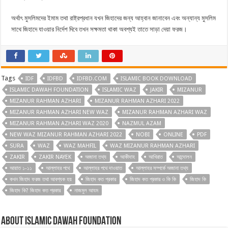
অর্থাৎ মুসলিমদের ইমাম তথা রাষ্ট্রপ্রধান যখন জিহাদের জন্য আহ্বান জানাবেন এবং অন্যান্য মুসলিম
সাথে জিহাদে যাওয়ার নির্দেশ দিবে তখন সক্ষমতা থাকা অবশ্যই তাতে সাড়া দেয়া ফরজ।
Tags
IDF
IDFBD
IDFBD.COM
ISLAMIC BOOK DOWNLOAD
ISLAMIC DAWAH FOUNDATION
ISLAMIC WAZ
JAKIR
MIZANUR
MIZANUR RAHMAN AZHARI
MIZANUR RAHMAN AZHARI 2022
MIZANUR RAHMAN AZHARI NEW WAZ
MIZANUR RAHMAN AZHARI WAZ
MIZANUR RAHMAN AZHARI WAZ 2020
NAZMUL AZAM
NEW WAZ MIZANUR RAHMAN AZHARI 2022
NOBI
ONLINE
PDF
SURA
WAZ
WAZ MAHFIL
WAZ MIZANUR RAHMAN AZHARI
ZAKIR
ZAKIR NAYEK
অজানা তথ্য
আকীদাহ
আখিরাত
আন্দোলন
আয়াত ১-১১
আল্লাহর পথে
আল্লাহর পথে দাওয়াত
আল্লাহর সম্পর্কে অজানা তথ্য
কখন জিহাদ ফরজ তথা আবশ্যক হয়
জিহাদ কত প্রকার
জিহাদ কত প্রকার ও কি কি
জিহাদ কি
জিহাদ কি? জিহাদ কত প্রকার
নাজমুল আযম
About ISLAMIC DAWAH FOUNDATION