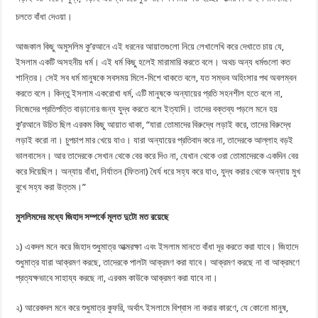
চলতে বাঁধা দেওয়া।
আজকাল কিছু অমুসলিম কু’রআনে এই ধরনের আয়াতগুলো নিয়ে লেখালেখি করে দেখাতে চায় যে,
ইসলাম একটি অসহনীয় ধর্ম। এই ধর্ম কিছু হলেই মারামারি করতে বলে। অথচ অন্য ধর্মগুলো কত
শান্তির। সেই সব ধর্ম মানুষকে সবসময় মিলে-মিশে থাকতে বলে, যত সম্ভব অহিংসার পথ অবলম্বন
করতে বলে। কিন্তু ইসলাম একরোখা ধর্ম, এটি মানুষকে অন্যায়ের প্রতি সহনশীল হতে বলে না,
নিজেদের প্রতিপত্তি বাড়ানোর জন্য যুদ্ধ করতে বলে ইত্যাদি। তাদের বক্তব্য পড়লে মনে হয়
কু’রআনে উচিত ছিল এরকম কিছু আয়াত থাকা, “যারা তোমাদের বিরুদ্ধে লড়াই করে, তাদের বিরুদ্ধে
লড়াই করো না। চুপচাপ মার খেয়ে যাও। যারা অন্যায়ের প্রতিবাদ করে না, তাদেরকে আল্লাহ বড়ই
ভালবাসেন। আর তাদেরকে সেখান থেকে বের করে দিও না, যেখান থেকে ওরা তোমাদেরকে একদিন বের
করে দিয়েছিল। অন্যায় বাঁধা, নির্যাতন (ফিতনা) ধৈর্য ধরে সহ্য করে যাও, যুদ্ধ করার থেকে অন্যায় মুখ
বুখে সহ্য করা উত্তম।”
মুসলিমদের মধ্যে জিহাদ সম্পর্কে মূলত দুটো মত রয়েছে
১) একদল মনে করে জিহাদ শুধুমাত্র আত্মরক্ষা এবং ইসলাম মানতে বাঁধা দূর করতে করা যাবে। জিহাদে
শুধুমাত্র যারা আক্রমণ করছে, তাদেরকে পালটা আক্রমণ করা যাবে। আক্রমণ করছে না বা আক্রমণে
প্রত্যক্ষভাবে সাহায্য করছে না, এরকম কাউকে আক্রমণ করা যাবে না।
২) আরেকদল মনে করে শুধুমাত্র কুফরি, অর্থাৎ ইসলামে বিশ্বাস না করার কারণে, যে কোনো মানুষ,