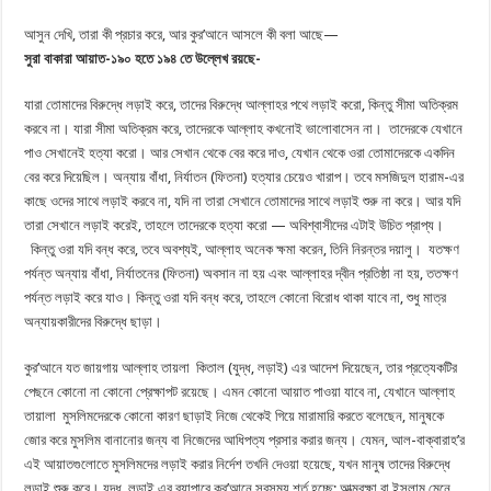
আসুন দেখি, তারা কী প্রচার করে, আর কুর’আনে আসলে কী বলা আছে—
সুরা বাকারা আয়াত-১৯০ হতে ১৯৪ তে উল্লেখ রয়ছে-
যারা তোমাদের বিরুদ্ধে লড়াই করে, তাদের বিরুদ্ধে আল্লাহর পথে লড়াই করো, কিন্তু সীমা অতিক্রম
করবে না। যারা সীমা অতিক্রম করে, তাদেরকে আল্লাহ কখনোই ভালোবাসেন না। তাদেরকে যেখানে
পাও সেখানেই হত্যা করো। আর সেখান থেকে বের করে দাও, যেখান থেকে ওরা তোমাদেরকে একদিন
বের করে দিয়েছিল। অন্যায় বাঁধা, নির্যাতন (ফিতনা) হত্যার চেয়েও খারাপ। তবে মসজিদুল হারাম-এর
কাছে ওদের সাথে লড়াই করবে না, যদি না তারা সেখানে তোমাদের সাথে লড়াই শুরু না করে। আর যদি
তারা সেখানে লড়াই করেই, তাহলে তাদেরকে হত্যা করো — অবিশ্বাসীদের এটাই উচিত প্রাপ্য।
কিন্তু ওরা যদি বন্ধ করে, তবে অবশ্যই, আল্লাহ অনেক ক্ষমা করেন, তিনি নিরন্তর দয়ালু। যতক্ষণ
পর্যন্ত অন্যায় বাঁধা, নির্যাতনের (ফিতনা) অবসান না হয় এবং আল্লাহর দ্বীন প্রতিষ্ঠা না হয়, ততক্ষণ
পর্যন্ত লড়াই করে যাও। কিন্তু ওরা যদি বন্ধ করে, তাহলে কোনো বিরোধ থাকা যাবে না, শুধু মাত্র
অন্যায়কারীদের বিরুদ্ধে ছাড়া।
কুর’আনে যত জায়গায় আল্লাহ তায়লা কিতাল (যুদ্ধ, লড়াই) এর আদেশ দিয়েছেন, তার প্রত্যেকটির
পেছনে কোনো না কোনো প্রেক্ষাপট রয়েছে। এমন কোনো আয়াত পাওয়া যাবে না, যেখানে আল্লাহ
তায়ালা মুসলিমদেরকে কোনো কারণ ছাড়াই নিজে থেকেই গিয়ে মারামারি করতে বলেছেন, মানুষকে
জোর করে মুসলিম বানানোর জন্য বা নিজেদের আধিপত্য প্রসার করার জন্য। যেমন, আল-বাক্বারাহ’র
এই আয়াতগুলোতে মুসলিমদের লড়াই করার নির্দেশ তখনি দেওয়া হয়েছে, যখন মানুষ তাদের বিরুদ্ধে
লড়াই শুরু করে। যুদ্ধ, লড়াই এর ব্যাপারে কুর’আনে সবসময় শর্ত হচ্ছে: আত্মরক্ষা বা ইসলাম মেনে