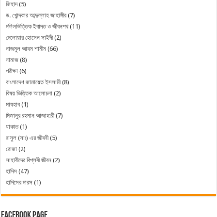
জিহাদ
(5)
ড. খোন্দকার আব্দুল্লাহ জাহাঙ্গীর
(7)
দলিলভিত্তিক ইবাদত ও জীবনপথ
(11)
দেলোয়ার হোসেন সাইদী
(2)
নাজমুল আযম শামীম
(66)
নামাজ
(8)
পরীক্ষা
(6)
বাংলাদেশ জামায়েত ইসলামী
(8)
বিষয় ভিত্তিক আলোচনা
(2)
মাযহাব
(1)
মিজানুর রহমান আজাহারী
(7)
যাকাত
(1)
রাসুল (সাঃ) এর জীবনী
(5)
রোজা
(2)
সাহাবীদের বিপ্লবী জীবন
(2)
হাদিস
(47)
হাদিসের দারস
(1)
Facebook Page