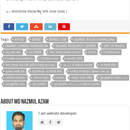
৬। জাহান্নামের খাবারের কিছু বর্ননা দেওয়া হয়েছে।
Tags
IDF BD
IDFBD
IDFBD.COM
ISLAMIC BOOK DOWNLOAD
ISLAMIC DAWAH FUNDATION
ISLAMIC RESEARCH CENTER
LIFE OF RASUL
অযু ভঙ্গের কারন
আত তিরমিযী
ইমান সম্পর্কে চমৎকার আলোচনা
ইসলাম
ইসলামিক দাওয়া
ইসলামিক দাওয়া ফাউন্ডেশন
ইসলামিক দাওয়াত
ইসলামিক রিসার্চ
ঈমান উপরের স্তর নাকি মুসলিম উপরের স্তর জানুন
এর ১-৯ নং আয়াতের তাফসির
এর বিপ্লবী জীবন
জুমআর আরবী খুৎবা
জুলাইবিব রাঃ এর বিপ্লবী জীবন
তফসীরে মা’আরেফুল কোরআন সকল খন্ড
তাফসীরে জালালাইন
দলিলসহ জানুন
দাওয়াত
নাজমুল আযম শামীম
সুরা মুজ্জাম্মিল আয়াত ১-১৩
সুরা মুজ্জাম্মিল দারস
সুরা মুযযাম্মিল
সুরা মুযযাম্মিল এর ১-১৩ নং আয়াতের তাফসির
About Md Nazmul Azam
I am website developer.