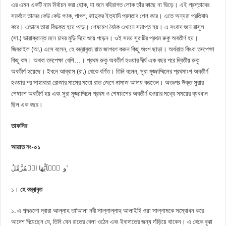
এর এমন একটি নাম নির্বাচন করা হোক, যা শুনে বহিরাগত লোক তাঁর কাছে না ভিড়ে। এই প্রস্তাবের
সমর্থনে তাদের কেউ কেউ গণক, পাগল, জাদুকর ইত্যাদি প্রস্তাব পেশ করে। এতে অন্যরা প্রতিবাদ
করে। এভাবে তারা বিভক্ত হয়ে পড়ে। শেষমেশ বৈঠক এখানে সমাপ্ত হয়। এ সংবাদ শুনে রাসুল
(সা.) ভারাক্রান্ত মনে চাদর মুড়ি দিয়ে শুয়ে পড়েন। ওই সময় সুরাটির প্রথম রুকু অবতীর্ণ হয়।
জিবরাইল (আ.) এসে বলেন, হে বস্ত্রাবৃত! রাত জাগরণ করুন কিছু অংশ ছাড়া। অর্ধরাত কিংবা তদপেক্ষা
কিছু কম। অথবা তদপেক্ষা বেশি…। প্রথম রুকু অবতীর্ণ হওয়ার দীর্ঘ এক বছর পরে দ্বিতীয় রুকু
অবতীর্ণ হয়েছে। ইবনে আব্বাস (রা.) থেকে বর্ণিত। তিনি বলেন, সুরা মুজ্জাম্মিলের প্রথমাংশ অবতীর্ণ
হওয়ার পর সাহাবারা রোজার মাসের মতো রাত জেগে নামাজ আদায় করতেন। অতঃপর উক্ত সুরার
শেষাংশ অবতীর্ণ হয় এবং সুরা মুজ্জাম্মিলে প্রথম ও শেষাংশের অবতীর্ণ হওয়ার মধ্যে সময়ের ব্যবধান
ছিল এক বছর।
তাফসির
আয়াত নং-০১
و یٰۤاَیُّهَا الۡمُزَّمِّلُ ۙ
১।
হে বস্ত্ৰাবৃত
১. এ শব্দগুলো দ্বারা আল্লাহ তা’আলা নবী সাল্লাল্লাহু আলাইহি ওয়া সাল্লামকে সম্বোধন করে
আদেশ দিয়েছেন যে, তিনি যেন রাতের বেলা ওঠেন এবং ইবাদাতের জন্য দাঁড়িয়ে থাকেন। এ থেকে বুঝা