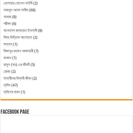
দেলোয়ার হোসেন সাইদী
(2)
নাজমুল আযম শামীম
(66)
নামাজ
(8)
পরীক্ষা
(6)
বাংলাদেশ জামায়েত ইসলামী
(8)
বিষয় ভিত্তিক আলোচনা
(2)
মাযহাব
(1)
মিজানুর রহমান আজাহারী
(7)
যাকাত
(1)
রাসুল (সাঃ) এর জীবনী
(5)
রোজা
(2)
সাহাবীদের বিপ্লবী জীবন
(2)
হাদিস
(47)
হাদিসের দারস
(1)
Facebook Page