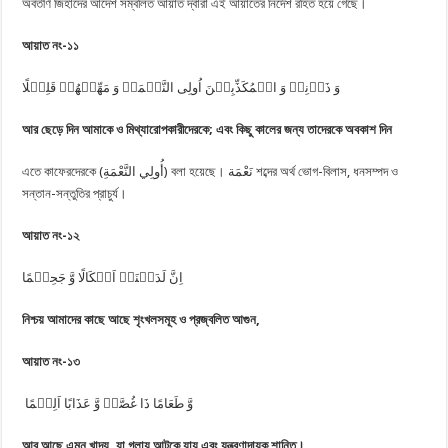
অবতীর্ণ জিহাদের আদেশ সম্বলিত আয়াত দ্বারা এই আয়াতের নির্দেশ রহিত হয়ে গেছে।
আয়াত নং-১১
وَ ذَرۡنِیۡ وَ الۡمُكَذِّبِیۡنَ اُولِی النَّعۡمَۃِ وَ مَهِّلۡهُمۡ قَلِیۡلًا
আর ছেড়ে দিন আমাকে ও মিথ্যারোপকারীদেরকে
;
এবং কিছু কালের জন্য তাদেরকে অবকাশ দিন
এতে কাফেরদেরকে (أُولِي النَّعْمَةِ) বলা হয়েছে। نَعْمَة শব্দের অর্থ ভোগ-বিলাস, ধনসম্পদ ও
সন্তান-সন্তুতির প্রাচুর্য।
আয়াত নং-১২
اِنَّ لَدَیۡنَاۤ اَنۡكَالًا وَّ جَحِیۡمًا
নিশ্চয় আমাদের কাছে আছে শৃংখলসমূহ ও প্রজ্বলিত আগুন
,
আয়াত নং-১৩
وَّ طَعَامًا ذَا غُصَّۃٍ وَّ عَذَابًا اَلِیۡمًا
আর আছে এমন খাদ্য
,
যা গলায় আটকে যায় এবং যন্ত্রণাদায়ক শান্তি।