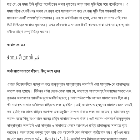
যায় যে, সে সময় তিনি ঘুমিয়ে পড়েছিলেন অথবা ঘুমানোর জন্য চাদর মুড়ি দিয়ে শুয়ে পড়েছিলেন। এ
সময় তাঁকে হে নবী (স) অথবা হে রসূল বলে সম্বোধন না করে হে বস্ত্র মুড়ি দিয়ে শয়নকারী বলে
সম্বোধন একটি তাৎপর্যপূর্ণ সম্বোধন। এর যে অর্থ দাঁড়ায় তা হলো, এখন আর সে সময় নেই যখন
তিনি নিশ্চিন্তে আরামে ঘুমাতেন। এখন তাঁর ওপর এমন এক বিরাট কাজের বোঝা চাপানো হয়েছে যার
দাবী ও চাহিদা সম্পূর্ণ ভিন্ন ধরনের।
আয়াত নং-০২
قُمِ الَّیۡلَ اِلَّا قَلِیۡلًا
অর্থঃ রাতে সালাতে দাঁড়ান
,
কিছু অংশ ছাড়া
এখানে বিশেষভঙ্গিতে সম্বোধন করে রাসূলুল্লাহ সাল্লাল্লাহু আলাইহি ওয়া সাল্লাম-কে তাহাজ্জুদের
আদেশ করা হয়েছে। বিভিন্ন বর্ণনা থেকে বোঝা যায় যে, আলোচ্য আয়াতসমূহ ইসলামের শুরুতে এবং
কুরআন অবতরণের প্রাথমিক যুগে অবতীর্ণ হয়েছে। তখন পর্যন্ত পাঁচ ওয়াক্ত সালাত ফরয ছিল না।
পাঁচ ওয়াক্ত সালাত মে’রাজের রাত্ৰিতে ফরয হয়েছিল। এই আয়াতে তাহাজ্জুদের সালাত কেবল ফরযই
করা হয়নি; বরং তাতে রাত্রির কমপক্ষে এক চতুর্থাংশ মশগুল থাকাও ফরয করা হয়েছে। আয়াতের মূল
আদেশ হচ্ছে কিছু অংশ বাদে সমস্ত রাত্ৰি সালাতে মশগুল থাকা। এই আদেশ পালনার্থে রাসূলুল্লাহ
সাল্লাল্লাহু আলাইহি ওয়া সাল্লাম ও সাহাবায়ে কেরাম অধিকাংশ রাত্রি তাহাজ্জুদের সালাতে ব্যয়
করতেন। ফলে তাদের পদদ্বয় ফুলে যায় এবং আদেশটি বেশ কষ্টসাধ্য প্রতীয়মান হয়। পূর্ণ এক বছর
পর এই সূরার শেষাংশ (فَاقْرَءُوا مَا تَيَسَّرَ مِنْهُ) অবতীর্ণ হলে দীর্ঘক্ষণ সালাতে দন্ডায়মান থাকার