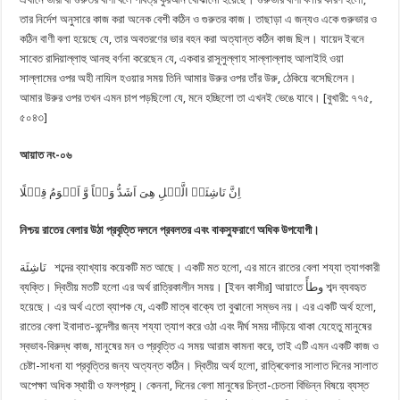
তার নির্দেশ অনুসারে কাজ করা অনেক বেশী কঠিন ও গুরুতর কাজ। তাছাড়া এ জন্যও একে গুরুভার ও
কঠিন বাণী বলা হয়েছে যে, তার অবতরণের ভার বহন করা অত্যান্ত কঠিন কাজ ছিল। যায়েদ ইবনে
সাবেত রাদিয়াল্লাহু আনহু বৰ্ণনা করেছেন যে, একবার রাসূলুল্লাহ সাল্লাল্লাহু আলাইহি ওয়া
সাল্লামের ওপর অহী নাযিল হওয়ার সময় তিনি আমার উরুর ওপর তাঁর উরু, ঠেকিয়ে বসেছিলেন।
আমার উরুর ওপর তখন এমন চাপ পড়ছিলো যে, মনে হচ্ছিলো তা এখনই ভেঙে যাবে। [বুখারী: ৭৭৫,
৫০৪৩]
আয়াত নং-০৬
اِنَّ نَاشِئَۃَ الَّیۡلِ هِیَ اَشَدُّ وَطۡاً وَّ اَقۡوَمُ قِیۡلًا
নিশ্চয় রাতের বেলার উঠা প্রবৃত্তি দলনে প্রবলতর এবং বাকস্ফুরাণে অধিক উপযোগী।
نَاشِئَة শব্দের ব্যাখ্যায় কয়েকটি মত আছে। একটি মত হলো, এর মানে রাতের বেলা শয্যা ত্যাগকারী
ব্যক্তি। দ্বিতীয় মতটি হলো এর অর্থ রাত্রিকালীন সময়। [ইবন কাসীর] আয়াতে وطأً শব্দ ব্যবহৃত
হয়েছে। এর অর্থ এতো ব্যাপক যে, একটি মাত্ৰ বাক্যে তা বুঝানো সম্ভব নয়। এর একটি অর্থ হলো,
রাতের বেলা ইবাদাত-বন্দেগীর জন্য শয্যা ত্যাগ করে ওঠা এবং দীর্ঘ সময় দাঁড়িয়ে থাকা যেহেতু মানুষের
স্বভাব-বিরুদ্ধ কাজ, মানুষের মন ও প্রবৃত্তি এ সময় আরাম কামনা করে, তাই এটি এমন একটি কাজ ও
চেষ্টা-সাধনা যা প্রবৃত্তির জন্য অত্যন্ত কঠিন। দ্বিতীয় অর্থ হলো, রাত্ৰিবেলার সালাত দিনের সালাত
অপেক্ষা অধিক স্থায়ী ও ফলপ্রসু। কেননা, দিনের বেলা মানুষের চিন্তা-চেতনা বিভিন্ন বিষয়ে ব্যস্ত