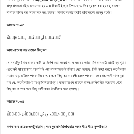
বাধ্যবাধকতা রহিত করে দেয়া হয় এবং বিষয়টি ইচ্ছার উপর ছেড়ে দিয়ে ব্যক্ত করা হয় যে, যতক্ষণ
সালাত আদায় করা সহজ মনে হয়, ততক্ষণ সালাত আদায় করাই তাহাজ্জুদের জন্যে যথেষ্ট।
আয়াত নং-০৩
نِّصۡفَهٗۤ اَوِ انۡقُصۡ مِنۡهُ قَلِیۡلًا
আধা-রাত বা তার চেয়েও কিছু কম
যে সময়টুকু ইবাদাত করে কাটাতে নির্দেশ দেয়া হয়েছিল সে সময়ের পরিমাণ কি হবে এটা তারই ব্যাখ্যা।
এতে নবী সাল্লাল্লাহু আলাইহি ওয়া সাল্লামকে ইখতিয়ার দেয়া হয়েছে, তিনি ইচ্ছা করলে অর্ধেক রাত
নামায পড়ে কাটাতে পারেন কিংবা তার চেয়ে কিছু কম বা বেশী করতে পারেন। তবে বাচনভঙ্গী থেকে বুঝা
যায় যে, অর্ধেক রাত-ই অগ্রাধিকারযোগ্য। কারণ অর্ধেক রাতকে মানদণ্ড নির্ধারিত করে তার থেকে
কিছু কম বা তার চেয়ে কিছু বেশী করার ইখতিয়ার দেয়া হয়েছে।
আয়াত নং-০৪
اَوۡ زِدۡ عَلَیۡهِ وَ رَتِّلِ الۡقُرۡاٰنَ تَرۡتِیۡلًا
অথবা তার চেয়েও একটু বাড়ান। আর কুরআন তিলাওয়াত করুন ধীরে ধীরে সুস্পষ্টভাবে