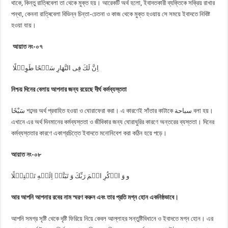
থাকে, কিন্তু রাত্ৰিবেলা তা থেকে মুক্ত হয়। আরেকটি অর্থ হলো, ইবাদতকারী ব্যক্তিকে সক্রিয় রাখার
পন্থা, কেননা রাত্ৰিবেলা বিভিন্ন চিন্তা-চেতনা ও কাজ থেকে মুক্ত হওয়ায় সে সময়ে ইবাদতে নিবিষ্ট
হওয়া যায়।
আয়াত নং-০৭
اِنَّ لَكَ فِی النَّهَارِ سَبۡحًا طَوِیۡلًا
নিশ্চয় দিনের বেলায় আপনার জন্য রয়েছে দীর্ঘ কর্মব্যস্ততা
سَبْحًا শব্দের অর্থ প্রবাহিত হওয়া ও ঘোরাফেরা করা। এ কারণেই সাঁতার কাটাকে سباحة বলা হয়।
এখানে এর অর্থ দিনমানের কর্মব্যস্ততা ও জীবিকার জন্য ঘোরাঘুরির কারণে অন্তরের ব্যস্ততা। দিনের
কর্মব্যস্ততার কারণে একাগ্রচিত্তে ইবাদতে মনোনিবেশ করা কঠিন হয়ে পড়ে।
আয়াত নং-০৮
و وَ اذۡكُرِ اسۡمَ رَبِّكَ وَ تَبَتَّلۡ اِلَیۡهِ تَبۡتِیۡلًا
আর আপনি আপনার রবের নাম স্মরণ করুন এবং তার প্রতি মগ্ন হোন একনিষ্ঠভাবে।
আপনি সমগ্র সৃষ্টি থেকে দৃষ্টি ফিরিয়ে নিয়ে কেবল আল্লাহর সন্তুষ্টিবিধানে ও ইবাদতে মগ্ন হোন। এর