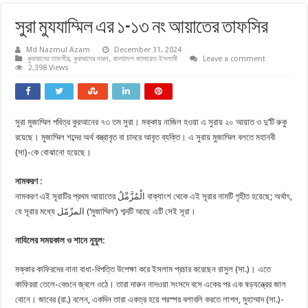
সুরা মুযযাম্মিল এর ১-১৩ নং আয়াতের তাফসির
Md Nazmul Azam
December 31, 2024
কুরআনের তাফসীর
,
কুরআনের দারস
,
বাংলাদেশ জামায়েত ইসলামী
Leave a comment
2,398 Views
সুরা মুজাম্মিল পবিত্র কুরআনের ৭৩ তম সুরা। মক্কায় নাজিল হওয়া এ সুরায় ২০ আয়াত ও দু’টি রুকু
রয়েছে। মুজাম্মিল শব্দের অর্থ বস্ত্রাবৃত বা চাদরে আবৃত ব্যক্তি। এ সুরায় মুজাম্মিল বলতে মহানবী
(সা)-কে বোঝানো হয়েছে।
নামকরণ
:
নামকরণ এই সূরাটির প্রথম আয়াতের الْمُزَّمِّلُ বাক্যাংশ থেকে এই সূরার নামটি গৃহীত হয়েছে; অর্থাৎ,
যে সূরার মধ্যে المزّمّل (‘মুজাম্মিল‌’) শব্দটি আছে এটি সেই সূরা।
নাযিলের সময়কাল ও শানে নুযুল
:
মক্কার কাফিরদের নানা বাধা-বিপত্তি উপেক্ষা করে ইসলাম প্রচার করেছেন রাসুল (সা.)। এতে
কাফিররা তেলে-বেগুনে জ্বলে ওঠে। তারা দারুন নাদওয়া সংসদে বসে একের পর এক ষড়যন্ত্রের জাল
বোনে। জাবের (রা.) বলেন, একদিন তারা একত্র হয়ে পরস্পর বলাবলি করতে লাগল, মুহাম্মাদ (সা.)-