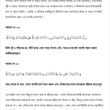
সাধারণ অর্থে ইবাদতে শির্ক না করাও দাখিল এবং নিজের সমস্ত কর্মকাণ্ডে তথা উঠাবসায়, চলাফেরায়
দৃষ্টি ও ভরসা আল্লাহর প্রতি নিবদ্ধ রাখা এবং অপরকে লাভ-লোকসান ও বিপদাপদ থেকে উদ্ধারকারী
মনে না করাও দাখিল। দুনিয়া ও দুনিয়ার সবকিছুকে পরিত্যাগ করে আল্লাহর কাছে যা আছে তৎপ্রতি
মনোনিবেশ করাও এর অর্থের অন্তর্গত।
আয়াত নং-০৯
رَبُّ الۡمَشۡرِقِ وَ الۡمَغۡرِبِ لَاۤ اِلٰهَ اِلَّا هُوَ فَاتَّخِذۡهُ وَكِیۡلًا
তিনি পূর্ব ও পশ্চিমের রব
,
তিনি ছাড়া কোন সত্য ইলাহ নেই
;
অতএব তাকেই আপনি গ্ৰহণ করুন
কর্মবিধায়করূপে
আয়াত নং ১০
وَ اصۡبِرۡ عَلٰی مَا یَقُوۡلُوۡنَ وَ اهۡجُرۡهُمۡ هَجۡرًا جَمِیۡلًا
আর লোকে যা বলে
,
তাতে আপনি ধৈর্য ধারণ করুন এবং সৌজন্যের সাথে তাদেরকে পরিহার করে চলুন
এর শাব্দিক অর্থ কোন কিছুকে ত্যাগ করা বা পরিহার করা। অর্থাৎ মিথ্যারোপকারী কাফেররা আপনাকে
যেসব পীড়াদায়ক কথাবার্তা বলে, আপনি সেসবের প্রতিশোধ নিবেন না ঠিক, কিন্তু তাদের সাথে সম্পর্কও
রাখবেন না। বরং সৌজন্যের সাথে তাদের পরিহার করে চলুন। কোন কোন তফসীরবিদ বলেনঃ পরবর্তীতে