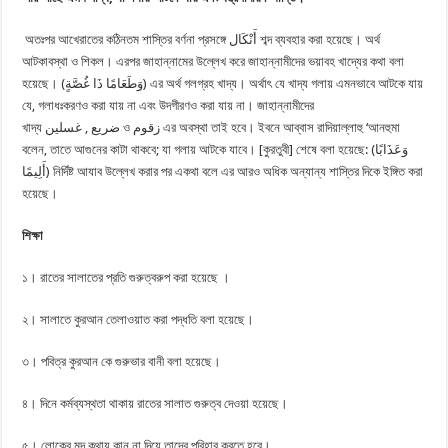
অতঃপর আখেরাতের কঠিনতম শাস্তির বর্ণনা প্রসঙ্গে أَنْكَال শব্দ ব্যবহার করা হয়েছে। অর্থ
আটকাবস্থা ও শিকল। এরপর জাহান্নামের উল্লেখ করে জাহান্নামীদের ভয়াবহ খাদ্যের কথা বলা
হয়েছে। (وَطَعَامًا ذَا غُصَّةٍ) এর অর্থ গলগ্রহ খাদ্য। অর্থাৎ যে খাদ্য গলায় এমনভাবে আটকে যায়
যে, গলাধঃকরণও করা যায় না এবং উদগীরণও করা যায় না। জাহান্নামীদের
খাদ্য ضريع , غسلين ও زقوم এর অবস্থা তাই হবে। ইবনে আব্বাস রাদিয়াল্লাহু ‘আনহুমা
বলেন, তাতে আগুনের কাটা থাকবে; যা গলায় আটকে যাবে। [কুরতুবী] শেষে বলা হয়েছে: (وَعَذَابًا
أَلِيمًا) নির্দিষ্ট আযাব উল্লেখ করার পর একথা বলে এর আরও অধিক অন্যান্য শাস্তির দিকে ইঙ্গিত করা
হয়েছে।
শিক্ষা
১। রাতের সালাতের প্রতি গুরুত্বরুপ করা হয়েছে ।
২। সালাতে কুরআন তেলাওয়াত করা পদ্ধতি বলা হয়েছে।
৩। পবিত্র কুরআন কে গুরুভার বানী বলা হয়েছে।
৪। দিনে কর্মব্যস্থতা থাকায় রাতের সালাত গুরুত্ব দেওয়া হয়েছে।
৫। লোকের মন্দ কথায় কান না দিয়ে তাদের পরিহার করতে হবে।