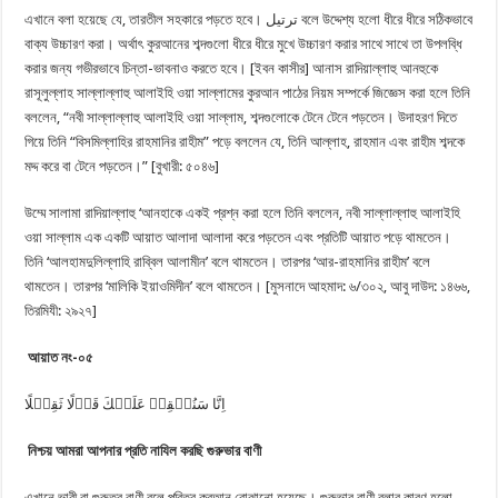
এখানে বলা হয়েছে যে, তারতীল সহকারে পড়তে হবে। ترتيل বলে উদ্দেশ্য হলো ধীরে ধীরে সঠিকভাবে
বাক্য উচ্চারণ করা। অর্থাৎ কুরআনের শব্দগুলো ধীরে ধীরে মুখে উচ্চারণ করার সাথে সাথে তা উপলব্ধি
করার জন্য গভীরভাবে চিন্তা-ভাবনাও করতে হবে। [ইবন কাসীর] আনাস রাদিয়াল্লাহু আনহুকে
রাসূলুল্লাহ সাল্লাল্লাহু আলাইহি ওয়া সাল্লামের কুরআন পাঠের নিয়ম সম্পর্কে জিজ্ঞেস করা হলে তিনি
বললেন, “নবী সাল্লাল্লাহু আলাইহি ওয়া সাল্লাম, শব্দগুলোকে টেনে টেনে পড়তেন। উদাহরণ দিতে
গিয়ে তিনি “বিসমিল্লাহির রাহমানির রাহীম” পড়ে বললেন যে, তিনি আল্লাহ, রাহমান এবং রাহীম শব্দকে
মদ্দ করে বা টেনে পড়তেন।” [বুখারী: ৫০৪৬]
উম্মে সালামা রাদিয়াল্লাহু ‘আনহাকে একই প্রশ্ন করা হলে তিনি বললেন, নবী সাল্লাল্লাহু আলাইহি
ওয়া সাল্লাম এক একটি আয়াত আলাদা আলাদা করে পড়তেন এবং প্রতিটি আয়াত পড়ে থামতেন।
তিনি ‘আলহামদুলিল্লাহি রাব্বিল আলামীন’ বলে থামতেন। তারপর ‘আর-রাহমানির রাহীম’ বলে
থামতেন। তারপর ‘মালিকি ইয়াওমিদীন’ বলে থামতেন। [মুসনাদে আহমাদ: ৬/৩০২, আবু দাউদ: ১৪৬৬,
তিরমিযী: ২৯২৭]
আয়াত নং-০৫
اِنَّا سَنُلۡقِیۡ عَلَیۡكَ قَوۡلًا ثَقِیۡلًا
নিশ্চয় আমরা আপনার প্রতি নাযিল করছি গুরুভার বাণী
এখানে ভারী বা গুরুতর বাণী বলে পবিত্র কুরআন বোঝানো হয়েছে। গুরুভার বাণী বলার কারণ হলো,