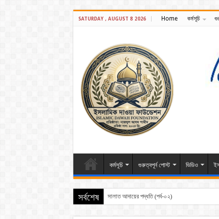
Home
কর্মসূচি
গু
SATURDAY , AUGUST 8 2026
কর্মসূচি
গুরুত্বপূর্ন পোস্ট
ভিডিও
ইস
সালাত আদায়ের পদ্ধতি (পর্ব-০২)
সর্বশেষ