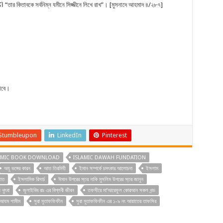
পর বলবেন, اكْتُبُوا كِتَابَهُ فِي سِجِّينٍ فِي الأَرْضِ السُّفْلَى “তার কিতাবকে সর্বনিম্ন যমীনে সিজ্জীনে লিখে রাখ”। [মুসনাদে আহমাদ ৪/২৮৭]
ড়াবে।
Stumbleupon
LinkedIn
Pinterest
AMIC BOOK DOWNLOAD
ISLAMIC DAWAH FUNDATION
অযু ভঙ্গের কারন
আত তিরমিযী
ইমান সম্পর্কে চমৎকার আলোচনা
ইসলাম
াত
ইসলামিক রিসার্চ
ঈমান উপরের স্তর নাকি মুসলিম উপরের স্তর জানুন
খুৎবা
জুলাইবিব রাঃ এর বিপ্লবী জীবন
তফসীরে মা’আরেফুল কোরআন সকল খন্ড
 আযম শামীম
সুরা মুতাফফিফীন
সুরা মুতাফফিফীন এর ১-৯ নং আয়াতের তাফসির