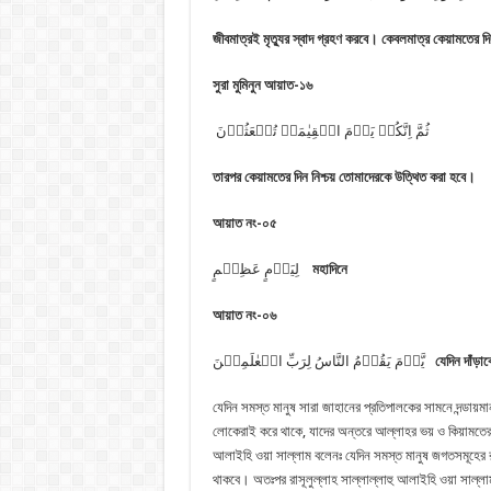
জীবমাত্রই মৃত্যুর স্বাদ গ্রহণ করবে। কেবলমাত্র কেয়ামতের দি
সুরা মুমিনুন আয়াত-১৬
ثُمَّ اِنَّكُمۡ یَوۡمَ الۡقِیٰمَۃِ تُبۡعَثُوۡنَ
তারপর কেয়ামতের দিন নিশ্চয় তোমাদেরকে উত্থিত করা হবে।
আয়াত নং-০৫
لِیَوۡمٍ عَظِیۡمٍ
মহাদিনে
আয়াত নং-০৬
یَّوۡمَ یَقُوۡمُ النَّاسُ لِرَبِّ الۡعٰلَمِیۡنَ
যেদিন দাঁড়াব
যেদিন সমস্ত মানুষ সারা জাহানের প্রতিপালকের সামনে দন্ডায়ম
লোকেরাই করে থাকে, যাদের অন্তরে আল্লাহর ভয় ও কিয়ামতের শঙ
আলাইহি ওয়া সাল্লাম বলেনঃ যেদিন সমস্ত মানুষ জগতসমূহের রব
থাকবে। অতঃপর রাসূলুল্লাহ সাল্লাল্লাহু আলাইহি ওয়া সাল্লা