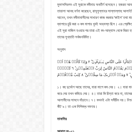
মুফাসসিরগন এই সূরাকে মদীনায় অবতীর্ণ বলেছেন। হজরত আবদুল
তায়ালা আনহু বর্ণনা করেছেন, রাসূলুল্লাহর সাল্লাল্লাহু আলাই
আনেন, তখন মদীনাবাসীদের সাধারণ কাজ করবার ‘কাইল’ তথা মাপ
ব্যাপারে চুরি করা ও কম মাপায় খুবই অভ্যস্ত ছিল। এর প্রেক
এই সূরা নাজিল হওয়ার পর তারা এই বদ-আভ্যাস থেকে বিরত হয
তাদের সুখ্যাতি সর্বজনবিদিত।
অনুবাদ
وَیۡلٌ لِّلۡمُطَفِّفِیۡنَ ۙ ١ الَّذِیۡنَ اِذَا اکۡتَالُوۡا عَلَی النَّاسِ یَسۡتَوۡفُوۡنَ ۫ۖ ٢ وَاِذَا کَالُوۡ هُمۡ اَوۡ
وَّزَنُوۡ هُمۡ یُخۡسِرُوۡنَ ؕ ٣ اَلَا یَظُنُّ اُولٰٓئِکَ اَنَّہُمۡ مَّبۡعُوۡثُوۡنَ ۙ ٤ لِیَوۡمٍ عَظِیۡمٍ ۙ ٥ یَّوۡمَ یَقُوۡمُ النَّاسُ لِرَبِّ الۡعٰلَمِیۡنَ ؕ ٦ کَلَّاۤ
ۡقُوۡمٌ
১। বহু দুর্ভোগ আছে তাদের, যারা মাপে কম দেয়। ২। যারা মা
করে দেয় তখন কমিয়ে দেয়। ৪। তারা কি চিন্তা করে না, তাদ
আলামীনের সামনে দাঁড়াবে। ৭। কখনই এটা সমীচীন নয়। নিশ্চয
কী? ৯। তা এক লিপিবদ্ধ দফতর।
তাফসির
আয়াত নং-০১