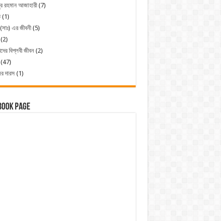
ুর রহমান আজাহারী
(7)
ত
(1)
 (সাঃ) এর জীবনী
(5)
(2)
ীদের বিপ্লবী জীবন
(2)
(47)
ের দারস
(1)
book Page