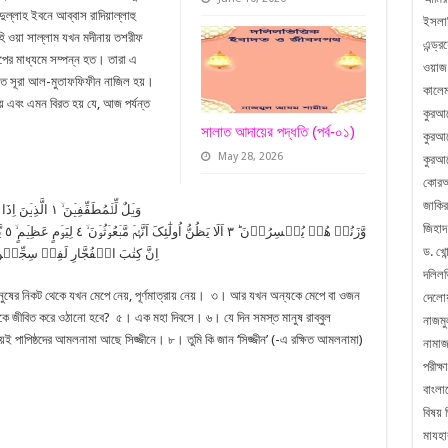
্লাহ ইবনে আব্বাস রাদিয়াল্লাহু
ইসলা
হি ওয়া সাল্লাম যখন মদীনায় তশরীফ
এন্ড্
ের মাধ্যমে সম্পন্ন হত। তারা এ
ওয়াজ
্ষিতে সূরা আল-মুতাফফিফীন নাজিল হয়।
কালেম
় এবং এমন বিরত হয় যে, আজ পর্যন্ত
কুরআ
সালাত আদায়ের পদ্ধতি (পর্ব-০১)
কুরআন
May 28, 2026
কুরআন
কোরআ
জাকির
জিহাদ
ড. খোন
اِنَّ کِتٰبَ الۡفُجَّارِ لَفِیۡ سِجِّیۡنٍ ؕ ٧ وَمَاۤ اَدۡرٰىکَ مَا سِجِّیۡنٌ ؕ ٨ کِتٰبٌ مَّر
দলিলভ
নুষের নিকট থেকে যখন মেপে নেয়, পূর্ণমাত্রায় নেয়। ৩। আর যখন অন্যকে মেপে বা ওজন
দেলো
েরকে জীবিত করে ওঠানো হবে? ৫। এক মহা দিবসে। ৬। যে দিন সমস্ত মানুষ রাব্বুল
নাজম
়ই পাপিষ্ঠদের আমলনামা আছে সিজ্জীনে। ৮। তুমি কি জান ‘সিজ্জীন’ (-এ রক্ষিত আমলনামা)
নামা
পরীক্ষা
বাংলা
বিষয় 
মাযহা