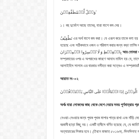
وَیۡلٌ لِّلۡمُطَفِّفِیۡنَ ۙ
১। বহু দুর্ভোগ আছে তাদের, যারা মাপে কম দেয়।
تَطْفِيْفٌ এর অর্থ মাপে কম করা। যে এরূপ করে তাকে বলা হয় مُطَفَّف কুরআনের এই আয়াত ও বিভিন্ন হাদীসে মাপ ও ওজনে কম করাকে হারাম করা
হয়েছে এবং সঠিকভাবে ওজন ও পরিমাপ করার জন্য কড়া তাগিদ করা হয়েছে। 
بِالۡقِسۡطِ وَ لَا تُخۡسِرُوا الۡمِیۡزَانَ
আর তোমরা ওজ
সম্প্রদায়ের ওপর এ অপরাধের কারণে আযাব নাযিল হয় যে, তাদ
আলাইহিস সালাম এর বারবার নসীহত করা সত্বেও এ সম্প্রদায়
আয়াত নং-০২
الَّذِیۡنَ اِذَا اكۡتَالُوۡا عَلَی النَّاسِ یَسۡتَوۡفُوۡنَ
অর্থঃ যারা লোকদের কাছ থেকে মেপে নেয়ার সময় পূর্ণমাত্রায় গ্
নেওয়া-দেওয়ার জন্য পৃথক পৃথক মাপার পাত্র রাখা এবং দাঁড়ি
বরবাদী ছাড়া কিছু নয়। একটি হাদীসে বর্ণিত হয়েছে যে, যে জা
অত্যাচারের শিকার হবে।
(
ইবনে মাজাহ ৫০১৯নং
,
সিলসিলাহ স