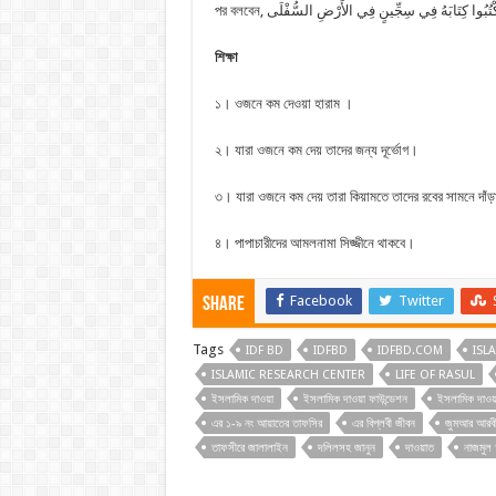
শিক্ষা
১। ওজনে কম দেওয়া হারাম ।
২। যারা ওজনে কম দেয় তাদের জন্য দূর্ভোগ।
৩। যারা ওজনে কম দেয় তারা কিয়ামতে তাদের রবের সামনে দাঁ
৪। পাপাচারীদের আমলনামা সিজ্জীনে থাকবে।
Facebook
Twitter
Share
Tags
IDF BD
IDFBD
IDFBD.COM
ISL
ISLAMIC RESEARCH CENTER
LIFE OF RASUL
ইসলামিক দাওয়া
ইসলামিক দাওয়া ফাউন্ডেশন
ইসলামিক দাওয়
এর ১-৯ নং আয়াতের তাফসির
এর বিপ্লবী জীবন
জুমআর আরবী 
তাফসীরে জালালাইন
দলিলসহ জানুন
দাওয়াত
নাজমুল