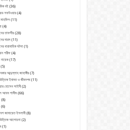
মিক বই
(36)
রয়েড সফটওয়ার
(4)
 মাহফিল
(11)
া
(4)
নের তাফসীর
(28)
ের দারস
(11)
ের ধারাবাহিক ঘটনা
(1)
ন শরীফ
(4)
 নায়েক
(17)
(5)
্দকার আব্দুল্লাহ জাহাঙ্গীর
(7)
িত্তিক ইবাদত ও জীবনপথ
(11)
য়ার হোসেন সাইদী
(2)
ুল আযম শামীম
(66)
জ
(8)
(6)
দেশ জামায়েত ইসলামী
(8)
ভিত্তিক আলোচনা
(2)
ব
(1)