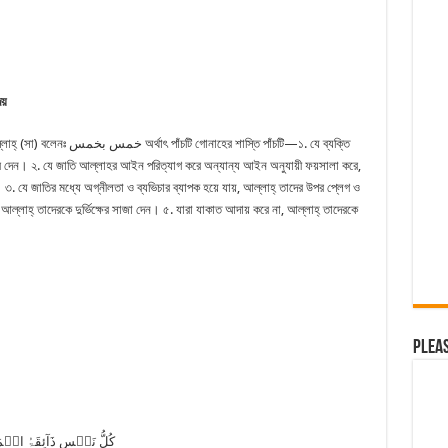
য়
 শাস্তি পাঁচটি—১. যে ব্যক্তি
 করে দেন। ২. যে জাতি আল্লাহর আইন পরিত্যাগ করে অন্যান্য আইন অনুযায়ী ফয়সালা করে,
৩. যে জাতির মধ্যে অগ্নীলতা ও ব্যভিচার ব্যাপক হয়ে যায়, আল্লাহ্ তাদের উপর প্লেগ ও
আল্লাহ্ তাদেরকে দুর্ভিক্ষের সাজা দেন। ৫. যারা যাকাত আদায় করে না, আল্লাহ্ তাদেরকে
Plea
كُلُّ نَفۡسٍ ذَآئِقَۃُ الۡمَ