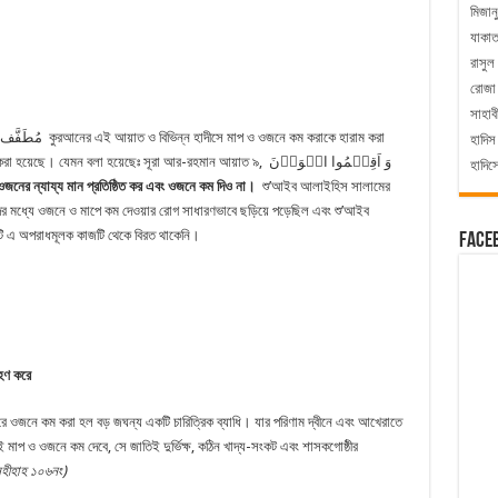
মিজান
যাকা
রাসুল
রোজা
সাহাব
হাদিস
যেমন বলা হয়েছেঃ সূরা আর-রহমান আয়াত ৯, وَ اَقِیۡمُوا الۡوَزۡنَ
হাদিস
নের ন্যায্য মান প্রতিষ্ঠিত কর এবং ওজনে কম দিও না।
শু’আইব আলাইহিস সালামের
ের মধ্যে ওজনে ও মাপে কম দেওয়ার রোগ সাধারণভাবে ছড়িয়ে পড়েছিল এবং শু’আইব
টি এ অপরাধমূলক কাজটি থেকে বিরত থাকেনি।
Face
রহণ করে
 মেরে ওজনে কম করা হল বড় জঘন্য একটি চারিত্রিক ব্যাধি। যার পরিণাম দ্বীনে এবং আখেরাতে
তিই মাপ ও ওজনে কম দেবে, সে জাতিই দুর্ভিক্ষ, কঠিন খাদ্য-সংকট এবং শাসকগোষ্ঠীর
হীহাহ ১০৬নং)