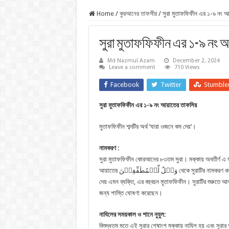
Home
/
কুরআনের তাফসীর
/
সুরা মুতাফফিফীন এর ১-৯ নং আ
সুরা মুতাফফিফীন এর ১-৯ নং 
Md Nazmul Azam
December 2, 2024
Leave a comment
710 Views
Facebook
Twitter
Stumble
সুরা মুতাফফিফীন এর ১-৯ নং আয়াতের তাফসির
মুতাফফিফীন শব্দটির অর্থ ‘যারা ওজনে কম দেয়’।
নামকরণ
:
সুরা মুতাফফিফীন‌ কোরআনের ৮৩তম সুরা। মক্কায় অবতীর্ণ এ স
আয়াতের وَیۡلٌ لِّلۡمُطَفِّفِیۡنَ থেকে সুরাটির নামকরণ করা হয়েছে। মুতাফফিফ অর্থ মাপে কম
দেয় এমন ব্যক্তি, এর বহুবচন মুতাফফিফীন। সুরাটির শুরুতে আল
জন্য শাস্তি ঘোষণা করেছেন।
নাযিলের সময়কাল ও শানে নুযুল:
বিশুদ্ধতম মতে এই সুরার শেষাংশ মক্কায় নাযিল হয় এবং সুরার 