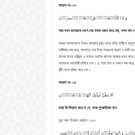
আয়াত নং-০৩
وَ اِذَا كَالُوۡهُمۡ اَوۡ وَّزَنُوۡهُمۡ یُخۡسِرُوۡنَ
আর যখন তাদেরকে মেপে দেয় তথবা ওজন করে দেয়
,
তখন কম দে
হযরত আবদুল্লাহ ইবনে আব্বাস (রা) থেকে বর্ণিত হাদীসে রসূলুল্লাহ্ (সা) বলেনঃ خمس بخمس অর্থাৎ পাঁচটি গোনাহের
অঙ্গীকার ভঙ্গ করে, আল্লাহ্ তার উপর শত্রুকে প্রবল ও জয়ী
তাদের মধ্যে দারিদ্র্য ও অভাব-অনটন ব্যাপক আকার ধারণ করে। 
অন্যান্য মহামারী চাপিয়ে দেন। ৪. যারা মাপ ও ওজনে কম করে, 
বৃষ্টি থেকে বঞ্চিত করে দেন।
আয়াত নং-০৪
اَلَا یَظُنُّ اُولٰٓئِكَ اَنَّهُمۡ مَّبۡعُوۡثُوۡنَ
তারা কি বিশ্বাস করে না যে
,
তারা পুনরুত্থিত হবে
সুরা আল ইমরান আয়াত -১৮৫
وۡتِ ؕ وَ اِنَّمَا تُوَفَّوۡنَ اُجُوۡرَكُمۡ یَوۡمَ الۡقِیٰمَۃِ