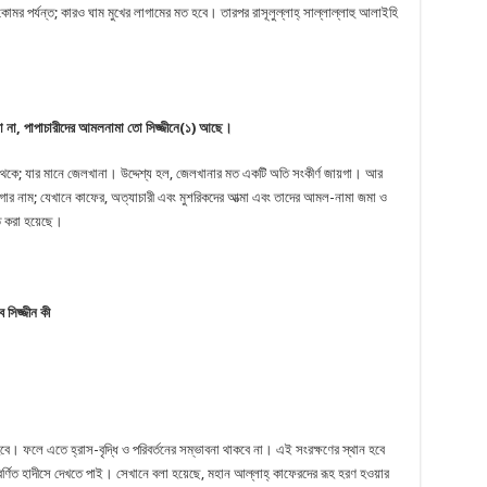
 কোমর পর্যন্ত; কারও ঘাম মুখের লাগামের মত হবে। তারপর রাসূলুল্লাহ্ সাল্লাল্লাহু আলাইহি
 না
,
পাপাচারীদের আমলনামা তো সিজ্জীনে(১) আছে।
গার নাম; যেখানে কাফের, অত্যাচারী এবং মুশরিকদের আত্মা এবং তাদের আমল-নামা জমা ও
ত করা হয়েছে।
সিজ্জীন কী
ে। ফলে এতে হ্রাস-বৃদ্ধি ও পরিবর্তনের সম্ভাবনা থাকবে না। এই সংরক্ষণের স্থান হবে
 বৰ্ণিত হাদীসে দেখতে পাই। সেখানে বলা হয়েছে, মহান আল্লাহ্ কাফেরদের রূহ হরণ হওয়ার