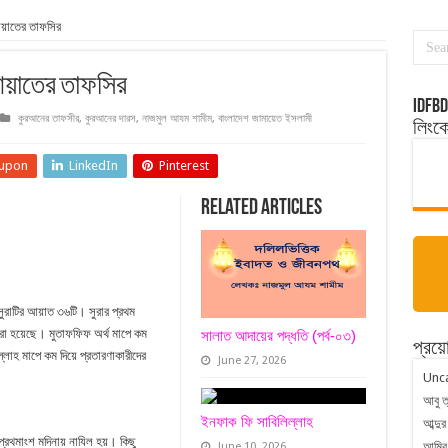
য়াতের তাফসির
আয়াতের তাফসির
idfbd
কুরআনের তাফসীর
,
কুরআনের দারস
,
নাজমুল আযম শামীম
,
বাংলাদেশ জামায়েত ইসলামী
লিংক
upon
LinkedIn
Pinterest
Related Articles
ুরাটির আয়াত ৩৬টি। সুরার প্রথম
সালাত আদায়ের পদ্ধতি (পর্ব-০৩)
প্রয়ো
্লাহ মাপে কম দিয়ে প্রতারণাকারীদের
June 27, 2026
Unc
আবু ত
ইনফাক ফি সাবিলিল্লাহ
আব্দুর
প্রথমাংশ মদিনায় নাযিল হয়। কিছু
আমির
June 10, 2026