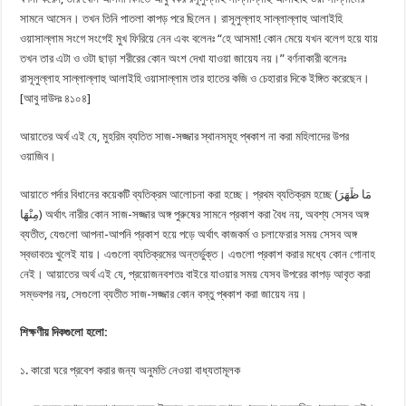
সামনে আসেন। তখন তিনি পাতলা কাপড় পরে ছিলেন। রাসূলুল্লাহ সাল্লাল্লাহু আলাইহি
ওয়াসাল্লাম সংগে সংগেই মুখ ফিরিয়ে নেন এবং বলেনঃ “হে আসমা! কোন মেয়ে যখন বলেগ হয়ে যায়
তখন তার এটা ও ওটা ছাড়া শরীরের কোন অংশ দেখা যাওয়া জায়েয নয়।” বর্ণনাকারী বলেনঃ
রাসূলুল্লাহ সাল্লাল্লাহু আলাইহি ওয়াসাল্লাম তার হাতের কজি ও চেহারার দিকে ইঙ্গিত করেছেন।
[আবু দাউদঃ ৪১০৪]
আয়াতের অর্থ এই যে, মুহরিম ব্যতিত সাজ-সজ্জার স্থানসমূহ প্ৰকাশ না করা মহিলাদের উপর
ওয়াজিব।
আয়াতে পর্দার বিধানের কয়েকটি ব্যতিক্রম আলোচনা করা হচ্ছে। প্রথম ব্যতিক্রম হচ্ছে (مَا ظَهَرَ
مِنْهَا) অর্থাৎ নারীর কোন সাজ-সজ্জার অঙ্গ পুরুষের সামনে প্রকাশ করা বৈধ নয়, অবশ্য সেসব অঙ্গ
ব্যতীত, যেগুলো আপনা-আপনি প্রকাশ হয়ে পড়ে অর্থাৎ কাজকর্ম ও চলাফেরার সময় সেসব অঙ্গ
স্বভাবতঃ খুলেই যায়। এগুলো ব্যতিক্রমের অন্তর্ভুক্ত। এগুলো প্রকাশ করার মধ্যে কোন গোনাহ
নেই। আয়াতের অর্থ এই যে, প্রয়োজনবশতঃ বাইরে যাওয়ার সময় যেসব উপরের কাপড় আবৃত করা
সম্ভবপর নয়, সেগুলো ব্যতীত সাজ-সজ্জার কোন বস্তু প্ৰকাশ করা জায়েয নয়।
শিক্ষণীয় দিকগুলো হলো:
১. কারো ঘরে প্রবেশ করার জন্য অনুমতি নেওয়া বাধ্যতামূলক