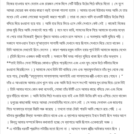
নিজের হাওদায় বসে যেতাম এবং চারজন লোক মিলে সেটি উঠিয়ে উঠের পিঠে বসিয়ে দিতো । সে যুগে
আমরা মেয়েরা কম খাবার কারণে বড়ই হালকা পাতলা হতাম । আমার হাওদা উঠাবার সময় আমি যে তার
মধ্যে নেই একথা লোকেরা অনুভবই করতে পারেনি । তারা না জেনে খালি হাওদাটি উঠিয়ে উঠের পিঠে
বসিয়ে দিয়ে রওয়ানা হয়ে যায় । আমি হার নিয়ে ফিরে এসে দেখি সেখানে কেউ নেই । কাজেই নিজের
চাদর মুড়ি দিয়ে আমি সেখানেই শুয়ে পড়ি । মনে মনে ভাবি, সামনের দিকে গিয়ে আমাকে হাওদার মধ্যে
না পেয়ে তারা নিজেরাই খুঁজতে খুঁজতে আবার এখানে চলে আসবে । এ অবস্থায় আমি ঘুমিয়ে পড়ি ।
সকালে সাফওয়ান ইবনে মু’আত্তাল সালামী আমি যেখানে শুয়ে ছিলাম সেখানে দিয়ে যেতে থাকেন ।
তিনি আমাকে দেখতেই চিনে ফেলেন । কারণ পরদার হুকুম নাযিল হবার পূর্বে তিনি আমাকে বহুবার দেখেন
। (তিনি ছিলেন একজন বদরী সাহাবী । সকালে দীর্ঘ সময় পর্যন্ত ঘুমিয়ে থাকা ছিল তাঁর অভ্যাস ।
**তাই তিনিও সেনা শিবিরের কোথাও ঘুমিয়ে পড়েছিলেন এবং এখন ঘুম থেকে উঠে মদীনার দিকে
রওয়ানা দিয়েছিলেন । ) আমাকে দেখে তিনি উট থামিয়ে নেন এবং স্বতষ্ফূর্তভাবে তাঁর মুখ থেকে বের
হয়ে পড়ে, (আরবী) “রসূলুল্লাহ সাল্লাল্লাহু আলাইহি ওয়া সাল্লামের স্ত্রী এখানে রয়ে গেছেন । ”
তাঁর এ আওয়াজে আমার চোখ খুলে যায় এবং আমি উঠে সংগে সংগেই আমার মুখ চাদর দিয়ে ঢেকে নিই
। তিনি আমার সাথে কোন কথা বলেননি, সোজা তাঁর উটটি এনে আমার কাছে বসিয়ে দেন এবং নিজে
দূরে দাঁড়িয়ে থাকেন । আমি উটের পিঠে সওয়ার হয়ে যাই এবং তিনি উটের রশি ধরে এগিয়ে যেতে থাকেন
। দুপুরের কাছাকাছি সময়ে আমরা সেনাবাহিনীর সাথে যোগ দেই । সে সময় সেনাদল এক জায়গায়
গিয়ে সবেমাত্র যাত্রা বিরতি শুরু করেছে । তখনো তারা টেরই পায়নি আমি পেছনে রয়ে গেছি । এ
ঘটনার কুচক্রীরা মিথ্যা অপবাদ রটাতে থাকে এবং এ ব্যাপারে আবদুল্লাহ ইবনে উবাই ছিল সবার আগে
। কিন্তু আমার সম্পর্কে কিসব কথাবার্তা হচ্ছে সে ব্যাপারে আমি ছিলাম একেবারেই অজ্ঞ ।
* এ লটারীর ধরনটি প্রচলিত লটারীর মতো ছিলো না । আসলে সকল স্ত্রীর অধিকার সমান ছিল ।