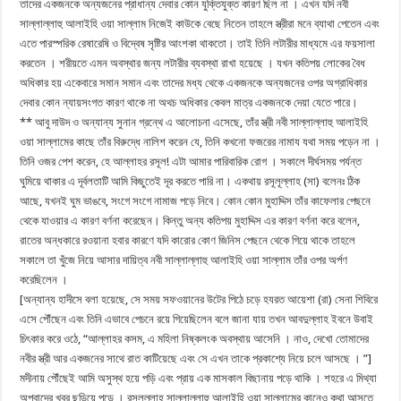
তাদের একজনকে অন্যজনের প্রাধান্য দেবার কোন যুক্তিযুক্ত কারণ ছিল না । এখন যদি নবী
সাল্লাল্লাহু আলাইহি ওয়া সাল্লাম নিজেই কাউকে বেছে নিতেন তাহলে স্ত্রীরা মনে ব্যাথা পেতেন এবং
এতে পারস্পরিক রেষারেষি ও বিদ্বেষ সৃষ্টির আংশকা থাকতো। তাই তিনি লটারীর মাধ্যমে এর ফয়সালা
করতেন । শরীয়তে এমন অবস্থার জন্য লটারীর ব্যবস্থা রাখা হয়েছে । যখন কতিপয় লোকের বৈধ
অধিকার হয় একেবারে সমান সমান এবং তাদের মধ্য থেকে একজনকে অন্যজনের ওপর অগ্রাধিকার
দেবার কোন ন্যায়সংগত কারণ থাকে না অথচ অধিকার কেবল মাত্র একজনকে দেয়া যেতে পারে।
** আবু দাউদ ও অন্যান্য সুনান গ্রন্থে এ আলোচনা এসেছে, তাঁর স্ত্রী নবী সাল্লাল্লাহু আলাইহি
ওয়া সাল্লামের কাছে তাঁর বিরুদ্ধে নালিশ করেন যে, তিনি কখনো ফজরের নামায যথা সময় পড়েন না ।
তিনি ওজর পেশ করেন, হে আল্লাহর রসূল! এটা আমার পারিবারিক রোগ । সকালে দীর্ঘসময় পর্যন্ত
ঘুমিয়ে থাকার এ দূর্বলতাটি আমি কিছুতেই দূর করতে পারি না। একথায় রসূলূল্লাহ (সা) বলেনঃ ঠিক
আছে, যখনই ঘুম ভাঙবে, সংগে সংগে নামাজ পড়ে নিবে। কোন কোন মুহাদ্দিস তাঁর কাফেলার পেছনে
থেকে যাওয়ার এ কারণ বর্ণনা করেছেন। কিন্তু অন্য কতিপয় মুহাদ্দিস এর কারণ বর্ণনা করে বলেন,
রাতের অন্ধকারে রওয়ানা হবার কারণে যদি কারোর কোণ জিনিস পেছনে থেকে গিয়ে থাকে তাহলে
সকালে তা খুঁজে নিয়ে আসার দায়িত্ব নবী সাল্লাল্লাহু আলাইহি ওয়া সাল্লাম তাঁর ওপর অর্পণ
করেছিলেন ।
[অন্যান্য হাদীসে বলা হয়েছে, সে সময় সফওয়ানের উটের পিঠে চড়ে হযরত আয়েশা (রা) সেনা শিবিরে
এসে পৌঁছেন এবং তিনি এভাবে পেচনে রয়ে গিয়েছিলেন বলে জানা যায় তখন আবদুল্লাহ ইবনে উবাই
চিৎকার করে ওঠে, “আল্লাহর কসম, এ মহিলা নিষ্কলংক অবস্থায় আসেনি । নাও, দেখো তোমাদের
নবীর স্ত্রী আর একজনের সাথে রাত কাটিয়েছে এবং সে এখন তাকে প্রকাশ্যে নিয়ে চলে আসছে । ”]
মদীনায় পৌঁছেই আমি অসুস্থ হয়ে পড়ি এবং প্রায় এক মাসকাল বিছানায় পড়ে থাকি । শহরে এ মিথ্যা
অপবাদের খবর ছড়িয়ে পড়ে । রসূলুল্লাহ সাল্লাল্লাহু আলাইহি ওয়া সাল্লামের কানেও কথা আসতে