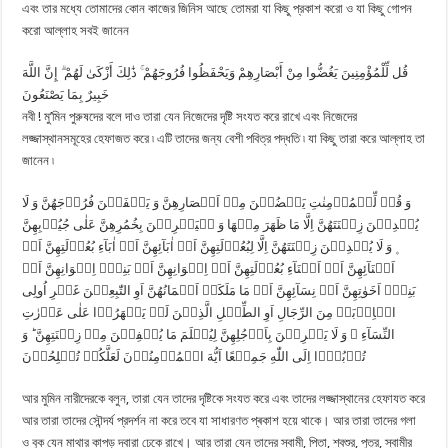
এবং তার মধ্যে তোমাদের কোন কাজের জিনিস আছে তোমরা যা কিছু প্রকাশ করো ও যা কিছু গোপন
করো আল্লাহ সবই জানেন
قُل لِّلْمُؤْمِنِينَ يَغُضُّوا مِنْ أَبْصَارِهِمْ وَيَحْفَظُوا فُرُوجَهُمْ ۚ ذَٰلِكَ أَزْكَىٰ لَهُمْ ۗ إِنَّ اللَّهَ
خَبِيرٌ بِمَا يَصْنَعُونَ
নবী ! মু’মিন পুরুষদের বলে দাও তারা যেন নিজেদের দৃষ্টি সংযত করে রাখে এবং নিজেদের
লজ্জাস্থানসমূহের হেফাজত করে ৷ এটি তাদের জন্য বেশী পবিত্র পদ্ধতি ৷ যা কিছু তারা করে আল্লাহ তা
জানেন ৷
وَ قُلۡ لِّلۡمُؤۡمِنٰتِ یَغۡضُضۡنَ مِنۡ اَبۡصَارِهِنَّ وَ یَحۡفَظۡنَ فُرُوۡجَهُنَّ وَ لَا
یُبۡدِیۡنَ زِیۡنَتَهُنَّ اِلَّا مَا ظَهَرَ مِنۡهَا وَ لۡیَضۡرِبۡنَ بِخُمُرِهِنَّ عَلٰی جُیُوۡبِهِنَّ
۪ وَ لَا یُبۡدِیۡنَ زِیۡنَتَهُنَّ اِلَّا لِبُعُوۡلَتِهِنَّ اَوۡ اٰبَآئِهِنَّ اَوۡ اٰبَآءِ بُعُوۡلَتِهِنَّ اَوۡ
اَبۡنَآئِهِنَّ اَوۡ اَبۡنَآءِ بُعُوۡلَتِهِنَّ اَوۡ اِخۡوَانِهِنَّ اَوۡ بَنِیۡۤ اِخۡوَانِهِنَّ اَوۡ
بَنِیۡۤ اَخَوٰتِهِنَّ اَوۡ نِسَآئِهِنَّ اَوۡ مَا مَلَكَتۡ اَیۡمَانُهُنَّ اَوِ التّٰبِعِیۡنَ غَیۡرِ اُولِی
الۡاِرۡبَۃِ مِنَ الرِّجَالِ اَوِ الطِّفۡلِ الَّذِیۡنَ لَمۡ یَظۡهَرُوۡا عَلٰی عَوۡرٰتِ
النِّسَآءِ ۪ وَ لَا یَضۡرِبۡنَ بِاَرۡجُلِهِنَّ لِیُعۡلَمَ مَا یُخۡفِیۡنَ مِنۡ زِیۡنَتِهِنَّ ؕ وَ
تُوۡبُوۡۤا اِلَی اللّٰهِ جَمِیۡعًا اَیُّهَ الۡمُؤۡمِنُوۡنَ لَعَلَّكُمۡ تُفۡلِحُوۡنَ
আর মুমিন নারীদেরকে বলুন, তারা যেন তাদের দৃষ্টিকে সংযত করে এবং তাদের লজ্জাস্থানের হেফাযত করে
আর তারা তাদের সৌন্দর্য প্রদর্শন না করে তবে যা সাধারণত প্ৰকাশ হয়ে থাকে। আর তারা তাদের গলা
ও বুক যেন মাথার কাপড় দ্বারা ঢেকে রাখে। আর তারা যেন তাদের স্বামী, পিতা, শ্বশুর, পুত্র, স্বামীর