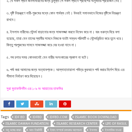
২. যে সকল স্থান জনসাধারনের জন্য উন্মুক্ত সে সকল স্থানে প্রবেশের অনুমতির প্রয়োজন নেই।
৩. দৃষ্টি নিয়ন্ত্রণে নারী-পুরুষের মধ্যে কোন পার্থক্য নেই। উভয়ই সমানভাবে নিজের দৃষ্টিকে নিয়ন্ত্রণ
রাখবে।
৪. ইসলাম নারীদের সৌন্দর্য বাড়ানোর জন্য সাজসজ্জা করতে নিষেধ করে না। বরং গুরুত্ব দিয়ে বলা
হয়েছে, তারা যেন তাদের স্বামীর সামনে নিজকে যতটা সম্ভব পরিপাটি ও সৌন্দর্যমন্ডিত করে তুলে ধরে।
কিন্তু পরপুরুষের সামনে সাজসজ্জা করে বের হওয়া যাবে না।
৫. পথ চলার সময় কোনভাবেই যেন নারীর অলংকারের প্রকাশ না ঘটে।
৬. পর্দা করা আমাদের জন্য অত্যাবশ্যক। আল্লাহাতায়ালা পবিত্র কুরআনে পর্দা করার নির্দেশ দিয়ে এর
সীমানা নির্ধারণ করে দিয়েছেন।
সুরা মুতাফফিফীন এর ১-৯ নং আয়াতের তাফসির
Tags
IDF BD
IDFBD
IDFBD.COM
ISLAMIC BOOK DOWNLOAD
ISLAMIC DAWAH FUNDATION
ISLAMIC RESEARCH CENTER
LIFE OF RASUL
অযু ভঙ্গের কারন
আত তিরমিযী
ইমান সম্পর্কে চমৎকার আলোচনা
ইসলাম
ইসলামিক দাওয়া