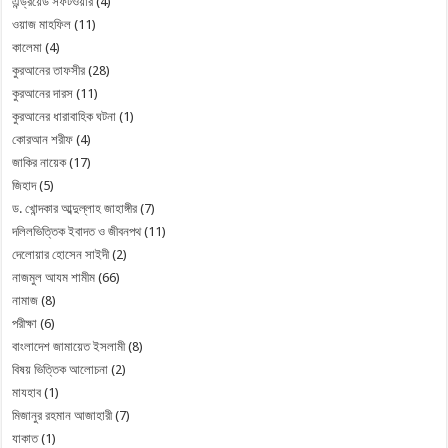
এন্ড্রয়েড সফটওয়ার
(4)
ওয়াজ মাহফিল
(11)
কালেমা
(4)
কুরআনের তাফসীর
(28)
কুরআনের দারস
(11)
কুরআনের ধারাবাহিক ঘটনা
(1)
কোরআন শরীফ
(4)
জাকির নায়েক
(17)
জিহাদ
(5)
ড. খোন্দকার আব্দুল্লাহ জাহাঙ্গীর
(7)
দলিলভিত্তিক ইবাদত ও জীবনপথ
(11)
দেলোয়ার হোসেন সাইদী
(2)
নাজমুল আযম শামীম
(66)
নামাজ
(8)
পরীক্ষা
(6)
বাংলাদেশ জামায়েত ইসলামী
(8)
বিষয় ভিত্তিক আলোচনা
(2)
মাযহাব
(1)
মিজানুর রহমান আজাহারী
(7)
যাকাত
(1)