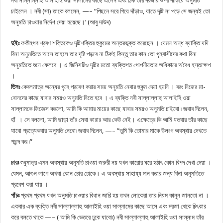
নবী সাল্লাল্লাহু আলাইহি ওয়া সালামের কাছে এলেন এবং ঠিক তাঁর দরজার ওপর দাঁড়িয়ে অনুমতি
চাইলেন । নবী (সা) তাকে বললেন, —– ”পিছনে সরে গিয়ে দাঁড়াও, যাতে দৃষ্টি না পড়ে সে জন্যই তো
অনুমতি চাওয়ার নির্দেশ দেয়া হয়েছে।’ (আবু দাউদ)
দুইঃ
ফকীহগণ শ্রবণ শক্তিকেও দৃষ্টিশক্তির হুকুমের অন্তরভূক্ত করেছেন । যেমন অন্ধ ব্যাক্তি যদি
বিনা অনুমতিতে আসে তাহলে তার দৃষ্টি পড়বে না ঠিকই কিন্তু তার কান তো গৃহবাসীদের কথা বিনা
অনুমতিতে শুনে ফেলবে । এ জিনিসটিও দৃষ্টির মতো ব্যক্তিগত গোপনীয়তার অধিকারে অবৈধ হস্তক্ষেপ
।
তিনঃ
কেবলমাত্র অন্যের গৃহে প্রবেশ করার সময় অনুমতি নেবার হুকুম দেয়া হয়নি । বরং নিজের মা-
বোনদের কাছে যাবার সময়ও অনুমতি নিতে হবে । এ ব্যক্তি নবী সাল্লাল্লাহু আলাইহি ওয়া
সাল্লামকে জিজ্ঞেস করলো, আমি কি আমার মায়ের কাছে যাবার সময়ও অনুমতি চাইবো ৷ জবাব দিলেন,
হাঁ । সে বললো, আমি ছাড়া তাঁর সেবা কারার আর কেউ নেই। এক্ষেত্রে কি আমি যতবার তাঁর কাছে
যাবো প্রত্যেকবার অনুমতি নেবো৷ জবাব দিলেন, —– ”তুমি কি তোমার মাকে উলংগ অবস্থায় দেখতে
পছন্দ কর ৷”
চারঃ
শুধুমাত্র এমন অবস্থায় অনুমতি চাওয়া জরুরী নয় যখন কারোর ঘরে হঠাৎ কোন বিপদ দেখা দেয়া ।
যেমন, আগুন লাগে অথবা কোন চোর ঢোকে। এ অবস্থায় সাহায্য দান করার জন্য বিনা অনুমতিতে
প্রবেশ করা যায় ।
পাঁচঃ
প্রথম প্রথম যখন অনুমতি চাওয়ার বিধান জারি হয় তখন লোকেরা তার নিয়ম কানুন জানতো না ।
একবার এক ব্যক্তি নবী সাল্লাল্লাহু আলাইহি ওয়া সাল্লামের কাছে আসে এবং দরজা থেকে চিৎকার
করে বলতে থাকে —– ( আমি কি ভেতরে ঢুকে যাবো৷) নবী সাল্লাল্লাহু আলাইহি ওয়া সাল্লাম তাঁর