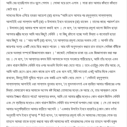
আমি বের হয়েছিলাম তাও ভুলে গেলাম । সোজা ঘরে চলে এলাম । সারা রাত আমার কাঁদতে কাঁদতে
কেটে যায় । ”
সামনের দিকে এগিয়ে হযরত আয়েশা (রা) বলেনঃ “আমি চলে আসার পর রসূলুল্লাহ সাল্লাল্লাহু
আলাইহি ওয়া সাল্লাম আলী (রা) ও উসামাহ ইবনে যায়েদকে (রা) ডাকেন । তাদের কাছে পরামর্শ চান
। উসামাহ (রা) আমার পক্ষে ভালো কথাই বলে । সে বলে, ‘হে আল্লাহর রসূল! ভালো জিনিস ছাড়া
আপনার স্ত্রীর মধ্যে আমি আর কিছুই দেখিনি । যা কিছু রটানো হচ্ছে সবই মিথ্যা ও বানোয়াট ছাড়া
আর কিছুই নয় । ’ আর আলী (রা) বলেন, ‘হে আল্লাহর রসূল! মেয়ের অভাব নেই । আপনি তাঁর
জায়গায় অন্য একটি মেয়ে বিয়ে করতে পারেন । আর যদি অনুসন্ধান করতে চান তাহলে সেবিকা বাঁদীকে
ডেকে অবস্থা সম্পর্কে জিজ্ঞাসাবাদ করুন । ’ কাজেই সেবিকাকে ডাকা হয় এবং জিজ্ঞাসাবাদ করা শুরু
হয় । সে বলে, ‘সে আল্লাহর কসম যিনি আপনাকে সত্য সহকারে পাঠিয়েছেন, আমি তাঁর মধ্যে এমন
কোন খারাপ জিনিস দেখিনি যার ওপর অংগুলি নির্দেশ করা যেতে পারে । তবে এতটুকু দোষ তাঁর আছে যে,
আমি আটা ছেনে রেখে কোন কাজে চলে যাই এবং বলে যাই, বিবি সাহেবা! একটু আটার দিকে খেয়াল
রাখবেন, কিন্তু তিনি ঘুমিয়ে পড়েন এবং বকরি এসে আটা খেয়ে ফেলে । ’ সেদিনই রসূলুল্লাহ
সাল্লাল্লাহু আলাইহি ওয়া সাল্লাম খুতবায় বলেন, ‘হে মুসলমানগণ! এক ব্যক্তি আমার পরিবারের ওপর
মিথ্যা দোষারোপ করে আমাকে অশেষ কষ্ট দিচ্ছে! তোমাদের মধ্যে কে আছে যে, তার আক্রমণ থেকে
আমার ইজ্জত বাঁচাতে পারে? আল্লাহর কসম, আমি তো আমার স্ত্রীর মধ্যেও কোন খারাপ জিনিস দেখিনি
এবং সে ব্যক্তির মধ্যেও কোন খারাপ জিনিস দেখিনি যার সম্পর্কে অপবাদ দেয়া হচ্ছে । সে তো কখনো
আমার অনুপস্থিতিতে আমার বাড়ীতে আসেনি । ’ একথায় উসাইদ ইবনে হুদ্বাইর (কোন কোন বর্ণনা
অনুযায়ী সা’দ ইবনে মু’আয) * উঠে বলেন, ‘হে আল্লাহর রসূল! যদি সে আমাদের গোত্রের লোক হয়
তাহলে আমরা তাকে হত্যা করবো আর যদি আমাদের ভাই খাযরাজদের লোক হয় তাহলে আপনি হুকুম