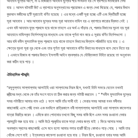
আহযাব যুদ্ধের আগে, না ৬ হিজরীতে আহযাব যুদ্ধের পরে সংঘটিত হয় সে ব্যাপারে মতবিরোধ দেখা
যায় । আসল ঘটনাটি কি? এ ব্যাপারে অনুসন্ধানের প্রয়োজন এ জন্য দেখা দিয়েছে যে, পরদার বিধান
কুরআন মজীদের দু’টি সূরাতেই বর্ণিত হয়েছে । এর মধ্যে একটি সূরা হচ্ছে এটি এবং দ্বিতীয়টি হচ্ছে
সূরা আহযাব । আর আহযাব যুদ্ধের সময় সূরা আহযাব নাযিল হয় এ ব্যাপারে কারোর দ্বিমত নেই ।
এখন যদি আহযাব যুদ্ধ প্রথমে হয়ে থাকে তাহলে এর অর্থ এ দাঁড়ায় যে, পরদার বিধানের সূচনা হয় সূরা
আহযাবে নাযিলকৃত নির্দেশসমূহের মাধ্যমে এবং তাকে পূর্ণতা দান করে এ সূরায় বর্ণিত নির্দেশগুলো ।
আর যদি বনীল মুসতালিক যুদ্ধ প্রথমে হয়ে থাকে তাহলে বিধানের বিন্যাস পরিবর্তিত হয়ে যায় । এ
ক্ষেত্রে সূচনা সূরা নূর থেকে এবং তার পূর্ণতা সূরা আহযাবে বর্ণিত বিধানের মাধ্যমে বলে মেনে নিতে হয়
। এভাবে হিজাব বা পরদার বিধানে ইসলামী আইন ব্যবস্থার যে যৌক্তিকতা নিহিত রয়েছে তা অনুধাবন
করা কঠিন হয়ে পড়ে ।
ঐতিহাসিক পটভূমি:
“রসূলুল্লাহ সাল্লাল্লাহু আলাইহি ওয়া সাল্লামের নিয়ম ছিল, যখনই তিনি সফরে যেতেন তখনই
স্ত্রীদের মধ্য থেকে কে তাঁর সংগে যাবে তা ঠিক করার জন্য লটারী করতেন । ” *বনীল মুসতালিক যুদ্ধের
সময় লটারীতে আমার নাম ওঠে । ফলে আমি তাঁর সাথী হই । ফেরার সময় আমরা যখন মদীনার
কাছাকাছি এসে গেছি তখন এক মনযিলে রাত্রিকালে নবী সাল্লাল্লাহু আলাইহি ওয়া সাল্লাম কাফেলার
যাত্রা বিরত্রি করেন । এদিকে রাত পোহাবার তখনো কিছু সময় বাকি ছিল এমন সময় রওয়ানা দেবার
প্রস্তুতি শুরু হয়ে যায় । আমি উঠে প্রকৃতির ডাকে সাড়া দেবার জন্য যাই । ফিরে আসার সময়
অবস্থান স্থলের কাছাকাছি এসে মনে হলো আমার গলার হারটি ছিঁড়ে কোথাও পড়ে গেছে । আমি তার
খোঁজে লেগে যাই । ইত্যবসরে কাফেলা রওয়ানা হয়ে যায় । নিয়ম ছিল, রওয়ানা হবার সময় আমি