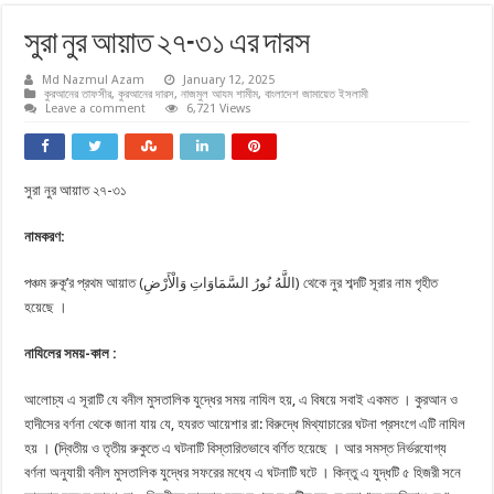
সুরা নুর আয়াত ২৭-৩১ এর দারস
Md Nazmul Azam
January 12, 2025
কুরআনের তাফসীর
,
কুরআনের দারস
,
নাজমুল আযম শামীম
,
বাংলাদেশ জামায়েত ইসলামী
Leave a comment
6,721 Views
সুরা নুর আয়াত ২৭-৩১
নামকরণ:
পঞ্চম রুকূ’র প্রথম আয়াত (اللَّهُ نُورُ السَّمَاوَاتِ وَالْأَرْضِ) থেকে নুর শব্দটি সূরার নাম গৃহীত
হয়েছে ।
নাযিলের সময়-কাল :
আলোচ্য এ সূরাটি যে বনীল মুসতালিক যুদ্ধের সময় নাযিল হয়, এ বিষয়ে সবাই একমত । কুরআন ও
হাদীসের বর্ণনা থেকে জানা যায় যে, হযরত আয়েশার রা: বিরুদ্ধে মিথ্যাচারের ঘটনা প্রসংগে এটি নাযিল
হয় । (দ্বিতীয় ও তৃতীয় রুকুতে এ ঘটনাটি বিস্তারিতভাবে বর্ণিত হয়েছে । আর সমস্ত নির্ভরযোগ্য
বর্ণনা অনুযায়ী বনীল মুসতালিক যুদ্ধের সফরের মধ্যে এ ঘটনাটি ঘটে । কিন্তু এ যুদ্ধটি ৫ হিজরী সনে