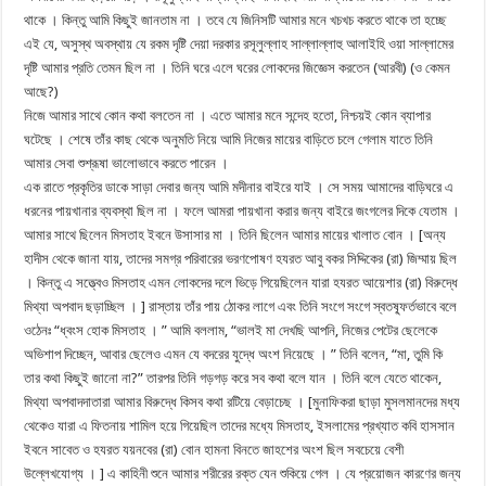
থাকে । কিন্তু আমি কিছুই জানতাম না । তবে যে জিনিসটি আমার মনে খচখচ করতে থাকে তা হচ্ছে
এই যে, অসুস্থ অবস্থায় যে রকম দৃষ্টি দেয়া দরকার রসূলুল্লাহ সাল্লাল্লাহু আলাইহি ওয়া সাল্লামের
দৃষ্টি আমার প্রতি তেমন ছিল না । তিনি ঘরে এলে ঘরের লোকদের জিজ্ঞেস করতেন (আরবী) (ও কেমন
আছে?)
নিজে আমার সাথে কোন কথা বলতেন না । এতে আমার মনে সন্দেহ হতো, নিশ্চয়ই কোন ব্যাপার
ঘটেছে । শেষে তাঁর কাছ থেকে অনুমতি নিয়ে আমি নিজের মায়ের বাড়িতে চলে গেলাম যাতে তিনি
আমার সেবা শুশ্রূষা ভালোভাবে করতে পারেন ।
এক রাতে প্রকৃতির ডাকে সাড়া দেবার জন্য আমি মদীনার বাইরে যাই । সে সময় আমাদের বাড়িঘরে এ
ধরনের পায়খানার ব্যবস্থা ছিল না । ফলে আমরা পায়খানা করার জন্য বাইরে জংগলের দিকে যেতাম ।
আমার সাথে ছিলেন মিসতাহ ইবনে উসাসার মা । তিনি ছিলেন আমার মায়ের খালাত বোন । [অন্য
হাদীস থেকে জানা যায়, তাদের সমগ্র পরিবারের ভরণপোষণ হযরত আবু বকর সিদ্দিকের (রা) জিম্মায় ছিল
। কিন্তু এ সত্ত্বেও মিসতাহ এমন লোকদের দলে ভিড়ে গিয়েছিলেন যারা হযরত আয়েশার (রা) বিরুদ্ধে
মিথ্যা অপবাদ ছড়াচ্ছিল । ] রাস্তায় তাঁর পায় ঠোকর লাগে এবং তিনি সংগে সংগে স্বতষ্ফূর্তভাবে বলে
ওঠেনঃ “ধ্বংস হোক মিসতাহ । ” আমি বললাম, “ভালই মা দেখছি আপনি, নিজের পেটের ছেলেকে
অভিশাপ দিচ্ছেন, আবার ছেলেও এমন যে বদরের যুদ্ধে অংশ নিয়েছে । ” তিনি বলেন, “মা, তুমি কি
তার কথা কিছুই জানো না?” তারপর তিনি গড়গড় করে সব কথা বলে যান । তিনি বলে যেতে থাকেন,
মিথ্যা অপবাদদাতারা আমার বিরুদ্ধে কিসব কথা রটিয়ে বেড়াচেছ । [মুনাফিকরা ছাড়া মুসলমানদের মধ্য
থেকেও যারা এ ফিতনায় শামিল হয়ে গিয়েছিল তাদের মধ্যে মিসতাহ, ইসলামের প্রখ্যাত কবি হাসসান
ইবনে সাবেত ও হযরত যয়নবের (রা) বোন হামনা বিনতে জাহশের অংশ ছিল সবচেয়ে বেশী
উল্লেখযোগ্য । ] এ কাহিনী শুনে আমার শরীরের রক্ত যেন শুকিয়ে গেল । যে প্রয়োজন কারণের জন্য