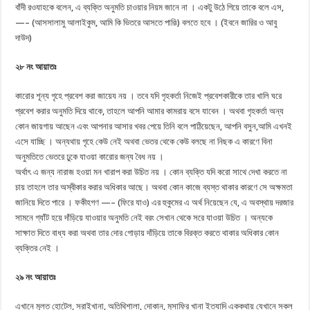
বাঁদী রওযাহকে বলেন, এ ব্যক্তি অনুমতি চাওয়ার নিয়ম জানে না । একটু উঠে গিয়ে তাকে বলে এস,
—– (আসসালামু আলাইকুম, আমি কি ভিতরে আসতে পারি৷) বলতে হবে । (ইবনে জারির ও আবু
দাউদ)
২৮ নং আয়াতঃ
কারোর শূন্য গৃহে প্রবেশ করা জায়েয নয় । তবে যদি গৃহকর্তা নিজেই প্রবেশকারীকে তার খালি ঘরে
প্রবেশ করার অনুমতি দিয়ে থাকে, তাহলে আপনি আমার কামরায় বসে যাবেন । অথবা গৃহকর্তা অন্য
কোন জায়গায় আছেন এবং আপনার আসার খবর পেয়ে তিনি বলে পাঠিয়েছেন, আপনি বসুন,আমি এখনই
এসে যাচ্ছি । অন্যথায় গৃহে কেউ নেই অথবা ভেতর থেকে কেউ বলছে না নিছক এ কারণে বিনা
অনুমতিতে ভেতরে ঢুকে যাওয়া কারোর জন্য বৈধ নয় ।
অর্থাৎ এ জন্য নারাজ হওয়া মন খারাপ করা উচিত নয় । কোন ব্যক্তি যদি করো সাথে দেখা করতে না
চায় তাহলে তার অস্বীকার করার অধিকার আছে। অথবা কোন কাজে ব্যস্ত থাকার কারণে সে অক্ষমতা
জানিয়ে দিতে পারে । ফকীহগণ —– (ফিরে যাও) এর হুকুমের এ অর্থ নিয়েছেন যে, এ অবস্থায় দরজার
সামনে গ্যাঁট হয়ে দাঁড়িয়ে যাওয়ার অনুমতি নেই বরং সেখান থেকে সরে যাওয়া উচিত । অন্যকে
সাক্ষাত দিতে বাধ্য করা অথবা তার দোর গোড়ায় দাঁড়িয়ে তাকে বিরক্ত করতে থাকার অধিকার কোন
ব্যক্তির নেই ।
২৯ নং আয়াতঃ
এখানে মূলত হোটেল, সরাইখানা, অতিথিশালা, দোকান, মুসাফির খানা ইত্যাদি এককথায় যেখানে সকল