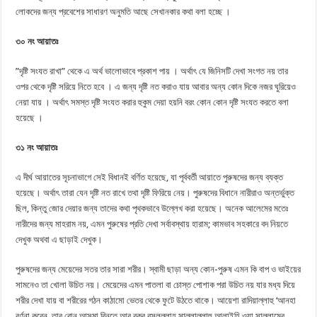
লোকদের জন্য প্রবেশের সাধারণ অনুমতি আছে সেখানকার কথা বলা হচ্ছে ।
৩০ নং আয়াতঃ
”দৃষ্টি সংযত রাখা” থেকে এ অর্থ ভালোভাবে প্রকাশ পায় । অর্থাৎ যে জিনিসটি দেখা সংগত নয় তার
ওপর থেকে দৃষ্টি সরিয়ে নিতে হবে । এ জন্য দৃষ্টি নত করাও যায় আবার অন্য কোন দিকে নজর ঘুরিয়েও
নেয়া যায় । অর্থাৎ সমস্ত দৃষ্টি সংযত করার হুকুম দেয়া হয়নি বরং কোন কোন দৃষ্টি সংযত করতে বলা
হয়েছে ।
৩১ নং আয়াতঃ
এ দীর্ঘ আয়াতের সূচনাভাগে সেই বিধানই বর্ণিত হয়েছে, যা পূর্ববর্তী আয়াতে পুরুষদের জন্য ব্যক্ত
হয়েছে। অর্থাৎ তারা যেন দৃষ্টি নত রাখে তথা দৃষ্টি ফিরিয়ে নেয়। পুরুষদের বিধানে নারীরাও অন্তর্ভুক্ত
ছিল, কিন্তু জোর দেয়ার জন্য তাদের কথা পৃথকভাবে উল্লেখ করা হয়েছে। অনেক আলেমের মতেঃ
নারীদের জন্য মাহরাম নয়, এমন পুরুষের প্রতি দেখা সর্বাবস্থায় হারাম; কামভাব সহকারে বদ নিয়তে
দেখুক অথবা এ ছাড়াই দেখুক।
পুরুষদের জন্য মেয়েদের সতর তার সারা শরীর। স্বামী ছাড়া অন্য কোন-পুরুষ এমন কি বাপ ও ভাইয়ের
সামনেও তা খোলা উচিত নয়। মেয়েদের এমন পাতলা বা চোস্ত পোশাক পরা উচিত নয় যার মধ্য দিয়ে
শরীর দেখা যায় বা শরীরের গঠন কাঠামো ভেতর থেকে ফুটে উঠতে থাকে। আয়েশা রাদিয়াল্লাহু ‘আনহা
বৰ্ণনা করেন, তার বোন আসমা বিনতে আবু বকর রসূলুল্লাহ সাল্লাল্লাহু আলাইহি ওয়া সাল্লামের