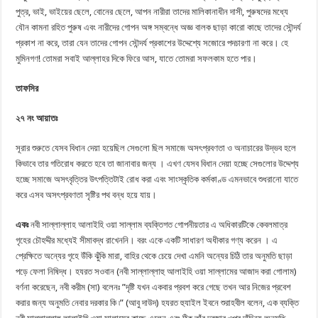
পুত্র, ভাই, ভাইয়ের ছেলে, বোনের ছেলে, আপন নারীরা তাদের মালিকানাধীন দাসী, পুরুষদের মধ্যে
যৌন কামনা রহিত পুরুষ এবং নারীদের গোপন অঙ্গ সম্বন্ধে অজ্ঞ বালক ছাড়া কারো কাছে তাদের সৌন্দর্য
প্রকাশ না করে, তারা যেন তাদের গোপন সৌন্দর্য প্রকাশের উদ্দেশ্যে সজোরে পদচারণা না করে। হে
মুমিনগণ! তোমরা সবাই আল্লাহর দিকে ফিরে আস, যাতে তোমরা সফলকাম হতে পার।
তাফসির
২৭ নং আয়াতঃ
সূরার শুরুতে যেসব বিধান দেয়া হয়েছিল সেগুলো ছিল সমাজে অসৎপ্রবণতা ও অনাচারের উদ্ভব হলে
কিভাবে তার গতিরোধ করতে হবে তা জানাবার জন্য । এখণ যেসব বিধান দেয়া হচ্ছে সেগুলোর উদ্দেশ্য
হচ্ছে সমাজে অসৎবৃত্তির উৎপত্তিটাই রোধ করা এবং সাংস্কৃতিক কর্মকাণ্ড এমনভাবে শুধরানো যাতে
করে এসব অসৎপ্রবণতা সৃষ্টির পথ বন্ধ হয়ে যায়।
একঃ
নবী সাল্লাল্লাহ আলাইহি ওয়া সাল্লাম ব্যক্তিগত গোপনীয়তার এ অধিকারটিকে কেবলমাত্র
গৃহের চৌহদ্দীর মধ্যেই সীমাবদ্ধ রাখেননি। বরং একে একটি সাধারণ অধীকার গণ্য করেন । এ
প্রেক্ষিতে অন্যের গৃহে উঁকি ঝুঁকি মারা, বাহির থেকে চেয়ে দেখা এমনি অন্যের চিঠি তার অনুমতি ছাড়া
পড়ে ফেলা নিষিদ্ধ। হযরত সওবান (নবী সাল্লাল্লাহু আলাইহি ওয়া সাল্লামের আজাদ করা গোলাম)
বর্ণনা করেছেন, নবী করীম (সা) বলেনঃ ”দৃষ্টি যখন একবার প্রবশ করে গেছে তখন আর নিজের প্রবেশ
করার জন্য অনুমতি নেবার দরকার কি ৷” (আবু দাউদ) হযরত হুযাইল ইবনে শুরাহবীল বলেন, এক ব্যক্তি