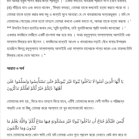
দিন আমরা হুকুম পালন করার জন্য প্রস্তুত । ’ একথা শুনতেই খাযরাজ প্রধান সা’দ ইবনে উবাদাহ
(রা) দাঁড়িয়ে যান এবং বলতে থাকেন , ‘মিথ্যা বলছো, তোমরা তাকে কখনোই হত্যা করতে পারো না ।
তোমরা তাকে হত্যা করার কথা শুধু এ জন্যই মুখে আনছো যে সে খাযরাজদের অন্তরভুক্ত । যদি সে
তোমাদের গোত্রের লোক হতো তাহলে তোমরা কখনো একথা বলতে না, আমরা তাকে হত্যা করবো । ’
** উসাইদ ইবনে হুতাইর জবাব দেন, ‘তুমি মুনাফিক, তাই মুনাফিকদের প্রতি সমর্থন জানাচ্ছো । ’
একথায় মসজিদে নববীতে একটি হাংগামা শুরু হয়ে যায় । অথচ রসূলুল্লাহ সাল্লাল্লাহু আলাইহি ওয়া
সাল্লাম মিম্বরে বসে ছিলেন । মসজিদের মধ্যেই আওস ও খাযরাজের লড়াই বেঁধে যাবার উপক্রম
হয়েছিল কিন্তু রসূলুল্লাহ সাল্লাল্লাহু আলাইহি ওয়া সাল্লাম তাদেরকে শান্ত করেন এবং তারপর তিনি
মিম্বার থেকে নেমে আসেন । ”
আয়াত ও অর্থ
يَا أَيُّهَا الَّذِينَ آمَنُوا لَا تَدْخُلُوا بُيُوتًا غَيْرَ بُيُوتِكُمْ حَتَّىٰ تَسْتَأْنِسُوا وَتُسَلِّمُوا عَلَىٰ
أَهْلِهَا ۚ ذَٰلِكُمْ خَيْرٌ لَّكُمْ لَعَلَّكُمْ تَذَكَّرُونَ
তোমাদের বলা হয় , ফিরে যাও তাহলে ফিরে যাবে, এটিই তোমাদের জন্য বেশী শালীন ও পরিচ্ছন্ন
পদ্ধতি এবং যা কিছু তোমরা করো আল্লাহ তা খুব ভালোভাবেই জানেন ৷
لَّيْسَ عَلَيْكُمْ جُنَاحٌ أَن تَدْخُلُوا بُيُوتًا غَيْرَ مَسْكُونَةٍ فِيهَا مَتَاعٌ لَّكُمْ ۚ وَاللَّهُ يَعْلَمُ مَا
تُبْدُونَ وَمَا تَكْتُمُونَ
তবে তোমাদের জন্য কোন ক্ষতি নেই যদি তোমরা এমন গৃহে প্রবেশ করো যেখানে কেউ বাস করে না