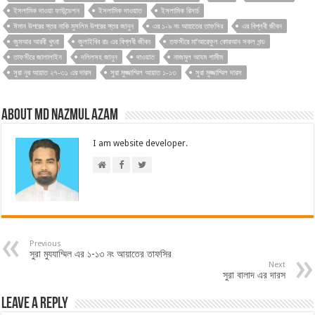
ইসলামিক দাওয়া ফাউন্ডেশন
ইসলামিক দাওয়াত
ইসলামিক রিসার্চ
ঈমান উপরের স্তর নাকি মুসলিম উপরের স্তর জানুন
এর ১-৯ নং আয়াতের তাফসির
এর বিপ্লবী জীবন
জুমআর আরবী খুৎবা
জুলাইবিব রাঃ এর বিপ্লবী জীবন
তফসীরে মা’আরেফুল কোরআন সকল খন্ড
তাফসীরে জালালাইন
দলিলসহ জানুন
দাওয়াত
নাজমুল আযম শামীম
সুরা নুর আয়াত ২৭-৩১ এর দারস
সুরা মুজ্জাম্মিল আয়াত ১-১৩
সুরা মুজ্জাম্মিল দারস
About Md Nazmul Azam
I am website developer.
Previous
সুরা মুযযাম্মিল এর ১-১৩ নং আয়াতের তাফসির
Next
সুরা বালাদ এর দারস
Leave a Reply