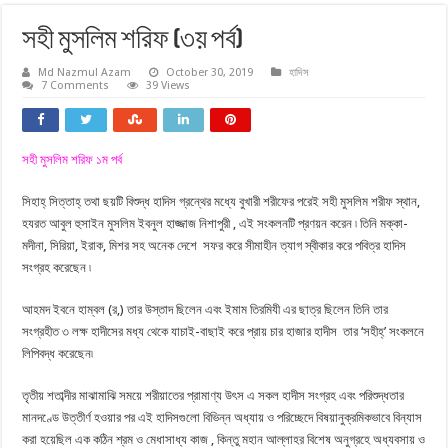
সহী মুসলিম শরিফ (৩য় পর্ব)
Md Nazmul Azam
October 30, 2019
হাদিস
7 Comments
39 Views
সহী মুসলিম শরিফ ১ম পর্ব
সিহাহ্ সিত্তাহ্ তথা ছয়টি বিশুদ্ধ হাদিস গ্রন্থের মধ্যে বুখারী শরীফের পরেই সহী মুসলিম শরীফ স্থান,
হযরত আবুল হুসাইন মুসলিম ইবনুল হাজ্জাজ নিশাপুরী , এই সংকলনটি প্রণয়ন করেন ৷ তিনি মক্কা-
মদীনা, সিরিয়া, ইরাক, মিশর সহ অনেক দেশে সফর করে সীমাহীন ত্যাগ স্বীকার করে পবিত্র হাদিস
সংগ্রহ করেছেন ৷
আহমদ ইবনে হাম্বল (র,) তার উস্তাদ ছিলেন এবং ইমাম তিরমিযী এর ছাত্র ছিলেন তিনি তার
সংগ্রহীত ৩ লক্ষ হাদীসের মধ্য থেকে যাচাই-বাছাই করে প্রায় চার হাজার হাদীস তার ‘সহীহ্’ সংকলনে
লিপিবদ্ধ করেছেন৷
তৃতীয় শতাব্দীর মাঝামাঝি সময়ে শরীয়াতের প্রামাণ্য উৎস এ সকল হাদীস সংগ্রহ এবং পরিশুদ্ধতার
মানদণ্ডে উত্তীর্ণ হওয়ার পর এই হাদিসগুলো বিভিন্ন অধ্যায় ও পরিচ্ছেদে বিষয়ানুক্রমিকভাবে বিন্যাস
করা হয়েছিল এক কঠিন শ্রম ও মেধাসাধ্য কাজ , কিন্তু মহান আল্লাহর বিশেষ অনুগ্রহে অধ্যবসায় ও