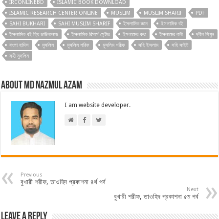
IRCONLINEBD
ISLAMIC BOOK DOWNLOAD
ISLAMIC RESEARCH CENTER ONLINE
MUSLIM
MUSLIM SHARIF
PDF
SAHI BUKHARI
SAHI MUSLIM SHARIF
ইসলামিক জ্ঞান
ইসলামিক বই
ইসলামিক বই ফ্রি ডাউনলোড
ইসলামিক রিসার্স সেন্টার
ইসলামের কথা
ইসলামের বানী
দ্বীন শিখুন
বাংলা হাদিস
মুসলিম
মুসলিম শরিফ
মুসলিম শরীফ
সহি ইসলাম
সহি সাইট
সহী মুসলিম
About Md Nazmul Azam
I am website developer.
Previous
বুখারী শরীফ, তাওহিদ প্রকাশনা ৪র্থ পর্ব
Next
বুখারী শরীফ, তাওহিদ প্রকাশনা ৫ম পর্ব
Leave a Reply