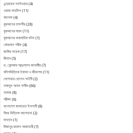
এন্ড্রয়েড সফটওয়ার
(4)
ওয়াজ মাহফিল
(11)
কালেমা
(4)
কুরআনের তাফসীর
(28)
কুরআনের দারস
(11)
কুরআনের ধারাবাহিক ঘটনা
(1)
কোরআন শরীফ
(4)
জাকির নায়েক
(17)
জিহাদ
(5)
ড. খোন্দকার আব্দুল্লাহ জাহাঙ্গীর
(7)
দলিলভিত্তিক ইবাদত ও জীবনপথ
(11)
দেলোয়ার হোসেন সাইদী
(2)
নাজমুল আযম শামীম
(66)
নামাজ
(8)
পরীক্ষা
(6)
বাংলাদেশ জামায়েত ইসলামী
(8)
বিষয় ভিত্তিক আলোচনা
(2)
মাযহাব
(1)
মিজানুর রহমান আজাহারী
(7)