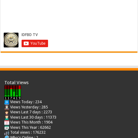
Total Views
Views Today : 234
Views Yesterday : 285
Views Last 7 days : 2273
Views Last 30 days : 11373
Views This Month : 1904
Views This Year : 62662
Total views : 176232
Who's Online : 2