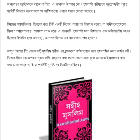
অসাধারণ প্রতিভাকে কাজে লাগিয়ে এ সংকলন উপহার দেন ৷ ইসলামী শরীয়তের প্রয়োজনীয় প্রায়
প্রতিটি বিষয়ের উল্লেখযোগ্য হাদিসগুলো এখানে স্থান দেওয়া হয়েছে।
বিষয়ের প্রাসঙ্গিকতা বিবেচনা করে তিনি একটি বিশেষ ধারায় তা বিন্যাস করেন, যা হাদীসবেত্তাদের
বিচক্ষণ পর্যালোচনায় প্রসংশা লাভ করে ৷ এ গ্রন্থটি ইসলামী জ্ঞান বিজ্ঞানের এক অবিস্বরণীয় উৎসব
হিসেবে বিবেচিত হয়ে আসছে , অনাগত দিনেও এর প্রয়োজন শেষ হবেনা ৷
আসুন আমরা নিচ থেকে সহী মুসলিম শরীফ এর খন্ডগুলো ডাউনলোড করে ইসলামিক জ্ঞান অর্জন করি।
নিজের জীবন কে অপরাধ মুক্ত রাখি, রাসুলের কথা গুলো জেনে এবং বুঝে অন্যকে ইসলামের পথে
হেদায়তের জন্য ডাকি যা প্রতিটি মুসলিমের ইমানী দ্বায়িত্ব।