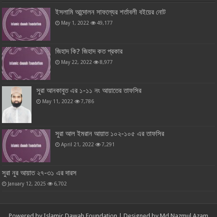
ইসলামি আন্দোলন সাফল্যের শর্তাবলী বইয়ের নোট
May 1, 2022
49,177
জিহাদ কি? জিহাদ কত প্রকার
May 22, 2022
8,977
সুরা আনকাবুত এর ১-১১ নং আয়াতের তাফসির
May 11, 2022
7,786
সুরা আল ইমরান আয়াত ১০২-১০৫ এর তাফসির
April 21, 2022
7,291
সুরা নুর আয়াত ২৭-৩১ এর দারস
January 12, 2025
6,702
Powered by
Islamic Dawah Foundation
| Designed by
Md Nazmul Azam