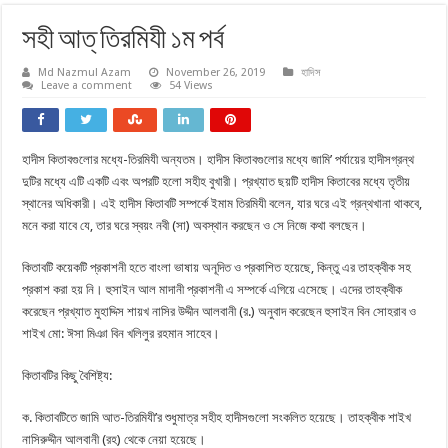
সহী আত্‌ তিরমিযী ১ম পর্ব
Md Nazmul Azam
November 26, 2019
হাদিস
Leave a comment
54 Views
হাদীস কিতাবগুলোর মধ্যে-তিরমিযী অন্যতম। হাদীস কিতাবগুলোর মধ্যে জামি’ পর্যায়ের হাদীসগ্রন্থ
দুটির মধ্যে এটি একটি এবং অপরটি হলো সহীহ বুখারী। প্রখ্যাত ছয়টি হাদীস কিতাবের মধ্যে তৃতীয়
স্থানের অধিকারী। এই হাদীস কিতাবটি সম্পর্কে ইমাম তিরমিযী বলেন, যার ঘরে এই গ্রন্থখানা থাকবে,
মনে করা যাবে যে, তার ঘরে স্বয়ং নবী (সা) অবস্থান করছেন ও সে নিজে কথা বলছেন।
কিতাবটি কয়েকটি প্রকাশনী হতে বাংলা ভাষায় অনূদিত ও প্রকাশিত হয়েছে, কিন্তু এর তাহক্বীক সহ
প্রকাশ করা হয় নি। হুসাইন আল মাদানী প্রকাশনী এ সম্পর্কে এগিয়ে এসেছে। এদের তাহক্বীক
করেছেন প্রখ্যাত মুহাদ্দিস শায়খ নাসির উদ্দীন আলবানী (র.) অনুবাদ করেছেন হুসাইন বিন সোহরাব ও
শাইখ মো: ঈসা মিঞা বিন খলিলুর রহমান সাহেব।
কিতাবটির কিছু বৈশিষ্ট্য:
ক. কিতাবটিতে জামি আত-তিরমিযী’র শুধুমাত্র সহীহ হাদীসগুলো সংকলিত হয়েছে। তাহক্বীক শাইখ
নাসিরুদ্দীন আলবানী (রহ) থেকে নেয়া হয়েছে।