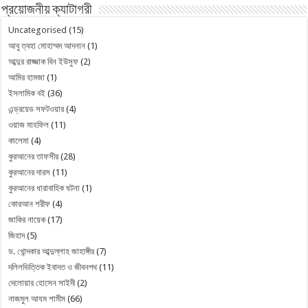
প্রয়োজনীয় ক্যাটাগরী
Uncategorised
(15)
আবু ত্বহা মোহাম্মদ আদনান
(1)
আব্দুর রাজ্জাক বিন ইউসুফ
(2)
আমির হামজা
(1)
ইসলামিক বই
(36)
এন্ড্রয়েড সফটওয়ার
(4)
ওয়াজ মাহফিল
(11)
কালেমা
(4)
কুরআনের তাফসীর
(28)
কুরআনের দারস
(11)
কুরআনের ধারাবাহিক ঘটনা
(1)
কোরআন শরীফ
(4)
জাকির নায়েক
(17)
জিহাদ
(5)
ড. খোন্দকার আব্দুল্লাহ জাহাঙ্গীর
(7)
দলিলভিত্তিক ইবাদত ও জীবনপথ
(11)
দেলোয়ার হোসেন সাইদী
(2)
নাজমুল আযম শামীম
(66)