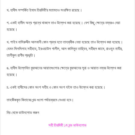
খ. হাদীস সম্পর্কিত ইমাম তিরমিযী’র মতামতও সংরক্ষিত রয়েছে।
গ. একই হাদীস অন্য গ্রন্থে থাকলে তাও উল্লেখ করা হয়েছে। বেশ কিছু ক্ষেত্রে নম্বরও দেয়া
হয়েছে।
খ. শাইখ নাসিরুদ্দীন আলবানী কোন গ্রন্থ হতে তাহক্বীক নেয়া হয়েছে তাও উল্লেখ করা হয়েছে।
যেমন সিলসিলাহ সহীহাহ, ইরওয়াউল গালীল, আল কালিমুত তায়্যিব, সহীহুল জামে, রাওযুন নাযীর,
তালীকুল রাগীব প্রভৃতি।
ঙ. হাদীস উল্লেখিত কুরআনের আয়াতগুলোর ক্ষেত্রে কুরআনের সূরা ও আয়াত নম্বর উল্লেখ করা
হয়েছে।
চ. একই হাদীসের কোন অংশ সহীহ ও কোন অংশ যইফ তাও উল্লেখ করা হয়েছে।
তাহকীককৃত কিতাবের খন্ড গুলো পর্যায়ক্রমে দেওয়া হবে।
নিচ থেকে ডাউনলোড করুন
সহী তিরমিযী ১ম খন্ড ডাউনলোড