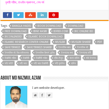
বুখারী শরীফ, তাওহিদ প্রকাশনা, শেষ পর্ব
Tags
BANGLA HADIS
BOOK DOWNLOAD
DOWNLOAD
FREE DOWNLOAD
IBNE KASIR
IDFBD.COM
IRC ONLINE BD
IRCONLINEBD
ISLAMIC BOOK DOWNLOAD
ISLAMIC RESEARCH CENTER ONLINE
MUSLIM
MUSLIM SHARIF
PDF
SAHI TIRMIZI
SAHI TIRMIZI SHARIF
ইসলামিক জ্ঞান
ইসলামিক বই
ইসলামিক বই ফ্রি ডাউনলোড
ইসলামিক রিসার্স সেন্টার
ইসলামের কথা
ইসলামের বানী
তিরমিযি শরীফ
তিরমিযী
তিরমীযী শরিফ
দ্বীন শিখুন
বাংলা হাদিস
সহি ইসলাম
সহি সাইট
সহী আত
সহী আত তিরমিযী
সহী মুসলিম
হাদিস
About Md Nazmul Azam
I am website developer.