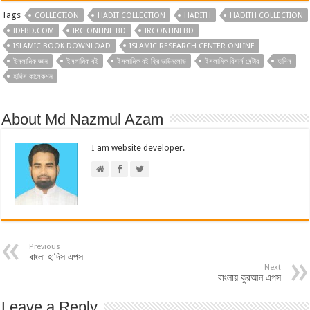
Tags
COLLECTION
HADIT COLLECTION
HADITH
HADITH COLLECTION
IDFBD.COM
IRC ONLINE BD
IRCONLINEBD
ISLAMIC BOOK DOWNLOAD
ISLAMIC RESEARCH CENTER ONLINE
ইসলামিক জ্ঞান
ইসলামিক বই
ইসলামিক বই ফ্রি ডাউনলোড
ইসলামিক রিসার্স সেন্টার
হাদিস
হাদিস কালেকশন
About Md Nazmul Azam
I am website developer.
Previous
বাংলা হাদিস এপস
Next
বাংলায় কুরআন এপস
Leave a Reply