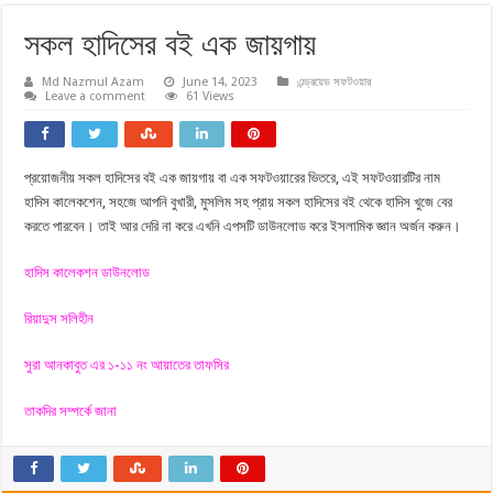
সকল হাদিসের বই এক জায়গায়
Md Nazmul Azam
June 14, 2023
এন্ড্রয়েড সফটওয়ার
Leave a comment
61 Views
প্রয়োজনীয় সকল হাদিসের বই এক জায়গায় বা এক সফটওয়ারের ভিতরে, এই সফটওয়ারটির নাম
হাদিস কালেকশেন, সহজে আপনি বুখারী, মুসলিম সহ প্রায় সকল হাদিসের বই থেকে হাদিস খুজে বের
করতে পারবেন। তাই আর দেরি না করে এখনি এপসটি ডাউনলোড করে ইসলামিক জ্ঞান অর্জন করুন।
হাদিস কালেকশন ডাউনলোড
রিয়াদুস সলিহীন
সুরা আনকাবুত এর ১-১১ নং আয়াতের তাফসির
তাকদির সম্পর্কে জানা