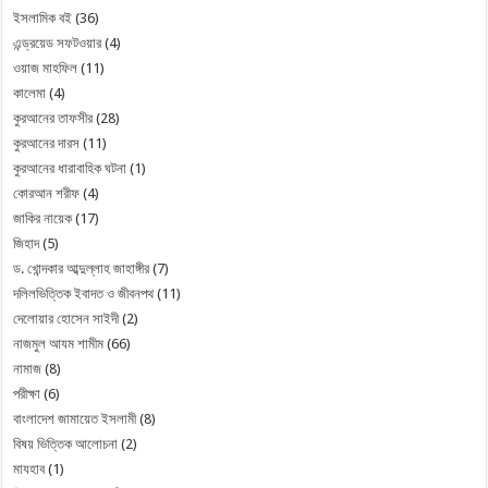
ইসলামিক বই
(36)
এন্ড্রয়েড সফটওয়ার
(4)
ওয়াজ মাহফিল
(11)
কালেমা
(4)
কুরআনের তাফসীর
(28)
কুরআনের দারস
(11)
কুরআনের ধারাবাহিক ঘটনা
(1)
কোরআন শরীফ
(4)
জাকির নায়েক
(17)
জিহাদ
(5)
ড. খোন্দকার আব্দুল্লাহ জাহাঙ্গীর
(7)
দলিলভিত্তিক ইবাদত ও জীবনপথ
(11)
দেলোয়ার হোসেন সাইদী
(2)
নাজমুল আযম শামীম
(66)
নামাজ
(8)
পরীক্ষা
(6)
বাংলাদেশ জামায়েত ইসলামী
(8)
বিষয় ভিত্তিক আলোচনা
(2)
মাযহাব
(1)