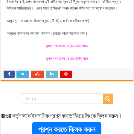
ইসলামিক ফাউন্ডেশন বাংলাদেশ এই হাদীস গ্রন্থের দুইটি খন্ড অনুবাদ করেছেন, বইটিতে অধ্যায়
ভিত্তিক সাজিয়েছেন। একই সাথে হাদীসগুলি অন্য গ্রন্থে বর্ণিত হলে তা উল্লেখ করেছেন।
আসুন মুসনাদ আহমেদ কিতাবের খন্ড দুটি পড়ি এবং নিজের জীবনকে গড়ি।
অন্যকে ইসলামের কথা বলি, ইসলাম প্রচারের কাজে নিয়জিত থাকি।
মুসনাদ আহমেদ ১ম খন্ড ডাউনলোড
মুসনাদ আহমেদ ২য় খন্ড ডাউনলোড
idfbd কর্তৃপক্ষকে ইসলামিক প্রশ্ন করতে নিচের লিংকে ক্লিক করুন।
প্রশ্ন করতে ক্লিক করুন