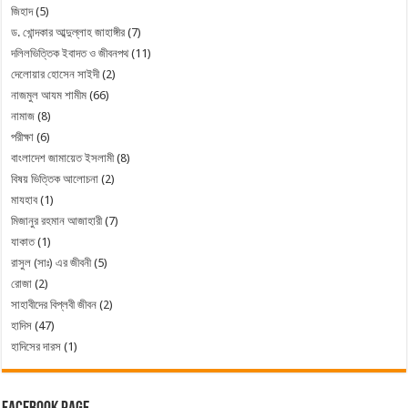
জিহাদ
(5)
ড. খোন্দকার আব্দুল্লাহ জাহাঙ্গীর
(7)
দলিলভিত্তিক ইবাদত ও জীবনপথ
(11)
দেলোয়ার হোসেন সাইদী
(2)
নাজমুল আযম শামীম
(66)
নামাজ
(8)
পরীক্ষা
(6)
বাংলাদেশ জামায়েত ইসলামী
(8)
বিষয় ভিত্তিক আলোচনা
(2)
মাযহাব
(1)
মিজানুর রহমান আজাহারী
(7)
যাকাত
(1)
রাসুল (সাঃ) এর জীবনী
(5)
রোজা
(2)
সাহাবীদের বিপ্লবী জীবন
(2)
হাদিস
(47)
হাদিসের দারস
(1)