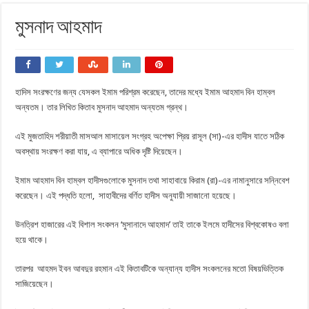
মুসনাদ আহমাদ
হাদিস সংরক্ষণের জন্য যেসকল ইমাম পরিশ্রম করেছেন, তাদের মধ্যে ইমাম আহমাদ বিন হাম্বল
অন্যতম। তার লিখিত কিতাব মুসনাদ আহমাদ অন্যতম গ্রন্থ।
এই মুজতাহিদ শরীয়াতী মাসআল মাসায়েল সংগ্রহ অপেক্ষা প্রিয় রাসূল (সা)-এর হাদীস যাতে সঠিক
অবস্থায় সংরক্ষণ করা যায়, এ ব্যাপারে অধিক দৃষ্টি দিয়েছেন।
ইমাম আহমাদ বিন হাম্বল হাদীসগুলোকে মুসনাদ তথা সাহাবায়ে কিরাম (রা)-এর নামানুসারে সন্নিবেশ
করেছেন। এই পদ্ধতি হলো, সাহাবীদের বর্ণিত হাদীস অনুযায়ী সাজানো হয়েছে।
উনত্রিশ হাজারের এই বিশাল সংকলন ‘মুসানাদে আহমাদ’ তাই তাকে ইলমে হাদীসের বিশ্বকোষও বলা
হয়ে থাকে।
তারপর আহমদ ইবন আবদুর রহমান এই কিতাবটিকে অন্যান্য হাদীস সংকলনের মতো বিষয়ভিত্তিক
সাজিয়েছেন।