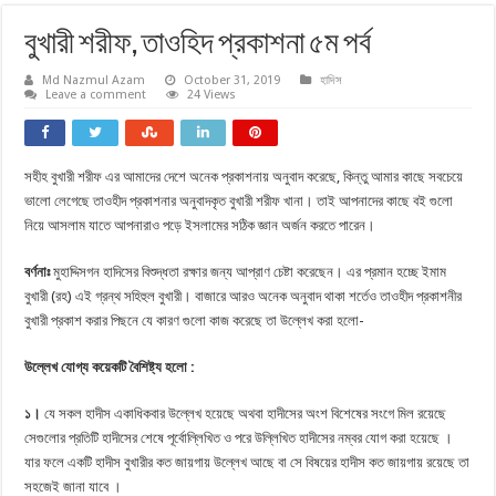
বুখারী শরীফ, তাওহিদ প্রকাশনা ৫ম পর্ব
Md Nazmul Azam
October 31, 2019
হাদিস
Leave a comment
24 Views
সহীহ বুখারী শরীফ এর আমাদের দেশে অনেক প্রকাশনায় অনুবাদ করেছে, কিন্তু আমার কাছে সবচেয়ে
ভালো লেগেছে তাওহীদ প্রকাশনার অনুবাদকৃত বুখারী শরীফ খানা। তাই আপনাদের কাছে বই গুলো
নিয়ে আসলাম যাতে আপনারাও পড়ে ইসলামের সঠিক জ্ঞান অর্জন করতে পারেন।
বর্ণনাঃ
মুহাদ্দিসগন হাদিসের বিশুদ্ধতা রক্ষার জন্য আপ্রাণ চেষ্টা করেছেন। এর প্রমান হচ্ছে ইমাম
বুখারী (রহ) এই গ্রন্থ সহিহুল বুখারী। বাজারে আরও অনেক অনুবাদ থাকা শর্তেও তাওহীদ প্রকাশনীর
বুখারী প্রকাশ করার পিছনে যে কারণ গুলো কাজ করেছে তা উল্লেখ করা হলো-
উল্লেখ যোগ্য কয়েকটি বৈশিষ্ট্য হলো :
১।
যে সকল হাদীস একাধিকবার উল্লেখ হয়েছে অথবা হাদীসের অংশ বিশেষের সংগে মিল রয়েছে
সেগুলোর প্রতিটি হাদীসের শেষে পূর্বোল্লিখিত ও পরে উল্লিখিত হাদীসের নম্বর যোগ করা হয়েছে ।
যার ফলে একটি হাদীস বুখারীর কত জায়গায় উল্লেখ আছে বা সে বিষয়ের হাদীস কত জায়গায় রয়েছে তা
সহজেই জানা যাবে ।