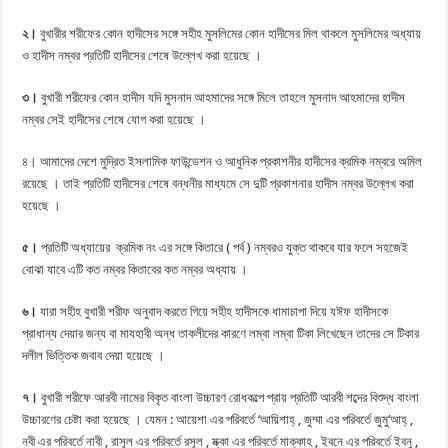
২।
বুখারীর শরীফের কোন হাদীসের সঙ্গে সহীহ মুসলিমের কোন হাদীসের মিল থাকলে মুসলিমের অধ্যায়
ও হাদীস নম্বর প্রতিটি হাদীসের শেষে উল্লেখ করা হয়েছে ।
৩।
বুখারী শরীফের কোন হাদীস যদি মুসনাদ আহমাদের সঙ্গে মিলে তাহলে মুসনাদ আহমাদের হাদীস
নম্বর সেই হাদীসের শেষে যোগ করা হয়েছে ।
৪। আমাদের দেশে মুদ্রিত ইসলামিক ফাউন্ডেশন ও আধুনিক প্রকাশনীর হাদীসের ক্রমিক নম্বরে অমিল
রয়েছে । তাই প্রতিটি হাদীসের শেষে বন্ধনীর মাধ্যমে সে দুটি প্রকাশনার হাদীস নম্বর উল্লেখ করা
হয়েছে ।
৫।
প্রতিটি অধ্যায়ের ক্রমিক নং এর সঙ্গে কিতারে ( পর্ব ) নম্বরও যুক্ত থাকবে যার ফলে সহজেই
বোঝা যাবে এটি কত নম্বর কিতাবের কত নম্বর অধ্যায় ।
৬।
যারা সহীহ বুখারী শরীফ অনুবাদ করতে গিয়ে সহীহ হাদীসকে ধামাচাপা দিয়ে যঈফ হাদীসকে
প্রাধান্য দেয়ার জন্য বা মাযহাবী অন্ধ তাকলীদের কারণে লম্বা লম্বা টিকা লিখেছেন তাদের সে টিকার
দলীল ভিত্তিক জবাব দেয়া হয়েছে ।
৭।
বুখারী শরীফে আরবী নামের বিকৃত বাংলা উচ্চারণ রোধকল্পে প্রায় প্রতিটি আরবী শব্দের বিশুদ্ধ বাংলা
উচ্চারণের চেষ্টা করা হয়েছে । যেমন : আয়েশা এর পরিবর্তে ‘আয়িশাহ্ , জুম্মা এর পরিবর্তে জুমু‘আহ্ ,
নবী এর পরিবর্তে নাবী , রাসূল এর পরিবর্তে রসূল , ম্ক্কা এর পরিবর্তে মাক্কাহ , ইবনে এর পরিবর্তে ইবনু ,