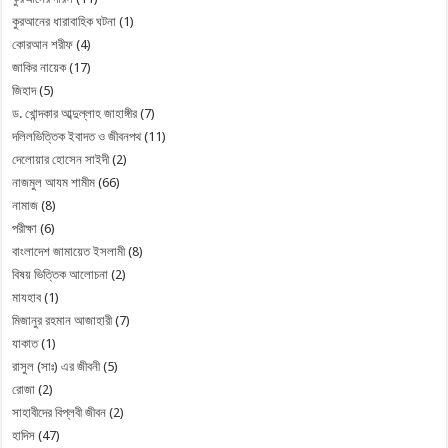
কুরআনের ধারাবাহিক ঘটনা
(1)
কোরআন শরীফ
(4)
জাকির নায়েক
(17)
জিহাদ
(5)
ড. খোন্দকার আব্দুল্লাহ জাহাঙ্গীর
(7)
দলিলভিত্তিক ইবাদত ও জীবনপথ
(11)
দেলোয়ার হোসেন সাইদী
(2)
নাজমুল আযম শামীম
(66)
নামাজ
(8)
পরীক্ষা
(6)
বাংলাদেশ জামায়েত ইসলামী
(8)
বিষয় ভিত্তিক আলোচনা
(2)
মাযহাব
(1)
মিজানুর রহমান আজাহারী
(7)
যাকাত
(1)
রাসুল (সাঃ) এর জীবনী
(5)
রোজা
(2)
সাহাবীদের বিপ্লবী জীবন
(2)
হাদিস
(47)