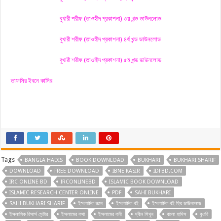
বুখারী শরীফ (তাওহীদ প্রকাশনা) ৩য় খন্ড ডাউনলোড
বুখারী শরীফ (তাওহীদ প্রকাশনা) ৪র্থ খন্ড ডাউনলোড
বুখারী শরীফ (তাওহীদ প্রকাশনা) ৫ম খন্ড ডাউনলোড
তাফসির ইবনে কাসির
Tags
BANGLA HADIS
BOOK DOWNLOAD
BUKHARI
BUKHARI SHARIF
DOWNLOAD
FREE DOWNLOAD
IBNE KASIR
IDFBD.COM
IRC ONLINE BD
IRCONLINEBD
ISLAMIC BOOK DOWNLOAD
ISLAMIC RESEARCH CENTER ONLINE
PDF
SAHI BUKHARI
SAHI BUKHARI SHARIF
ইসলামিক জ্ঞান
ইসলামিক বই
ইসলামিক বই ফ্রি ডাউনলোড
ইসলামিক রিসার্স সেন্টার
ইসলামের কথা
ইসলামের বানী
দ্বীন শিখুন
বাংলা হাদিস
বুখারি