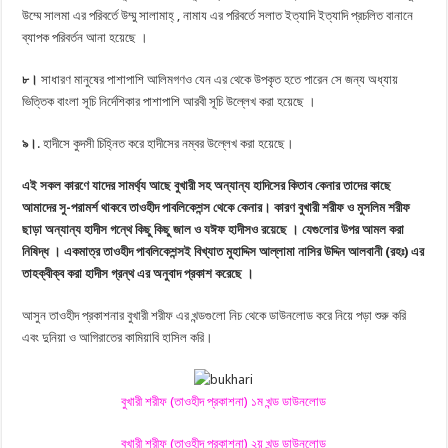
উম্মে সালমা এর পরিবর্তে উম্মু সালামাহ্ , নামায এর পরিবর্তে সলাত ইত্যাদি ইত্যাদি প্রচলিত বানানে
ব্যাপক পরিবর্তন আনা হয়েছে ।
৮।
সাধারণ মানুষের পাশাপাশি আলিমগণও যেন এর থেকে উপকৃত হতে পারেন সে জন্য অধ্যায়
ভিত্তিক বাংলা সূচি নির্দেশিকার পাশাপাশি আরবী সূচি উল্লেখ করা হয়েছে ।
৯।
. হাদীসে কুদসী চিহ্নিত করে হাদীসের নম্বর উল্লেখ করা হয়েছে।
এই সকল কারণে যাদের সামর্থ্য আছে বুখারী সহ অন্যান্য হাদিসের কিতাব কেনার তাদের কাছে
আমাদের সু-পরামর্শ থাকবে তাওহীদ পাবলিকেশন্স থেকে কেনার। কারণ বুখারী শরীফ ও মুসলিম শরীফ
ছাড়া অন্যান্য হাদীস গন্থে কিছু কিছু জাল ও যঈফ হাদীসও রয়েছে । যেগুলোর উপর আমল করা
নিষিদ্ধ । একমাত্র তাওহীদ পাবলিকেশন্সই বিখ্যাত মুহাদ্দিস আল্লামা নাসির উদ্দিন আলবানী (রহঃ) এর
তাহক্বীক্ব করা হাদীস গ্রন্থ এর অনুবাদ প্রকাশ করেছে ।
আসুন তাওহীদ প্রকাশনার বুখারী শরীফ এর খন্ডগুলো নিচ থেকে ডাউনলোড করে নিয়ে পড়া শুরু করি
এবং দুনিয়া ও আগিরাতের কামিয়াবি হাসিল করি।
বুখারী শরীফ (তাওহীদ প্রকাশনা) ১ম খন্ড ডাউনলোড
বুখারী শরীফ (তাওহীদ প্রকাশনা) ২য় খন্ড ডাউনলোড