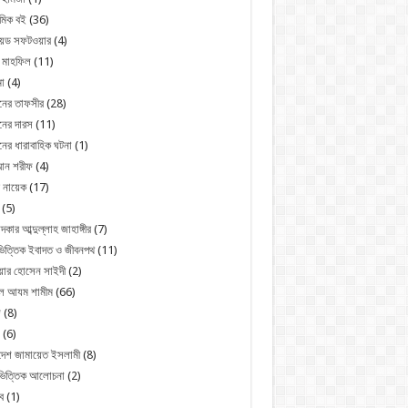
মিক বই
(36)
রয়েড সফটওয়ার
(4)
 মাহফিল
(11)
া
(4)
নের তাফসীর
(28)
ের দারস
(11)
ের ধারাবাহিক ঘটনা
(1)
ন শরীফ
(4)
 নায়েক
(17)
(5)
্দকার আব্দুল্লাহ জাহাঙ্গীর
(7)
িত্তিক ইবাদত ও জীবনপথ
(11)
য়ার হোসেন সাইদী
(2)
ুল আযম শামীম
(66)
জ
(8)
(6)
দেশ জামায়েত ইসলামী
(8)
ভিত্তিক আলোচনা
(2)
ব
(1)