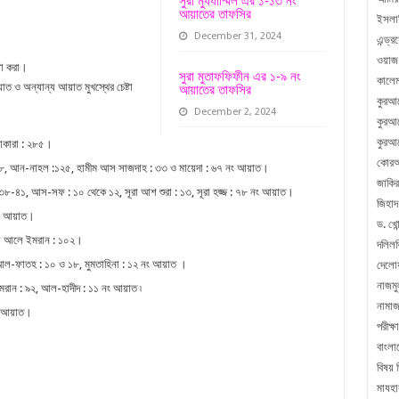
সুরা মুযযাম্মিল এর ১-১৩ নং
আয়াতের তাফসির
ইসলা
December 31, 2024
এন্ড্
ওয়াজ
টা করা।
সুরা মুতাফফিফীন এর ১-৯ নং
কালেম
াত ও অন্যান্য আয়াত মুখস্থের চেষ্টা
আয়াতের তাফসির
কুরআ
December 2, 2024
কুরআন
কুরআন
 বাকারা : ২৮৫।
কোরআ
০৮, আন-নাহল :১২৫, হামীম আস সাজদাহ : ৩৩ ও মায়েদা : ৬৭ নং আয়াত।
জাকির
৩৮-৪১, আস-সফ : ১০ থেকে ১২, সূরা আশ শুরা : ১৩, সূরা হজ্জ : ৭৮ নং আয়াত।
জিহাদ
ং আয়াত।
ড. খোন
ূরা আলে ইমরান : ১০২।
দলিলভ
-ফাতহ : ১০ ও ১৮, মুমতাহিনা : ১২ নং আয়াত ।
দেলো
নাজম
রান : ৯২, আল-হাদীদ : ১১ নং আয়াত ৷
নামা
৩ আয়াত।
পরীক্ষা
বাংলা
বিষয় 
মাযহা