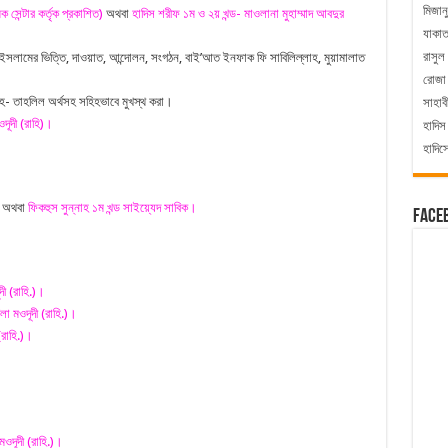
মিজান
ক সেন্টার কর্তৃক প্রকাশিত)
অথবা
হাদিস শরীফ ১ম ও ২য় খন্ড- মাওলানা মুহাম্মাদ আবদুর
যাকা
রাসুল
তি, ইসলামের ভিত্তি, দাওয়াত, আন্দোলন, সংগঠন, বাই’আত ইনফাক ফি সাবিলিল্লাহ, মুয়ামালাত
রোজা
বিহ- তাহলিল অর্থসহ সহিহভাবে মুখস্থ করা।
সাহাব
দূদী (রাহি)।
হাদিস
হাদিস
অথবা
ফিকহুস সুন্নাহ ১ম খন্ড সাইয়্যেদ সাবিক।
Face
ী (রাহি.)।
 মওদূদী (রাহি.)।
(রাহি.)।
ওদূদী (রাহি.)।