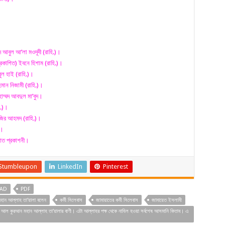
দ আবুল আ’লা মওদূদী (রাহি.)।
্রকাশিত) ইবনে হিশাম (রাহি.)।
বুল হাই (রাহি.)।
মান নিজামী (রাহি.)।
াম্মদ আবদুল মা’বুদ।
ি.)।
জির আহমদ (রাহি.)।
)।
়াত প্রকাশনী।
Stumbleupon
LinkedIn
Pinterest
AD
PDF
মহান আল্লাহ তা'য়ালা বলেন
কর্মী সিলেবাস
জামায়াতের কর্মী সিলেবাস
জামায়েত ইসলামী
আল কুরআন মহান আল্লাহ তা'য়ালার বাণী। এটা আল্লাহর পক্ষ থেকে নাযিল হওয়া সর্বশেষ আসমানি কিতাব। এ