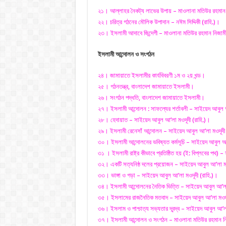
২১। আল্লাহর নৈকট্য লাভের উপায় – মাওলানা মতিউর রহমান 
২২। চরিত্র গঠনের মৌলিক উপাদান – নঈম সিদ্দিকী (রাহি.)।
২৩। ইসলামী আদাবে জিন্দেগী – মাওলানা মতিউর রহমান নিজামী
ইসলামী আন্দোলন ও সংগঠন
২৪। জামায়াতে ইসলামীর কার্যবিবরণী ১ম ও ২য় খন্ড।
২৫। গঠনতন্ত্র, বাংলাদেশ জামায়াতে ইসলামী।
২৬। সংগঠন পদ্ধতি, বাংলাদেশ জামায়াতে ইসলামী।
২৭। ইসলামী আন্দোলন : সাফল্যের শর্তাবলী – সাইয়েদ আবুল আ
২৮। হেদায়াত – সাইয়েদ আবুল আ’লা মওদূদী (রাহি.)।
২৯। ইসলামী রেনেসাঁ আন্দোলন – সাইয়েদ আবুল আ’লা মওদূদী 
৩০। ইসলামী আন্দোলনের ভবিষ্যত কর্মসূচি – সাইয়েদ আবুল আ’
৩১ । ইসলামী রাষ্ট্র কীভাবে প্রতিষ্ঠিত হয় (ই: বিপ্লবের পথ) 
৩২। একটি সত্যনিষ্ঠ দলের প্রয়োজন – সাইয়েদ আবুল আ’লা মও
৩৩। ভাঙ্গা ও গড়া – সাইয়েদ আবুল আ’লা মওদূদী (রাহি.)।
৩৪। ইসলামী আন্দোলনের নৈতিক ভিত্তি – সাইয়েদ আবুল আ’লা 
৩৫। ইসলামের রাজনৈতিক মতবাদ – সাইয়েদ আবুল আ’লা মওদূদ
৩৬। ইসলাম ও পাশ্চাত্য সভ্যতার দ্বন্দ্ব – সাইয়েদ আবুল আ’ল
৩৭। ইসলামী আন্দোলন ও সংগঠন – মাওলানা মতিউর রহমান নি