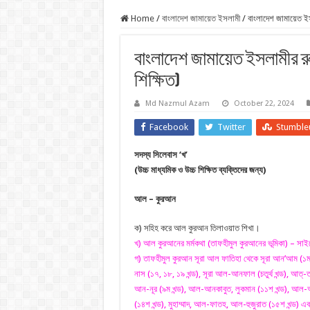
Home
/
বাংলাদেশ জামায়েত ইসলামী
/
বাংলাদেশ জামায়েত ইস
বাংলাদেশ জামায়েত ইসলামীর র
শিক্ষিত)
Md Nazmul Azam
October 22, 2024
Facebook
Twitter
Stumble
সদস্য সিলেবাস ‘খ’
(উচ্চ মাধ্যমিক ও উচ্চ শিক্ষিত ব্যক্তিদের জন্য)
আল – কুরআন
ক) সহিহ করে আল কুরআন তিলাওয়াত শিখা।
খ) আল কুরআনের মর্মকথা (তাফহীমুল কুরআনের ভূমিকা) – সাইয
গ) তাফহীমুল কুরআন সূরা আল ফাতিহা থেকে সূরা আন’আম (১ম, ২য
নাস (১৭, ১৮, ১৯ খন্ড), সূরা আল-আনফাল (চতুর্থ খন্ড), আত্‌-ত
আন-নূর (৯ম খন্ড), আল-আনকাবুত, লুকমান (১১শ খন্ড), আল-
(১৪শ খন্ড), মুহাম্মাদ, আল-ফাতহ, আল-হুজুরাত (১৫শ খন্ড) এ