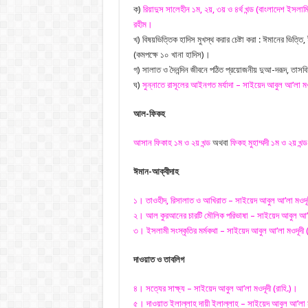
ক)
রিয়াদুস সালেহীন ১ম, ২য়, ৩য় ও ৪র্থ খন্ড (বাংলাদেশ ইসলামি
রহীম।
খ) বিষয়ভিত্তিক হাদিস মুখস্থ করার চেষ্টা করা : ঈমানের ভিত্
(কমপক্ষে ১০ খানা হাদিস)।
গ) সালাত ও দৈনন্দিন জীবনে পঠিত প্রয়োজনীয় দুআ-দরূদ, তাস
ঘ)
সুন্নাতে রাসূলের আইনগত মর্যাদা – সাইয়েদ আবুল আ’লা মও
আল-ফিকহ
আসান ফিকাহ ১ম ও ২য় খন্ড
অথবা
ফিকহ মুহাম্মদী ১ম ও ২য় খন্ড
ঈমান-আক্বীদাহ
১। তাওহীদ, রিসালাত ও আখিরাত – সাইয়েদ আবুল আ’লা মওদূদ
২। আল কুরআনের চারটি মৌলিক পরিভাষা – সাইয়েদ আবুল আ’লা
৩। ইসলামী সংস্কৃতির মর্মকথা – সাইয়েদ আবুল আ’লা মওদূদী 
দাওয়াত ও তাবলিগ
৪। সত্যের সাক্ষ্য – সাইয়েদ আবুল আ’লা মওদূদী (রাহি.)।
৫। দাওয়াত ইলাল্লাহ দায়ী ইলাল্লাহ – সাইয়েদ আবুল আ’লা ম