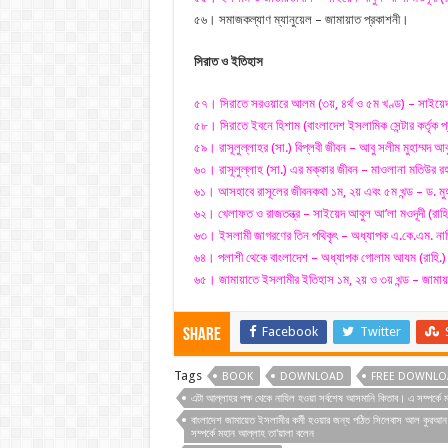
৫৬। সমাজকল্যাণ ম্যানুয়েল – জামায়াত প্রকাশনী।
সিরাত ও ইতিহাস
৫৭। সিরাতে সরওয়ারে আলম (৩য়, ৪র্থ ও ৫ম খণ্ড) – সাইয়ে
৫৮। সিরাতে ইবনে হিশাম (বাংলাদেশ ইসলামিক সেন্টার কর্তৃক প
৫৯। রাসূলুল্লাহর (সা.) বিপ্লবী জীবন – আবু সলীম মুহাম্মদ আ
৬০। রাসূলুল্লাহ (সা.) এর মক্কার জীবন – মাওলানা মতিউর রহ
৬১। আসহাবে রাসূলের জীবনকথা ১ম, ২য় এবং ৫ম খন্ড – ড. মুহ
৬২। খেলাফত ও রাজতন্ত্র – সাইয়েদ আবুল আ’লা মওদূদী (রাহ
৬৩। ইসলামী জাগরণের তিন পথিকৃৎ – অধ্যাপক এ.কে.এম. না
৬৪। পলাশী থেকে বাংলাদেশ – অধ্যাপক গোলাম আযম (রাহি.
৬৫। জামায়াতে ইসলামীর ইতিহাস ১ম, ২য় ও ৩য় খন্ড – জামায
Facebook
Twitter
Share
Tags
BOOK
DOWNLOAD
FREE DOWNLO
এটা আল্লাহর পক্ষ থেকে নাযিল হওয়া সর্বশেষ আসমানি কিতাব। এ সম্পর্কে 
বাংলাদেশ জামায়েত ইসলামীর কর্মী হওয়ার জন্য পঠিত সিলেবাস আল কুরআন 
সম্পর্কে মহান আল্লাহ তা'য়ালা বলেন