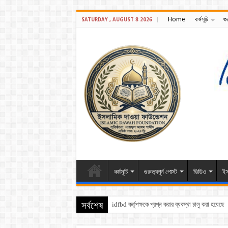
Home
কর্মসূচি
গু
SATURDAY , AUGUST 8 2026
কর্মসূচি
গুরুত্বপূর্ন পোস্ট
ভিডিও
ইস
idfbd কর্তৃপক্ষকে প্রশ্ন করার ব্যবস্থা চালু করা হয়েছে
সর্বশেষ