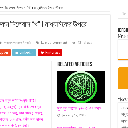
লামীর রুকন সিলেবাস “খ” ( মাধ্যমিকের উপরে শিক্ষিত)
ুকন সিলেবাস “খ” ( মাধ্যমিকের উপরে
idfbd
লিংক
বাংলাদেশ জামায়েত ইসলামী
Leave a comment
131 Views
upon
LinkedIn
Pinterest
Related Articles
প্রয়ো
়েদ আবুল আ’লা মওদূদী (রাহি)।
়, ৩য় খন্ড), সূরা হাশর থেকে সূরা
Unc
সুরা নুর আয়াত ২৭-৩১ এর দারস
াওবা (৫ম খন্ড), আল-হাজ্জ (৮ম খন্ড),
আবু ত
January 12, 2025
আহযাব (১২শ খন্ড), হামীম আস সাজদা
আব্দুর
বং আল হাদিদ (১৬শ খন্ড)।
আমির