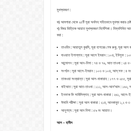
মুখস্থকরণ :
ক) আমপারা থেকে ২৫টি সূরা অর্থসহ সহিহভাবে মুখস্থ করার চেষ্
খ) বিষয় ভিত্তিক আয়াত মুখস্থকরণ নির্দেশিকা। নিম্নলিখিত আয়
করা :
তাওহিদ : আয়াতুল কুরসি, সূরা হাশরের শেষ রুকু, সূরা আল
দাওয়াত ইলাল্লাহ : সূরা আলে ইমরান : ১০৪, ইউসুফ : ১
আন্দোলন : সূরা আন-নিসা : ৭৪ ও ৭৬, আত তাওবা : ২৪ ও 
সংগঠন : সূরা আলে-ইমরান : ১০৩ ও ১০৪, আস্ সফ : ৪ ন
তাকওয়া সংক্রান্ত : সূরা আল-বাকারাহ : ১৭৭ ও ২৫৫, স
বাইআত : সূরা আত-তাওবা : ১১১, আল-আন’আম : ১৬২, আল
ইনফাক ফি সাবিলিল্লাহ : সূরা আল-বাকারা : ২৬১, আলে-ইম
ঈমানি পরীক্ষা : সূরা আল বাকারা : ২১৪, আনকাবুত ১,২ ও 
আনুগত্য : সূরা আন নিসা : ৫৯ নং আয়াত।
আল – হাদীস