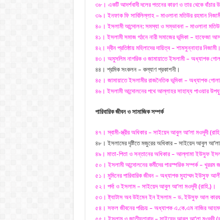
৩৮। একটি আদর্শবাদী দলের পতনের কারণ ও তার থেকে বাঁচার উ
৩৯। ইনফাক ফি সাবিলিল্লাহ – মাওলানা মতিউর রহমান নিজামী
৪০। ইসলামী আন্দোলন: সমস্যা ও সম্ভাবনা – মাওলানা মতিউর
৪১। ইসলামী সমাজ গঠনে নারী সমাজের ভূমিকা – হাফেজা আস
৪২। দ্বীন প্রতিষ্ঠায় মহিলাদের দায়িত্ব – শামসুন্নাহার নিজামী
৪৩। অমুসলিম নাগরিক ও জামায়াতে ইসলামী – অধ্যাপক গোল
৪৪। শ্রমিক সংকলন – কল্যাণ প্রকাশনী।
৪৫। জামায়াতে ইসলামীর রাজনৈতিক ভূমিকা – অধ্যাপক গোল
৪৬। ইসলামী আন্দোলনের পথে আল্লাহর সাহায্য পাওয়ার উপয
পারিবারিক জীবন ও সামাজিক সম্পর্ক
৪৭। স্বামী-স্ত্রীর অধিকার – সাইয়েদ আবুল আ’লা মওদূদী (রাহ
৪৮। ইসলামের দৃষ্টিতে মজুরের অধিকার – সাইয়েদ আবুল আ’লা 
৪৯। মাতা-পিতা ও সন্তানের অধিকার – আল্লামা ইউসুফ ইসলা
৫০। ইসলামী আন্দোলনের কর্মীদের পারস্পরিক সম্পর্ক – খুররম জা
৫১। মুমিনের পারিবারিক জীবন – অধ্যাপক মুহাম্মদ ইউসুফ আলী
৫২। পর্দা ও ইসলাম – সাইয়েদ আবুল আ’লা মওদূদী (রাহি.)।
৫৩। ষ্ট্যাটাস অব উইমেন ইন ইসলাম – ড. ইউসুফ আল কারযা
৫৪। সফল জীবনের পরিচয় – অধ্যাপক এ.কে.এম নাজির আহমদ
৫৫। ইসলাম ও জাতীয়তাবাদ – সাইয়েদ আবুল আ’লা মওদূদী (র