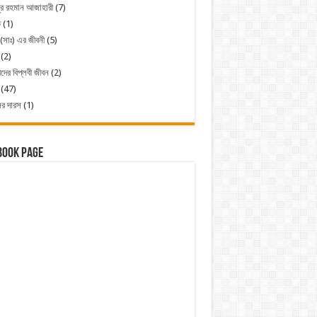
ুর রহমান আজাহারী
(7)
ত
(1)
 (সাঃ) এর জীবনী
(5)
(2)
ীদের বিপ্লবী জীবন
(2)
(47)
ের দারস
(1)
book Page