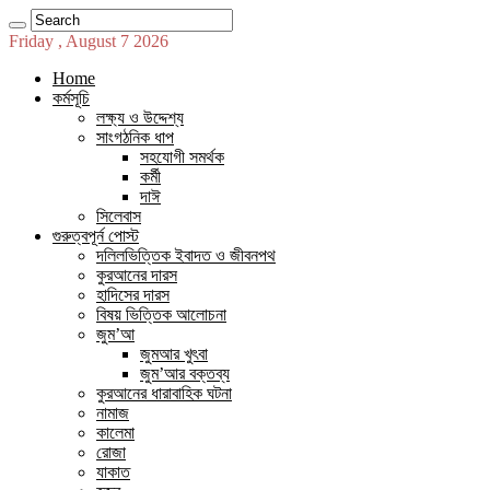
Friday , August 7 2026
Home
কর্মসূচি
লক্ষ্য ও উদ্দেশ্য
সাংগঠনিক ধাপ
সহযোগী সমর্থক
কর্মী
দাঈ
সিলেবাস
গুরুত্বপূর্ন পোস্ট
দলিলভিত্তিক ইবাদত ও জীবনপথ
কুরআনের দারস
হাদিসের দারস
বিষয় ভিত্তিক আলোচনা
জুম’আ
জুমআর খুৎবা
জুম’আর বক্তব্য
কুরআনের ধারাবাহিক ঘটনা
নামাজ
কালেমা
রোজা
যাকাত