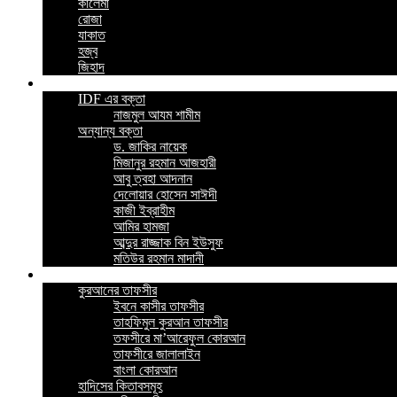
কালেমা
রোজা
যাকাত
হজ্ব
জিহাদ
ভিডিও
IDF এর বক্তা
নাজমুল আযম শামীম
অন্যান্য বক্তা
ড. জাকির নায়েক
মিজানুর রহমান আজহারী
আবু ত্বহা আদনান
দেলোয়ার হোসেন সাঈদী
কাজী ইব্রাহীম
আমির হামজা
আব্দুর রাজ্জাক বিন ইউসুফ
মতিউর রহমান মাদানী
ইসলামিক বই
কুরআনের তাফসীর
ইবনে কাসীর তাফসীর
তাহফিমুল কুরআন তাফসীর
তফসীরে মা’আরেফুল কোরআন
তাফসীরে জালালাইন
বাংলা কোরআন
হাদিসের কিতাবসমূহ