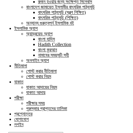
রুকন হওয়ার জন্য সংক্ষিপ্ত সিলেবাস
বাংলাদেশ জামায়েত ইসলামীর বাৎসরিক পাঠ্যসূচি
বাৎসরিক পাঠ্যসূচি (স্বল্প শিক্ষিত)
বাৎসরিক পাঠ্যসূচি (শিক্ষিত)
অন্যান্য গুরুত্বপূর্ন ইসলামিক বই
ইসলামিক অ্যাপ
অ্যান্ড্রয়েড অ্যাপ
বাংলা হাদিস
Hadith Collection
বাংলা কুরআন
নামাযের সময়সূচী সহী
অনলাইন অ্যাপ
নীতিমালা
পোস্ট করার নীতিমালা
পোস্ট করার নিয়ম
যাকাত
যাকাত আদায়ের নিয়ম
যাকাত আদায়
পরীক্ষা
পরীক্ষার সময়
পুরুস্কার প্রাপ্তদের তালিকা
প্রশ্নোত্তর
যোগাযোগ
লগইন