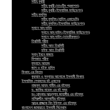
সহীহ বুখারী
সহীহ বুখারী (তাওহীদ প্রকাশনা)
সহীহ বুখারী (ইসলামিক ফাউন্ডেশন)
সহীহ মুসলিম
সহীহ মুসলিম (হাদিস একাডেমি)
সহীহ মুসলিম (ইসলামিক ফাউন্ডেশন)
সুনানে আবু দাউদ
সুনানে আবু দাউদ (ইসলামিক ফাউন্ডেশন)
সুনানে আবু দাউদ (তাহকীককৃত)
তিরমিযী শরীফ
সহীহ আত তিরমিযী
যঈফ আত তিরমিযী
সুনানু ইবনে মাজাহ
মিশকাত শরীফ
মুসনাদে আহমদ
জাল ও যইফ হাদিস
ফিকাহ এর কিতাব
কুরআন ও সুন্নাহর আলোকে ইসলামী ফিকাহ
ইসলামিক লেখকদের বই একত্রে
নাজমুল আযম শামীম এর বইসমূহ
ড. জাকির নায়েক এর বই সমূহ
ডঃ খোন্দকার আব্দুল্লাহ জাহাঙ্গীর এর বইসমুহ
নাসিরুদ্দীন আলবানীর বইসমূহ
আব্দুর রাজ্জাক বিন ইউসুফ এর বইসমূহ
বাংলাদেশ জামায়াতে ইসলামী সিলেবাস