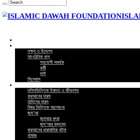
ISLA
Home
কর্মসূচি
লক্ষ্য ও উদ্দেশ্য
সাংগঠনিক ধাপ
সহযোগী সমর্থক
কর্মী
দাঈ
সিলেবাস
গুরুত্বপূর্ন পোস্ট
দলিলভিত্তিক ইবাদত ও জীবনপথ
কুরআনের দারস
হাদিসের দারস
বিষয় ভিত্তিক আলোচনা
জুম’আ
জুমআর খুৎবা
জুম’আর বক্তব্য
কুরআনের ধারাবাহিক ঘটনা
নামাজ