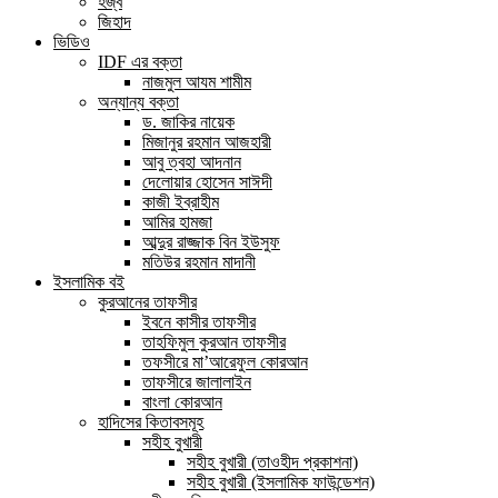
হজ্ব
জিহাদ
ভিডিও
IDF এর বক্তা
নাজমুল আযম শামীম
অন্যান্য বক্তা
ড. জাকির নায়েক
মিজানুর রহমান আজহারী
আবু ত্বহা আদনান
দেলোয়ার হোসেন সাঈদী
কাজী ইব্রাহীম
আমির হামজা
আব্দুর রাজ্জাক বিন ইউসুফ
মতিউর রহমান মাদানী
ইসলামিক বই
কুরআনের তাফসীর
ইবনে কাসীর তাফসীর
তাহফিমুল কুরআন তাফসীর
তফসীরে মা’আরেফুল কোরআন
তাফসীরে জালালাইন
বাংলা কোরআন
হাদিসের কিতাবসমূহ
সহীহ বুখারী
সহীহ বুখারী (তাওহীদ প্রকাশনা)
সহীহ বুখারী (ইসলামিক ফাউন্ডেশন)