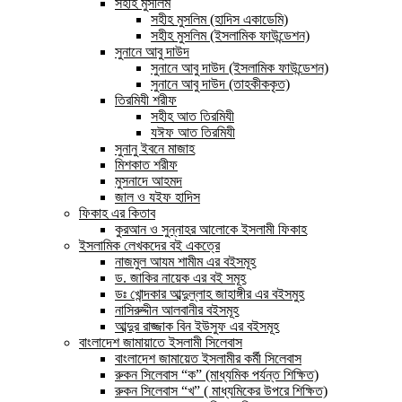
সহীহ মুসলিম
সহীহ মুসলিম (হাদিস একাডেমি)
সহীহ মুসলিম (ইসলামিক ফাউন্ডেশন)
সুনানে আবু দাউদ
সুনানে আবু দাউদ (ইসলামিক ফাউন্ডেশন)
সুনানে আবু দাউদ (তাহকীককৃত)
তিরমিযী শরীফ
সহীহ আত তিরমিযী
যঈফ আত তিরমিযী
সুনানু ইবনে মাজাহ
মিশকাত শরীফ
মুসনাদে আহমদ
জাল ও যইফ হাদিস
ফিকাহ এর কিতাব
কুরআন ও সুন্নাহর আলোকে ইসলামী ফিকাহ
ইসলামিক লেখকদের বই একত্রে
নাজমুল আযম শামীম এর বইসমূহ
ড. জাকির নায়েক এর বই সমূহ
ডঃ খোন্দকার আব্দুল্লাহ জাহাঙ্গীর এর বইসমুহ
নাসিরুদ্দীন আলবানীর বইসমূহ
আব্দুর রাজ্জাক বিন ইউসুফ এর বইসমূহ
বাংলাদেশ জামায়াতে ইসলামী সিলেবাস
বাংলাদেশ জামায়েত ইসলামীর কর্মী সিলেবাস
রুকন সিলেবাস “ক” (মাধ্যমিক পর্যন্ত শিক্ষিত)
রুকন সিলেবাস “খ” ( মাধ্যমিকের উপরে শিক্ষিত)