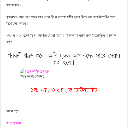
করা হয়েছে।
কুরআনের কোন কোন শব্দ বাংলায় লেখা কিংবা উচ্চারণ সঠিক হয়না বিধায় তার আরাবী শব্দটিও পাশে
লিখে দেয়া হয়েছে।
১ম, ২য় ও ৩য় খন্ডের লিংক একসাথে দেওয়া হলো । ডাউনলোড করার জন্য নিচের লিংক এ ক্লিক
করুন
পরবর্তী খণ্ড গুলো অতি দ্রুত আপনাদের সাথে সেয়ার
করা হবে।
ইবনে কাসীর তাফসির
১ম, ২য়, ও ৩য় খন্ড ডাউনলোড
আরো পড়ুন
বাংলা কুরআন