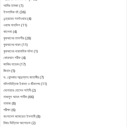
আমির হামজা
(1)
ইসলামিক বই
(36)
এন্ড্রয়েড সফটওয়ার
(4)
ওয়াজ মাহফিল
(11)
কালেমা
(4)
কুরআনের তাফসীর
(28)
কুরআনের দারস
(11)
কুরআনের ধারাবাহিক ঘটনা
(1)
কোরআন শরীফ
(4)
জাকির নায়েক
(17)
জিহাদ
(5)
ড. খোন্দকার আব্দুল্লাহ জাহাঙ্গীর
(7)
দলিলভিত্তিক ইবাদত ও জীবনপথ
(11)
দেলোয়ার হোসেন সাইদী
(2)
নাজমুল আযম শামীম
(66)
নামাজ
(8)
পরীক্ষা
(6)
বাংলাদেশ জামায়েত ইসলামী
(8)
বিষয় ভিত্তিক আলোচনা
(2)