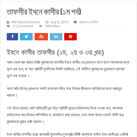
তাফসীর ইবনে কাসীর (১ম পর্ব)
Md Nazmul Azam
July 6, 2019
কুরআনের তাফসীর
3 Comments
148 Views
ইবনে কাসীর তাফসীর (১ম, ২য় ও ৩য় খন্ড)
আজ থেকে শুরু করতে যাচ্ছি কুরআনের তাফসীর ইবনে কাসীর এর খন্ডগুলো ধাপে ধাপে আপনাদের জন্য
তুলে ধরা হবে, যা পড়া প্রতিটি মুসলিমের ঈমানি দ্বায়িত্ব, এই বইটিতে কুরআনের সুন্দরভাবে ব্যাখ্যা
তুলে ধরা হয়েছে।
আশা করি বইয়ের খন্ডগুলো সবাই মনোযোগ দিয়ে পড়ে নিজের জীবনকে আগিরাতের জন্য প্রস্তুত
করবেন।
এই বইতে রয়েছে মোট আটারোটি খন্ড নিচে প্রতিটি খন্ডের ডাউনলোড লিংক দেওয়া হবে, আপনারা
ডাউনলোড করে নিজের কম্পিউটার বা মোবাইলে জমা রাখবেন, যখন সময় পাবেন তখনই বইটি পড়ে
কুরআনকে বুঝার চেষ্ঠা করবেন।
ইবন কাসীর তাফসীর হচ্ছে কালজয়ী মুফাসসির যুগশ্রেষ্ঠ মনীষী আল্লামা হাফিয ইবন কাসীরের একনিষ্ঠ