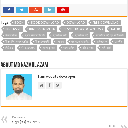
Tags
BOOK
BOOK DOWNLOAD
DOWNLOAD
FREE DOWNLOAD
IBNE KASIR
IBNE KASIR TAFSIR
ISLAMIC BOOK DOWNLOAD
TAFSIR
ইবনে কাসির
ইবনে কাসির তাফসীর
ইসলামিক জ্ঞান
ইসলামিক বই
ইসলামিক বই ফ্রি ডাউনলোড
ইসলামিক রিসার্স সেন্টার
ইসলামের বানী
কুরআন
কুরআনের তাফসীর
ডাউনলোড
তাফসীর
পিডিএফ
বই ডাউনলোড
বাংলা কুরআন
বাংলা হাদিস
সহি ইসলাম
সহি সাইট
About Md Nazmul Azam
I am website developer.
Previous
রাসুল (সাঃ) এর সালাত
Next