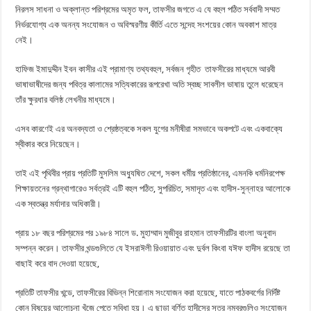
নিরলস সাধনা ও অক্লান্ত পরিশ্রমের অমৃত ফল, তাফসীর জগতে এ যে বহুল পঠিত সর্ববাদী সম্মত
নির্ভরযোগ্য এক অনন্য সংযোজন ও অবিস্মরণীয় কীর্তি এতে সন্দেহ সংশয়ের কোন অবকাশ মাত্র
নেই।
হাফিজ ইমাদুদ্দীন ইবন কাসীর এই প্রামাণ্য তথ্যবহুল, সর্বজন গৃহীত তাফসীরের মাধ্যমে আরবী
ভাষাভাষীদের জন্য পবিত্র কালামের সত্যিকারের রূপরেখা অতি স্বচ্ছ সাবলীল ভাষায় তুলে ধরেছেন
তাঁর ক্ষুরধার বলিষ্ঠ লেখনীর মাধ্যমে।
এসব কারণেই এর অনবদ্যতা ও শ্রেষ্ঠত্বকে সকল যুগের মনীষীরা সমভাবে অকপটে এবং একবাক্যে
স্বীকার করে নিয়েছেন।
তাই এই পৃথিবীর প্রায় প্রতিটি মুসলিম অধ্যুষিত দেশে, সকল ধর্মীয় প্রতিষ্ঠানের, এমনকি ধর্মনিরপেক্ষ
শিক্ষায়তনের গ্রন্থাগারেও সর্বত্রই এটি বহুল পঠিত, সুপরিচিত, সমাদৃত এবং হাদীস-সুন্নাহর আলোকে
এক স্বতন্ত্র মর্যাদার অধিকারী।
প্রায় ১৮ বছর পরিশ্রমের পর ১৯৮৪ সালে ড. মুহাম্মাদ মুজীবুর রাহমান তাফসীরটির বাংলা অনুবাদ
সম্পন্ন করেন। তাফসীর খন্ডগুলিতে যে ইসরাঈলী রিওয়ায়াত এবং দুর্বল কিংবা যঈফ হাদীস রয়েছে তা
বাছাই করে বাদ দেওয়া হয়েছে,
প্রতিটি তাফসীর খন্ডে, তাফসীরের বিভিন্ন শিরোনাম সংযোজন করা হয়েছে, যাতে পাঠকবর্গের নির্দিষ্ট
কোন বিষয়ের আলোচনা খুঁজে পেতে সুবিধা হয়। এ ছাড়া বর্ণিত হাদীসের সূত্র নম্বরগুলিও সংযোজন