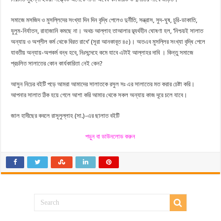
সমাজে মসজিদ ও মুসল্লিদের সংখ্যা দিন দিন বৃদ্ধি পেলেও দুর্নীতি, সন্ত্রাস, সুদ-ঘুষ, চুরি-ডাকাতি,
যুলুম-নির্যাতন, রাহাজানি কমছে না। অথচ আল্লাহ তাআলার দ্ব্যর্থহীন ঘোষণা হল, ‘নিশ্চয়ই সালাত
অন্যায় ও অশ্লীল কর্ম থেকে বিরত রাখে’ (সূরা আনকাবূত ৪৫)। অতএব মুসল্লির সংখ্যা বৃদ্ধি পেলে
যাবতীয় অন্যায়-অপকর্ম বন্ধ হবে, নিঃসন্দেহে কমে যাবে এটাই আল্লাহর দাবি । কিন্তু সমাজে
প্রচলিত সালাতের কোন কার্যকারিতা নেই কেন?
আসুন নিচের বইটি পড়ে আমরা আমাদের সালাতকে রসুল সঃ এর সালাতের মত করার চেষ্টা করি।
আপনার সালাত ঠিক হয়ে গেলে আশা করি আমার থেকে সকল অন্যায় কাজ দূরে চলে যাবে।
জাল হাদীছের কবলে রাসূলুল্লাহ (সা.)-এর ছালাত বইটি
পড়ুন বা ডাউনলোড করুন