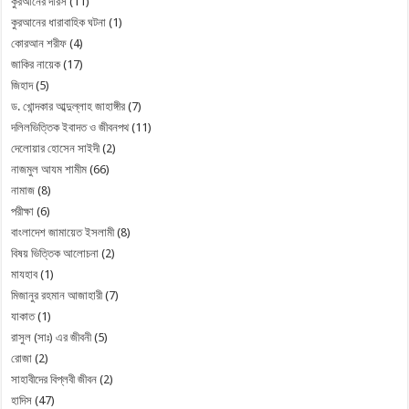
কুরআনের দারস
(11)
কুরআনের ধারাবাহিক ঘটনা
(1)
কোরআন শরীফ
(4)
জাকির নায়েক
(17)
জিহাদ
(5)
ড. খোন্দকার আব্দুল্লাহ জাহাঙ্গীর
(7)
দলিলভিত্তিক ইবাদত ও জীবনপথ
(11)
দেলোয়ার হোসেন সাইদী
(2)
নাজমুল আযম শামীম
(66)
নামাজ
(8)
পরীক্ষা
(6)
বাংলাদেশ জামায়েত ইসলামী
(8)
বিষয় ভিত্তিক আলোচনা
(2)
মাযহাব
(1)
মিজানুর রহমান আজাহারী
(7)
যাকাত
(1)
রাসুল (সাঃ) এর জীবনী
(5)
রোজা
(2)
সাহাবীদের বিপ্লবী জীবন
(2)
হাদিস
(47)