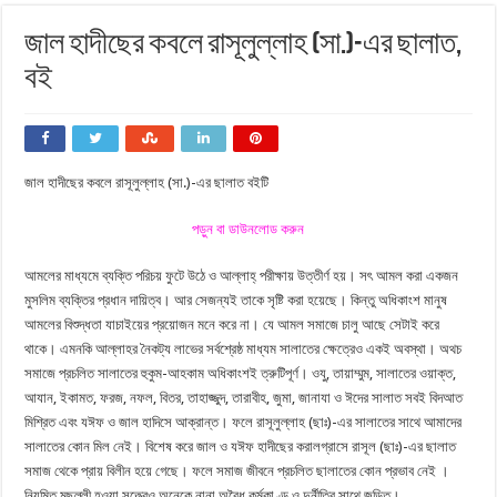
জাল হাদীছের কবলে রাসূলুল্লাহ (সা.)-এর ছালাত,
বই
জাল হাদীছের কবলে রাসূলুল্লাহ (সা.)-এর ছালাত বইটি
পড়ুন বা ডাউনলোড করুন
আমলের মাধ্যমে ব্যক্তি পরিচয় ফুটে উঠে ও আল্লাহ্ পরীক্ষায় উত্তীর্ণ হয়। সৎ আমল করা একজন
মুসলিম ব্যক্তির প্রধান দায়িত্ব। আর সেজন্যই তাকে সৃষ্টি করা হয়েছে। কিন্তু অধিকাংশ মানুষ
আমলের বিশুদ্ধতা যাচাইয়ের প্রয়োজন মনে করে না। যে আমল সমাজে চালু আছে সেটাই করে
থাকে। এমনকি আল্লাহর নৈকট্য লাভের সর্বশ্রেষ্ঠ মাধ্যম সালাতের ক্ষেত্রেও একই অবস্থা। অথচ
সমাজে প্রচলিত সালাতের হুকুম-আহকাম অধিকাংশই ত্রুটিপূর্ণ। ওযু, তায়াম্মুম, সালাতের ওয়াক্ত,
আযান, ইকামত, ফরজ, নফল, বিতর, তাহাজ্জুদ, তারাবীহ, জুমা, জানাযা ও ঈদের সালাত সবই বিদআত
মিশ্রিত এবং যঈফ ও জাল হাদিসে আক্রান্ত। ফলে রাসূলুল্লাহ (ছাঃ)-এর সালাতের সাথে আমাদের
সালাতের কোন মিল নেই। বিশেষ করে জাল ও যঈফ হাদীছের করালগ্রাসে রাসূল (ছাঃ)-এর ছালাত
সমাজ থেকে প্রায় বিলীন হয়ে গেছে। ফলে সমাজ জীবনে প্রচলিত ছালাতের কোন প্রভাব নেই ।
নিয়মিত মুছল্লী হওয়া সত্ত্বেও অনেকে নানা অবৈধ কর্মকাণ্ড ও দুর্নীতির সাথে জড়িত।