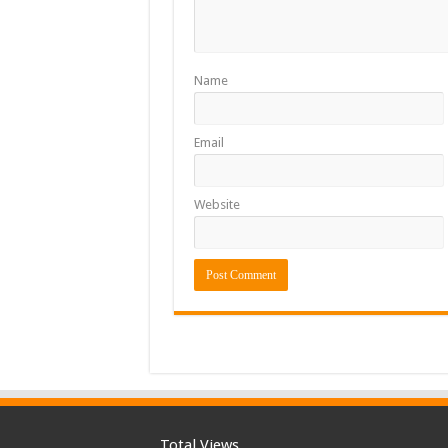
Name
Email
Website
Total Views