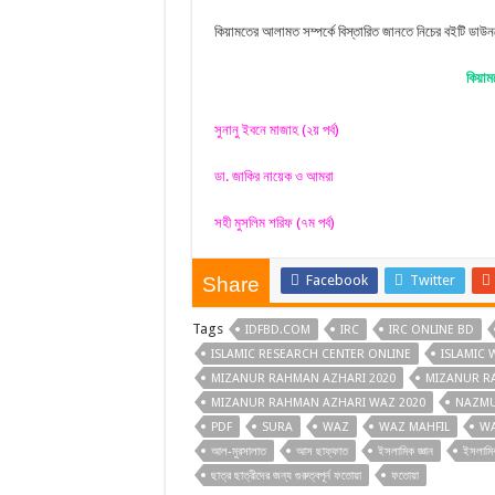
কিয়ামতের আলামত সম্পর্কে বিস্তারিত জানতে নিচের বইটি ডা
কিয়া
সুনানু ইবনে মাজাহ (২য় পর্ব)
ডা. জাকির নায়েক ও আমরা
সহী মুসলিম শরিফ (৭ম পর্ব)
Facebook
Twitter
Share
Tags
IDFBD.COM
IRC
IRC ONLINE BD
ISLAMIC RESEARCH CENTER ONLINE
ISLAMIC 
MIZANUR RAHMAN AZHARI 2020
MIZANUR R
MIZANUR RAHMAN AZHARI WAZ 2020
NAZMU
PDF
SURA
WAZ
WAZ MAHFIL
WA
আল-মুরসালাত
আস ছাফ্‌ফাত
ইসলামিক জ্ঞান
ইসলামি
ছাত্র ছাত্রীদের জন্য গুরুত্বপূর্ন ফতোয়া
ফতোয়া