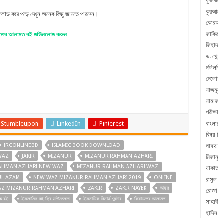
কুরআন
কুরআন
উনলোড করে পড়ে দেখুন অনেক কিছু জানতে পারবেন।
কোরআ
জাকির
মতের আলামত বই ডাউনলোড করুন
জিহাদ
ড. খোন
দলিলভ
দেলো
নাজম
নামা
পরীক্ষা
Stumbleupon
LinkedIn
Pinterest
বাংলা
বিষয় 
IRCONLINEBD
ISLAMIC BOOK DOWNLOAD
মাযহা
WAZ
JAKIR
MIZANUR
MIZANUR RAHMAN AZHARI
মিজান
AHMAN AZHARI NEW WAZ
MIZANUR RAHMAN AZHARI WAZ
যাকা
L AZAM
NEW WAZ MIZANUR RAHMAN AZHARI 2019
ONLINE
রাসুল
Z MIZANUR RAHMAN AZHARI
ZAKIR
ZAKIR NAYEK
আছর
রোজা
ক বই
ইসলামিক বই ফ্রি ডাউনলোড
ইসলামিক রিসার্স সেন্টার
কিয়ামতের আলামত
সাহাব
হাদিস