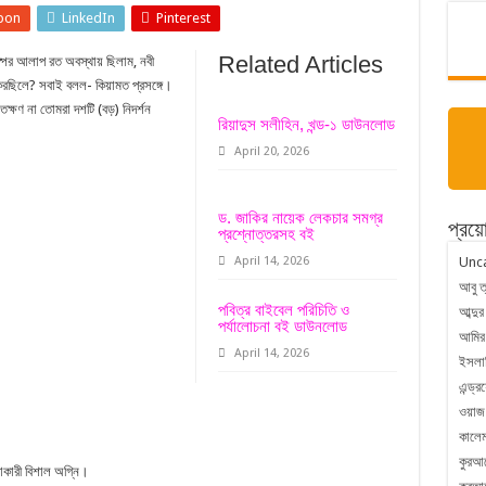
pon
LinkedIn
Pinterest
Related Articles
স্পর আলাপ রত অবস্থায় ছিলাম, নবী
করছিলে? সবাই বলল- কিয়ামত প্রসঙ্গে।
্ষণ না তোমরা দশটি (বড়) নিদর্শন
রিয়াদুস সলীহিন, খন্ড-১ ডাউনলোড
April 20, 2026
ড. জাকির নায়েক লেকচার সমগ্র
প্রয়
প্রশ্নোত্তরসহ বই
April 14, 2026
Unc
আবু ত
পবিত্র বাইবেল পরিচিতি ও
আব্দুর
পর্যালোচনা বই ডাউনলোড
আমির
April 14, 2026
ইসলা
এন্ড্
ওয়াজ
কালেম
কুরআ
নাকারী বিশাল অগ্নি।