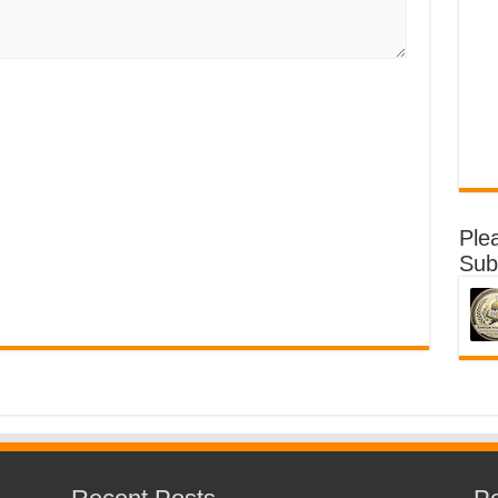
Ple
Sub