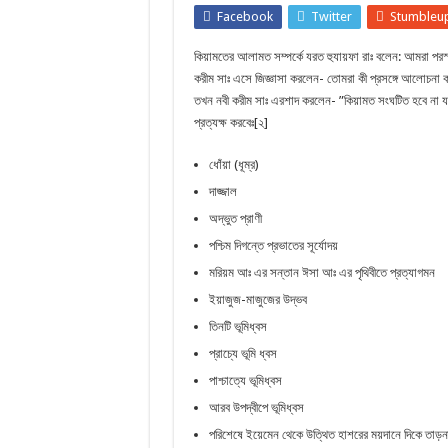
জুলুমকারীকে বাধা দেওয়া উচিত।
Facebook
Twitter
Stumbleu
স্বলাতের সময় সম্পর্কে সঠিক ধারনা
কিয়ামতের আলামত সম্পর্কে যরত হুযায়ফা রাঃ বলেন: আমরা পর
রিয়াদুস সলীহিন, খন্ড-১ ডাউনলোড
করীম সাঃ এসে জিজ্ঞাসা করলেন- তোমরা কী প্রসঙ্গে আলোচনা 
তখন নবী করীম সাঃ এরশাদ করলেন- ”কিয়ামত সংঘটিত হবে না যতক
ড. জাকির নায়েক লেকচার সমগ্র প্রশ্নোত্তরসহ বই
প্রত্যক্ষ করবেঃ[২]
ধোঁয়া (ধূম্র)
দাজ্জাল
অদ্ভুত প্রাণী
পশ্চিম দিগন্তে প্রভাতের সূর্যোদয়
মরিয়ম আঃ এর সন্তান ঈসা আঃ এর পৃথিবীতে প্রত্যাগমন
ইয়াজুজ-মাজুজের উদ্ভব
তিনটি ভূমিধ্বস
প্রাচ্যে ভূমি ধ্বস
পাশ্চাত্যে ভূমিধ্বস
আরব উপদ্বীপে ভূমিধ্বস
পরিশেষে ইয়েমেন থেকে উত্থিত হাশরের ময়দানে দিকে তাড়