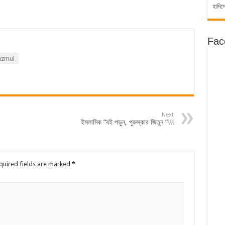
হাদিস
Fac
zmul
Next
ইসলামিক “বই পড়ুন, পুরুস্কার জিতুন “!!!
quired fields are marked
*