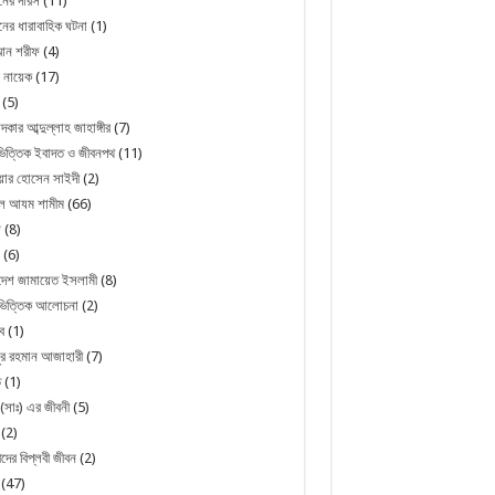
ের দারস
(11)
ের ধারাবাহিক ঘটনা
(1)
ন শরীফ
(4)
 নায়েক
(17)
(5)
্দকার আব্দুল্লাহ জাহাঙ্গীর
(7)
িত্তিক ইবাদত ও জীবনপথ
(11)
য়ার হোসেন সাইদী
(2)
ুল আযম শামীম
(66)
জ
(8)
(6)
দেশ জামায়েত ইসলামী
(8)
ভিত্তিক আলোচনা
(2)
ব
(1)
ুর রহমান আজাহারী
(7)
ত
(1)
 (সাঃ) এর জীবনী
(5)
(2)
ীদের বিপ্লবী জীবন
(2)
(47)