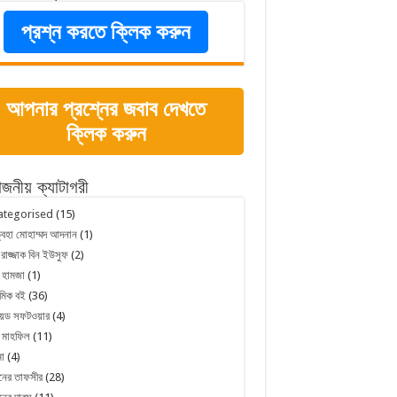
প্রশ্ন করতে ক্লিক করুন
আপনার প্রশ্নের জবাব দেখতে
ক্লিক করুন
োজনীয় ক্যাটাগরী
ategorised
(15)
্বহা মোহাম্মদ আদনান
(1)
 রাজ্জাক বিন ইউসুফ
(2)
 হামজা
(1)
মিক বই
(36)
রয়েড সফটওয়ার
(4)
 মাহফিল
(11)
া
(4)
নের তাফসীর
(28)