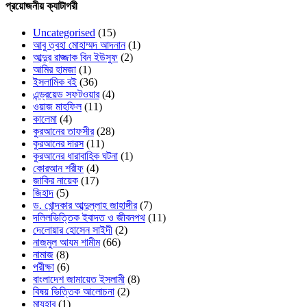
প্রয়োজনীয় ক্যাটাগরী
Uncategorised
(15)
আবু ত্বহা মোহাম্মদ আদনান
(1)
আব্দুর রাজ্জাক বিন ইউসুফ
(2)
আমির হামজা
(1)
ইসলামিক বই
(36)
এন্ড্রয়েড সফটওয়ার
(4)
ওয়াজ মাহফিল
(11)
কালেমা
(4)
কুরআনের তাফসীর
(28)
কুরআনের দারস
(11)
কুরআনের ধারাবাহিক ঘটনা
(1)
কোরআন শরীফ
(4)
জাকির নায়েক
(17)
জিহাদ
(5)
ড. খোন্দকার আব্দুল্লাহ জাহাঙ্গীর
(7)
দলিলভিত্তিক ইবাদত ও জীবনপথ
(11)
দেলোয়ার হোসেন সাইদী
(2)
নাজমুল আযম শামীম
(66)
নামাজ
(8)
পরীক্ষা
(6)
বাংলাদেশ জামায়েত ইসলামী
(8)
বিষয় ভিত্তিক আলোচনা
(2)
মাযহাব
(1)