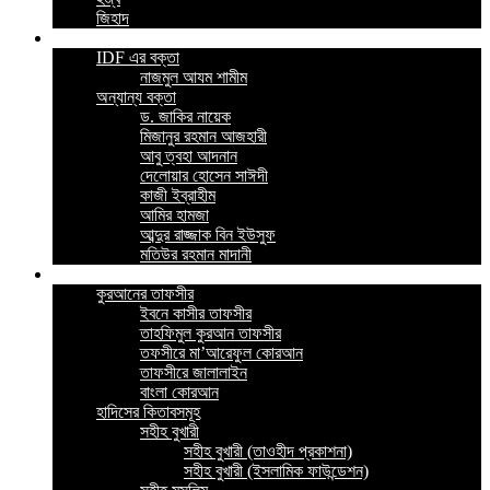
জিহাদ
ভিডিও
IDF এর বক্তা
নাজমুল আযম শামীম
অন্যান্য বক্তা
ড. জাকির নায়েক
মিজানুর রহমান আজহারী
আবু ত্বহা আদনান
দেলোয়ার হোসেন সাঈদী
কাজী ইব্রাহীম
আমির হামজা
আব্দুর রাজ্জাক বিন ইউসুফ
মতিউর রহমান মাদানী
ইসলামিক বই
কুরআনের তাফসীর
ইবনে কাসীর তাফসীর
তাহফিমুল কুরআন তাফসীর
তফসীরে মা’আরেফুল কোরআন
তাফসীরে জালালাইন
বাংলা কোরআন
হাদিসের কিতাবসমূহ
সহীহ বুখারী
সহীহ বুখারী (তাওহীদ প্রকাশনা)
সহীহ বুখারী (ইসলামিক ফাউন্ডেশন)