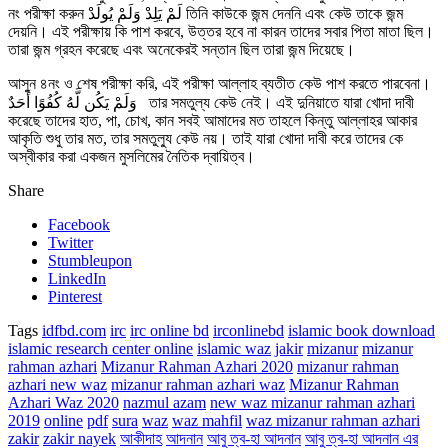
নং পরীক্ষা করুন لَمْ يَلِدْ وَلَمْ يُولَدْ তিনি কাউকে জন্ম দেননি এবং কেউ তাকে জন্ম
দেয়নি। এই পরীক্ষায় কি পাশ করবে, উত্তর হবে না কারন তাদের সবার পিতা মাতা ছিল।
তারা জন্ম গ্রহন করেছে এবং অনেকেরই সন্তান ছিল তারা জন্ম দিয়েছে।
আসুন ৪নং ও শেষ পরীক্ষা করি, এই পরীক্ষা আল্লাহ ব্যতীত কেউ পাশ করতে পারবেনা।
وَلَمْ يَكُن لَّهُ كُفُوًا أَحَدٌ তার সমতুল্য কেউ নেই। এই দুনিয়াতে যারা খোদা দাবী
করেছে তাদের হাত, পা, চোখ, কান সবই আমাদের মত তাহলে কিন্তু আল্লাহর আকার
আকৃতি শুধু তার মত, তার সমতুল্যু কেউ নয়। তাই যারা খোদা দাবী করে তাদের কে
অস্বীকার করা একজন মুসলিমের নৈতিক দ্বায়িত্ব।
Share
Facebook
Twitter
Stumbleupon
LinkedIn
Pinterest
Tags
idfbd.com
irc
irc online bd
irconlinebd
islamic book download
islamic research center online
islamic waz
jakir
mizanur
mizanur
rahman azhari
Mizanur Rahman Azhari 2020
mizanur rahman
azhari new waz
mizanur rahman azhari waz
Mizanur Rahman
Azhari Waz 2020
nazmul azam
new waz mizanur rahman azhari
2019
online
pdf
sura
waz
waz mahfil
waz mizanur rahman azhari
zakir
zakir nayek
আকীদাহ
আদনান
আবু ত্ব-হা আদনান
আবু ত্ব-হা আদনান এর