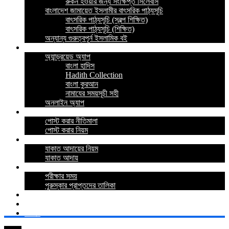
রুকন হওয়ার জন্য সংক্ষিপ্ত সিলেবাস
বাংলাদেশ জামায়েত ইসলামীর বাৎসরিক পাঠ্যসূচি
বাৎসরিক পাঠ্যসূচি (স্বল্প শিক্ষিত)
বাৎসরিক পাঠ্যসূচি (শিক্ষিত)
অন্যান্য গুরুত্বপূর্ন ইসলামিক বই
ইসলামিক অ্যাপ
অ্যান্ড্রয়েড অ্যাপ
বাংলা হাদিস
Hadith Collection
বাংলা কুরআন
নামাযের সময়সূচী সহী
অনলাইন অ্যাপ
নীতিমালা
পোস্ট করার নীতিমালা
পোস্ট করার নিয়ম
যাকাত
যাকাত আদায়ের নিয়ম
যাকাত আদায়
পরীক্ষা
পরীক্ষার সময়
পুরুস্কার প্রাপ্তদের তালিকা
প্রশ্নোত্তর
যোগাযোগ
লগইন