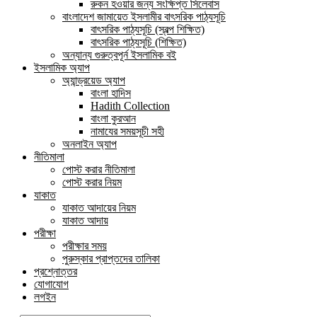
রুকন হওয়ার জন্য সংক্ষিপ্ত সিলেবাস
বাংলাদেশ জামায়েত ইসলামীর বাৎসরিক পাঠ্যসূচি
বাৎসরিক পাঠ্যসূচি (স্বল্প শিক্ষিত)
বাৎসরিক পাঠ্যসূচি (শিক্ষিত)
অন্যান্য গুরুত্বপূর্ন ইসলামিক বই
ইসলামিক অ্যাপ
অ্যান্ড্রয়েড অ্যাপ
বাংলা হাদিস
Hadith Collection
বাংলা কুরআন
নামাযের সময়সূচী সহী
অনলাইন অ্যাপ
নীতিমালা
পোস্ট করার নীতিমালা
পোস্ট করার নিয়ম
যাকাত
যাকাত আদায়ের নিয়ম
যাকাত আদায়
পরীক্ষা
পরীক্ষার সময়
পুরুস্কার প্রাপ্তদের তালিকা
প্রশ্নোত্তর
যোগাযোগ
লগইন