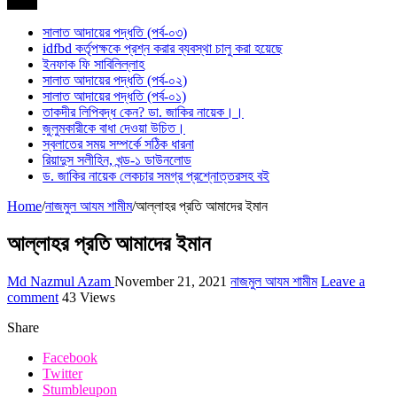
সর্বশেষ
সালাত আদায়ের পদ্ধতি (পর্ব-০৩)
idfbd কর্তৃপক্ষকে প্রশ্ন করার ব্যবস্থা চালু করা হয়েছে
ইনফাক ফি সাবিলিল্লাহ
সালাত আদায়ের পদ্ধতি (পর্ব-০২)
সালাত আদায়ের পদ্ধতি (পর্ব-০১)
তাকদীর লিপিবদ্ধ কেন? ডা. জাকির নায়েক।।
জুলুমকারীকে বাধা দেওয়া উচিত।
স্বলাতের সময় সম্পর্কে সঠিক ধারনা
রিয়াদুস সলীহিন, খন্ড-১ ডাউনলোড
ড. জাকির নায়েক লেকচার সমগ্র প্রশ্নোত্তরসহ বই
Home
/
নাজমুল আযম শামীম
/
আল্লাহর প্রতি আমাদের ইমান
আল্লাহর প্রতি আমাদের ইমান
Md Nazmul Azam
November 21, 2021
নাজমুল আযম শামীম
Leave a
comment
43 Views
Share
Facebook
Twitter
Stumbleupon