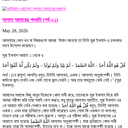
সালাত আদায়ের পদ্ধতি (পর্ব-০১)
May 28, 2026
আল্লাহর কোন গুন বা বিষয়গুলো আমরা ঈমান আনবো তা তিনি সুরা ইখলাস এ চমৎকার
ভাবে উল্লেখ করেছেন।
সুরা ইখলাস আয়াত ১ থেকে ৪
قُلْ هُوَ اللَّهُ أَحَدٌ – اللَّهُ الصَّمَدُ – لَمْ يَلِدْ وَلَمْ يُولَدْ – وَلَمْ يَكُن لَّهُ كُفُوًا أَحَدٌ
অর্থ : (হে রাসুল! আপনি) বলুন, তিনিই আল্লাহ, একক। আল্লাহ অমুখাপেক্ষী। তিনি
কাউকে জন্ম দেননি এবং কেউ তাকে জন্ম দেয়নি। আর তার সমতুল্য কেউ নেই।’ (সুরা
ইখলাস)
আমাদের সমাজে কিছু মানুষ নিজেকে খোদা দাবী করে, তাদেরকে সুরা ইখলাস দিয়ে যদি
আমরা পরীক্ষা করি তারা সবাই ফেল করবে, শুধু মাত্র আল্লাহ ব্যাতীত, সুরা ইখলাস এর
১ম আয়াত যদি দেখি সেখানে বলা হয়েছে। قُلْ هُوَ اللَّهُ أَحَدٌ বলুন, তিনিই আল্লাহ
একক। এখন যারা দুনিয়াতে খোদা দাবী করেছেন এমন লোক কি একজন না অসংখ্য,
তাহলে তারা ১ম পরীক্ষায় ফেল করলো। আসুন ২য় পরীক্ষা করি। সুরা ইখলাসের ২য়
আয়াতে বলা হয়েছে اللَّهُ الصَّمَدُ আল্লাহ অমুখাপেক্ষী। যারা দুনিয়াতে খোদা দাবী
করেছে তারা কি অমুখাপেক্ষী, উত্তর হবে না। তারা অন্য কারো মুখাপেক্ষী হয়েছে। ৩য়