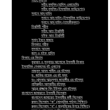
সহীহ মুসলিম
সহীহ মুসলিম (হাদিস একাডেমি)
সহীহ মুসলিম (ইসলামিক ফাউন্ডেশন)
সুনানে আবু দাউদ
সুনানে আবু দাউদ (ইসলামিক ফাউন্ডেশন)
সুনানে আবু দাউদ (তাহকীককৃত)
তিরমিযী শরীফ
সহীহ আত তিরমিযী
যঈফ আত তিরমিযী
সুনানু ইবনে মাজাহ
মিশকাত শরীফ
মুসনাদে আহমদ
জাল ও যইফ হাদিস
ফিকাহ এর কিতাব
কুরআন ও সুন্নাহর আলোকে ইসলামী ফিকাহ
ইসলামিক লেখকদের বই একত্রে
নাজমুল আযম শামীম এর বইসমূহ
ড. জাকির নায়েক এর বই সমূহ
ডঃ খোন্দকার আব্দুল্লাহ জাহাঙ্গীর এর বইসমুহ
নাসিরুদ্দীন আলবানীর বইসমূহ
আব্দুর রাজ্জাক বিন ইউসুফ এর বইসমূহ
বাংলাদেশ জামায়াতে ইসলামী সিলেবাস
বাংলাদেশ জামায়েত ইসলামীর কর্মী সিলেবাস
রুকন সিলেবাস “ক” (মাধ্যমিক পর্যন্ত শিক্ষিত)
রুকন সিলেবাস “খ” ( মাধ্যমিকের উপরে শিক্ষিত)