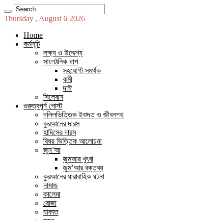
Thursday , August 6 2026
Home
কর্মসূচি
লক্ষ্য ও উদ্দেশ্য
সাংগঠনিক ধাপ
সহযোগী সমর্থক
কর্মী
দাঈ
সিলেবাস
গুরুত্বপূর্ন পোস্ট
দলিলভিত্তিক ইবাদত ও জীবনপথ
কুরআনের দারস
হাদিসের দারস
বিষয় ভিত্তিক আলোচনা
জুম’আ
জুমআর খুৎবা
জুম’আর বক্তব্য
কুরআনের ধারাবাহিক ঘটনা
নামাজ
কালেমা
রোজা
যাকাত