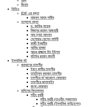
হজ্ব
জিহাদ
ভিডিও
IDF এর বক্তা
নাজমুল আযম শামীম
অন্যান্য বক্তা
ড. জাকির নায়েক
মিজানুর রহমান আজহারী
আবু ত্বহা আদনান
দেলোয়ার হোসেন সাঈদী
কাজী ইব্রাহীম
আমির হামজা
আব্দুর রাজ্জাক বিন ইউসুফ
মতিউর রহমান মাদানী
ইসলামিক বই
কুরআনের তাফসীর
ইবনে কাসীর তাফসীর
তাহফিমুল কুরআন তাফসীর
তফসীরে মা’আরেফুল কোরআন
তাফসীরে জালালাইন
বাংলা কোরআন
হাদিসের কিতাবসমূহ
সহীহ বুখারী
সহীহ বুখারী (তাওহীদ প্রকাশনা)
সহীহ বুখারী (ইসলামিক ফাউন্ডেশন)