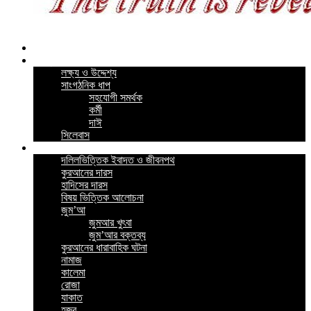
Home
কর্মসূচি
লক্ষ্য ও উদ্দেশ্য
সাংগঠনিক ধাপ
সহযোগী সমর্থক
কর্মী
দাঈ
সিলেবাস
গুরুত্বপূর্ন পোস্ট
দলিলভিত্তিক ইবাদত ও জীবনপথ
কুরআনের দারস
হাদিসের দারস
বিষয় ভিত্তিক আলোচনা
জুম’আ
জুমআর খুৎবা
জুম’আর বক্তব্য
কুরআনের ধারাবাহিক ঘটনা
নামাজ
কালেমা
রোজা
যাকাত
হজ্ব