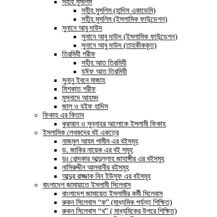
সহীহ মুসলিম
সহীহ মুসলিম (হাদিস একাডেমি)
সহীহ মুসলিম (ইসলামিক ফাউন্ডেশন)
সুনানে আবু দাউদ
সুনানে আবু দাউদ (ইসলামিক ফাউন্ডেশন)
সুনানে আবু দাউদ (তাহকীককৃত)
তিরমিযী শরীফ
সহীহ আত তিরমিযী
যঈফ আত তিরমিযী
সুনানু ইবনে মাজাহ
মিশকাত শরীফ
মুসনাদে আহমদ
জাল ও যইফ হাদিস
ফিকাহ এর কিতাব
কুরআন ও সুন্নাহর আলোকে ইসলামী ফিকাহ
ইসলামিক লেখকদের বই একত্রে
নাজমুল আযম শামীম এর বইসমূহ
ড. জাকির নায়েক এর বই সমূহ
ডঃ খোন্দকার আব্দুল্লাহ জাহাঙ্গীর এর বইসমুহ
নাসিরুদ্দীন আলবানীর বইসমূহ
আব্দুর রাজ্জাক বিন ইউসুফ এর বইসমূহ
বাংলাদেশ জামায়াতে ইসলামী সিলেবাস
বাংলাদেশ জামায়েত ইসলামীর কর্মী সিলেবাস
রুকন সিলেবাস “ক” (মাধ্যমিক পর্যন্ত শিক্ষিত)
রুকন সিলেবাস “খ” ( মাধ্যমিকের উপরে শিক্ষিত)