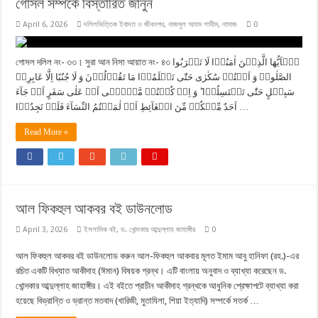
গোসল সম্পর্কে বিস্তারিত জানুন
April 6, 2026
দলিলভিত্তিক ইবাদত ও জীবনপথ
,
নাজমুল আযম শামীম
,
নামাজ
0
গোসল দলিল নং- ৩৩। সুরা আন নিসা আয়াত নং- ৪৩ یٰۤاَیُّهَا الَّذِیۡنَ اٰمَنُوۡا لَا تَقۡرَبُوا
الصَّلٰوۃَ وَ اَنۡتُمۡ سُكٰرٰی حَتّٰی تَعۡلَمُوۡا مَا تَقُوۡلُوۡنَ وَ لَا جُنُبًا اِلَّا عَابِرِیۡ
سَبِیۡلٍ حَتّٰی تَغۡتَسِلُوۡا ؕ وَ اِنۡ كُنۡتُمۡ مَّرۡضٰۤی اَوۡ عَلٰی سَفَرٍ اَوۡ جَآءَ
اَحَدٌ مِّنۡكُمۡ مِّنَ الۡغَآئِطِ اَوۡ لٰمَسۡتُمُ النِّسَآءَ فَلَمۡ تَجِدُوۡا …
Read More »
আল ফিকহুল আকবর বই ডাউনলোড
April 3, 2026
ইসলামিক বই
,
ড. খোন্দকার আব্দুল্লাহ জাহাঙ্গীর
0
আল ফিকহুল আকবর বই ডাউনলোড করুন আল-ফিকহুল আকবার মূলত ইমাম আবু হানিফা (রহ.)-এর
রচিত একটি বিখ্যাত আকীদাহ (ঈমান) বিষয়ক গ্রন্থ। এটি বাংলায় অনুবাদ ও ব্যাখ্যা করেছেন ড.
খোন্দকার আব্দুল্লাহ জাহাঙ্গীর। এই বইতে প্রাচীন আকীদাহ গ্রন্থকে আধুনিক প্রেক্ষাপটে ব্যাখ্যা করা
হয়েছে বিভ্রান্তি ও ভ্রান্ত মতবাদ (খারিজী, মুতাযিলা, শিয়া ইত্যাদি) সম্পর্কে সতর্ক …