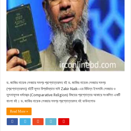
ড. জাকির নায়েক লেকচার সমগ্র প্রশ্নোত্তরসহ বই ড. জাকির নায়েক লেকচার সমগ্র
(প্রশ্নোত্তরসহ) বইটি মূলত বিশ্ববিখ্যাত দাঈ Zakir Naik–এর বিভিন্ন ইসলামি লেকচার ও
তুলনামূলক ধর্মতত্ত্ব (Comparative Religion) বিষয়ের প্রশ্নোত্তর আকারে সংকলিত একটি
বাংলা বই। ড. জাকির নায়েক লেকচার সমগ্র প্রশ্নোত্তরসহ বই ডাউনলোড
Read More »