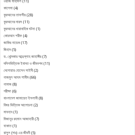
ওয়াজ মাহফিল
(11)
কালেমা
(4)
কুরআনের তাফসীর
(28)
কুরআনের দারস
(11)
কুরআনের ধারাবাহিক ঘটনা
(1)
কোরআন শরীফ
(4)
জাকির নায়েক
(17)
জিহাদ
(5)
ড. খোন্দকার আব্দুল্লাহ জাহাঙ্গীর
(7)
দলিলভিত্তিক ইবাদত ও জীবনপথ
(11)
দেলোয়ার হোসেন সাইদী
(2)
নাজমুল আযম শামীম
(66)
নামাজ
(8)
পরীক্ষা
(6)
বাংলাদেশ জামায়েত ইসলামী
(8)
বিষয় ভিত্তিক আলোচনা
(2)
মাযহাব
(1)
মিজানুর রহমান আজাহারী
(7)
যাকাত
(1)
রাসুল (সাঃ) এর জীবনী
(5)