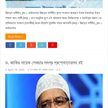
রিয়াদুস সলীহিন, খন্ড-১ ডাউনলোড রিয়াদুস সালীহিন মূলত সংকলন করেছেন ইমাম ইয়াহইয়া ইবনে
শারাফ আন-নববী (রহঃ)। তবে আধুনিক যুগে এই গ্রন্থকে আরও নির্ভরযোগ্য ও যাচাইকৃত করতে এর
হাদিসগুলো গবেষণা (তাহকীক) করেন বিখ্যাত মুহাদ্দিস শায়খ আলবানী (রহঃ)। রিয়াদুস সলীহিন, খন্ড-১
ডাউনলোড
Read More »
ড. জাকির নায়েক লেকচার সমগ্র প্রশ্নোত্তরসহ বই
April 14, 2026
ইসলামিক বই
,
জাকির নায়েক
0