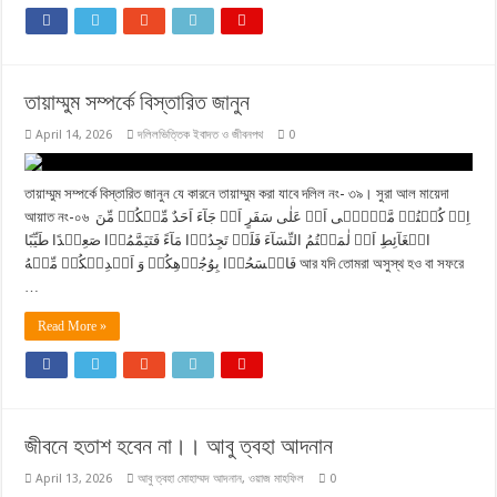
তায়াম্মুম সম্পর্কে বিস্তারিত জানুন
April 14, 2026
দলিলভিত্তিক ইবাদত ও জীবনপথ
0
তায়াম্মুম সম্পর্কে বিস্তারিত জানুন যে কারনে তায়াম্মুম করা যাবে দলিল নং- ৩৯। সুরা আল মায়েদা
আয়াত নং-০৬ اِنۡ کُنۡتُمۡ مَّرۡضٰۤی اَوۡ عَلٰی سَفَرٍ اَوۡ جَآءَ اَحَدٌ مِّنۡکُمۡ مِّنَ
الۡغَآئِطِ اَوۡ لٰمَسۡتُمُ النِّسَآءَ فَلَمۡ تَجِدُوۡا مَآءً فَتَیَمَّمُوۡا صَعِیۡدًا طَیِّبًا
فَامۡسَحُوۡا بِوُجُوۡهِکُمۡ وَ اَیۡدِیۡکُمۡ مِّنۡهُ আর যদি তোমরা অসুস্থ হও বা সফরে
…
Read More »
জীবনে হতাশ হবেন না।। আবু ত্বহা আদনান
April 13, 2026
আবু ত্বহা মোহাম্মদ আদনান
,
ওয়াজ মাহফিল
0