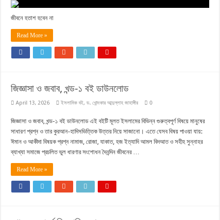
জীবনে হতাশ হবেন না
Read More »
জিজ্ঞাসা ও জবাব, খন্ড-১ বই ডাউনলোড
April 13, 2026
ইসলামিক বই
,
ড. খোন্দকার আব্দুল্লাহ জাহাঙ্গীর
0
জিজ্ঞাসা ও জবাব, খন্ড-১ বই ডাউনলোড এই বইটি মূলত ইসলামের বিভিন্ন গুরুত্বপূর্ণ বিষয়ে মানুষের
সাধারণ প্রশ্ন ও তার কুরআন-হাদিসভিত্তিক উত্তর নিয়ে সাজানো। এতে যেসব বিষয় পাওয়া যায়:
ঈমান ও আকীদা বিষয়ক প্রশ্ন নামাজ, রোজা, যাকাত, হজ ইত্যাদি আমল বিদআত ও সহীহ সুন্নাহর
ব্যাখ্যা সমাজে প্রচলিত ভুল ধারণার সংশোধন দৈনন্দিন জীবনের …
Read More »