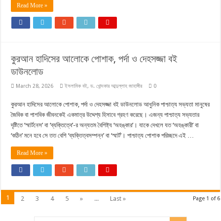
Read More »
কুরআন হাদিসের আলোকে পোশাক, পর্দা ও দেহসজ্জা বই
ডাউনলোড
March 28, 2026
ইসলামিক বই
,
ড. খোন্দকার আব্দুল্লাহ জাহাঙ্গীর
0
কুরআন হাদিসের আলোকে পোশাক, পর্দা ও দেহসজ্জা বই ডাউনলোড আধুনিক পাশ্চাত্য সভ্যতা মানুষের
জৈবিক বা পাশবিক জীবনকেই একমাত্র উদ্দেশ্য হিসাবে গ্রহণ করেছে। এজন্য পাশ্চাত্য সভ্যতার
দৃষ্টিতে ‘স্মার্টনেস’ বা ‘ব্যক্তিত্বে’-র অন্যতম বৈশিষ্ট্য ‘অহঙ্কার’। যাকে দেখলে যত ‘অহঙ্কারী’ বা
‘কঠিন’ মনে হবে সে তত বেশি ‘ব্যক্তিত্বসম্পন্ন’ বা ‘স্মার্ট’। পাশ্চাত্য পোশাক পরিচ্ছদে এই …
Read More »
1
2
3
4
5
»
...
Last »
Page 1 of 6