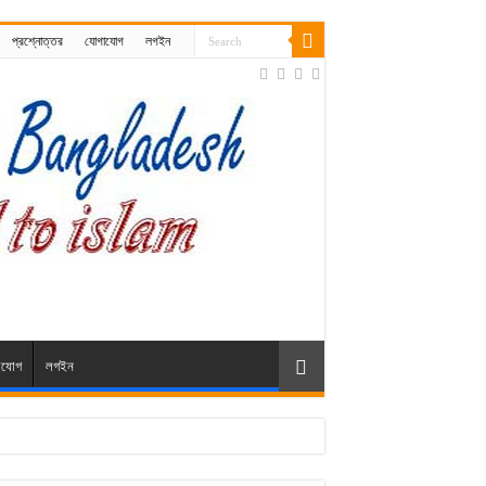
প্রশ্নোত্তর
যোগাযোগ
লগইন
াযোগ
লগইন