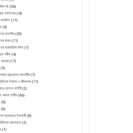
মিক বই
(36)
রয়েড সফটওয়ার
(4)
 মাহফিল
(11)
া
(4)
নের তাফসীর
(28)
ের দারস
(11)
ের ধারাবাহিক ঘটনা
(1)
ন শরীফ
(4)
 নায়েক
(17)
(5)
্দকার আব্দুল্লাহ জাহাঙ্গীর
(7)
িত্তিক ইবাদত ও জীবনপথ
(11)
য়ার হোসেন সাইদী
(2)
ুল আযম শামীম
(66)
জ
(8)
(6)
দেশ জামায়েত ইসলামী
(8)
ভিত্তিক আলোচনা
(2)
ব
(1)