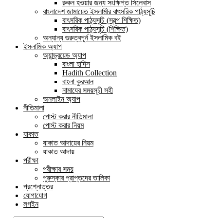
রুকন হওয়ার জন্য সংক্ষিপ্ত সিলেবাস
বাংলাদেশ জামায়েত ইসলামীর বাৎসরিক পাঠ্যসূচি
বাৎসরিক পাঠ্যসূচি (স্বল্প শিক্ষিত)
বাৎসরিক পাঠ্যসূচি (শিক্ষিত)
অন্যান্য গুরুত্বপূর্ন ইসলামিক বই
ইসলামিক অ্যাপ
অ্যান্ড্রয়েড অ্যাপ
বাংলা হাদিস
Hadith Collection
বাংলা কুরআন
নামাযের সময়সূচী সহী
অনলাইন অ্যাপ
নীতিমালা
পোস্ট করার নীতিমালা
পোস্ট করার নিয়ম
যাকাত
যাকাত আদায়ের নিয়ম
যাকাত আদায়
পরীক্ষা
পরীক্ষার সময়
পুরুস্কার প্রাপ্তদের তালিকা
প্রশ্নোত্তর
যোগাযোগ
লগইন