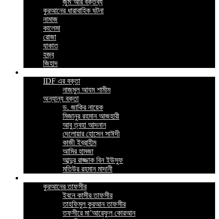
জুম’আর বক্তব্য
কুরআনের ধারাবাহিক ঘটনা
নামাজ
কালেমা
রোজা
যাকাত
হজ্ব
জিহাদ
ভিডিও
IDF এর বক্তা
নাজমুল আযম শামীম
অন্যান্য বক্তা
ড. জাকির নায়েক
মিজানুর রহমান আজহারী
আবু ত্বহা আদনান
দেলোয়ার হোসেন সাঈদী
কাজী ইব্রাহীম
আমির হামজা
আব্দুর রাজ্জাক বিন ইউসুফ
মতিউর রহমান মাদানী
ইসলামিক বই
কুরআনের তাফসীর
ইবনে কাসীর তাফসীর
তাহফিমুল কুরআন তাফসীর
তফসীরে মা’আরেফুল কোরআন