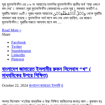
সুরা মুতাফফিফীন এর ১-৯ নং আয়াতের তাফসির মুতাফফিফীন শব্দটির অর্থ ‘যারা ওজনে
কম দেয়’। নামকরণ :সুরা মুতাফফিফীন‌ কোরআনের ৮৩তম সুরা। মক্কায় অবতীর্ণ এ
সুরাটির আয়াত ৩৬টি। সুরার প্রথম আয়াতের وَیۡلٌ لِّلۡمُطَفِّفِیۡنَ থেকে সুরাটির
নামকরণ করা হয়েছে। মুতাফফিফ অর্থ মাপে কম দেয় এমন ব্যক্তি, এর বহুবচন
মুতাফফিফীন। সুরাটির শুরুতে আল্লাহ মাপে কম …
Read More »
Share
Facebook
Twitter
Stumbleupon
LinkedIn
Pinterest
বাংলাদেশ জামায়েত ইসলামীর রুকন সিলেবাস “খ” (
মাধ্যমিকের উপরে শিক্ষিত)
October 22, 2024
বাংলাদেশ জামায়েত ইসলামী
0
সদস্য সিলেবাস ‘খ’(উচ্চ মাধ্যমিক ও উচ্চ শিক্ষিত ব্যক্তিদের জন্য) আল – কুরআন ক)