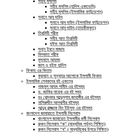
সহীহ মুসলিম
সহীহ মুসলিম (হাদিস একাডেমি)
সহীহ মুসলিম (ইসলামিক ফাউন্ডেশন)
সুনানে আবু দাউদ
সুনানে আবু দাউদ (ইসলামিক ফাউন্ডেশন)
সুনানে আবু দাউদ (তাহকীককৃত)
তিরমিযী শরীফ
সহীহ আত তিরমিযী
যঈফ আত তিরমিযী
সুনানু ইবনে মাজাহ
মিশকাত শরীফ
মুসনাদে আহমদ
জাল ও যইফ হাদিস
ফিকাহ এর কিতাব
কুরআন ও সুন্নাহর আলোকে ইসলামী ফিকাহ
ইসলামিক লেখকদের বই একত্রে
নাজমুল আযম শামীম এর বইসমূহ
ড. জাকির নায়েক এর বই সমূহ
ডঃ খোন্দকার আব্দুল্লাহ জাহাঙ্গীর এর বইসমুহ
নাসিরুদ্দীন আলবানীর বইসমূহ
আব্দুর রাজ্জাক বিন ইউসুফ এর বইসমূহ
বাংলাদেশ জামায়াতে ইসলামী সিলেবাস
বাংলাদেশ জামায়েত ইসলামীর কর্মী সিলেবাস
রুকন সিলেবাস “ক” (মাধ্যমিক পর্যন্ত শিক্ষিত)
রুকন সিলেবাস “খ” ( মাধ্যমিকের উপরে শিক্ষিত)