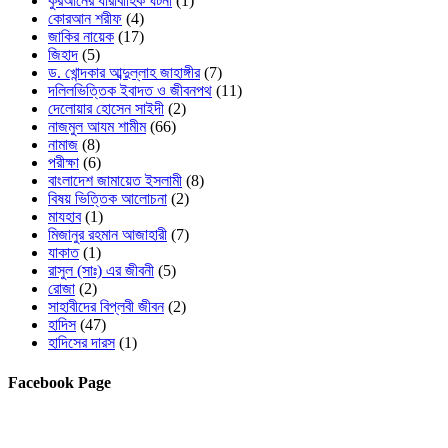
কুরআনের ধারাবাহিক ঘটনা
(1)
কোরআন শরীফ
(4)
জাকির নায়েক
(17)
জিহাদ
(5)
ড. খোন্দকার আব্দুল্লাহ জাহাঙ্গীর
(7)
দলিলভিত্তিক ইবাদত ও জীবনপথ
(11)
দেলোয়ার হোসেন সাইদী
(2)
নাজমুল আযম শামীম
(66)
নামাজ
(8)
পরীক্ষা
(6)
বাংলাদেশ জামায়েত ইসলামী
(8)
বিষয় ভিত্তিক আলোচনা
(2)
মাযহাব
(1)
মিজানুর রহমান আজাহারী
(7)
যাকাত
(1)
রাসুল (সাঃ) এর জীবনী
(5)
রোজা
(2)
সাহাবীদের বিপ্লবী জীবন
(2)
হাদিস
(47)
হাদিসের দারস
(1)
Facebook Page