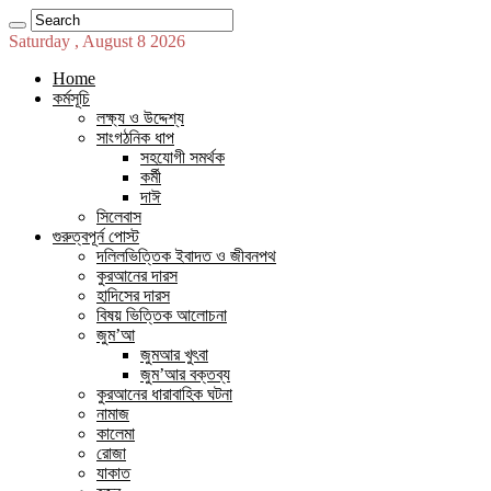
Saturday , August 8 2026
Home
কর্মসূচি
লক্ষ্য ও উদ্দেশ্য
সাংগঠনিক ধাপ
সহযোগী সমর্থক
কর্মী
দাঈ
সিলেবাস
গুরুত্বপূর্ন পোস্ট
দলিলভিত্তিক ইবাদত ও জীবনপথ
কুরআনের দারস
হাদিসের দারস
বিষয় ভিত্তিক আলোচনা
জুম’আ
জুমআর খুৎবা
জুম’আর বক্তব্য
কুরআনের ধারাবাহিক ঘটনা
নামাজ
কালেমা
রোজা
যাকাত