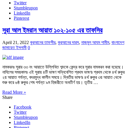
Twitter
Stumbleupon
LinkedIn
Pinterest
সুরা আল ইমরান আয়াত ১০২-১০৫ এর তাফসির
April 21, 2022
কুরআনের তাফসীর
,
কুরআনের দারস
,
নাজমুল আযম শামীম
,
বাংলাদেশ
জামায়েত ইসলামী
0
নামকরনঃ সুরার ৩৩ নং আয়াতে উল্লিখিত শব্দকে কেন্দ্র করে সুরার নামকরন করা হয়েছে।
নাযিলের সময়কালঃ এই সুরায় ৪টি ভাষণ সন্নিবেশিত প্রথম ভাষণঃ প্রথম থেকে ৪র্থ রুকুর
২য় আয়াত পর্যন্ত, বদরযুদ্ধ কালীন সময়ে। দ্বিতীয় ভাষণঃ ৪র্থ রুকুর ৩য় আয়াত থেকে
শুরু করে ৬ষ্ঠ রুকুর শেষ পর্যন্ত ৯ম হিজরীতে অবতীর্ণ হয়। তৃতীয় …
Read More »
Share
Facebook
Twitter
Stumbleupon
LinkedIn
Pinterest