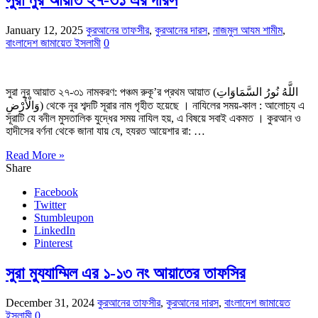
January 12, 2025
কুরআনের তাফসীর
,
কুরআনের দারস
,
নাজমুল আযম শামীম
,
বাংলাদেশ জামায়েত ইসলামী
0
সুরা নুর আয়াত ২৭-৩১ নামকরণ: পঞ্চম রুকূ’র প্রথম আয়াত (اللَّهُ نُورُ السَّمَاوَاتِ
وَالْأَرْضِ) থেকে নুর শব্দটি সূরার নাম গৃহীত হয়েছে । নাযিলের সময়-কাল : আলোচ্য এ
সূরাটি যে বনীল মুসতালিক যুদ্ধের সময় নাযিল হয়, এ বিষয়ে সবাই একমত । কুরআন ও
হাদীসের বর্ণনা থেকে জানা যায় যে, হযরত আয়েশার রা: …
Read More »
Share
Facebook
Twitter
Stumbleupon
LinkedIn
Pinterest
সুরা মুযযাম্মিল এর ১-১৩ নং আয়াতের তাফসির
December 31, 2024
কুরআনের তাফসীর
,
কুরআনের দারস
,
বাংলাদেশ জামায়েত
ইসলামী
0