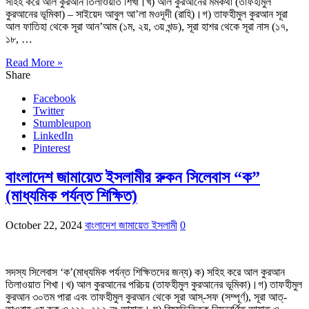
সহিহ করে আল কুরআন তিলাওয়াত শিখা।খ) আল কুরআনের মর্মকথা (তাফহীমুল
কুরআনের ভূমিকা) – সাইয়েদ আবুল আ’লা মওদূদী (রাহি)।গ) তাফহীমুল কুরআন সূরা
আল ফাতিহা থেকে সূরা আন’আম (১ম, ২য়, ৩য় খন্ড), সূরা হাশর থেকে সূরা নাস (১৭,
১৮, …
Read More »
Share
Facebook
Twitter
Stumbleupon
LinkedIn
Pinterest
বাংলাদেশ জামায়েত ইসলামীর রুকন সিলেবাস “ক”
(মাধ্যমিক পর্যন্ত শিক্ষিত)
October 22, 2024
বাংলাদেশ জামায়েত ইসলামী
0
সদস্য সিলেবাস ‘ক’(মাধ্যমিক পর্যন্ত শিক্ষিতদের জন্য) ক) সহিহ করে আল কুরআন
তিলাওয়াত শিখা।খ) আল কুরআনের পরিচয় (তাফহীমুল কুরআনের ভূমিকা)।গ) তাফহীমুল
কুরআন ৩০তম পারা এবং তাফহীমুল কুরআন থেকে সূরা আস্-সফ (সম্পূর্ণ), সূরা আত্-