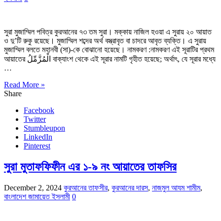
সুরা মুজাম্মিল পবিত্র কুরআনের ৭৩ তম সুরা। মক্কায় নাজিল হওয়া এ সুরায় ২০ আয়াত
ও দু’টি রুকু রয়েছে। মুজাম্মিল শব্দের অর্থ বস্ত্রাবৃত বা চাদরে আবৃত ব্যক্তি। এ সুরায়
মুজাম্মিল বলতে মহানবী (সা)-কে বোঝানো হয়েছে। নামকরণ :নামকরণ এই সূরাটির প্রথম
আয়াতের الْمُزَّمِّلُ বাক্যাংশ থেকে এই সূরার নামটি গৃহীত হয়েছে; অর্থাৎ, যে সূরার মধ্যে
…
Read More »
Share
Facebook
Twitter
Stumbleupon
LinkedIn
Pinterest
সুরা মুতাফফিফীন এর ১-৯ নং আয়াতের তাফসির
December 2, 2024
কুরআনের তাফসীর
,
কুরআনের দারস
,
নাজমুল আযম শামীম
,
বাংলাদেশ জামায়েত ইসলামী
0