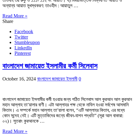
তাওবাহ ৩য় রুকু ও ১১১- ১১২ নং আয়াত। ঘ) বিষয়ভিত্তিক নিম্নবর্ণিত আয়াত ও
অন্যান্য আয়াত মুখস্থকরণ: তাওহীদ : আয়াতুল …
Read More »
Share
Facebook
Twitter
Stumbleupon
LinkedIn
Pinterest
বাংলাদেশ জামায়েত ইসলামীর কর্মী সিলেবাস
October 16, 2024
বাংলাদেশ জামায়েত ইসলামী
0
বাংলাদেশ জামায়েত ইসলামীর কর্মী হওয়ার জন্য পঠিত সিলেবাস আল কুরআন আল কুরআন
মহান আল্লাহ তা’য়ালার বাণী। এটা আল্লাহর পক্ষ থেকে নাযিল হওয়া সর্বশেষ আসমানি
কিতাব। এ সম্পর্কে মহান আল্লাহ তা’য়ালা বলেন, “এটি আল্লাহর কিতাব, এর মধ্যে
কোন সন্দেহ নেই। এটি মুত্তাকিদের জন্যে জীবন-যাপন পদ্ধতি” (সূরা আল বাকারা:
০২)। সুতরাং কুরআনকে …
Read More »