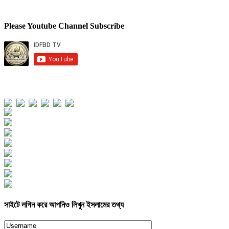
Please Youtube Channel Subscribe
Total Views
Views Today : 189
Views Yesterday : 395
Views Last 7 days : 2254
Views Last 30 days : 11301
Views This Month : 2254
Views This Year : 63012
Total views : 176582
Who's Online : 2
সাইটে লগিন করে আপনিও লিখুন ইসলামের তথ্য