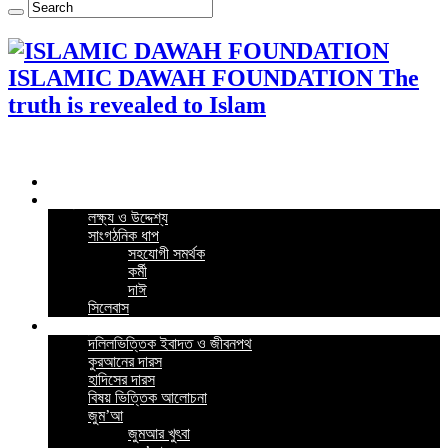
ISLAMIC DAWAH FOUNDATION The
truth is revealed to Islam
Home
কর্মসূচি
লক্ষ্য ও উদ্দেশ্য
সাংগঠনিক ধাপ
সহযোগী সমর্থক
কর্মী
দাঈ
সিলেবাস
গুরুত্বপূর্ন পোস্ট
দলিলভিত্তিক ইবাদত ও জীবনপথ
কুরআনের দারস
হাদিসের দারস
বিষয় ভিত্তিক আলোচনা
জুম’আ
জুমআর খুৎবা