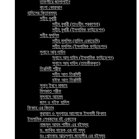
তাফসীরে জালালাইন
বাংলা কোরআন
হাদিসের কিতাবসমূহ
সহীহ বুখারী
সহীহ বুখারী (তাওহীদ প্রকাশনা)
সহীহ বুখারী (ইসলামিক ফাউন্ডেশন)
সহীহ মুসলিম
সহীহ মুসলিম (হাদিস একাডেমি)
সহীহ মুসলিম (ইসলামিক ফাউন্ডেশন)
সুনানে আবু দাউদ
সুনানে আবু দাউদ (ইসলামিক ফাউন্ডেশন)
সুনানে আবু দাউদ (তাহকীককৃত)
তিরমিযী শরীফ
সহীহ আত তিরমিযী
যঈফ আত তিরমিযী
সুনানু ইবনে মাজাহ
মিশকাত শরীফ
মুসনাদে আহমদ
জাল ও যইফ হাদিস
ফিকাহ এর কিতাব
কুরআন ও সুন্নাহর আলোকে ইসলামী ফিকাহ
ইসলামিক লেখকদের বই একত্রে
নাজমুল আযম শামীম এর বইসমূহ
ড. জাকির নায়েক এর বই সমূহ
ডঃ খোন্দকার আব্দুল্লাহ জাহাঙ্গীর এর বইসমুহ