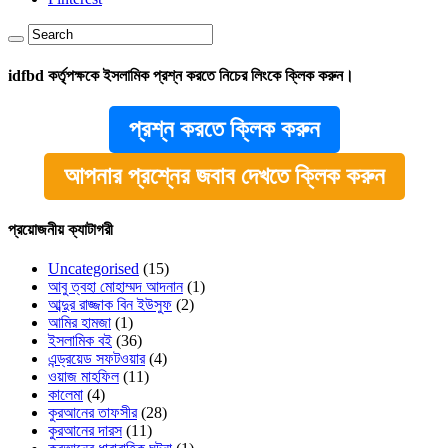
idfbd কর্তৃপক্ষকে ইসলামিক প্রশ্ন করতে নিচের লিংকে ক্লিক করুন।
প্রশ্ন করতে ক্লিক করুন
আপনার প্রশ্নের জবাব দেখতে ক্লিক করুন
প্রয়োজনীয় ক্যাটাগরী
Uncategorised
(15)
আবু ত্বহা মোহাম্মদ আদনান
(1)
আব্দুর রাজ্জাক বিন ইউসুফ
(2)
আমির হামজা
(1)
ইসলামিক বই
(36)
এন্ড্রয়েড সফটওয়ার
(4)
ওয়াজ মাহফিল
(11)
কালেমা
(4)
কুরআনের তাফসীর
(28)
কুরআনের দারস
(11)