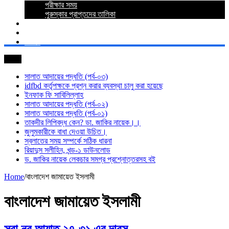
পরীক্ষার সময়
পুরুস্কার প্রাপ্তদের তালিকা
প্রশ্নোত্তর
যোগাযোগ
লগইন
সর্বশেষ
সালাত আদায়ের পদ্ধতি (পর্ব-০৩)
idfbd কর্তৃপক্ষকে প্রশ্ন করার ব্যবস্থা চালু করা হয়েছে
ইনফাক ফি সাবিলিল্লাহ
সালাত আদায়ের পদ্ধতি (পর্ব-০২)
সালাত আদায়ের পদ্ধতি (পর্ব-০১)
তাকদীর লিপিবদ্ধ কেন? ডা. জাকির নায়েক।।
জুলুমকারীকে বাধা দেওয়া উচিত।
স্বলাতের সময় সম্পর্কে সঠিক ধারনা
রিয়াদুস সলীহিন, খন্ড-১ ডাউনলোড
ড. জাকির নায়েক লেকচার সমগ্র প্রশ্নোত্তরসহ বই
Home
/
বাংলাদেশ জামায়েত ইসলামী
বাংলাদেশ জামায়েত ইসলামী
সুরা নুর আয়াত ২৭-৩১ এর দারস