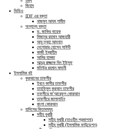
হজ্ব
জিহাদ
ভিডিও
IDF এর বক্তা
নাজমুল আযম শামীম
অন্যান্য বক্তা
ড. জাকির নায়েক
মিজানুর রহমান আজহারী
আবু ত্বহা আদনান
দেলোয়ার হোসেন সাঈদী
কাজী ইব্রাহীম
আমির হামজা
আব্দুর রাজ্জাক বিন ইউসুফ
মতিউর রহমান মাদানী
ইসলামিক বই
কুরআনের তাফসীর
ইবনে কাসীর তাফসীর
তাহফিমুল কুরআন তাফসীর
তফসীরে মা’আরেফুল কোরআন
তাফসীরে জালালাইন
বাংলা কোরআন
হাদিসের কিতাবসমূহ
সহীহ বুখারী
সহীহ বুখারী (তাওহীদ প্রকাশনা)
সহীহ বুখারী (ইসলামিক ফাউন্ডেশন)