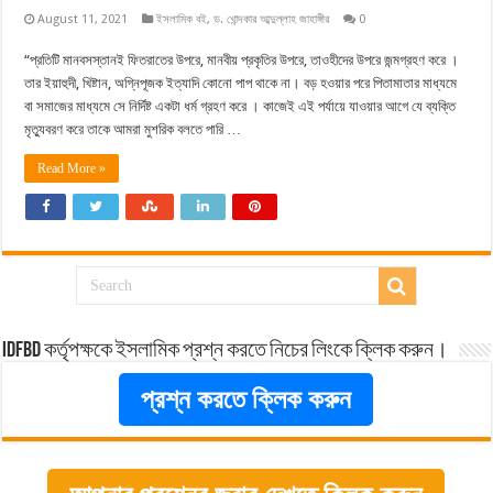
August 11, 2021
ইসলামিক বই
,
ড. খোন্দকার আব্দুল্লাহ জাহাঙ্গীর
0
“প্রতিটি মানবসস্তানই ফিতরাতের উপরে, মানবীয় প্রকৃতির উপরে, তাওহীদের উপরে জন্মগ্রহণ করে ।
তার ইয়াহুদী, খিষ্টান, অগ্নিপূজক ইত্যাদি কোনো পাপ থাকে না। বড় হওয়ার পরে পিতামাতার মাধ্যমে
বা সমাজের মাধ্যমে সে নির্দিষ্ট একটা ধর্ম গ্রহণ করে । কাজেই এই পর্যায়ে যাওয়ার আগে যে ব্যক্তি
মৃত্যুবরণ করে তাকে আমরা মুশরিক বলতে পারি …
Read More »
idfbd কর্তৃপক্ষকে ইসলামিক প্রশ্ন করতে নিচের লিংকে ক্লিক করুন।
প্রশ্ন করতে ক্লিক করুন