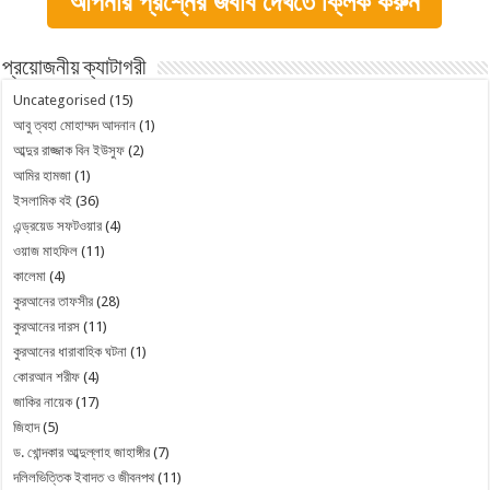
আপনার প্রশ্নের জবাব দেখতে ক্লিক করুন
প্রয়োজনীয় ক্যাটাগরী
Uncategorised
(15)
আবু ত্বহা মোহাম্মদ আদনান
(1)
আব্দুর রাজ্জাক বিন ইউসুফ
(2)
আমির হামজা
(1)
ইসলামিক বই
(36)
এন্ড্রয়েড সফটওয়ার
(4)
ওয়াজ মাহফিল
(11)
কালেমা
(4)
কুরআনের তাফসীর
(28)
কুরআনের দারস
(11)
কুরআনের ধারাবাহিক ঘটনা
(1)
কোরআন শরীফ
(4)
জাকির নায়েক
(17)
জিহাদ
(5)
ড. খোন্দকার আব্দুল্লাহ জাহাঙ্গীর
(7)
দলিলভিত্তিক ইবাদত ও জীবনপথ
(11)