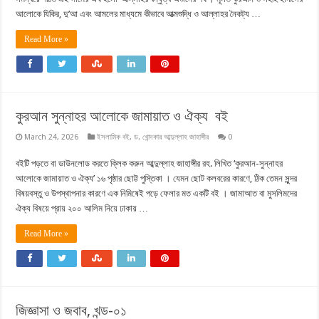
আলোকে যিকির, দু’আ এবং আমলের মাধ্যমে কীভাবে আত্মশুদ্ধি ও আল্লাহর নৈকট্য …
Read More »
কুরআন সুন্নাহর আলোকে জামায়াত ও ঐক্য বই
March 24, 2026
ইসলামিক বই
,
ড. খোন্দকার আব্দুল্লাহ জাহাঙ্গীর
0
বইটি পড়তে বা ডাউনলোড করতে ক্লিক করুন আব্দুল্লাহ জাহাঙ্গীর রহ. লিখিত ‘কুরআন-সুন্নাহর
আলোকে জামায়াত ও ঐক্য’ ১৬ পৃষ্ঠার ছোট্ট পুস্তিকা । যেমন ছোট কলবরের কারণে, ঠিক তেমন সুন্দর
বিষয়বস্তু ও উপস্থাপনার কারণে এক নিমিষেই পড়ে ফেলার মত একটি বই । জামাআত বা মুসলিমদের
ঐক্য বিষয়ে প্রায় ২০০ আলিম নিয়ে ঢাকায় …
Read More »
জিজ্ঞাসা ও জবাব, খন্ড-০১