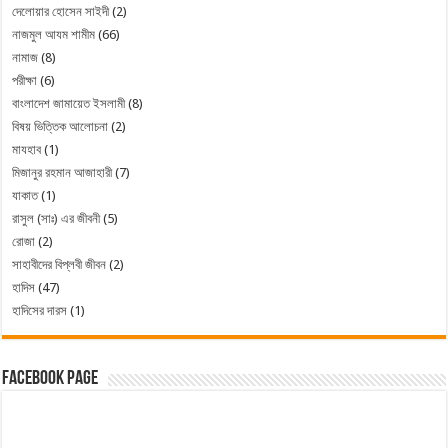
দেলোয়ার হোসেন সাইদী
(2)
নাজমুল আযম শামীম
(66)
নামাজ
(8)
পরীক্ষা
(6)
বাংলাদেশ জামায়েত ইসলামী
(8)
বিষয় ভিত্তিক আলোচনা
(2)
মাযহাব
(1)
মিজানুর রহমান আজাহারী
(7)
যাকাত
(1)
রাসুল (সাঃ) এর জীবনী
(5)
রোজা
(2)
সাহাবীদের বিপ্লবী জীবন
(2)
হাদিস
(47)
হাদিসের দারস
(1)
Facebook Page