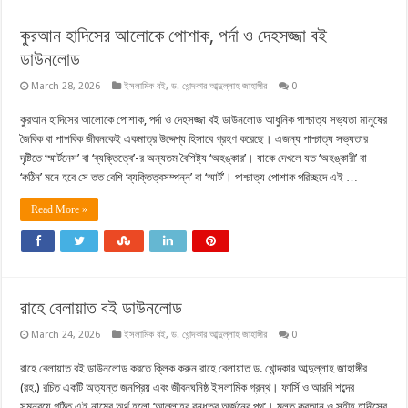
কুরআন হাদিসের আলোকে পোশাক, পর্দা ও দেহসজ্জা বই
ডাউনলোড
March 28, 2026
ইসলামিক বই
,
ড. খোন্দকার আব্দুল্লাহ জাহাঙ্গীর
0
কুরআন হাদিসের আলোকে পোশাক, পর্দা ও দেহসজ্জা বই ডাউনলোড আধুনিক পাশ্চাত্য সভ্যতা মানুষের
জৈবিক বা পাশবিক জীবনকেই একমাত্র উদ্দেশ্য হিসাবে গ্রহণ করেছে। এজন্য পাশ্চাত্য সভ্যতার
দৃষ্টিতে ‘স্মার্টনেস’ বা ‘ব্যক্তিত্বে’-র অন্যতম বৈশিষ্ট্য ‘অহঙ্কার’। যাকে দেখলে যত ‘অহঙ্কারী’ বা
‘কঠিন’ মনে হবে সে তত বেশি ‘ব্যক্তিত্বসম্পন্ন’ বা ‘স্মার্ট’। পাশ্চাত্য পোশাক পরিচ্ছদে এই …
Read More »
রাহে বেলায়াত বই ডাউনলোড
March 24, 2026
ইসলামিক বই
,
ড. খোন্দকার আব্দুল্লাহ জাহাঙ্গীর
0
রাহে বেলায়াত বই ডাউনলোড করতে ক্লিক করুন রাহে বেলায়াত ড. খোন্দকার আব্দুল্লাহ জাহাঙ্গীর
(রহ.) রচিত একটি অত্যন্ত জনপ্রিয় এবং জীবনঘনিষ্ঠ ইসলামিক গ্রন্থ। ফার্সি ও আরবি শব্দের
সমন্বয়ে গঠিত এই নামের অর্থ হলো ‘আল্লাহর বন্ধুত্ব অর্জনের পথ’। মূলত কুরআন ও সহীহ হাদীসের