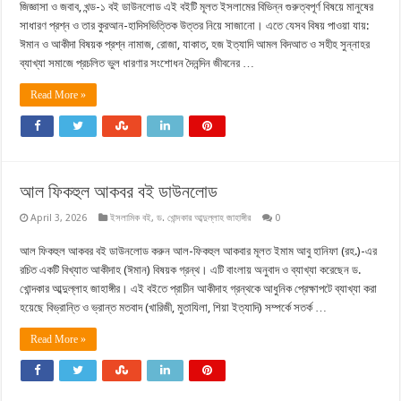
জিজ্ঞাসা ও জবাব, খন্ড-১ বই ডাউনলোড এই বইটি মূলত ইসলামের বিভিন্ন গুরুত্বপূর্ণ বিষয়ে মানুষের
সাধারণ প্রশ্ন ও তার কুরআন-হাদিসভিত্তিক উত্তর নিয়ে সাজানো। এতে যেসব বিষয় পাওয়া যায়:
ঈমান ও আকীদা বিষয়ক প্রশ্ন নামাজ, রোজা, যাকাত, হজ ইত্যাদি আমল বিদআত ও সহীহ সুন্নাহর
ব্যাখ্যা সমাজে প্রচলিত ভুল ধারণার সংশোধন দৈনন্দিন জীবনের …
Read More »
আল ফিকহুল আকবর বই ডাউনলোড
April 3, 2026
ইসলামিক বই
,
ড. খোন্দকার আব্দুল্লাহ জাহাঙ্গীর
0
আল ফিকহুল আকবর বই ডাউনলোড করুন আল-ফিকহুল আকবার মূলত ইমাম আবু হানিফা (রহ.)-এর
রচিত একটি বিখ্যাত আকীদাহ (ঈমান) বিষয়ক গ্রন্থ। এটি বাংলায় অনুবাদ ও ব্যাখ্যা করেছেন ড.
খোন্দকার আব্দুল্লাহ জাহাঙ্গীর। এই বইতে প্রাচীন আকীদাহ গ্রন্থকে আধুনিক প্রেক্ষাপটে ব্যাখ্যা করা
হয়েছে বিভ্রান্তি ও ভ্রান্ত মতবাদ (খারিজী, মুতাযিলা, শিয়া ইত্যাদি) সম্পর্কে সতর্ক …
Read More »