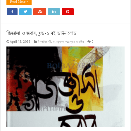
Read More »
জিজ্ঞাসা ও জবাব, খন্ড-১ বই ডাউনলোড
April 13, 2026
ইসলামিক বই
,
ড. খোন্দকার আব্দুল্লাহ জাহাঙ্গীর
0