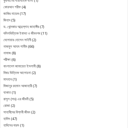
কুরআনের ধারাবাহিক ঘটনা
(1)
কোরআন শরীফ
(4)
জাকির নায়েক
(17)
জিহাদ
(5)
ড. খোন্দকার আব্দুল্লাহ জাহাঙ্গীর
(7)
দলিলভিত্তিক ইবাদত ও জীবনপথ
(11)
দেলোয়ার হোসেন সাইদী
(2)
নাজমুল আযম শামীম
(66)
নামাজ
(8)
পরীক্ষা
(6)
বাংলাদেশ জামায়েত ইসলামী
(8)
বিষয় ভিত্তিক আলোচনা
(2)
মাযহাব
(1)
মিজানুর রহমান আজাহারী
(7)
যাকাত
(1)
রাসুল (সাঃ) এর জীবনী
(5)
রোজা
(2)
সাহাবীদের বিপ্লবী জীবন
(2)
হাদিস
(47)
হাদিসের দারস
(1)