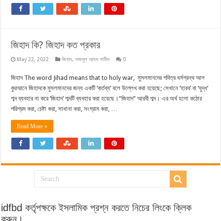
জিহাদ কি? জিহাদ কত প্রকার
May 22, 2022
জিহাদ
,
নাজমুল আযম শামীম
0
জিহাদ The word Jihad means that to holy war, মুসলমানদের পবিত্র ধর্মগ্রন্থ আল
কুরআনে জিহাদকে মুসলমানদের জন্য একটি ‘কর্তব্য’ বলে উল্লেখ করা হয়েছে; সেখানে ‘হারব’ বা ‘যুদ্ধ’
শব্দ ব্যবহার না করে ‘জিহাদ’ শব্দটি ব্যবহার করা হয়েছে।“জিহাদ” আরবী শব্দ। এর অর্থ হলো কঠোর
পরিশ্রম করা, চেষ্টা করা, সাধানা করা, সংগ্রাম করা, …
Read More »
idfbd কর্তৃপক্ষকে ইসলামিক প্রশ্ন করতে নিচের লিংকে ক্লিক
করুন।