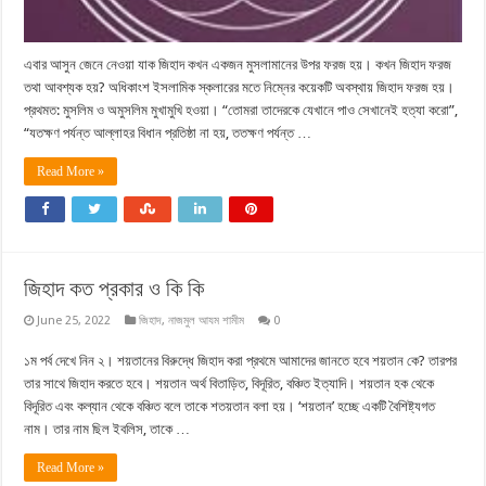
এবার আসুন জেনে নেওয়া যাক জিহাদ কখন একজন মুসলামানের উপর ফরজ হয়। কখন জিহাদ ফরজ
তথা আবশ্যক হয়? অধিকাংশ ইসলামিক স্কলারের মতে নিম্নের কয়েকটি অবস্থায় জিহাদ ফরজ হয়।
প্রথমত: মুসলিম ও অমুসলিম মুখামুখি হওয়া। “তোমরা তাদেরকে যেখানে পাও সেখানেই হত্যা করো”,
“যতক্ষণ পর্যন্ত আল্লাহর বিধান প্রতিষ্ঠা না হয়, ততক্ষণ পর্যন্ত …
Read More »
জিহাদ কত প্রকার ও কি কি
June 25, 2022
জিহাদ
,
নাজমুল আযম শামীম
0
১ম পর্ব দেখে নিন ২। শয়তানের বিরুদ্ধে জিহাদ করা প্রথমে আমাদের জানতে হবে শয়তান কে? তারপর
তার সাথে জিহাদ করতে হবে। শয়তান অর্থ বিতাড়িত, বিদূরিত, বঞ্চিত ইত্যাদি। শয়তান হক থেকে
বিদূরিত এবং কল্যান থেকে বঞ্চিত বলে তাকে শতয়তান বলা হয়। ‘শয়তান’ হচ্ছে একটি বৈশিষ্ট্যগত
নাম। তার নাম ছিল ইবলিস, তাকে …
Read More »