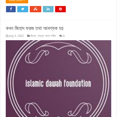
Read More »
কখন জিহাদ ফরজ তথা আবশ্যক হয়
July 3, 2022
জিহাদ
,
নাজমুল আযম শামীম
0