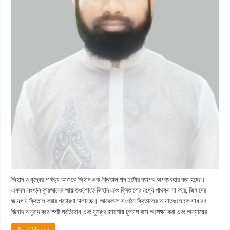
জিহাদ ও যুদ্ধের পার্থক্য আজকে জিহাদ এবং ক্বিতাল শব্দ দুটোর ব্যাপক অপব্যবহার করা হচ্ছে।
একদল সংগঠন কু’রআনের আয়াতগুলোতে জিহাদ এবং ক্বিতালের মধ্যে পার্থক্য না করে, জিহাদের
জায়গায় ক্বিতাল করার প্রচারণা চালাচ্ছে। আরেকদল সংগঠন ক্বিতালের আয়াতগুলোকে সাধারণ
জিহাদ অনুবাদ করে স্পষ্ট প্রতিরোধ এবং যুদ্ধের জায়গায় চুপচাপ বসে অপেক্ষা করা এবং অন্যায়ের …