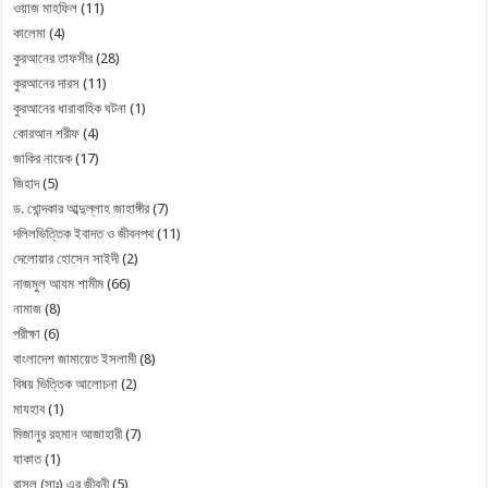
ওয়াজ মাহফিল
(11)
কালেমা
(4)
কুরআনের তাফসীর
(28)
কুরআনের দারস
(11)
কুরআনের ধারাবাহিক ঘটনা
(1)
কোরআন শরীফ
(4)
জাকির নায়েক
(17)
জিহাদ
(5)
ড. খোন্দকার আব্দুল্লাহ জাহাঙ্গীর
(7)
দলিলভিত্তিক ইবাদত ও জীবনপথ
(11)
দেলোয়ার হোসেন সাইদী
(2)
নাজমুল আযম শামীম
(66)
নামাজ
(8)
পরীক্ষা
(6)
বাংলাদেশ জামায়েত ইসলামী
(8)
বিষয় ভিত্তিক আলোচনা
(2)
মাযহাব
(1)
মিজানুর রহমান আজাহারী
(7)
যাকাত
(1)
রাসুল (সাঃ) এর জীবনী
(5)