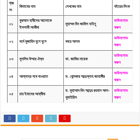
রিয়াদুস সলীহিন, খন্ড-১ ডাউনলোড
ক্রঃ
কিতাবের নাম
লেখকের নাম
বইয়ের লিংক
নং
ড. জাকির নায়েক লেকচার সমগ্র প্রশ্নোত্তরসহ বই
কুরআন হাদীসের আলোকে
ডাউনলোড
০১
মুহাম্মদ বিন জামিল যাইনু
ইসলামী আকীদা
করুন
ডাউনলোড
০২
মর্দে মুজাহিদ যুগে যুগে
বদরে আলম
করুন
ডাউনলোড
০৩
মুসলিম উম্মার ঐক্য
ডা. জাকির নায়েক
করুন
ডাউনলোড
০৪
আল্লাহর পথে দাওয়াত
ড. খোন্দকার আব্দুল্লাহ জাহাঙ্গীর
করুন
ড. মুহাম্মাদ বিন আব্দুর রহমান আল-
ডাউনলোড
০৫
চার ইমামের আক্বীদা
খুমাইয়িস
করুন