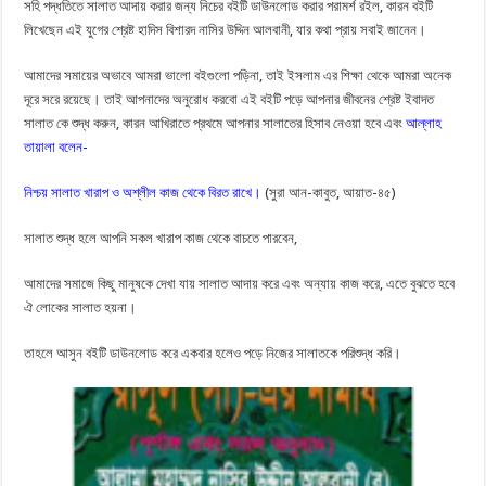
সহি পদ্ধতিতে সালাত আদায় করার জন্য নিচের বইটি ডাউনলোড করার পরামর্শ রইল, কারন বইটি
লিখেছেন এই যুগের শ্রেষ্ট হাদিস বিশারদ নাসির উদ্দিন আলবানী, যার কথা প্রায় সবাই জানেন।
আমাদের সমায়ের অভাবে আমরা ভালো বইগুলো পড়িনা, তাই ইসলাম এর শিক্ষা থেকে আমরা অনেক
দূরে সরে রয়েছে। তাই আপনাদের অনুরোধ করবো এই বইটি পড়ে আপনার জীবনের শ্রেষ্ট ইবাদত
সালাত কে শুদ্ধ করুন, কারন আখিরাতে প্রথমে আপনার সালাতের হিসাব নেওয়া হবে এবং
আল্লাহ
তায়ালা বলেন-
নিশ্চয় সালাত খারাপ ও অশ্লীল কাজ থেকে বিরত রাখে।
(সুরা আন-কাবুত, আয়াত-৪৫)
সালাত শুদ্ধ হলে আপনি সকল খারাপ কাজ থেকে বাচতে পারবেন,
আমাদের সমাজে কিছু মানুষকে দেখা যায় সালাত আদায় করে এবং অন্যায় কাজ করে, এতে বুঝতে হবে
ঐ লোকের সালাত হয়না।
তাহলে আসুন বইটি ডাউনলোড করে একবার হলেও পড়ে নিজের সালাতকে পরিশুদ্ধ করি।