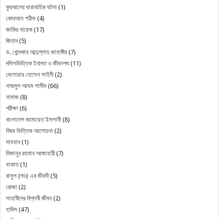
কুরআনের ধারাবাহিক ঘটনা
(1)
কোরআন শরীফ
(4)
জাকির নায়েক
(17)
জিহাদ
(5)
ড. খোন্দকার আব্দুল্লাহ জাহাঙ্গীর
(7)
দলিলভিত্তিক ইবাদত ও জীবনপথ
(11)
দেলোয়ার হোসেন সাইদী
(2)
নাজমুল আযম শামীম
(66)
নামাজ
(8)
পরীক্ষা
(6)
বাংলাদেশ জামায়েত ইসলামী
(8)
বিষয় ভিত্তিক আলোচনা
(2)
মাযহাব
(1)
মিজানুর রহমান আজাহারী
(7)
যাকাত
(1)
রাসুল (সাঃ) এর জীবনী
(5)
রোজা
(2)
সাহাবীদের বিপ্লবী জীবন
(2)
হাদিস
(47)