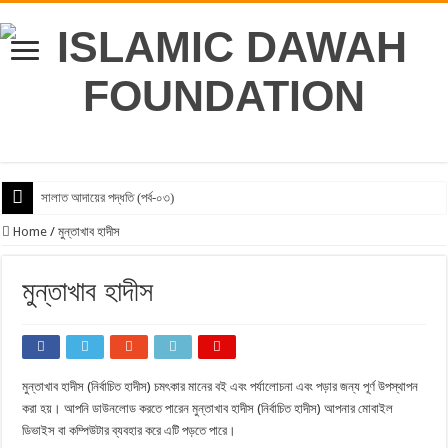
সালাত আদায়ের পদ্ধতি (পর্ব-০৩)
idfbd কর্তৃপক্ষকে প্রশ্ন করার ব্যবস্থা চালু করা হয়েছে
Home
/
মুন্তাখাব হাদীস
ইনফাক ফি সাবিলিল্লাহ
মুন্তাখাব হাদীস
সালাত আদায়ের পদ্ধতি (পর্ব-০২)
সালাত আদায়ের পদ্ধতি (পর্ব-০১)
তাকদীর লিপিবদ্ধ কেন? ডা. জাকির নায়েক।।
মুন্তাখাব হাদীস (নির্বাচিত হাদীস) চমৎকার মানের বই এবং পর্যালোচনা এবং পড়ার জন্য পূর্ণ উপস্থাপন
জুলুমকারীকে বাধা দেওয়া উচিত।
করা হয়। আপনি ডাউনলোড করতে পারেন মুন্তাখাব হাদীস (নির্বাচিত হাদীস) আপনার মোবাইল
স্বলাতের সময় সম্পর্কে সঠিক ধারনা
ডিভাইস বা কম্পিউটার ব্যবহার করে এটি পড়তে পারে।