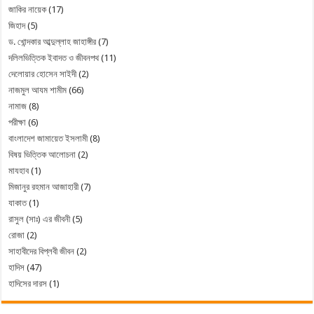
জাকির নায়েক
(17)
জিহাদ
(5)
ড. খোন্দকার আব্দুল্লাহ জাহাঙ্গীর
(7)
দলিলভিত্তিক ইবাদত ও জীবনপথ
(11)
দেলোয়ার হোসেন সাইদী
(2)
নাজমুল আযম শামীম
(66)
নামাজ
(8)
পরীক্ষা
(6)
বাংলাদেশ জামায়েত ইসলামী
(8)
বিষয় ভিত্তিক আলোচনা
(2)
মাযহাব
(1)
মিজানুর রহমান আজাহারী
(7)
যাকাত
(1)
রাসুল (সাঃ) এর জীবনী
(5)
রোজা
(2)
সাহাবীদের বিপ্লবী জীবন
(2)
হাদিস
(47)
হাদিসের দারস
(1)