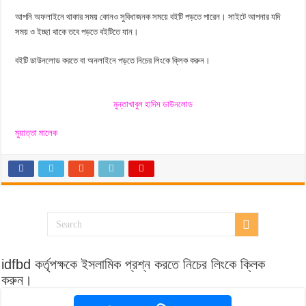
রিয়াদুস সলীহিন, খন্ড-১ ডাউনলোড
আপনি অফলাইনে থাকার সময় কোনও সুবিধাজনক সময়ে বইটি পড়তে পারেন। সাইটে আপনার যদি
ড. জাকির নায়েক লেকচার সমগ্র প্রশ্নোত্তরসহ বই
সময় ও ইচ্ছা থাকে তবে পড়তে বইটিতে যান।
বইটি ডাউনলোড করতে বা অনলাইনে পড়তে নিচের লিংকে ক্লিক করুন।
মুন্তাখাবুল হাদিস ডাউনলোড
মুয়াত্তা মালেক
idfbd কর্তৃপক্ষকে ইসলামিক প্রশ্ন করতে নিচের লিংকে ক্লিক
করুন।