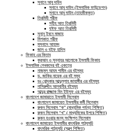
সুনানে আবু দাউদ
সুনানে আবু দাউদ (ইসলামিক ফাউন্ডেশন)
সুনানে আবু দাউদ (তাহকীককৃত)
তিরমিযী শরীফ
সহীহ আত তিরমিযী
যঈফ আত তিরমিযী
সুনানু ইবনে মাজাহ
মিশকাত শরীফ
মুসনাদে আহমদ
জাল ও যইফ হাদিস
ফিকাহ এর কিতাব
কুরআন ও সুন্নাহর আলোকে ইসলামী ফিকাহ
ইসলামিক লেখকদের বই একত্রে
নাজমুল আযম শামীম এর বইসমূহ
ড. জাকির নায়েক এর বই সমূহ
ডঃ খোন্দকার আব্দুল্লাহ জাহাঙ্গীর এর বইসমুহ
নাসিরুদ্দীন আলবানীর বইসমূহ
আব্দুর রাজ্জাক বিন ইউসুফ এর বইসমূহ
বাংলাদেশ জামায়াতে ইসলামী সিলেবাস
বাংলাদেশ জামায়েত ইসলামীর কর্মী সিলেবাস
রুকন সিলেবাস “ক” (মাধ্যমিক পর্যন্ত শিক্ষিত)
রুকন সিলেবাস “খ” ( মাধ্যমিকের উপরে শিক্ষিত)
রুকন হওয়ার জন্য সংক্ষিপ্ত সিলেবাস
বাংলাদেশ জামায়েত ইসলামীর বাৎসরিক পাঠ্যসূচি
বাৎসরিক পাঠ্যসূচি (স্বল্প শিক্ষিত)