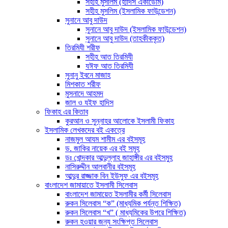
সহীহ মুসলিম (হাদিস একাডেমি)
সহীহ মুসলিম (ইসলামিক ফাউন্ডেশন)
সুনানে আবু দাউদ
সুনানে আবু দাউদ (ইসলামিক ফাউন্ডেশন)
সুনানে আবু দাউদ (তাহকীককৃত)
তিরমিযী শরীফ
সহীহ আত তিরমিযী
যঈফ আত তিরমিযী
সুনানু ইবনে মাজাহ
মিশকাত শরীফ
মুসনাদে আহমদ
জাল ও যইফ হাদিস
ফিকাহ এর কিতাব
কুরআন ও সুন্নাহর আলোকে ইসলামী ফিকাহ
ইসলামিক লেখকদের বই একত্রে
নাজমুল আযম শামীম এর বইসমূহ
ড. জাকির নায়েক এর বই সমূহ
ডঃ খোন্দকার আব্দুল্লাহ জাহাঙ্গীর এর বইসমুহ
নাসিরুদ্দীন আলবানীর বইসমূহ
আব্দুর রাজ্জাক বিন ইউসুফ এর বইসমূহ
বাংলাদেশ জামায়াতে ইসলামী সিলেবাস
বাংলাদেশ জামায়েত ইসলামীর কর্মী সিলেবাস
রুকন সিলেবাস “ক” (মাধ্যমিক পর্যন্ত শিক্ষিত)
রুকন সিলেবাস “খ” ( মাধ্যমিকের উপরে শিক্ষিত)
রুকন হওয়ার জন্য সংক্ষিপ্ত সিলেবাস