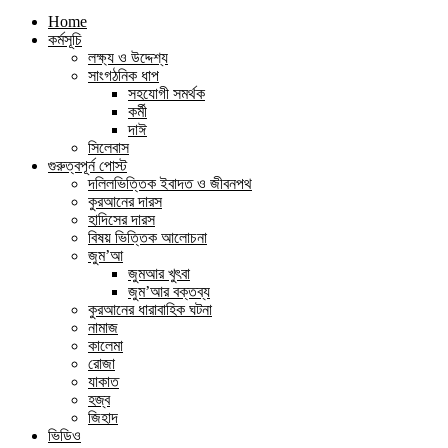
Home
কর্মসূচি
লক্ষ্য ও উদ্দেশ্য
সাংগঠনিক ধাপ
সহযোগী সমর্থক
কর্মী
দাঈ
সিলেবাস
গুরুত্বপূর্ন পোস্ট
দলিলভিত্তিক ইবাদত ও জীবনপথ
কুরআনের দারস
হাদিসের দারস
বিষয় ভিত্তিক আলোচনা
জুম’আ
জুমআর খুৎবা
জুম’আর বক্তব্য
কুরআনের ধারাবাহিক ঘটনা
নামাজ
কালেমা
রোজা
যাকাত
হজ্ব
জিহাদ
ভিডিও