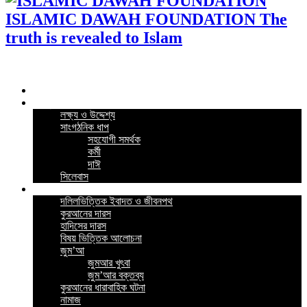
ISLAMIC DAWAH FOUNDATION The
truth is revealed to Islam
Home
কর্মসূচি
লক্ষ্য ও উদ্দেশ্য
সাংগঠনিক ধাপ
সহযোগী সমর্থক
কর্মী
দাঈ
সিলেবাস
গুরুত্বপূর্ন পোস্ট
দলিলভিত্তিক ইবাদত ও জীবনপথ
কুরআনের দারস
হাদিসের দারস
বিষয় ভিত্তিক আলোচনা
জুম’আ
জুমআর খুৎবা
জুম’আর বক্তব্য
কুরআনের ধারাবাহিক ঘটনা
নামাজ