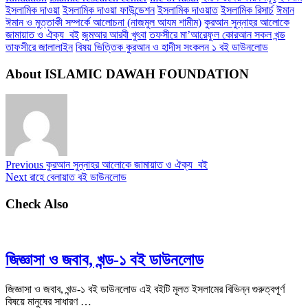
ইসলামিক দাওয়া
ইসলামিক দাওয়া ফাউন্ডেশন
ইসলামিক দাওয়াত
ইসলামিক রিসার্চ
ঈমান
ঈমান ও মুত্তাকী সম্পর্কে আলোচনা (নাজমুল আযম শামীম)
কুরআন সুন্নাহর আলোকে
জামায়াত ও ঐক্য বই
জুমআর আরবী খুৎবা
তফসীরে মা’আরেফুল কোরআন সকল খন্ড
তাফসীরে জালালাইন
বিষয় ভিত্তিক কুরআন ও হাদীস সংকলন ১ বই ডাউনলোড
About ISLAMIC DAWAH FOUNDATION
Previous
কুরআন সুন্নাহর আলোকে জামায়াত ও ঐক্য বই
Next
রাহে বেলায়াত বই ডাউনলোড
Check Also
জিজ্ঞাসা ও জবাব, খন্ড-১ বই ডাউনলোড
জিজ্ঞাসা ও জবাব, খন্ড-১ বই ডাউনলোড এই বইটি মূলত ইসলামের বিভিন্ন গুরুত্বপূর্ণ
বিষয়ে মানুষের সাধারণ …