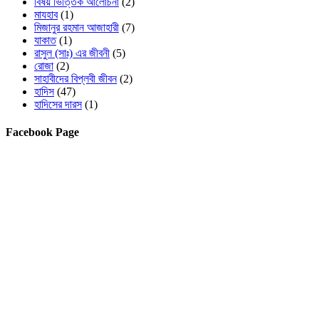
বিষয় ভিত্তিক আলোচনা
(2)
মাযহাব
(1)
মিজানুর রহমান আজাহারী
(7)
যাকাত
(1)
রাসুল (সাঃ) এর জীবনী
(5)
রোজা
(2)
সাহাবীদের বিপ্লবী জীবন
(2)
হাদিস
(47)
হাদিসের দারস
(1)
Facebook Page