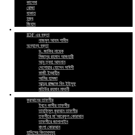
কালেমা
রোজা
যাকাত
হজ্ব
জিহাদ
ভিডিও
IDF এর বক্তা
নাজমুল আযম শামীম
অন্যান্য বক্তা
ড. জাকির নায়েক
মিজানুর রহমান আজহারী
আবু ত্বহা আদনান
দেলোয়ার হোসেন সাঈদী
কাজী ইব্রাহীম
আমির হামজা
আব্দুর রাজ্জাক বিন ইউসুফ
মতিউর রহমান মাদানী
ইসলামিক বই
কুরআনের তাফসীর
ইবনে কাসীর তাফসীর
তাহফিমুল কুরআন তাফসীর
তফসীরে মা’আরেফুল কোরআন
তাফসীরে জালালাইন
বাংলা কোরআন
হাদিসের কিতাবসমূহ