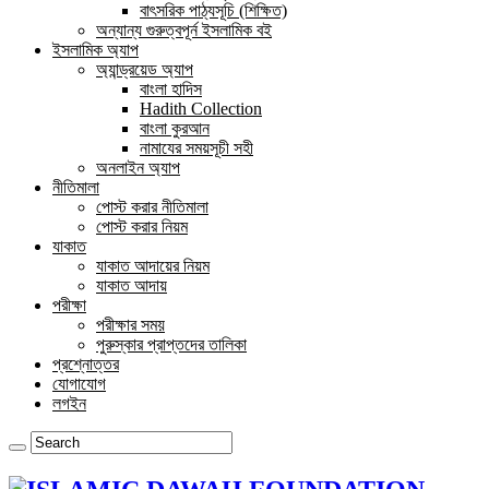
বাৎসরিক পাঠ্যসূচি (শিক্ষিত)
অন্যান্য গুরুত্বপূর্ন ইসলামিক বই
ইসলামিক অ্যাপ
অ্যান্ড্রয়েড অ্যাপ
বাংলা হাদিস
Hadith Collection
বাংলা কুরআন
নামাযের সময়সূচী সহী
অনলাইন অ্যাপ
নীতিমালা
পোস্ট করার নীতিমালা
পোস্ট করার নিয়ম
যাকাত
যাকাত আদায়ের নিয়ম
যাকাত আদায়
পরীক্ষা
পরীক্ষার সময়
পুরুস্কার প্রাপ্তদের তালিকা
প্রশ্নোত্তর
যোগাযোগ
লগইন