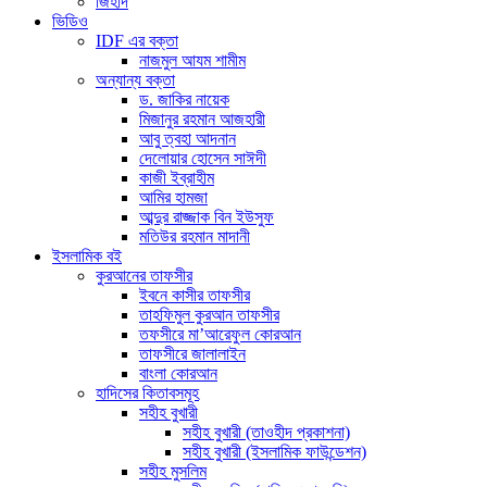
জিহাদ
ভিডিও
IDF এর বক্তা
নাজমুল আযম শামীম
অন্যান্য বক্তা
ড. জাকির নায়েক
মিজানুর রহমান আজহারী
আবু ত্বহা আদনান
দেলোয়ার হোসেন সাঈদী
কাজী ইব্রাহীম
আমির হামজা
আব্দুর রাজ্জাক বিন ইউসুফ
মতিউর রহমান মাদানী
ইসলামিক বই
কুরআনের তাফসীর
ইবনে কাসীর তাফসীর
তাহফিমুল কুরআন তাফসীর
তফসীরে মা’আরেফুল কোরআন
তাফসীরে জালালাইন
বাংলা কোরআন
হাদিসের কিতাবসমূহ
সহীহ বুখারী
সহীহ বুখারী (তাওহীদ প্রকাশনা)
সহীহ বুখারী (ইসলামিক ফাউন্ডেশন)
সহীহ মুসলিম