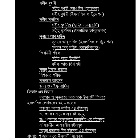
সহীহ বুখারী
সহীহ বুখারী (তাওহীদ প্রকাশনা)
সহীহ বুখারী (ইসলামিক ফাউন্ডেশন)
সহীহ মুসলিম
সহীহ মুসলিম (হাদিস একাডেমি)
সহীহ মুসলিম (ইসলামিক ফাউন্ডেশন)
সুনানে আবু দাউদ
সুনানে আবু দাউদ (ইসলামিক ফাউন্ডেশন)
সুনানে আবু দাউদ (তাহকীককৃত)
তিরমিযী শরীফ
সহীহ আত তিরমিযী
যঈফ আত তিরমিযী
সুনানু ইবনে মাজাহ
মিশকাত শরীফ
মুসনাদে আহমদ
জাল ও যইফ হাদিস
ফিকাহ এর কিতাব
কুরআন ও সুন্নাহর আলোকে ইসলামী ফিকাহ
ইসলামিক লেখকদের বই একত্রে
নাজমুল আযম শামীম এর বইসমূহ
ড. জাকির নায়েক এর বই সমূহ
ডঃ খোন্দকার আব্দুল্লাহ জাহাঙ্গীর এর বইসমুহ
নাসিরুদ্দীন আলবানীর বইসমূহ
আব্দুর রাজ্জাক বিন ইউসুফ এর বইসমূহ
বাংলাদেশ জামায়াতে ইসলামী সিলেবাস