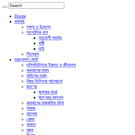
Home
কর্মসূচি
লক্ষ্য ও উদ্দেশ্য
সাংগঠনিক ধাপ
সহযোগী সমর্থক
কর্মী
দাঈ
সিলেবাস
গুরুত্বপূর্ন পোস্ট
দলিলভিত্তিক ইবাদত ও জীবনপথ
কুরআনের দারস
হাদিসের দারস
বিষয় ভিত্তিক আলোচনা
জুম’আ
জুমআর খুৎবা
জুম’আর বক্তব্য
কুরআনের ধারাবাহিক ঘটনা
নামাজ
কালেমা
রোজা
যাকাত
হজ্ব