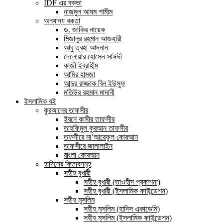
IDF এর বক্তা
নাজমুল আযম শামীম
অন্যান্য বক্তা
ড. জাকির নায়েক
মিজানুর রহমান আজহারী
আবু ত্বহা আদনান
দেলোয়ার হোসেন সাঈদী
কাজী ইব্রাহীম
আমির হামজা
আব্দুর রাজ্জাক বিন ইউসুফ
মতিউর রহমান মাদানী
ইসলামিক বই
কুরআনের তাফসীর
ইবনে কাসীর তাফসীর
তাহফিমুল কুরআন তাফসীর
তফসীরে মা’আরেফুল কোরআন
তাফসীরে জালালাইন
বাংলা কোরআন
হাদিসের কিতাবসমূহ
সহীহ বুখারী
সহীহ বুখারী (তাওহীদ প্রকাশনা)
সহীহ বুখারী (ইসলামিক ফাউন্ডেশন)
সহীহ মুসলিম
সহীহ মুসলিম (হাদিস একাডেমি)
সহীহ মুসলিম (ইসলামিক ফাউন্ডেশন)