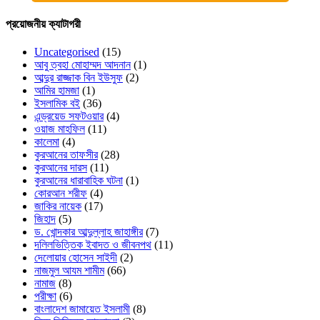
প্রয়োজনীয় ক্যাটাগরী
Uncategorised
(15)
আবু ত্বহা মোহাম্মদ আদনান
(1)
আব্দুর রাজ্জাক বিন ইউসুফ
(2)
আমির হামজা
(1)
ইসলামিক বই
(36)
এন্ড্রয়েড সফটওয়ার
(4)
ওয়াজ মাহফিল
(11)
কালেমা
(4)
কুরআনের তাফসীর
(28)
কুরআনের দারস
(11)
কুরআনের ধারাবাহিক ঘটনা
(1)
কোরআন শরীফ
(4)
জাকির নায়েক
(17)
জিহাদ
(5)
ড. খোন্দকার আব্দুল্লাহ জাহাঙ্গীর
(7)
দলিলভিত্তিক ইবাদত ও জীবনপথ
(11)
দেলোয়ার হোসেন সাইদী
(2)
নাজমুল আযম শামীম
(66)
নামাজ
(8)
পরীক্ষা
(6)
বাংলাদেশ জামায়েত ইসলামী
(8)