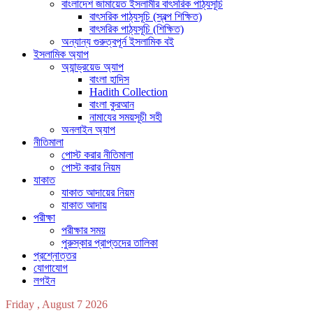
বাংলাদেশ জামায়েত ইসলামীর বাৎসরিক পাঠ্যসূচি
বাৎসরিক পাঠ্যসূচি (স্বল্প শিক্ষিত)
বাৎসরিক পাঠ্যসূচি (শিক্ষিত)
অন্যান্য গুরুত্বপূর্ন ইসলামিক বই
ইসলামিক অ্যাপ
অ্যান্ড্রয়েড অ্যাপ
বাংলা হাদিস
Hadith Collection
বাংলা কুরআন
নামাযের সময়সূচী সহী
অনলাইন অ্যাপ
নীতিমালা
পোস্ট করার নীতিমালা
পোস্ট করার নিয়ম
যাকাত
যাকাত আদায়ের নিয়ম
যাকাত আদায়
পরীক্ষা
পরীক্ষার সময়
পুরুস্কার প্রাপ্তদের তালিকা
প্রশ্নোত্তর
যোগাযোগ
লগইন
Friday , August 7 2026