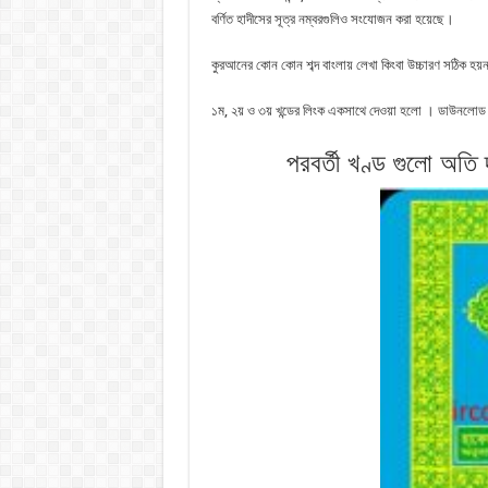
বর্ণিত হাদীসের সূত্র নম্বরগুলিও সংযোজন করা হয়েছে।
কুরআনের কোন কোন শব্দ বাংলায় লেখা কিংবা উচ্চারণ সঠিক হয়না
১ম, ২য় ও ৩য় খন্ডের লিংক একসাথে দেওয়া হলো । ডাউনলোড ক
পরবর্তী খণ্ড গুলো অতি