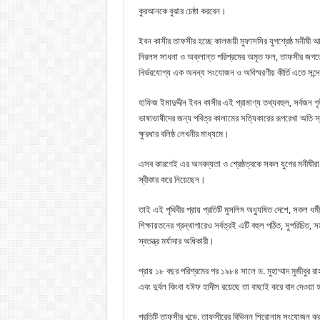
কুরআনকে বুঝার চেষ্ঠা করবেন।
ইবন কাসীর তাফসীর হচ্ছে কালজয়ী মুফাসসির যুগশ্রেষ্ঠ মনীষী 
নিরলস সাধনা ও অক্লান্ত পরিশ্রমের অমৃত ফল, তাফসীর জগতে এ
নির্ভরযোগ্য এক অনন্য সংযোজন ও অবিস্মরণীয় কীর্তি এতে সন
হাফিজ ইমাদুদ্দীন ইবন কাসীর এই প্রামাণ্য তথ্যবহুল, সর্বজন 
ভাষাভাষীদের জন্য পবিত্র কালামের সত্যিকারের রূপরেখা অতি স্
ক্ষুরধার বলিষ্ঠ লেখনীর মাধ্যমে।
এসব কারণেই এর অনবদ্যতা ও শ্রেষ্ঠত্বকে সকল যুগের মনীষী
স্বীকার করে নিয়েছেন।
তাই এই পৃথিবীর প্রায় প্রতিটি মুসলিম অধ্যুষিত দেশে, সকল ধর্মীয
শিক্ষায়তনের গ্রন্থাগারেও সর্বত্রই এটি বহুল পঠিত, সুপরিচি
স্বতন্ত্র মর্যাদার অধিকারী।
প্রায় ১৮ বছর পরিশ্রমের পর ১৯৮৪ সালে ড. মুহাম্মাদ মুজীবুর 
এবং দুর্বল কিংবা যঈফ হাদীস রয়েছে তা বাছাই করে বাদ দেওয়া হ
প্রতিটি তাফসীর খন্ডে, তাফসীরের বিভিন্ন শিরোনাম সংযোজন করা হ