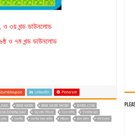
, ও ৩য় খন্ড ডাউনলোড
 ৬ষ্ঠ ও ৭ম খন্ড ডাউনলোড
Stumbleupon
LinkedIn
Pinterest
Plea
LOAD
IBNE KASIR
IBNE KASIR TAFSIR
IDFBD.COM
BOOK DOWNLOAD
আবু দাঊদ পিডিএফ
ইননে কাসীর
ইসলামিক জ্ঞান
সেন্টার
তাফসীর
তাফসীর ইবনে কাসীর
পিডিএফ
বাংলা হাদিস
সহি ইসলাম