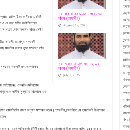
ইসলা
এন্ড্
সুরা বাকারা ২৫৬-২৫৭ আয়াতের
আল্লামা হাফিয ইবন কাসীরের একনিষ্ঠ
দারস (তাফসীর)
ওয়াজ
 যে বহুল পঠিত সর্ববাদী সম্মত
August 17, 2025
কালেম
্দেহ সংশয়ের কোন অবকাশ মাত্র নেই।
কুরআ
কুরআন
গৃহীত তাফসীরের মাধ্যমে আরবী
কুরআন
বচ্ছ সাবলীল ভাষায় তুলে ধরেছেন তাঁর
কোরআ
জাকির
সূরা তাওবা আয়াত ৩৮-৪২ এর
জিহাদ
রা সমভাবে অকপটে এবং একবাক্যে
দারস (তাফসীর)
ড. খোন
July 8, 2025
দলিলভ
় প্রতিষ্ঠানের, এমনকি ধর্মনিরপেক্ষ
দেলো
ত, সমাদৃত এবং হাদীস-সুন্নাহর আলোকে এক
নাজম
নামা
পরীক্ষা
রাহমান তাফসীরটির বাংলা অনুবাদ সম্পন্ন করেন। তাফসীর খন্ডগুলিতে যে ইসরাঈলী রিওয়ায়াত
বাংলা
য়েছে,
বিষয় 
মাযহা
য়েছে, যাতে পাঠকবর্গের নির্দিষ্ট কোন বিষয়ের আলোচনা খুঁজে পেতে সুবিধা হয়। এ ছাড়া