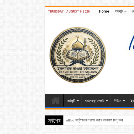
Home
কর্মসূচি
গু
THURSDAY , AUGUST 6 2026
কর্মসূচি
গুরুত্বপূর্ন পোস্ট
ভিডিও
ইস
idfbd কর্তৃপক্ষকে প্রশ্ন করার ব্যবস্থা চালু করা হয়েছে
সর্বশেষ