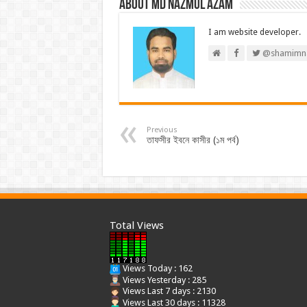
About Md Nazmul Azam
I am website developer.
@shamimn
Previous
তাফসীর ইবনে কাসীর (১ম পর্ব)
Total Views
Views Today : 162
Views Yesterday : 285
Views Last 7 days : 2130
Views Last 30 days : 11328