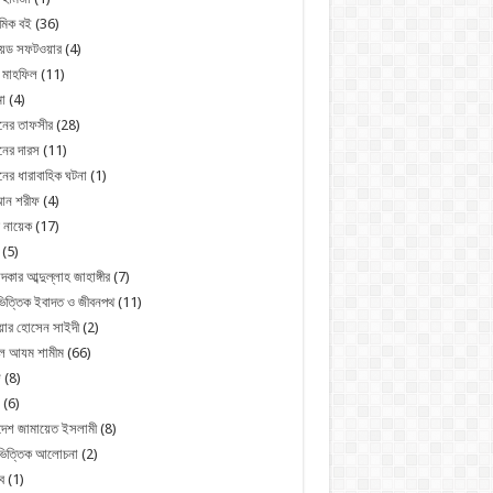
মিক বই
(36)
রয়েড সফটওয়ার
(4)
 মাহফিল
(11)
া
(4)
নের তাফসীর
(28)
ের দারস
(11)
ের ধারাবাহিক ঘটনা
(1)
ন শরীফ
(4)
 নায়েক
(17)
(5)
্দকার আব্দুল্লাহ জাহাঙ্গীর
(7)
িত্তিক ইবাদত ও জীবনপথ
(11)
য়ার হোসেন সাইদী
(2)
ুল আযম শামীম
(66)
জ
(8)
(6)
দেশ জামায়েত ইসলামী
(8)
ভিত্তিক আলোচনা
(2)
ব
(1)