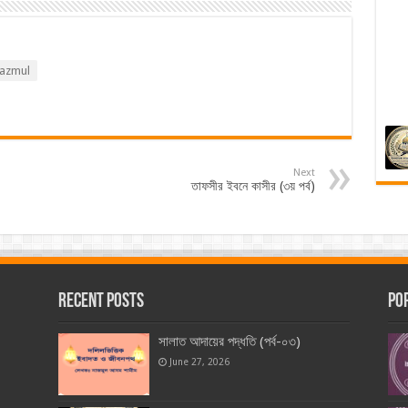
azmul
Next
তাফসীর ইবনে কাসীর (৩য় পর্ব)
Recent Posts
Po
সালাত আদায়ের পদ্ধতি (পর্ব-০৩)
June 27, 2026