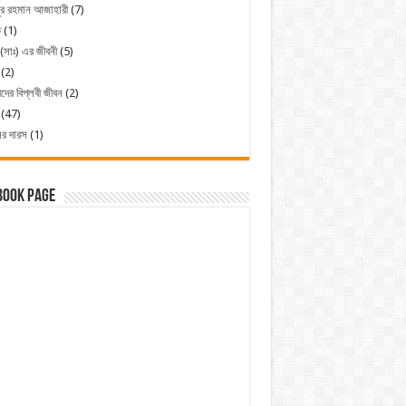
ুর রহমান আজাহারী
(7)
ত
(1)
 (সাঃ) এর জীবনী
(5)
(2)
ীদের বিপ্লবী জীবন
(2)
(47)
ের দারস
(1)
book Page