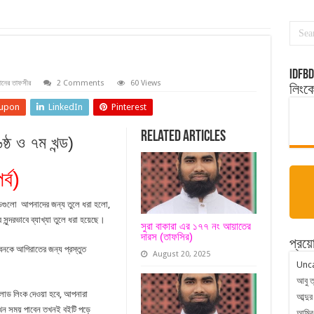
idfbd
নের তাফসীর
2 Comments
60 Views
লিংক
upon
LinkedIn
Pinterest
Related Articles
্ঠ ও ৭ম খন্ড)
্ব)
ন্ডগুলো আপনাদের জন্য তুলে ধরা হলো,
সুন্দরভাবে ব্যাখ্যা তুলে ধরা হয়েছে।
সুরা বাকারা এর ১৭৭ নং আয়াতের
দারস (তাফসির)
প্রয়ো
নকে আগিরাতের জন্য প্রস্তুত
August 20, 2025
Unc
আবু ত
নলোড লিংক দেওয়া হবে, আপনারা
আব্দুর
যখন সময় পাবেন তখনই বইটি পড়ে
আমির