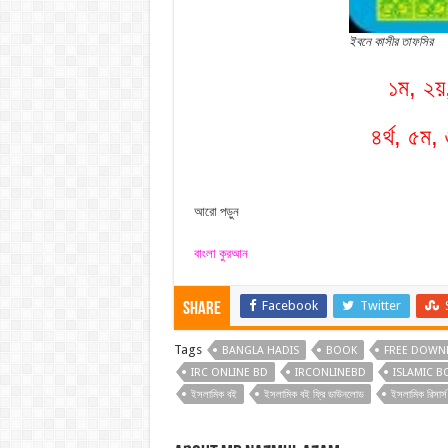
ইবনে কাসীর তাফসির
১ম, ২য়
৪র্থ, ৫ম,
আরো পড়ুন
বাংলা কুরআন
Facebook
Twitter
Share
Tags
BANGLA HADIS
BOOK
FREE DOWN
IRC ONLINE BD
IRCONLINEBD
ISLAMIC 
ইসলামিক বই
ইসলামিক বই ফ্রি ডাউনলোড
ইসলামিক রিসার্স 