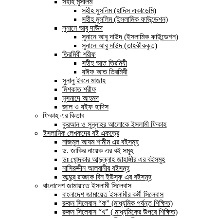
সহীহ মুসলিম
সহীহ মুসলিম (হাদিস একাডেমি)
সহীহ মুসলিম (ইসলামিক ফাউন্ডেশন)
সুনানে আবু দাউদ
সুনানে আবু দাউদ (ইসলামিক ফাউন্ডেশন)
সুনানে আবু দাউদ (তাহকীককৃত)
তিরমিযী শরীফ
সহীহ আত তিরমিযী
যঈফ আত তিরমিযী
সুনানু ইবনে মাজাহ
মিশকাত শরীফ
মুসনাদে আহমদ
জাল ও যইফ হাদিস
ফিকাহ এর কিতাব
কুরআন ও সুন্নাহর আলোকে ইসলামী ফিকাহ
ইসলামিক লেখকদের বই একত্রে
নাজমুল আযম শামীম এর বইসমূহ
ড. জাকির নায়েক এর বই সমূহ
ডঃ খোন্দকার আব্দুল্লাহ জাহাঙ্গীর এর বইসমুহ
নাসিরুদ্দীন আলবানীর বইসমূহ
আব্দুর রাজ্জাক বিন ইউসুফ এর বইসমূহ
বাংলাদেশ জামায়াতে ইসলামী সিলেবাস
বাংলাদেশ জামায়েত ইসলামীর কর্মী সিলেবাস
রুকন সিলেবাস “ক” (মাধ্যমিক পর্যন্ত শিক্ষিত)
রুকন সিলেবাস “খ” ( মাধ্যমিকের উপরে শিক্ষিত)