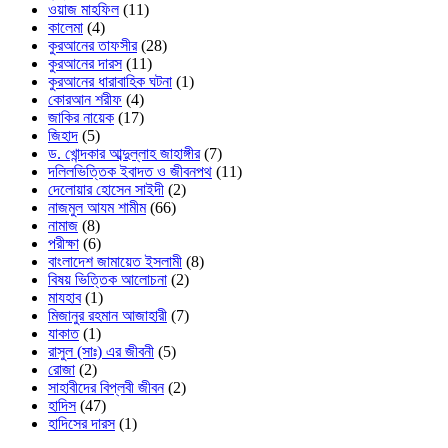
ওয়াজ মাহফিল
(11)
কালেমা
(4)
কুরআনের তাফসীর
(28)
কুরআনের দারস
(11)
কুরআনের ধারাবাহিক ঘটনা
(1)
কোরআন শরীফ
(4)
জাকির নায়েক
(17)
জিহাদ
(5)
ড. খোন্দকার আব্দুল্লাহ জাহাঙ্গীর
(7)
দলিলভিত্তিক ইবাদত ও জীবনপথ
(11)
দেলোয়ার হোসেন সাইদী
(2)
নাজমুল আযম শামীম
(66)
নামাজ
(8)
পরীক্ষা
(6)
বাংলাদেশ জামায়েত ইসলামী
(8)
বিষয় ভিত্তিক আলোচনা
(2)
মাযহাব
(1)
মিজানুর রহমান আজাহারী
(7)
যাকাত
(1)
রাসুল (সাঃ) এর জীবনী
(5)
রোজা
(2)
সাহাবীদের বিপ্লবী জীবন
(2)
হাদিস
(47)
হাদিসের দারস
(1)