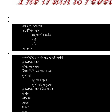
Home
কর্মসূচি
লক্ষ্য ও উদ্দেশ্য
সাংগঠনিক ধাপ
সহযোগী সমর্থক
কর্মী
দাঈ
সিলেবাস
গুরুত্বপূর্ন পোস্ট
দলিলভিত্তিক ইবাদত ও জীবনপথ
কুরআনের দারস
হাদিসের দারস
বিষয় ভিত্তিক আলোচনা
জুম’আ
জুমআর খুৎবা
জুম’আর বক্তব্য
কুরআনের ধারাবাহিক ঘটনা
নামাজ
কালেমা
রোজা
যাকাত
হজ্ব