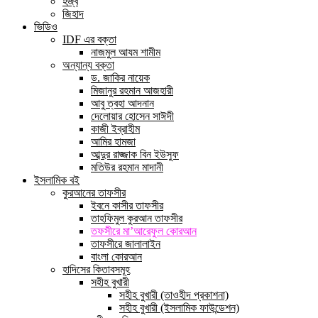
হজ্ব
জিহাদ
ভিডিও
IDF এর বক্তা
নাজমুল আযম শামীম
অন্যান্য বক্তা
ড. জাকির নায়েক
মিজানুর রহমান আজহারী
আবু ত্বহা আদনান
দেলোয়ার হোসেন সাঈদী
কাজী ইব্রাহীম
আমির হামজা
আব্দুর রাজ্জাক বিন ইউসুফ
মতিউর রহমান মাদানী
ইসলামিক বই
কুরআনের তাফসীর
ইবনে কাসীর তাফসীর
তাহফিমুল কুরআন তাফসীর
তফসীরে মা’আরেফুল কোরআন
তাফসীরে জালালাইন
বাংলা কোরআন
হাদিসের কিতাবসমূহ
সহীহ বুখারী
সহীহ বুখারী (তাওহীদ প্রকাশনা)
সহীহ বুখারী (ইসলামিক ফাউন্ডেশন)