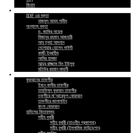
জিহাদ
ভিডিও
IDF এর বক্তা
নাজমুল আযম শামীম
অন্যান্য বক্তা
ড. জাকির নায়েক
মিজানুর রহমান আজহারী
আবু ত্বহা আদনান
দেলোয়ার হোসেন সাঈদী
কাজী ইব্রাহীম
আমির হামজা
আব্দুর রাজ্জাক বিন ইউসুফ
মতিউর রহমান মাদানী
ইসলামিক বই
কুরআনের তাফসীর
ইবনে কাসীর তাফসীর
তাহফিমুল কুরআন তাফসীর
তফসীরে মা’আরেফুল কোরআন
তাফসীরে জালালাইন
বাংলা কোরআন
হাদিসের কিতাবসমূহ
সহীহ বুখারী
সহীহ বুখারী (তাওহীদ প্রকাশনা)
সহীহ বুখারী (ইসলামিক ফাউন্ডেশন)