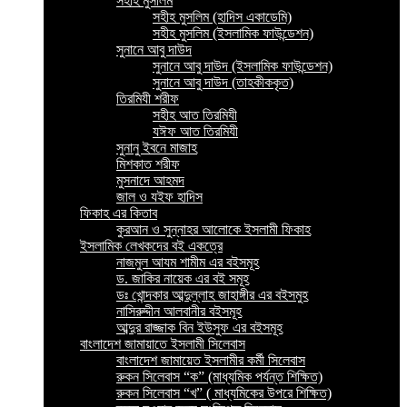
সহীহ মুসলিম
সহীহ মুসলিম (হাদিস একাডেমি)
সহীহ মুসলিম (ইসলামিক ফাউন্ডেশন)
সুনানে আবু দাউদ
সুনানে আবু দাউদ (ইসলামিক ফাউন্ডেশন)
সুনানে আবু দাউদ (তাহকীককৃত)
তিরমিযী শরীফ
সহীহ আত তিরমিযী
যঈফ আত তিরমিযী
সুনানু ইবনে মাজাহ
মিশকাত শরীফ
মুসনাদে আহমদ
জাল ও যইফ হাদিস
ফিকাহ এর কিতাব
কুরআন ও সুন্নাহর আলোকে ইসলামী ফিকাহ
ইসলামিক লেখকদের বই একত্রে
নাজমুল আযম শামীম এর বইসমূহ
ড. জাকির নায়েক এর বই সমূহ
ডঃ খোন্দকার আব্দুল্লাহ জাহাঙ্গীর এর বইসমুহ
নাসিরুদ্দীন আলবানীর বইসমূহ
আব্দুর রাজ্জাক বিন ইউসুফ এর বইসমূহ
বাংলাদেশ জামায়াতে ইসলামী সিলেবাস
বাংলাদেশ জামায়েত ইসলামীর কর্মী সিলেবাস
রুকন সিলেবাস “ক” (মাধ্যমিক পর্যন্ত শিক্ষিত)
রুকন সিলেবাস “খ” ( মাধ্যমিকের উপরে শিক্ষিত)