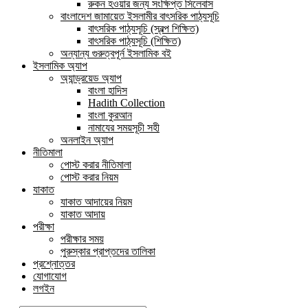
রুকন হওয়ার জন্য সংক্ষিপ্ত সিলেবাস
বাংলাদেশ জামায়েত ইসলামীর বাৎসরিক পাঠ্যসূচি
বাৎসরিক পাঠ্যসূচি (স্বল্প শিক্ষিত)
বাৎসরিক পাঠ্যসূচি (শিক্ষিত)
অন্যান্য গুরুত্বপূর্ন ইসলামিক বই
ইসলামিক অ্যাপ
অ্যান্ড্রয়েড অ্যাপ
বাংলা হাদিস
Hadith Collection
বাংলা কুরআন
নামাযের সময়সূচী সহী
অনলাইন অ্যাপ
নীতিমালা
পোস্ট করার নীতিমালা
পোস্ট করার নিয়ম
যাকাত
যাকাত আদায়ের নিয়ম
যাকাত আদায়
পরীক্ষা
পরীক্ষার সময়
পুরুস্কার প্রাপ্তদের তালিকা
প্রশ্নোত্তর
যোগাযোগ
লগইন