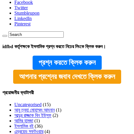
Facebook
Twitter
Stumbleupon
LinkedIn
Pinterest
idfbd কর্তৃপক্ষকে ইসলামিক প্রশ্ন করতে নিচের লিংকে ক্লিক করুন।
প্রশ্ন করতে ক্লিক করুন
আপনার প্রশ্নের জবাব দেখতে ক্লিক করুন
প্রয়োজনীয় ক্যাটাগরী
Uncategorised
(15)
আবু ত্বহা মোহাম্মদ আদনান
(1)
আব্দুর রাজ্জাক বিন ইউসুফ
(2)
আমির হামজা
(1)
ইসলামিক বই
(36)
এন্ড্রয়েড সফটওয়ার
(4)