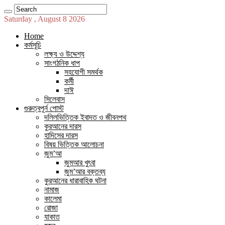
Saturday , August 8 2026
Home
কর্মসূচি
লক্ষ্য ও উদ্দেশ্য
সাংগঠনিক ধাপ
সহযোগী সমর্থক
কর্মী
দাঈ
সিলেবাস
গুরুত্বপূর্ন পোস্ট
দলিলভিত্তিক ইবাদত ও জীবনপথ
কুরআনের দারস
হাদিসের দারস
বিষয় ভিত্তিক আলোচনা
জুম’আ
জুমআর খুৎবা
জুম’আর বক্তব্য
কুরআনের ধারাবাহিক ঘটনা
নামাজ
কালেমা
রোজা
যাকাত