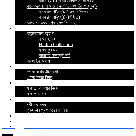
রুকন হওয়ার জন্য সংক্ষিপ্ত সিলেবাস
বাংলাদেশ জামায়েত ইসলামীর বাৎসরিক পাঠ্যসূচি
বাৎসরিক পাঠ্যসূচি (স্বল্প শিক্ষিত)
বাৎসরিক পাঠ্যসূচি (শিক্ষিত)
অন্যান্য গুরুত্বপূর্ন ইসলামিক বই
ইসলামিক অ্যাপ
অ্যান্ড্রয়েড অ্যাপ
বাংলা হাদিস
Hadith Collection
বাংলা কুরআন
নামাযের সময়সূচী সহী
অনলাইন অ্যাপ
নীতিমালা
পোস্ট করার নীতিমালা
পোস্ট করার নিয়ম
যাকাত
যাকাত আদায়ের নিয়ম
যাকাত আদায়
পরীক্ষা
পরীক্ষার সময়
পুরুস্কার প্রাপ্তদের তালিকা
প্রশ্নোত্তর
যোগাযোগ
লগইন