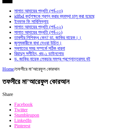
সর্বশেষ
সালাত আদায়ের পদ্ধতি (পর্ব-০৩)
idfbd কর্তৃপক্ষকে প্রশ্ন করার ব্যবস্থা চালু করা হয়েছে
ইনফাক ফি সাবিলিল্লাহ
সালাত আদায়ের পদ্ধতি (পর্ব-০২)
সালাত আদায়ের পদ্ধতি (পর্ব-০১)
তাকদীর লিপিবদ্ধ কেন? ডা. জাকির নায়েক।।
জুলুমকারীকে বাধা দেওয়া উচিত।
স্বলাতের সময় সম্পর্কে সঠিক ধারনা
রিয়াদুস সলীহিন, খন্ড-১ ডাউনলোড
ড. জাকির নায়েক লেকচার সমগ্র প্রশ্নোত্তরসহ বই
Home
/
তফসীরে মা’আরেফুল কোরআন
তফসীরে মা’আরেফুল কোরআন
Share
Facebook
Twitter
Stumbleupon
LinkedIn
Pinterest