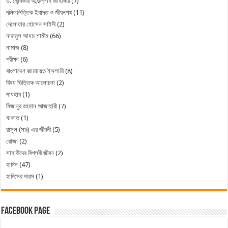
ড. খোন্দকার আব্দুল্লাহ জাহাঙ্গীর
(7)
দলিলভিত্তিক ইবাদত ও জীবনপথ
(11)
দেলোয়ার হোসেন সাইদী
(2)
নাজমুল আযম শামীম
(66)
নামাজ
(8)
পরীক্ষা
(6)
বাংলাদেশ জামায়েত ইসলামী
(8)
বিষয় ভিত্তিক আলোচনা
(2)
মাযহাব
(1)
মিজানুর রহমান আজাহারী
(7)
যাকাত
(1)
রাসুল (সাঃ) এর জীবনী
(5)
রোজা
(2)
সাহাবীদের বিপ্লবী জীবন
(2)
হাদিস
(47)
হাদিসের দারস
(1)
Facebook Page