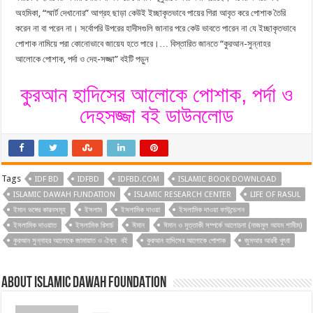
অহমিকা, “স্মার্ট দেখানোর” আগ্রহ ছাড়া কেউই ইচ্ছাকৃতভাবে পায়ের গিরা আবৃত করে পোশাক তৈরি
করেন না বা পরেন না। সর্বোপরি উপরের হাদীসগুলি জানার পরে কেউ ভাবতে পারেন না যে ইচ্ছাকৃতভাবে
পোশাক নামিয়ে পরা কোনোভাবে জায়েয হতে পারে।… বিস্তারিত জানতে “কুরআন-সুন্নাহর
আলোকে পোশাক, পর্দা ও দেহ-সজ্জা” বইটি পড়ুন
কুরআন হাদিসের আলোকে পোশাক, পর্দা ও
দেহসজ্জা বই ডাউনলোড
Tags
IDF BD
IDFBD
IDFBD.COM
ISLAMIC BOOK DOWNLOAD
ISLAMIC DAWAH FUNDATION
ISLAMIC RESEARCH CENTER
LIFE OF RASUL
ইমান ভঙ্গের কারনসমূহ
ইসলাম
ইসলামিক দাওয়া
ইসলামিক দাওয়া ফাউন্ডেশন
ইসলামিক দাওয়াত
ইসলামিক রিসার্চ
ঈমান
ঈমান ও মুত্তাকী সম্পর্কে আলোচনা (নাজমুল আযম শামীম)
কুরআন সুন্নাহর আলোকে জামায়াত ও ঐক্য বই
কুরআন হাদিসের আলোকে পোশাক
জুমআর আরবী খুৎবা
About ISLAMIC DAWAH FOUNDATION