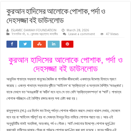
কুরআন হাদিসের আলোকে পোশাক, পর্দা ও
দেহসজ্জা বই ডাউনলোড
ISLAMIC DAWAH FOUNDATION
March 28, 2026
ইসলামিক বই
,
ড. খোন্দকার আব্দুল্লাহ জাহাঙ্গীর
Leave a comment
47 Views
কুরআন হাদিসের আলোকে পোশাক, পর্দা ও
দেহসজ্জা বই ডাউনলোড
আধুনিক পাশ্চাত্য সভ্যতা মানুষের জৈবিক বা পাশবিক জীবনকেই একমাত্র উদ্দেশ্য হিসাবে গ্রহণ
করেছে। এজন্য পাশ্চাত্য সভ্যতার দৃষ্টিতে ‘স্মার্টনেস’ বা ‘ব্যক্তিত্বে’-র অন্যতম বৈশিষ্ট্য ‘অহঙ্কার’।
যাকে দেখলে যত ‘অহঙ্কারী’ বা ‘কঠিন’ মনে হবে সে তত বেশি ‘ব্যক্তিত্বসম্পন্ন’ বা ‘স্মার্ট’। পাশ্চাত্য
পোশাক পরিচ্ছদে এই বৈশিষ্ট্য রক্ষার জন্য সদা চেষ্টা করা হয়।
রাসূলুল্লাহ (সা.) এর নির্দেশ মত টাখনু পর্যন্ত পোশাক পরিধান করলে দেখতে খারাপ দেখায়, সেকেলে
মনে হয় বা স্মার্টনেস পরিপূর্ণ হয় না সেজন্য টাখনুর নিচে নামিয়ে পোশাক পরতে হয়। আর এই
অনুভুতিটির নামই অহমিকা, অহংকার, গর্ব ও গৌরব। স্মার্ট দেখানোর উদ্দেশ্যে পোশাক ভূলুণ্ঠিত
করাকেই হাদীসের ভাষায় গৌরব বা গর্বভরে পোশাক ভূলুণ্ঠিত করা বলা হয়েছে। মনের গভীরে এই