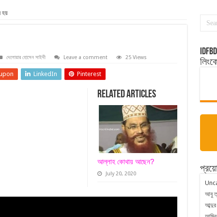
 হয়
idfbd
দেলোয়ার হোসেন সাইদী
Leave a comment
25 Views
লিংক
upon
LinkedIn
Pinterest
Related Articles
আল্লাহ কোথায় আছেন?
প্রয়ো
July 20, 2020
Unc
আবু ত
আব্দুর
আমির