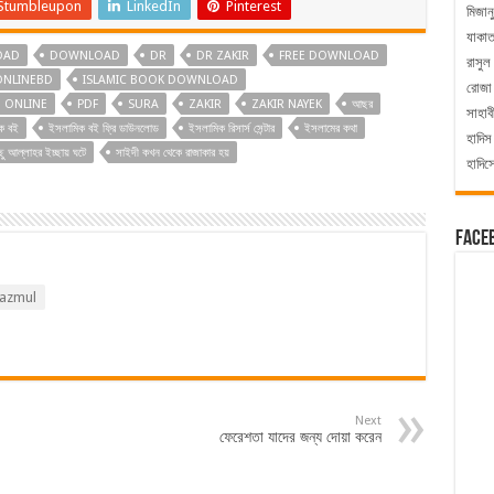
Stumbleupon
LinkedIn
Pinterest
মিজান
যাকা
OAD
DOWNLOAD
DR
DR ZAKIR
FREE DOWNLOAD
রাসুল
ONLINEBD
ISLAMIC BOOK DOWNLOAD
রোজা
ONLINE
PDF
SURA
ZAKIR
ZAKIR NAYEK
আছর
সাহাব
ক বই
ইসলামিক বই ফ্রি ডাউনলোড
ইসলামিক রিসার্স সেন্টার
ইসলামের কথা
হাদিস
ু আল্লাহর ইচ্ছায় ঘটে
সাইদী কখন থেকে রাজাকার হয়
হাদিস
Face
azmul
Next
ফেরেশতা যাদের জন্য দোয়া করেন