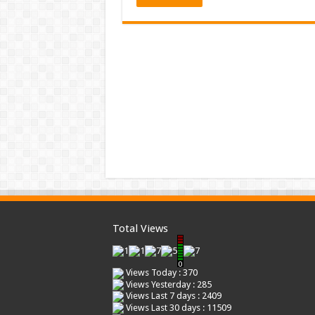
Total Views
Views Today : 370
Views Yesterday : 285
Views Last 7 days : 2409
Views Last 30 days : 11509