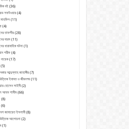
মিক বই
(36)
রয়েড সফটওয়ার
(4)
 মাহফিল
(11)
া
(4)
নের তাফসীর
(28)
ের দারস
(11)
ের ধারাবাহিক ঘটনা
(1)
ন শরীফ
(4)
 নায়েক
(17)
(5)
্দকার আব্দুল্লাহ জাহাঙ্গীর
(7)
িত্তিক ইবাদত ও জীবনপথ
(11)
য়ার হোসেন সাইদী
(2)
ুল আযম শামীম
(66)
জ
(8)
(6)
দেশ জামায়েত ইসলামী
(8)
ভিত্তিক আলোচনা
(2)
ব
(1)