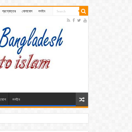
প্রশ্নোত্তর
যোগাযোগ
লগইন
াযোগ
লগইন