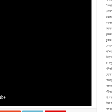
ইসলা
এন্ড্
ওয়াজ
কালেম
কুরআ
কুরআন
কুরআন
কোরআ
জাকির
জিহাদ
ড. খোন
দলিলভ
দেলো
নাজম
নামা
পরীক্ষা
বাংলা
বিষয় 
মাযহা