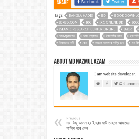
Facebook
Twitter
Share
Tags
BANGLA HADIS
BD
BOOK DOWNL
IDFBD.COM
IRC
IRC ONLINE BD
IRC
ISLAMIC RESEARCH CENTER ONLINE
JAKIR
আল-মুরসালাত
আস ছাফ্‌ফাত
ইসলামিক জ্ঞান
ইসলামি
ইসলামের বানী
কেন
তাহলে আমাদের শাস্থি হবে
সব কিছ
About Md Nazmul Azam
I am website developer.
@shamimn
Previous
সব কিছু আল্লাহর ইচ্ছায় ঘটে তাহলে আমাদের
শাস্থি হবে কেন