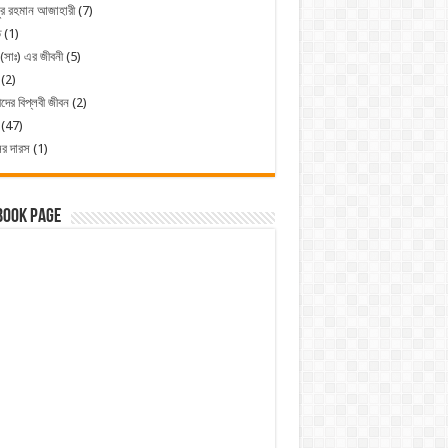
ুর রহমান আজাহারী
(7)
ত
(1)
 (সাঃ) এর জীবনী
(5)
(2)
ীদের বিপ্লবী জীবন
(2)
(47)
ের দারস
(1)
book Page