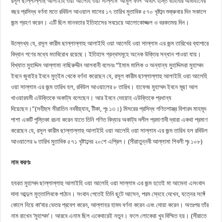
রসূল ছাল্লাল্লাহু আলাইহি ওয়া আলেহি ওয়া সাল্লাম ‘আমুল ফীল’ অর্থাৎ হস্তি বাহিনীর অভিযানের
বছর প্রসিদ্ধ বর্ণনা মতে রবিউল আওয়াল মাসের ১৭ তারিখ মুতাবিক ৫৭০ খৃষ্টাব্দ শুক্রুবার দিন সকালে
জন্ম গ্রহণ করেন। এটি ছিল মানবতার ইতিহাসের সবচেয়ে আলোকোজ্জল ও বরকতময় দিন।
উল্লেখ্য যে, রসূল কারীম ছাল্লাল্লাহু আলাইহি ওয়া আলেহি ওয়া সাল্লাম এর জন্ম তারিখের ব্যাপারে
বিদ্বান গণের মধ্যে মতবিরোধ রয়েছে। ইতিহাস গ্রন্থসমূহে অনেক উক্তির সন্ধান পাওয়া যায়।
বিখ্যাত মুহাদ্দিস আল্লামা নাছিরুদ্দীন আলবানী বলেনঃ “ইমাম মালিক ও অন্যান্য মুহাদ্দিসরা মুহাম্মদ
ইবনে জুবাইর ইবনে মুত্ইম থেকে বর্ণনা করেছেন যে, রসূল কারীম ছাল্লাল্লাহু আলাইহি ওয়া আলেহি
ওয়া সাল্লাম এর জন্ম তারিখ হল, রবিউল আওয়ালের ৮ তারিখ। হাফেজ মুহাম্মদ ইবনে মূছা আল
খাওয়ারযমী এউক্তিকে অকাট্য বলেছেন। আর ইবনে দেহয়াহ এউক্তিকে প্রধান্য
দিয়েছেন।”(সহীহুস সীরাতিন নববীয়্যাহ, টীকা, পৃঃ ১৩।) মিসরের প্রসিদ্ধ গণিতশাস্ত্র বিশারদ মাহমূদ
পাশা একটি পুস্তিকা রচনা করেন যাতে তিনি গণিত বিদ্যার অকাট্য দলীল প্রমাণাদী দ্বারা একথা প্রমাণ
করেছেন যে, রসূল কারীম ছাল্লাল্লাহু আলাইহি ওয়া আলেহি ওয়া সাল্লাম এর জন্ম তারিখ হল রবিউল
আওয়ালের ৯ তারিখ মুতাবিক ৫৭১ খৃষ্টাব্দের ২০শে এপ্রিল। (সীরাতুন্নবী আল্লামা শিবলী পৃঃ ১০৮)
নাম করণঃ
হযরত মুহাম্মদ ছাল্লাল্লাহু আলাইহি ওয়া আলেহি ওয়া সাল্লাম এর জন্ম হতেই মা আমেনা এসংবাদ
দাদা আব্দুল মুত্তালিবকে পাঠান। সংবাদ পেতেই তিনি ছুটে আসেন, পরম স্নেহে দেখেন, যত্নের সঙ্গেঁ
কোলে নিয়ে কা’বার ভেতর প্রবেশ করেন, আল্লাহর হামদ বর্ণনা করেন এবং দোয়া করেন। অতঃপর তাঁর
নাম রাখেন ‘মুহাম্মদ’। আরবে এনাম ছিল একেবারেই নতুন। ফলে লোকেরা খুব বিস্মিত হয়। (সীরাতে