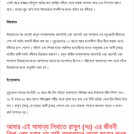
একই বছর হজ্জের মৌসূমে আঠার জন ব্যক্তি মদীনা থেকে মক্কা আগমন করে এবং ইসলাম প্রহণ
করে। হযরত মুছ আ’ব ইবন উমায়রকে তাবলীগের জন্য পাঠান হয় মদীনায়।
হিজরাতঃ
হিজরাতের পর থেকেই রাসূল সাল্লাল্লাহু আলাইহি ওয়া আলেহি ওয়া সাল্লাম এর নবুওয়াতী জীবনের
শেষ পর্ব অর্থাৎ মাদানী জীবন শুরু হয়। নুবুওয়াতের ১৩ বছরে প্রায় ছাহাবীগণ ধীরে ধীরে মক্কা ছেড়ে
মদীনায় চলে গেলেন। মহিলা এবং শিশুরা ছাড়া প্রসিদ্ধ ছাহাবীদের মধ্যে আবুবকর এবং আলী (আঃ)
ব্যতীত বাকী সবাই মদীনায় হিজরাত করলেন। রসূল কারীম সাল্লাল্লাহু আলাইহি ওয়া আলেহি ওয়া
সাল্লাম হিজরাতের জন্য আল্লাহর আদেশের অপেক্ষায় ছিলেন। পরিশেষে আল্লাহর পক্ষ থেকে তাঁকে
হিজরাতের জন্য অনুমতি দেয়া হল।
ইন্তেকালঃ
নুবুওয়াত লাভের পর তিনি ২৩ বছর পাঁচ দিন পর্যন্ত অক্লান্ত পরিশ্রম করে উম্মতকে দ্বীন শিক্ষা দেন।
২৮ ই সফর ৬৩ বছর বয়সে পবিত্রাত্মা শরীর থেকে পৃথক হয়ে যায় এবং তিনি দুনিয়া থেকে চির বিদায় নিয়ে
যান। রাসুল (সাঃ) কে হযরত আলী (আঃ) গোসল দেন এবং তারপর নামাযে জানাযা পড়েন ও দাফন
কার্য সম্পন্ন হয়।
আমার এই সামান্য লিখাতে রাসুল (সঃ) এর জীবনী
লিখা শেষ হবার নয় তাই আপনাদের অরো জানার জন্য