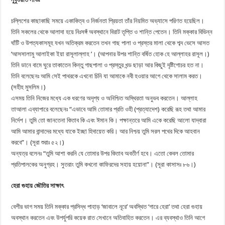
চল্লিশের কাছাকাছি সময়ে একাকিত্ব ও নির্জনতা প্রিয়তা তাঁর নিয়মিত অভ্যাসে পরিণত হয়েছিল।
তিনি সকলের থেকে আলাদা হয়ে নিঃসঙ্গঁ অবস্থানে বিরাট তৃপ্তি ও শান্তি পেতেন। তিনি মক্কার বিভিন্ন
ঘাঁটি ও উপত্যকাসমূহ যখন অতিক্রম করতেন তখন গাছ পালা ও প্রস্তর মালা থেকে শব্দ ভেসে আসত
‘আসসালামু আলাইকা ইয়া রাসূলাল্লাহ ’। (আপনার উপর শান্তি বর্ষিত হোক হে আল্লাহর রাসূল।)
তিনি ডানে বামে ঘুরে তাকাতেন কিন্তু গাছপালা ও প্রস্তুর খন্ড ছাড়া আর কিছুই দৃষ্টিগোচর হত না।
তিনি বলেছেনঃ আমি সেই পাথরকে এখনো চিনি যা আমাকে নবী হওয়ার আগে থেকে সালাম করত।
(সহীহ মুসলিম।)
এসময় তিনি নিজের মধ্যে এক ধরণের অদৃশ্য ও অনিশ্চিত অস্থিরতা অনুভব করতেন। আল্লাহ
তাআলা এব্যাপারে বলেছেনঃ “এভাবে আমি তোমার প্রতি ওহী (প্রত্যাদেশ) করেছি রূহ তথা আমার
নির্দেশ। তুমি তো জানতেনা কিতাব কি এবং ঈমান কি। পক্ষান্তরে আমি একে করেছি আলো যাদ্বারা
আমি আমার বান্দাদের মধ্যে যাকে ইচ্ছা হিদায়েত করি। আর নিশ্চয় তুমি সরল পথের দিকে আহবান
করবে”। (সূরা শুরাঃ ৫২।)
অন্যত্র বলেনঃ “তুমি আশা করনি যে তোমার উপর কিতাব অবতীর্ণ হবে। এতো কেবল তোমার
প্রতিপালকের অনুগ্রহ। সুতরাং তুমি কখনো কাফিরদের সহায় হয়োনা”। (সূরা কাসাসঃ ৮৬।)
হেরা গুহায় জৌতির সাক্ষাৎ
বেশীর ভাগ সময় তিনি মক্কার প্রসিদ্ধ পাহাড় ‘জাবালে নূরে’ অবস্থিত ‘গারে হেরা’ তথা হেরা গুহায়
অবস্থান করতেন এবং উপর্যুপরি কয়েক রাত সেখানে অতিবাহিত করতেন। এর ব্যবস্থাও তিনি আগে