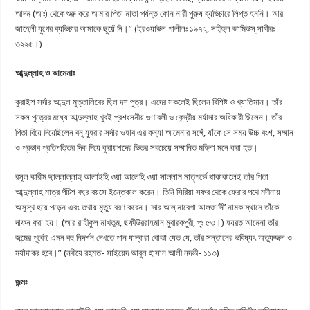
আদম (আঃ) থেকে শুরু করে আমার পিতা মাতা পর্যন্ত কোন নারী পুরুষ ব্যভিচারে লিপ্ত হননি। আর
জাহেলী যুগের ব্যভিচার আমাকে ছুয়েঁ নি।” (ইরওয়াউল গালীলঃ ১৯৭২, সহীহুল জামিউস্ সাগীরঃ
৩২২৫।)
আব্দুল্লাহ ও আমেনাঃ
কুরাইশ সর্দার আব্দুল মুত্তালিবের ছিল দশ পুত্র। এদের সকলেই ছিলেন বিশিষ্ট ও খ্যাতিমান। তাঁর
সকল পুত্রের মধ্যে আব্দুল্লাহ খুবই প্রশংসনীয় গুণাবলী ও কেন্দ্রীয় মর্যাদার অধিকারী ছিলেন। তাঁর
পিতা বিয়ে দিয়েছিলেন বনূ যুহরার সর্দার ওহাব এর কন্যা আমেনার সঙ্গেঁ, যাঁকে সে সময় উচ্চ বংশ, সম্মান
ও প্রভাব প্রতিপত্তির দিক দিয়ে কুরায়শদের ভিতর সবচেয়ে সম্মানিত মহিলা মনে করা হত।
রসূল কারীম ছাল্লাল্লাহু আলাইহি ওয়া আলেহি ওয়া সাল্লাম মাতৃগর্ভে থাকাকালেই তাঁর পিতা
আব্দুল্লাহ মাত্র পঁচিশ বছর বয়সে ইন্তেকাল করেন। তিনি সিরিয়া সফর থেকে ফেরার পথে মদীনায়
অসুস্থ হয়ে পড়েন এবং তথায় মৃত্যু বরণ করেন। ‘দার আল্ নাবেগা আলজা’দী’ নামক স্থানে তাঁকে
দাফন করা হয়। (আর রাহীকুল মাখতুম, ছফীউররাহমান মুবারকপুরী, পৃঃ ৫৩।) হযরত আমেনা তাঁর
জন্মের পূর্বেই এমন বহু নিদর্শন দেখতে পান যাদ্বারা বোঝা যেত যে, তাঁর সন্তানের ভবিষ্যৎ অত্যুজ্জল ও
মর্যাদাকর হবে।” (নবীয়ে রহমত- সাইয়েদ আবুল হাসান আলী নদভী- ১১৩)
জন্মঃ