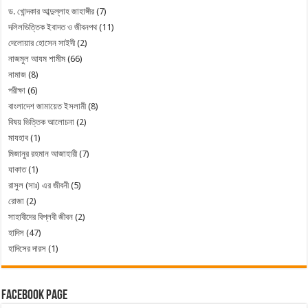
ড. খোন্দকার আব্দুল্লাহ জাহাঙ্গীর
(7)
দলিলভিত্তিক ইবাদত ও জীবনপথ
(11)
দেলোয়ার হোসেন সাইদী
(2)
নাজমুল আযম শামীম
(66)
নামাজ
(8)
পরীক্ষা
(6)
বাংলাদেশ জামায়েত ইসলামী
(8)
বিষয় ভিত্তিক আলোচনা
(2)
মাযহাব
(1)
মিজানুর রহমান আজাহারী
(7)
যাকাত
(1)
রাসুল (সাঃ) এর জীবনী
(5)
রোজা
(2)
সাহাবীদের বিপ্লবী জীবন
(2)
হাদিস
(47)
হাদিসের দারস
(1)
Facebook Page