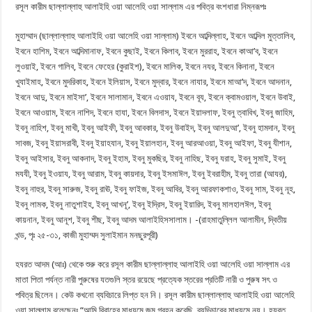
রসূল কারীম ছাল্লাল্লাহু আলাইহি ওয়া আলেহি ওয়া সাল্লাম এর পবিত্র বংশধারা নিম্নরূপঃ
মুহাম্মাদ (ছাল্লাল্লাহু আলাইহি ওয়া আলেহি ওয়া সাল্লাম) ইবনে আব্দিল্লাহ, ইবনে আব্দিল মুত্তালিব,
ইবনে হাশিম, ইবনে আব্দিমানাফ, ইবনে কুছাই, ইবনে কিলাব, ইবনে মুররাহ, ইবনে কাআ’ব, ইবনে
লুওয়াই, ইবনে গালিব, ইবনে ফেহের (কুরাইশ), ইবনে মালিক, ইবনে নযর, ইবনে কিনানা, ইবনে
খুযাইমাহ, ইবনে মুদরিকাহ, ইবনে ইলিয়াস, ইবনে মুদ্বার, ইবনে নাযার, ইবনে মাআ’দ, ইবনে আদনান,
ইবনে আদু, ইবনে মাইসা’, ইবনে সালামান, ইবনে এওয়ায, ইবনে বূয, ইবনে ক্বামওয়াল, ইবনে উবাই,
ইবনে আওয়াম, ইবনে নাশিদ, ইবনে হাযা, ইবনে বিলদাস, ইবনে ইয়াদলাফ, ইবনু ত্বাবিখ, ইবনু জাহিম,
ইবনু নাহিশ, ইবনু মাখী, ইবনু আইফী, ইবনু আবকার, ইবনু উবাইদ, ইবনু আলদুআ’, ইবনু হামদান, ইবনু
সাবজ, ইবনু ইয়াসরাবী, ইবনু ইয়াহযান, ইবনু ইয়ালহান, ইবনু আরআওয়া, ইবনু আইফা, ইবনু যীশান,
ইবনু আইসার, ইবনু আকনাদ, ইবনু ইহাম, ইবনু মুকছির, ইবনু নাহিছ, ইবনু যরাহ, ইবনু সুমাই, ইবনু
মযযী, ইবনু ইওয়ায, ইবনু আরাম, ইবনু কায়দার, ইবনু ইসমাঈল, ইবনু ইবরাহীম, ইবনু তারা (আযর),
ইবনু নাহুর, ইবনু সারুজ, ইবনু রাঊ, ইবনু ফাইজ, ইবনু আবির, ইবনু আরফাকশাও, ইবনু সাম, ইবনু নূহ,
ইবনু লামক, ইবনু নাতুশাইহ, ইবনু আখনূ’, ইবনু ইদ্রিস, ইবনু ইয়ারিদ, ইবনু মালহালঈল, ইবনু
কায়নান, ইবনু আনূশ, ইবনু শীছ, ইবনু আদম আলাইহিসসালাম। -(রাহমাতুল্লিল আলামীন, দ্বিতীয়
খন্ড, পৃঃ ২৫-৩১, কাজী মুহাম্মদ সুলাইমান মনছুরপূরী)
হযরত আদম (আঃ) থেকে শুরু করে রসূল কারীম ছাল্লাল্লাহু আলাইহি ওয়া আলেহি ওয়া সাল্লাম এর
মাতা পিতা পর্যন্ত নারী পুরুষের যতগুলি স্তর রয়েছে প্রত্যেক স্তরের প্রতিটি নারী ও পুরুষ সৎ ও
পবিত্র ছিলেন। কেউ কখনো ব্যবিচারে লিপ্ত হন নি। রসূল কারীম ছাল্লাল্লাহু আলাইহি ওয়া আলেহি
ওয়া সাল্লাম বলেছেনঃ “আমি বিবাহের মাধ্যমে জন্ম গ্রহন করেছি, ব্যভিচারের মাধ্যমে নয়। হযরত