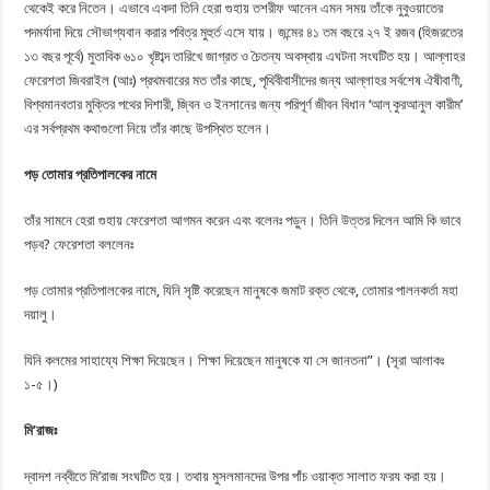
থেকেই করে নিতেন। এভাবে একদা তিনি হেরা গুহায় তশরীফ আনেন এমন সময় তাঁকে নুবুওয়াতের
পদমর্যাদা দিয়ে সৌভাগ্যবান করার পবিত্র মুহুর্ত এসে যায়। জন্মের ৪১ তম বছরে ২৭ ই রজব (হিজরতের
১৩ বছর পূর্বে) মুতাবিক ৬১০ খৃষ্টাব্দ তারিখে জাগ্রত ও চৈতন্য অবস্থায় এঘটনা সংঘটিত হয়। আল্লাহর
ফেরেশতা জিবরাইল (আঃ) প্রথমবারের মত তাঁর কাছে, পৃথিবীবাসীদের জন্য আল্লাহর সর্বশেষ ঐষীবাণী,
বিশ্বমানবতার মুক্তির পথের দিশারী, জ্বিন ও ইনসানের জন্য পরিপূর্ণ জীবন বিধান ‘আল্ কুরআনুল কারীম’
এর সর্বপ্রথম কথাগুলো নিয়ে তাঁর কাছে উপস্থিত হলেন।
পড় তোমার প্রতিপালকের নামে
তাঁর সামনে হেরা গুহায় ফেরেশতা আগমন করেন এবং বলেনঃ পড়ুন। তিনি উত্তর দিলেন আমি কি ভাবে
পড়ব? ফেরেশতা বললেনঃ
পড় তোমার প্রতিপালকের নামে, যিনি সৃষ্টি করেছেন মানুষকে জমাট রক্ত থেকে, তোমার পালনকর্তা মহা
দয়ালু।
যিনি কলমের সাহায্যে শিক্ষা দিয়েছেন। শিক্ষা দিয়েছেন মানুষকে যা সে জানতনা”। (সূরা আলাকঃ
১-৫।)
মি
’
রাজঃ
দ্বাদশ নব্বীতে মি’রাজ সংঘটিত হয়। তথায় মুসলমানদের উপর পাঁচ ওয়াক্ত সালাত ফরয করা হয়।