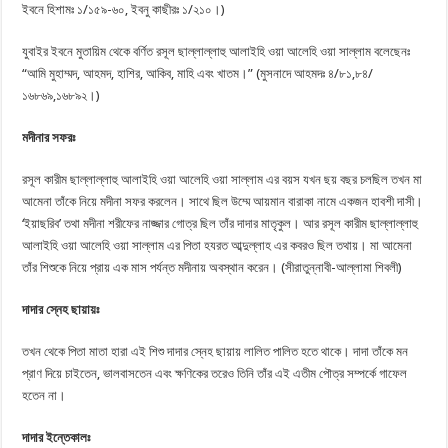
ইবনে হিশামঃ ১/১৫৯-৬০, ইবনু কাছীরঃ ১/২১০।)
যুবাইর ইবনে মুতায়িম থেকে বর্ণিত রসূল ছাল্লাল্লাহু আলাইহি ওয়া আলেহি ওয়া সাল্লাম বলেছেনঃ
“আমি মুহাম্মদ, আহমদ, হাশির, আকিব, মাহি এবং খাতম।” (মুসনাদে আহমদঃ ৪/৮১,৮৪/
১৬৮৬৯,১৬৮৯২।)
মদীনার সফরঃ
রসূল কারীম ছাল্লাল্লাহু আলাইহি ওয়া আলেহি ওয়া সাল্লাম এর বয়স যখন ছয় বছর চলছিল তখন মা
আমেনা তাঁকে নিয়ে মদীনা সফর করলেন। সাথে ছিল উম্মে আয়মান বারাকা নামে একজন হাবশী দাসী।
‘ইয়াছরিব’ তথা মদীনা শরীফের নাজ্জার গোত্র ছিল তাঁর দাদার মাতৃকুল। আর রসূল কারীম ছাল্লাল্লাহু
আলাইহি ওয়া আলেহি ওয়া সাল্লাম এর পিতা হযরত আব্দুল্লাহ এর কবরও ছিল তথায়। মা আমেনা
তাঁর শিশুকে নিয়ে প্রায় এক মাস পর্যন্ত মদীনায় অবস্থান করেন। (সীরাতুন্নাবী-আল্লামা শিবলী)
দাদার স্নেহ ছায়ায়ঃ
তখন থেকে পিতা মাতা হারা এই শিশু দাদার স্নেহ ছায়ায় লালিত পালিত হতে থাকে। দাদা তাঁকে মন
প্রাণ দিয়ে চাইতেন, ভালবাসতেন এবং ক্ষণিকের তরেও তিনি তাঁর এই এতীম পৌত্র সম্পর্কে গাফেল
হতেন না।
দাদার ইন্তেকালঃ