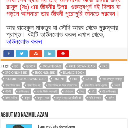
রাসুল (সঃ) এর জীবনীর উপর গুরুত্বপূর্ন বই দিলাম যা
পড়লে আপনারা তার জীবনী পুরোপুরি জানতে পরবেন।
আর রাহেকুল মাকতুব যা সৌদি আরব থেকে পুরুস্কার
প্রাপ্ত। বইটি ডাউনলোড করুন এখান থেকে,
ডাউনলোড করুন
Tags
BD
BOOK
DOWNLOAD
FREE DOWNLOAD
IRC
IRC ONLINE BD
IRCONLINEBD
ISLAMIC BOOK
ISLAMIC BOOK DOWNLOAD
ONLINE
PDF
RASUL
আর রাহেকুল মাক্তুব
ইসলামিক জ্ঞান
ইসলামিক বই
ইসলামিক বই ফ্রি ডাউনলোড
ইসলামিক রিসার্স সেন্টার
জিবনী
জীবনী
ডাউনলোড
নাসির উদ্দিন আলবানী
পিডিএফ
ফ্রি
বই
বই ডাউনলোড
বাংলা হাদিস
রাসুল
রাসুল (সাঃ)
রাসুল (সাঃ) এর জীবনী বই
সহি ইসলাম
হাদিস
About Md Nazmul Azam
I am website developer.