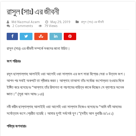
রাসুল (সাঃ) এর জীবনী
Md Nazmul Azam
May 29, 2019
রাসুল (সাঃ) এর জীবনী
2 Comments
79 Views
রাসুল (সাঃ) এর জীবনী সম্পর্কে সকলের জানা উচিত।
বংশ পরিচয়ঃ
রসূল ছাল্লাল্লাহু আলাইহি ওয়া আলেহি ওয়া সাল্লাম এর বংশ সারা বিশ্বের সেরা ও উত্তম বংশ।
আপন পর সবাই অকপটে তা স্বীকার করত। আল্লাহ তাআলা তাঁর সর্বোচ্চ বংশোদ্ভত হওয়ার দিকে
ইঙ্গিঁত করে বলেছেনঃ “আল্লাহ তাঁর রিসালত বা পয়গামের দায়িত্ব কাকে দিচ্ছেন সে ব্যাপারে অনেক
জ্ঞাত।” (সূরা আন আমঃ ১২৪)
নবী করীম ছাল্লাল্লাহু আলাইহি ওয়া আলেহি ওয়া সাল্লাম নিজেও বলেছেনঃ “আমি বনী আদমের
সর্বোত্তম বংশে প্রেরীত হয়েছি। আমার যুগই সর্বশেষ্ঠ যুগ।”(সহীহ আল বুখারীঃ ৪/১৫১)
পবিত্র বংশধারাঃ