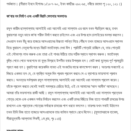
গর্ভজাত। (সীরাত ইবনে হিশামঃ ১/১৮৭-৯০, ইবন কাছীরঃ ২৬২-৬৫, নবীয়ে রহমত পৃ ১২০, ১২১।)
কা’
বার নব নির্মাণ এবং একটি বিরাট ফেতনার অবসানঃ
রসূল কারীম ছাল্লাল্লাহু আলাইহি ওয়া আলেহি ওয়া সাল্লাম এর বয়স যখন পঁয়ত্রিশ বছর, তখন
কুরায়শরা নতুন ভাবে কা’বা শরীফ নির্মাণ করতে চাইলেন এবং এর উপর ছাদ ঢালাইয়ের মনস্থ করলেন।
দেওয়াল যখন উঁচু করে হাজরে আসওয়াদের উচ্চতা পর্যন্ত গিয়ে পৌঁছল তখন হাজরে আসওয়াদ স্থাপন
নিয়ে কুরায়শ নেতৃবর্গের মধ্যে বিরাট মতানৈক্য দেখা দিল। প্রতিটি গোত্রই চাচ্ছিল যে, তার গোত্রই
এই সৌভাগ্য লাভ করুক এবং তারা এই পাথর উঠিয়ে তার সঠিক স্থানে স্থাপন করুক। মতানৈক্য
বৃদ্ধি পেতে পেতে অবশেষে তা যুদ্ধ বিগ্রহে উপণীত হবার উপক্রম হল। মোট কথা যুদ্ধের পূর্ণ প্রস্তুতি
গ্রহণ করা হল। কুরাইশরা কয়েকদিন যাবত এই সংকটের মাঝে কালক্ষেপণ করল। অতঃপর সকলেই এ
বিষয়ে একমত হল যে, যে ব্যক্তি অমুক দিন প্রথম প্রবেশ করবে সে এ ব্যাপারে ফায়সালা প্রদান
করবে। অনন্তর সর্বপ্রথম রসূল সাল্লাল্লাহু আলাইহি ওয়া আলেহি ওয়া সাল্লাম প্রবেশ করেন।
তাঁকে প্রবেশ করতে দেখেই সবাই সমস্বরে চেচিয়ে উঠে, এই যে আমাদের ‘আল আমীন’ আসছেন।
আমরা তাঁর ফয়সালায় রাজী আছি। রসূল সাল্লাল্লাহু আলাইহি ওয়া আলেহি ওয়া সাল্লাম প্রত্যেক
গোত্র থেকে এক একজন সর্দার নির্বাচন করলেন এবং একটি চাদর বিছিয়ে নিজ হাতে পাথরটি চাদরের উপর
রাখলেন এবং প্রত্যেক গোত্রের সর্দারকে চাদরের পাশ ধরতে বললেন। তারপর যখন সবাই উঠালেন
তখন তিনি নিজ হাতে হাজরে আসওয়াদকে তার বর্তমান স্থানে রেখে দিলেন। (মুসতাদরাকে হাকেম,
সীরাতুন্নাবী-আল্লামা শিবলী, ১ম খন্ড, পৃঃ ১২৪)
নুবুওয়াত লাভঃ