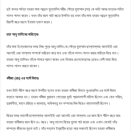
দুই বৎসর পর্যন্ত হযরত দাদা আব্দুল মুত্তালিব স্বীয় পৌত্র মুহাম্মাদ (সা) কে অতি আদর যত্নের সহিত
লালন পালন করেন। যখন তাঁর বয়স আট বছরে উপণিত হয় তখন তাঁর দাদা হযরত আব্দুল মুত্তালিব
বিরাশী বছর বয়সে ইহদাম ত্যাগ করেন।
চাচা আবু তালিবের দায়িত্বেঃ
তাঁর দাদা ইন্তেকালের সময় নিজ পুত্র আবু তালিব কে পৌত্র মুহাম্মাদ ছাল্লাল্লাহু আলাইহি ওয়া
আলেহি ওয়া সাল্লাম সম্পর্কে অছিয়ত করে যান এবং তাঁকে লালন-পালন করার দায়িত্ব দিয়ে যান।
হযরত আবু তালিবও তাঁকে সাদরে গ্রহণ করেন এবং নিজের ছেলেমেয়েদের চেয়েও বেশী মায়া দিয়ে
লালন-পালন করতে থাকেন।
খদীজা (রাঃ) এর সঙ্গেঁ বিবাহঃ
যখন তিনি পঁচিশ বছর বয়সে উপনীত হলেন তখন হযরত খাদীজা বিনতে খুওয়ায়লিদ এর সঙ্গেঁ বিবাহ
বন্ধনে আবদ্ধ হন। হযরত খদীজা কুরায়শ গোত্রের খুবই প্রভাবশালী মহিলা ছিলেন এবং বোধ শক্তি,
দুরদর্শিতা, মহান চরিত্র ও ব্যবহার, অধিকন্তু ধন সম্পদের দিক দিয়েও খ্যাতনাম্নী ছিলেন।
বিয়ের সময় মহানবী ছাল্লাল্লাহু আলাইহি ওয়া আলেহি ওয়া সাল্লাম এর বয়স ছিল পঁচিশ বছর আর
হযরত খাদীজার বয়স ছিল ৪০ বছর। আবু তালেব বিয়ের খুতবা পাঠ করেন এবং এখান থেকেই তাঁর
দাম্পত্য জীবনের সূচনা ঘটে। তাঁর সন্তান ইব্রাহীম ছাড়া আর সকলেই ছিলেন হযরত খাদীজার