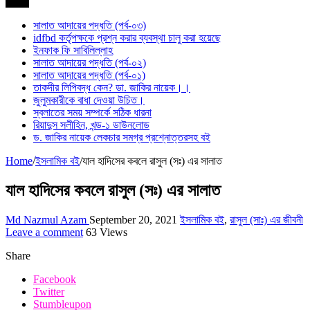
সর্বশেষ
সালাত আদায়ের পদ্ধতি (পর্ব-০৩)
idfbd কর্তৃপক্ষকে প্রশ্ন করার ব্যবস্থা চালু করা হয়েছে
ইনফাক ফি সাবিলিল্লাহ
সালাত আদায়ের পদ্ধতি (পর্ব-০২)
সালাত আদায়ের পদ্ধতি (পর্ব-০১)
তাকদীর লিপিবদ্ধ কেন? ডা. জাকির নায়েক।।
জুলুমকারীকে বাধা দেওয়া উচিত।
স্বলাতের সময় সম্পর্কে সঠিক ধারনা
রিয়াদুস সলীহিন, খন্ড-১ ডাউনলোড
ড. জাকির নায়েক লেকচার সমগ্র প্রশ্নোত্তরসহ বই
Home
/
ইসলামিক বই
/
যাল হাদিসের কবলে রাসুল (সঃ) এর সালাত
যাল হাদিসের কবলে রাসুল (সঃ) এর সালাত
Md Nazmul Azam
September 20, 2021
ইসলামিক বই
,
রাসুল (সাঃ) এর জীবনী
Leave a comment
63 Views
Share
Facebook
Twitter
Stumbleupon