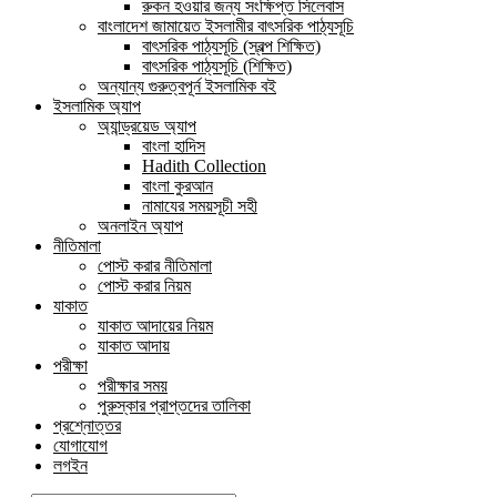
রুকন হওয়ার জন্য সংক্ষিপ্ত সিলেবাস
বাংলাদেশ জামায়েত ইসলামীর বাৎসরিক পাঠ্যসূচি
বাৎসরিক পাঠ্যসূচি (স্বল্প শিক্ষিত)
বাৎসরিক পাঠ্যসূচি (শিক্ষিত)
অন্যান্য গুরুত্বপূর্ন ইসলামিক বই
ইসলামিক অ্যাপ
অ্যান্ড্রয়েড অ্যাপ
বাংলা হাদিস
Hadith Collection
বাংলা কুরআন
নামাযের সময়সূচী সহী
অনলাইন অ্যাপ
নীতিমালা
পোস্ট করার নীতিমালা
পোস্ট করার নিয়ম
যাকাত
যাকাত আদায়ের নিয়ম
যাকাত আদায়
পরীক্ষা
পরীক্ষার সময়
পুরুস্কার প্রাপ্তদের তালিকা
প্রশ্নোত্তর
যোগাযোগ
লগইন