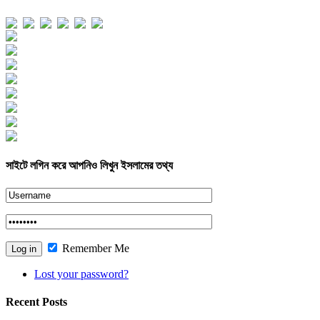
Views Today : 282
Views Yesterday : 395
Views Last 7 days : 2347
Views Last 30 days : 11394
Views This Month : 2347
Views This Year : 63105
Total views : 176675
Who's Online : 1
সাইটে লগিন করে আপনিও লিখুন ইসলামের তথ্য
Remember Me
Lost your password?
Recent Posts