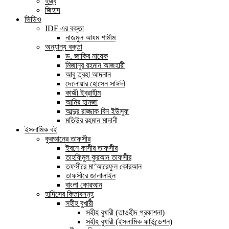
হজ্ব
জিহাদ
ভিডিও
IDF এর বক্তা
নাজমুল আযম শামীম
অন্যান্য বক্তা
ড. জাকির নায়েক
মিজানুর রহমান আজহারী
আবু ত্বহা আদনান
দেলোয়ার হোসেন সাঈদী
কাজী ইব্রাহীম
আমির হামজা
আব্দুর রাজ্জাক বিন ইউসুফ
মতিউর রহমান মাদানী
ইসলামিক বই
কুরআনের তাফসীর
ইবনে কাসীর তাফসীর
তাহফিমুল কুরআন তাফসীর
তফসীরে মা’আরেফুল কোরআন
তাফসীরে জালালাইন
বাংলা কোরআন
হাদিসের কিতাবসমূহ
সহীহ বুখারী
সহীহ বুখারী (তাওহীদ প্রকাশনা)
সহীহ বুখারী (ইসলামিক ফাউন্ডেশন)