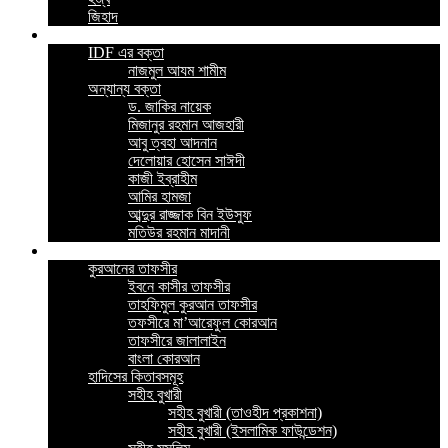
জিহাদ
ভিডিও
IDF এর বক্তা
নাজমুল আযম শামীম
অন্যান্য বক্তা
ড. জাকির নায়েক
মিজানুর রহমান আজহারী
আবু ত্বহা আদনান
দেলোয়ার হোসেন সাঈদী
কাজী ইব্রাহীম
আমির হামজা
আব্দুর রাজ্জাক বিন ইউসুফ
মতিউর রহমান মাদানী
ইসলামিক বই
কুরআনের তাফসীর
ইবনে কাসীর তাফসীর
তাহফিমুল কুরআন তাফসীর
তফসীরে মা’আরেফুল কোরআন
তাফসীরে জালালাইন
বাংলা কোরআন
হাদিসের কিতাবসমূহ
সহীহ বুখারী
সহীহ বুখারী (তাওহীদ প্রকাশনা)
সহীহ বুখারী (ইসলামিক ফাউন্ডেশন)