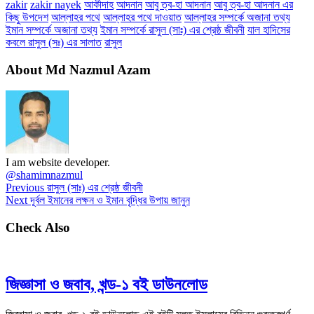
zakir
zakir nayek
আকীদাহ
আদনান
আবু ত্ব-হা আদনান
আবু ত্ব-হা আদনান এর
কিছু উপদেশ
আল্লাহর পথে
আল্লাহর পথে দাওয়াত
আল্লাহর সম্পর্কে অজানা তথ্য
ইমান সম্পর্কে অজানা তথ্য
ইমান সম্পর্কে রাসুল (সাঃ) এর শ্রেষ্ঠ জীবনী
যাল হাদিসের
কবলে রাসুল (সঃ) এর সালাত
রাসুল
About Md Nazmul Azam
I am website developer.
@shamimnazmul
Previous
রাসুল (সাঃ) এর শ্রেষ্ঠ জীবনী
Next
দূর্বল ইমানের লক্ষন ও ইমান বৃদ্ধির উপায় জানুন
Check Also
জিজ্ঞাসা ও জবাব, খন্ড-১ বই ডাউনলোড