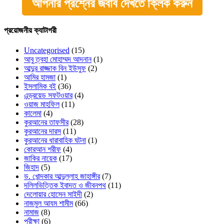
আপনার প্রশ্নের জবাব দেখতে ক্লিক করুন
প্রয়োজনীয় ক্যাটাগরী
Uncategorised
(15)
আবু ত্বহা মোহাম্মদ আদনান
(1)
আব্দুর রাজ্জাক বিন ইউসুফ
(2)
আমির হামজা
(1)
ইসলামিক বই
(36)
এন্ড্রয়েড সফটওয়ার
(4)
ওয়াজ মাহফিল
(11)
কালেমা
(4)
কুরআনের তাফসীর
(28)
কুরআনের দারস
(11)
কুরআনের ধারাবাহিক ঘটনা
(1)
কোরআন শরীফ
(4)
জাকির নায়েক
(17)
জিহাদ
(5)
ড. খোন্দকার আব্দুল্লাহ জাহাঙ্গীর
(7)
দলিলভিত্তিক ইবাদত ও জীবনপথ
(11)
দেলোয়ার হোসেন সাইদী
(2)
নাজমুল আযম শামীম
(66)
নামাজ
(8)
পরীক্ষা
(6)