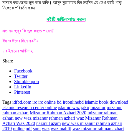
নামাযে কতধরনের ভুল করে থাকি। আসুন মুজাফফর বিন মহসিন এর লেখা বইটি পড়ে
নিজেকে পরিবর্তন করুন
বইটি ডাউনলোড করুন
এত বড় হুজুর কি ভুল করতে পারেন?
ঈদ ও ঈদের দিনে করনীয়
চার ইমামের আকীদাহ
Share
Facebook
Twitter
Stumbleupon
LinkedIn
Pinterest
Tags
idfbd.com
irc
irc online bd
irconlinebd
islamic book download
islamic research center online
islamic waz
jakir
mizanur
mizanur
rahman azhari
Mizanur Rahman Azhari 2020
mizanur rahman
azhari new waz
mizanur rahman azhari waz
Mizanur Rahman
Azhari Waz 2020
nazmul azam
new waz mizanur rahman azhari
2019
online
pdf
sura
waz
waz mahfil
waz mizanur rahman azhari