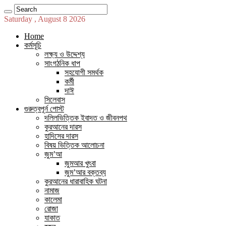
Saturday , August 8 2026
Home
কর্মসূচি
লক্ষ্য ও উদ্দেশ্য
সাংগঠনিক ধাপ
সহযোগী সমর্থক
কর্মী
দাঈ
সিলেবাস
গুরুত্বপূর্ন পোস্ট
দলিলভিত্তিক ইবাদত ও জীবনপথ
কুরআনের দারস
হাদিসের দারস
বিষয় ভিত্তিক আলোচনা
জুম’আ
জুমআর খুৎবা
জুম’আর বক্তব্য
কুরআনের ধারাবাহিক ঘটনা
নামাজ
কালেমা
রোজা
যাকাত