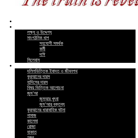
Home
কর্মসূচি
লক্ষ্য ও উদ্দেশ্য
সাংগঠনিক ধাপ
সহযোগী সমর্থক
কর্মী
দাঈ
সিলেবাস
গুরুত্বপূর্ন পোস্ট
দলিলভিত্তিক ইবাদত ও জীবনপথ
কুরআনের দারস
হাদিসের দারস
বিষয় ভিত্তিক আলোচনা
জুম’আ
জুমআর খুৎবা
জুম’আর বক্তব্য
কুরআনের ধারাবাহিক ঘটনা
নামাজ
কালেমা
রোজা
যাকাত
হজ্ব