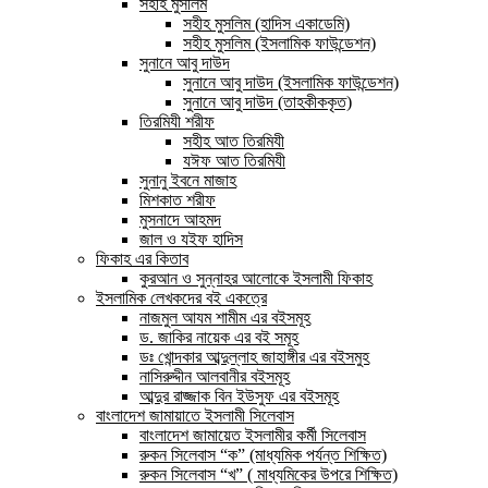
সহীহ মুসলিম
সহীহ মুসলিম (হাদিস একাডেমি)
সহীহ মুসলিম (ইসলামিক ফাউন্ডেশন)
সুনানে আবু দাউদ
সুনানে আবু দাউদ (ইসলামিক ফাউন্ডেশন)
সুনানে আবু দাউদ (তাহকীককৃত)
তিরমিযী শরীফ
সহীহ আত তিরমিযী
যঈফ আত তিরমিযী
সুনানু ইবনে মাজাহ
মিশকাত শরীফ
মুসনাদে আহমদ
জাল ও যইফ হাদিস
ফিকাহ এর কিতাব
কুরআন ও সুন্নাহর আলোকে ইসলামী ফিকাহ
ইসলামিক লেখকদের বই একত্রে
নাজমুল আযম শামীম এর বইসমূহ
ড. জাকির নায়েক এর বই সমূহ
ডঃ খোন্দকার আব্দুল্লাহ জাহাঙ্গীর এর বইসমুহ
নাসিরুদ্দীন আলবানীর বইসমূহ
আব্দুর রাজ্জাক বিন ইউসুফ এর বইসমূহ
বাংলাদেশ জামায়াতে ইসলামী সিলেবাস
বাংলাদেশ জামায়েত ইসলামীর কর্মী সিলেবাস
রুকন সিলেবাস “ক” (মাধ্যমিক পর্যন্ত শিক্ষিত)
রুকন সিলেবাস “খ” ( মাধ্যমিকের উপরে শিক্ষিত)