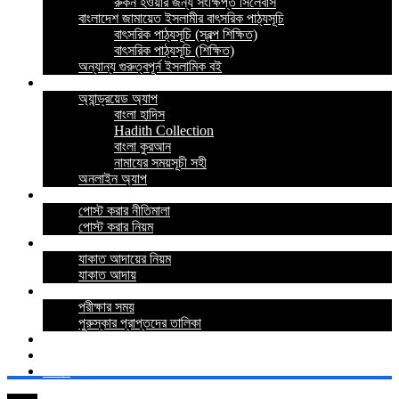
রুকন হওয়ার জন্য সংক্ষিপ্ত সিলেবাস
বাংলাদেশ জামায়েত ইসলামীর বাৎসরিক পাঠ্যসূচি
বাৎসরিক পাঠ্যসূচি (স্বল্প শিক্ষিত)
বাৎসরিক পাঠ্যসূচি (শিক্ষিত)
অন্যান্য গুরুত্বপূর্ন ইসলামিক বই
ইসলামিক অ্যাপ
অ্যান্ড্রয়েড অ্যাপ
বাংলা হাদিস
Hadith Collection
বাংলা কুরআন
নামাযের সময়সূচী সহী
অনলাইন অ্যাপ
নীতিমালা
পোস্ট করার নীতিমালা
পোস্ট করার নিয়ম
যাকাত
যাকাত আদায়ের নিয়ম
যাকাত আদায়
পরীক্ষা
পরীক্ষার সময়
পুরুস্কার প্রাপ্তদের তালিকা
প্রশ্নোত্তর
যোগাযোগ
লগইন