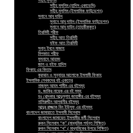
সহীহ মুসলিম
সহীহ মুসলিম (হাদিস একাডেমি)
সহীহ মুসলিম (ইসলামিক ফাউন্ডেশন)
সুনানে আবু দাউদ
সুনানে আবু দাউদ (ইসলামিক ফাউন্ডেশন)
সুনানে আবু দাউদ (তাহকীককৃত)
তিরমিযী শরীফ
সহীহ আত তিরমিযী
যঈফ আত তিরমিযী
সুনানু ইবনে মাজাহ
মিশকাত শরীফ
মুসনাদে আহমদ
জাল ও যইফ হাদিস
ফিকাহ এর কিতাব
কুরআন ও সুন্নাহর আলোকে ইসলামী ফিকাহ
ইসলামিক লেখকদের বই একত্রে
নাজমুল আযম শামীম এর বইসমূহ
ড. জাকির নায়েক এর বই সমূহ
ডঃ খোন্দকার আব্দুল্লাহ জাহাঙ্গীর এর বইসমুহ
নাসিরুদ্দীন আলবানীর বইসমূহ
আব্দুর রাজ্জাক বিন ইউসুফ এর বইসমূহ
বাংলাদেশ জামায়াতে ইসলামী সিলেবাস
বাংলাদেশ জামায়েত ইসলামীর কর্মী সিলেবাস
রুকন সিলেবাস “ক” (মাধ্যমিক পর্যন্ত শিক্ষিত)
রুকন সিলেবাস “খ” ( মাধ্যমিকের উপরে শিক্ষিত)