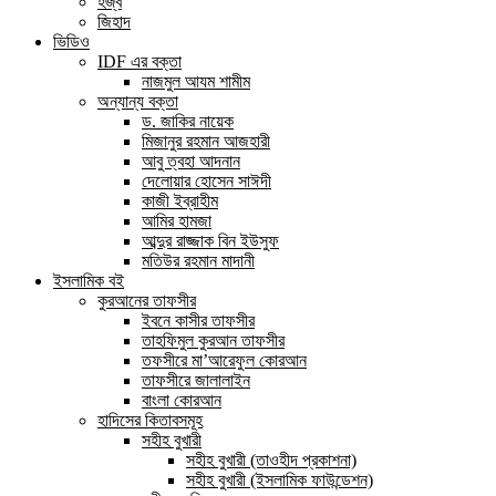
হজ্ব
জিহাদ
ভিডিও
IDF এর বক্তা
নাজমুল আযম শামীম
অন্যান্য বক্তা
ড. জাকির নায়েক
মিজানুর রহমান আজহারী
আবু ত্বহা আদনান
দেলোয়ার হোসেন সাঈদী
কাজী ইব্রাহীম
আমির হামজা
আব্দুর রাজ্জাক বিন ইউসুফ
মতিউর রহমান মাদানী
ইসলামিক বই
কুরআনের তাফসীর
ইবনে কাসীর তাফসীর
তাহফিমুল কুরআন তাফসীর
তফসীরে মা’আরেফুল কোরআন
তাফসীরে জালালাইন
বাংলা কোরআন
হাদিসের কিতাবসমূহ
সহীহ বুখারী
সহীহ বুখারী (তাওহীদ প্রকাশনা)
সহীহ বুখারী (ইসলামিক ফাউন্ডেশন)