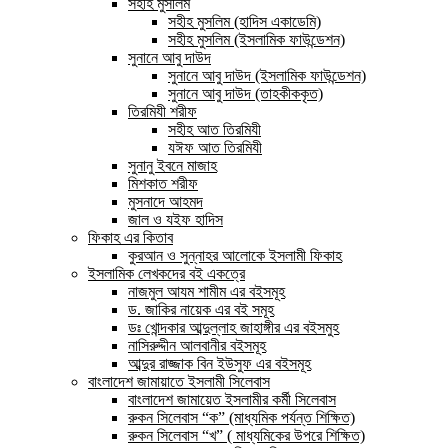
সহীহ মুসলিম
সহীহ মুসলিম (হাদিস একাডেমি)
সহীহ মুসলিম (ইসলামিক ফাউন্ডেশন)
সুনানে আবু দাউদ
সুনানে আবু দাউদ (ইসলামিক ফাউন্ডেশন)
সুনানে আবু দাউদ (তাহকীককৃত)
তিরমিযী শরীফ
সহীহ আত তিরমিযী
যঈফ আত তিরমিযী
সুনানু ইবনে মাজাহ
মিশকাত শরীফ
মুসনাদে আহমদ
জাল ও যইফ হাদিস
ফিকাহ এর কিতাব
কুরআন ও সুন্নাহর আলোকে ইসলামী ফিকাহ
ইসলামিক লেখকদের বই একত্রে
নাজমুল আযম শামীম এর বইসমূহ
ড. জাকির নায়েক এর বই সমূহ
ডঃ খোন্দকার আব্দুল্লাহ জাহাঙ্গীর এর বইসমুহ
নাসিরুদ্দীন আলবানীর বইসমূহ
আব্দুর রাজ্জাক বিন ইউসুফ এর বইসমূহ
বাংলাদেশ জামায়াতে ইসলামী সিলেবাস
বাংলাদেশ জামায়েত ইসলামীর কর্মী সিলেবাস
রুকন সিলেবাস “ক” (মাধ্যমিক পর্যন্ত শিক্ষিত)
রুকন সিলেবাস “খ” ( মাধ্যমিকের উপরে শিক্ষিত)