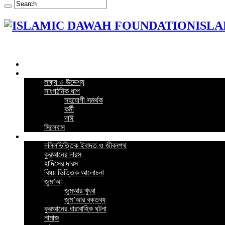
ISLA
Home
কর্মসূচি
লক্ষ্য ও উদ্দেশ্য
সাংগঠনিক ধাপ
সহযোগী সমর্থক
কর্মী
দাঈ
সিলেবাস
গুরুত্বপূর্ন পোস্ট
দলিলভিত্তিক ইবাদত ও জীবনপথ
কুরআনের দারস
হাদিসের দারস
বিষয় ভিত্তিক আলোচনা
জুম’আ
জুমআর খুৎবা
জুম’আর বক্তব্য
কুরআনের ধারাবাহিক ঘটনা
নামাজ