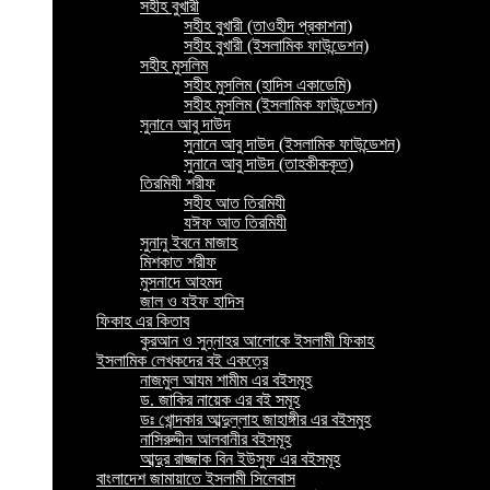
সহীহ বুখারী
সহীহ বুখারী (তাওহীদ প্রকাশনা)
সহীহ বুখারী (ইসলামিক ফাউন্ডেশন)
সহীহ মুসলিম
সহীহ মুসলিম (হাদিস একাডেমি)
সহীহ মুসলিম (ইসলামিক ফাউন্ডেশন)
সুনানে আবু দাউদ
সুনানে আবু দাউদ (ইসলামিক ফাউন্ডেশন)
সুনানে আবু দাউদ (তাহকীককৃত)
তিরমিযী শরীফ
সহীহ আত তিরমিযী
যঈফ আত তিরমিযী
সুনানু ইবনে মাজাহ
মিশকাত শরীফ
মুসনাদে আহমদ
জাল ও যইফ হাদিস
ফিকাহ এর কিতাব
কুরআন ও সুন্নাহর আলোকে ইসলামী ফিকাহ
ইসলামিক লেখকদের বই একত্রে
নাজমুল আযম শামীম এর বইসমূহ
ড. জাকির নায়েক এর বই সমূহ
ডঃ খোন্দকার আব্দুল্লাহ জাহাঙ্গীর এর বইসমুহ
নাসিরুদ্দীন আলবানীর বইসমূহ
আব্দুর রাজ্জাক বিন ইউসুফ এর বইসমূহ
বাংলাদেশ জামায়াতে ইসলামী সিলেবাস