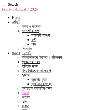
Friday , August 7 2026
Home
কর্মসূচি
লক্ষ্য ও উদ্দেশ্য
সাংগঠনিক ধাপ
সহযোগী সমর্থক
কর্মী
দাঈ
সিলেবাস
গুরুত্বপূর্ন পোস্ট
দলিলভিত্তিক ইবাদত ও জীবনপথ
কুরআনের দারস
হাদিসের দারস
বিষয় ভিত্তিক আলোচনা
জুম’আ
জুমআর খুৎবা
জুম’আর বক্তব্য
কুরআনের ধারাবাহিক ঘটনা
নামাজ
কালেমা
রোজা
যাকাত