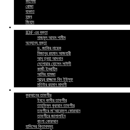
কালেমা
রোজা
যাকাত
হজ্ব
জিহাদ
ভিডিও
IDF এর বক্তা
নাজমুল আযম শামীম
অন্যান্য বক্তা
ড. জাকির নায়েক
মিজানুর রহমান আজহারী
আবু ত্বহা আদনান
দেলোয়ার হোসেন সাঈদী
কাজী ইব্রাহীম
আমির হামজা
আব্দুর রাজ্জাক বিন ইউসুফ
মতিউর রহমান মাদানী
ইসলামিক বই
কুরআনের তাফসীর
ইবনে কাসীর তাফসীর
তাহফিমুল কুরআন তাফসীর
তফসীরে মা’আরেফুল কোরআন
তাফসীরে জালালাইন
বাংলা কোরআন
হাদিসের কিতাবসমূহ