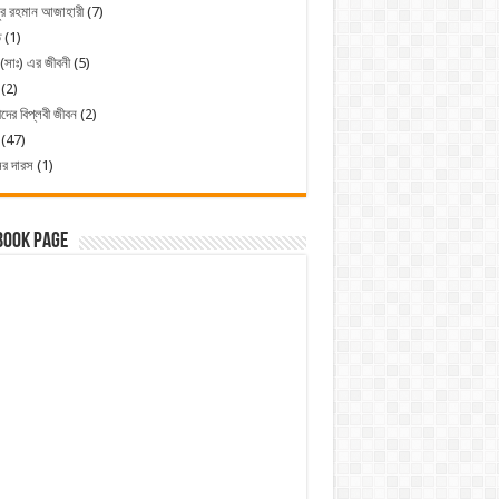
ুর রহমান আজাহারী
(7)
ত
(1)
 (সাঃ) এর জীবনী
(5)
(2)
ীদের বিপ্লবী জীবন
(2)
(47)
ের দারস
(1)
book Page