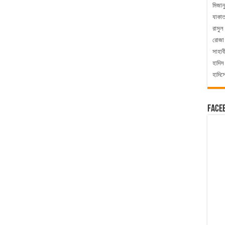
মিজান
যাকা
রাসুল
রোজা
সাহাব
হাদিস
হাদিস
Face