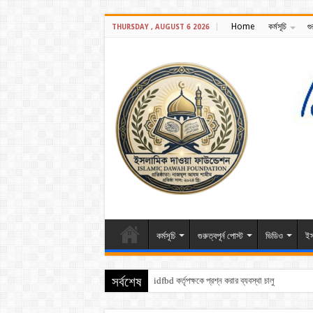
Home
কর্মসূচি
গু
THURSDAY , AUGUST 6 2026
কর্মসূচি
গুরুত্বপূর্ন পোস্ট
ভিডিও
ইস
idfbd কর্তৃপক্ষকে প্রশ্ন করার ব্যবস্থা চালু করা হয়েছে
সর্বশেষ