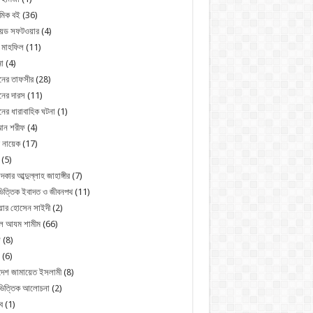
মিক বই
(36)
রয়েড সফটওয়ার
(4)
 মাহফিল
(11)
া
(4)
নের তাফসীর
(28)
ের দারস
(11)
ের ধারাবাহিক ঘটনা
(1)
ন শরীফ
(4)
 নায়েক
(17)
(5)
্দকার আব্দুল্লাহ জাহাঙ্গীর
(7)
িত্তিক ইবাদত ও জীবনপথ
(11)
য়ার হোসেন সাইদী
(2)
ুল আযম শামীম
(66)
জ
(8)
(6)
দেশ জামায়েত ইসলামী
(8)
ভিত্তিক আলোচনা
(2)
ব
(1)