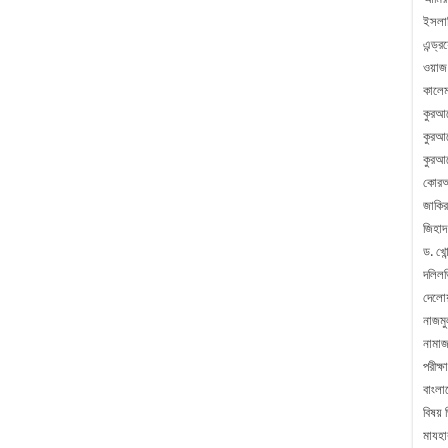
ইসলা
এন্ড্
ওয়াজ
কালেম
কুরআ
কুরআন
কুরআন
কোরআ
জাকির
জিহাদ
ড. খোন
দলিলভ
দেলো
নাজম
নামা
পরীক্ষা
বাংলা
বিষয় 
মাযহা