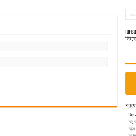
idfbd
লিংক
প্রয়ো
Unc
আবু ত
আব্দুর
আমির