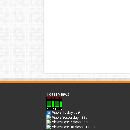
Total Views
Views Today : 29
Views Yesterday : 285
Views Last 7 days : 2283
Views Last 30 days : 11601