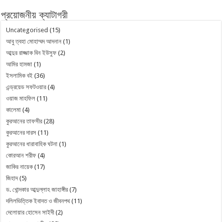
প্রয়োজনীয় ক্যাটাগরী
Uncategorised
(15)
আবু ত্বহা মোহাম্মদ আদনান
(1)
আব্দুর রাজ্জাক বিন ইউসুফ
(2)
আমির হামজা
(1)
ইসলামিক বই
(36)
এন্ড্রয়েড সফটওয়ার
(4)
ওয়াজ মাহফিল
(11)
কালেমা
(4)
কুরআনের তাফসীর
(28)
কুরআনের দারস
(11)
কুরআনের ধারাবাহিক ঘটনা
(1)
কোরআন শরীফ
(4)
জাকির নায়েক
(17)
জিহাদ
(5)
ড. খোন্দকার আব্দুল্লাহ জাহাঙ্গীর
(7)
দলিলভিত্তিক ইবাদত ও জীবনপথ
(11)
দেলোয়ার হোসেন সাইদী
(2)