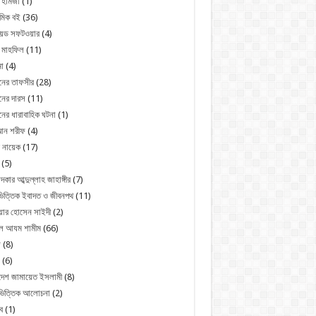
 হামজা
(1)
মিক বই
(36)
রয়েড সফটওয়ার
(4)
 মাহফিল
(11)
া
(4)
নের তাফসীর
(28)
ের দারস
(11)
ের ধারাবাহিক ঘটনা
(1)
ন শরীফ
(4)
 নায়েক
(17)
(5)
্দকার আব্দুল্লাহ জাহাঙ্গীর
(7)
িত্তিক ইবাদত ও জীবনপথ
(11)
য়ার হোসেন সাইদী
(2)
ুল আযম শামীম
(66)
জ
(8)
(6)
দেশ জামায়েত ইসলামী
(8)
ভিত্তিক আলোচনা
(2)
ব
(1)