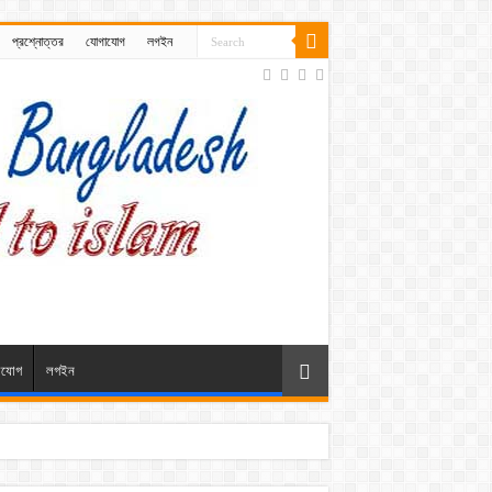
প্রশ্নোত্তর
যোগাযোগ
লগইন
াযোগ
লগইন