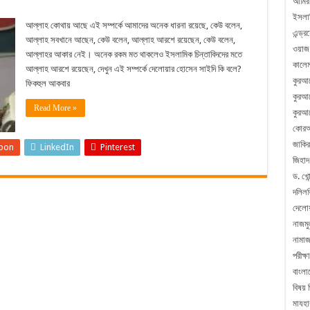
আমির
ইসলা
আল্লাহ কোথায় আছে এই সম্পর্কে আমাদের অনেক ধারনা রয়েছে, কেউ বলেন,
এন্ড্
আল্লাহ সবখানে আছেন, কেউ বলেন, আল্লাহ আরশে রয়েছেন, কেউ বলেন,
ওয়াজ
আল্লাহর আকার নেই। অনেক রকম মত থাকলেও ইসলামিক চিন্তাবিদদের মতে
কালেম
আল্লাহ আরশে রয়েছেন, দেখুন এই সম্পর্কে দেলোয়ার হোসেন সাইদি কি বলে?
কুরআ
ফিকহুল আকবার
কুরআন
Read More »
কুরআন
কোরআ
জাকির
pon
LinkedIn
Pinterest
জিহাদ
ড. খোন
দলিলভ
দেলো
নাজম
নামা
পরীক্ষা
বাংলা
বিষয় 
মাযহা