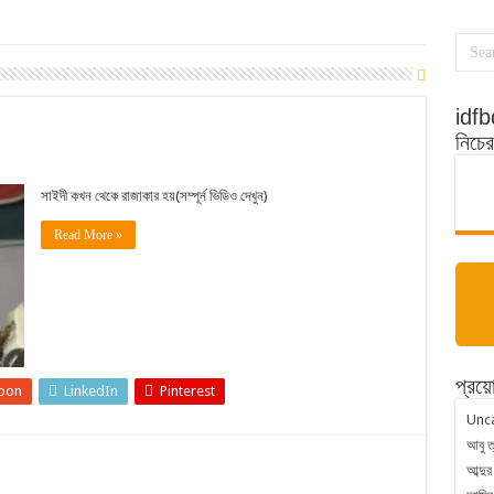
idfbd
নিচে
সাইদী কখন থেকে রাজাকার হয়(সম্পূর্ন ভিডিও দেখুন)
Read More »
প্রয়
pon
LinkedIn
Pinterest
Unc
আবু ত
আব্দুর