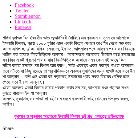
Facebook
Twitter
Stumbleupon
LinkedIn
Pinterest
শাইখ মুহাম্মদ বিন ইবরাহীম আত তুআইজিরী (হাফি.) এর কুরআন ও সুন্নাহর আলোকে
ইসলামী ফিকাহ, প্রায় ২০০০ পৃষ্ঠার এমন একটা কিতাব যেখানে তাওহিদ থেকে শুরু করে
আদব আখলাক, দু‘আ যিকির, লেনদেন, ইবাদত, আল্লাহর পথে আহ্বান প্রায় সব বিষয়কে
শামিল করা হয়েছে বিষয়ভিত্তিক আকারে। আমাদেরকে অনেকেই জিজ্ঞেস করে ইসলামের
সব বিষয় একই গ্রন্থে পাওয়া যায় বিষয়ভিত্তিক আকারে এমন কোন বই আছে কিনা,
সত্যি বলতে ইসলাম তো বিশাল আর ব্যাপ , সবটা একত্রে একই গ্রন্থে পাওয়া অসম্ভব
তবে এটাতে যা কিছু রয়েছে তা প্রাথমিকভাবে একজন মুসলিমের জন্য যথেষ্ট হয়ে যাবে ইন
শা আল্লাহ। কেউ এই একটা বই পড়াতেই ইসলামের প্রায় সকল বিষয়ের বেসিক জ্ঞান
পেয়ে যাবে ইন শা আল্লাহ।
এতো অনবদ্য একটা কিতাব ভাষায় প্রকাশ করার মত নয়, আপনারা যখন পড়বেন তখন
বুঝতে পারবেন ইন শা আল্লাহ।
আল্লাহ সুবহানাহু ওয়াতাআ’লা বইটার মাধ্যমে বাংলাভাষী ভাই বোনদের উপকৃত করুন,
আমীন।
কুরআন ও সুন্নাহর আলোকে ইসলামী ফিকাহ দুই খন্ড একাত্রে ডাউনলোড
Share