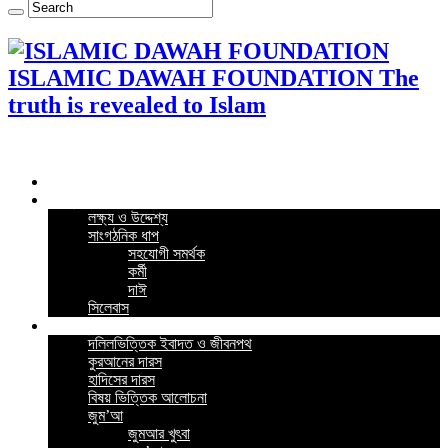
ISLAMIC DAWAH FOUNDATION The
truth is revealed to Islam
Home
কর্মসূচি
লক্ষ্য ও উদ্দেশ্য
সাংগঠনিক ধাপ
সহযোগী সমর্থক
কর্মী
দাঈ
সিলেবাস
গুরুত্বপূর্ন পোস্ট
দলিলভিত্তিক ইবাদত ও জীবনপথ
কুরআনের দারস
হাদিসের দারস
বিষয় ভিত্তিক আলোচনা
জুম’আ
জুমআর খুৎবা