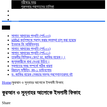
পরীক্ষার সময়
পুরুস্কার প্রাপ্তদের তালিকা
প্রশ্নোত্তর
যোগাযোগ
লগইন
সর্বশেষ
সালাত আদায়ের পদ্ধতি (পর্ব-০৩)
idfbd কর্তৃপক্ষকে প্রশ্ন করার ব্যবস্থা চালু করা হয়েছে
ইনফাক ফি সাবিলিল্লাহ
সালাত আদায়ের পদ্ধতি (পর্ব-০২)
সালাত আদায়ের পদ্ধতি (পর্ব-০১)
তাকদীর লিপিবদ্ধ কেন? ডা. জাকির নায়েক।।
জুলুমকারীকে বাধা দেওয়া উচিত।
স্বলাতের সময় সম্পর্কে সঠিক ধারনা
রিয়াদুস সলীহিন, খন্ড-১ ডাউনলোড
ড. জাকির নায়েক লেকচার সমগ্র প্রশ্নোত্তরসহ বই
Home
/
কুরআন ও সুন্নাহর আলোকে ইসলামী ফিকাহ
কুরআন ও সুন্নাহর আলোকে ইসলামী ফিকাহ
Share