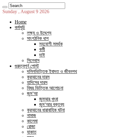
Sunday , August 9 2026
Home
কর্মসূচি
লক্ষ্য ও উদ্দেশ্য
সাংগঠনিক ধাপ
সহযোগী সমর্থক
কর্মী
দাঈ
সিলেবাস
গুরুত্বপূর্ন পোস্ট
দলিলভিত্তিক ইবাদত ও জীবনপথ
কুরআনের দারস
হাদিসের দারস
বিষয় ভিত্তিক আলোচনা
জুম’আ
জুমআর খুৎবা
জুম’আর বক্তব্য
কুরআনের ধারাবাহিক ঘটনা
নামাজ
কালেমা
রোজা
যাকাত