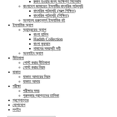
রুকন হওয়ার জন্য সংক্ষিপ্ত সিলেবাস
বাংলাদেশ জামায়েত ইসলামীর বাৎসরিক পাঠ্যসূচি
বাৎসরিক পাঠ্যসূচি (স্বল্প শিক্ষিত)
বাৎসরিক পাঠ্যসূচি (শিক্ষিত)
অন্যান্য গুরুত্বপূর্ন ইসলামিক বই
ইসলামিক অ্যাপ
অ্যান্ড্রয়েড অ্যাপ
বাংলা হাদিস
Hadith Collection
বাংলা কুরআন
নামাযের সময়সূচী সহী
অনলাইন অ্যাপ
নীতিমালা
পোস্ট করার নীতিমালা
পোস্ট করার নিয়ম
যাকাত
যাকাত আদায়ের নিয়ম
যাকাত আদায়
পরীক্ষা
পরীক্ষার সময়
পুরুস্কার প্রাপ্তদের তালিকা
প্রশ্নোত্তর
যোগাযোগ
লগইন