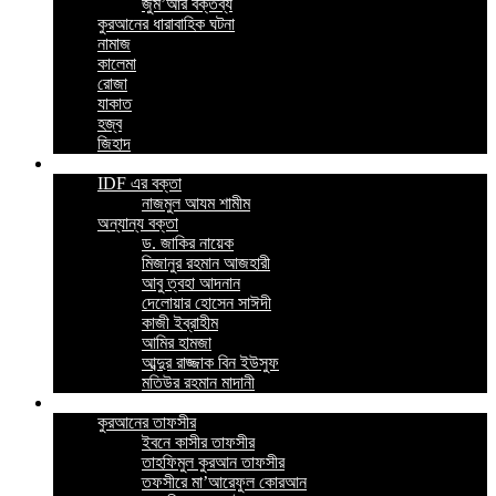
জুম’আর বক্তব্য
কুরআনের ধারাবাহিক ঘটনা
নামাজ
কালেমা
রোজা
যাকাত
হজ্ব
জিহাদ
ভিডিও
IDF এর বক্তা
নাজমুল আযম শামীম
অন্যান্য বক্তা
ড. জাকির নায়েক
মিজানুর রহমান আজহারী
আবু ত্বহা আদনান
দেলোয়ার হোসেন সাঈদী
কাজী ইব্রাহীম
আমির হামজা
আব্দুর রাজ্জাক বিন ইউসুফ
মতিউর রহমান মাদানী
ইসলামিক বই
কুরআনের তাফসীর
ইবনে কাসীর তাফসীর
তাহফিমুল কুরআন তাফসীর
তফসীরে মা’আরেফুল কোরআন