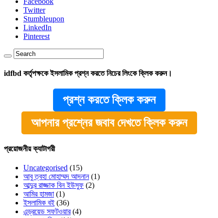
Facebook
Twitter
Stumbleupon
LinkedIn
Pinterest
idfbd কর্তৃপক্ষকে ইসলামিক প্রশ্ন করতে নিচের লিংকে ক্লিক করুন।
প্রশ্ন করতে ক্লিক করুন
আপনার প্রশ্নের জবাব দেখতে ক্লিক করুন
প্রয়োজনীয় ক্যাটাগরী
Uncategorised
(15)
আবু ত্বহা মোহাম্মদ আদনান
(1)
আব্দুর রাজ্জাক বিন ইউসুফ
(2)
আমির হামজা
(1)
ইসলামিক বই
(36)
এন্ড্রয়েড সফটওয়ার
(4)