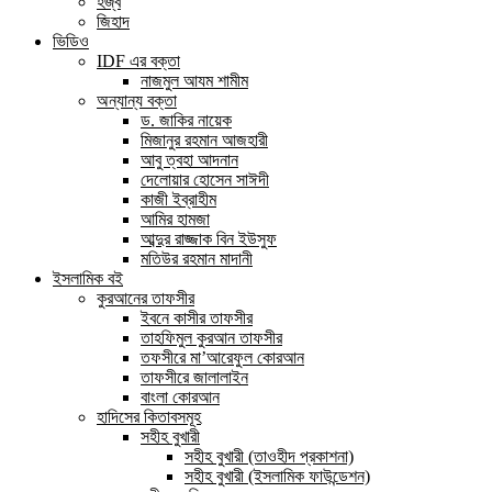
হজ্ব
জিহাদ
ভিডিও
IDF এর বক্তা
নাজমুল আযম শামীম
অন্যান্য বক্তা
ড. জাকির নায়েক
মিজানুর রহমান আজহারী
আবু ত্বহা আদনান
দেলোয়ার হোসেন সাঈদী
কাজী ইব্রাহীম
আমির হামজা
আব্দুর রাজ্জাক বিন ইউসুফ
মতিউর রহমান মাদানী
ইসলামিক বই
কুরআনের তাফসীর
ইবনে কাসীর তাফসীর
তাহফিমুল কুরআন তাফসীর
তফসীরে মা’আরেফুল কোরআন
তাফসীরে জালালাইন
বাংলা কোরআন
হাদিসের কিতাবসমূহ
সহীহ বুখারী
সহীহ বুখারী (তাওহীদ প্রকাশনা)
সহীহ বুখারী (ইসলামিক ফাউন্ডেশন)