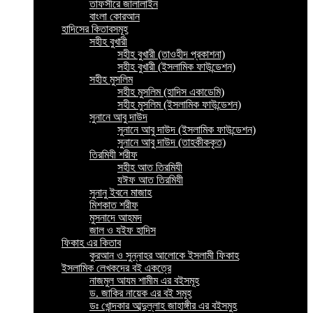
তাফসীরে জালালাইন
বাংলা কোরআন
হাদিসের কিতাবসমূহ
সহীহ বুখারী
সহীহ বুখারী (তাওহীদ প্রকাশনা)
সহীহ বুখারী (ইসলামিক ফাউন্ডেশন)
সহীহ মুসলিম
সহীহ মুসলিম (হাদিস একাডেমি)
সহীহ মুসলিম (ইসলামিক ফাউন্ডেশন)
সুনানে আবু দাউদ
সুনানে আবু দাউদ (ইসলামিক ফাউন্ডেশন)
সুনানে আবু দাউদ (তাহকীককৃত)
তিরমিযী শরীফ
সহীহ আত তিরমিযী
যঈফ আত তিরমিযী
সুনানু ইবনে মাজাহ
মিশকাত শরীফ
মুসনাদে আহমদ
জাল ও যইফ হাদিস
ফিকাহ এর কিতাব
কুরআন ও সুন্নাহর আলোকে ইসলামী ফিকাহ
ইসলামিক লেখকদের বই একত্রে
নাজমুল আযম শামীম এর বইসমূহ
ড. জাকির নায়েক এর বই সমূহ
ডঃ খোন্দকার আব্দুল্লাহ জাহাঙ্গীর এর বইসমুহ