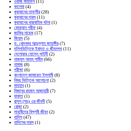
ওয়াজ মাহফিল
(11)
কালেমা
(4)
কুরআনের তাফসীর
(28)
কুরআনের দারস
(11)
কুরআনের ধারাবাহিক ঘটনা
(1)
কোরআন শরীফ
(4)
জাকির নায়েক
(17)
জিহাদ
(5)
ড. খোন্দকার আব্দুল্লাহ জাহাঙ্গীর
(7)
দলিলভিত্তিক ইবাদত ও জীবনপথ
(11)
দেলোয়ার হোসেন সাইদী
(2)
নাজমুল আযম শামীম
(66)
নামাজ
(8)
পরীক্ষা
(6)
বাংলাদেশ জামায়েত ইসলামী
(8)
বিষয় ভিত্তিক আলোচনা
(2)
মাযহাব
(1)
মিজানুর রহমান আজাহারী
(7)
যাকাত
(1)
রাসুল (সাঃ) এর জীবনী
(5)
রোজা
(2)
সাহাবীদের বিপ্লবী জীবন
(2)
হাদিস
(47)
হাদিসের দারস
(1)