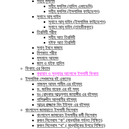
সহীহ মুসলিম
সহীহ মুসলিম (হাদিস একাডেমি)
সহীহ মুসলিম (ইসলামিক ফাউন্ডেশন)
সুনানে আবু দাউদ
সুনানে আবু দাউদ (ইসলামিক ফাউন্ডেশন)
সুনানে আবু দাউদ (তাহকীককৃত)
তিরমিযী শরীফ
সহীহ আত তিরমিযী
যঈফ আত তিরমিযী
সুনানু ইবনে মাজাহ
মিশকাত শরীফ
মুসনাদে আহমদ
জাল ও যইফ হাদিস
ফিকাহ এর কিতাব
কুরআন ও সুন্নাহর আলোকে ইসলামী ফিকাহ
ইসলামিক লেখকদের বই একত্রে
নাজমুল আযম শামীম এর বইসমূহ
ড. জাকির নায়েক এর বই সমূহ
ডঃ খোন্দকার আব্দুল্লাহ জাহাঙ্গীর এর বইসমুহ
নাসিরুদ্দীন আলবানীর বইসমূহ
আব্দুর রাজ্জাক বিন ইউসুফ এর বইসমূহ
বাংলাদেশ জামায়াতে ইসলামী সিলেবাস
বাংলাদেশ জামায়েত ইসলামীর কর্মী সিলেবাস
রুকন সিলেবাস “ক” (মাধ্যমিক পর্যন্ত শিক্ষিত)
রুকন সিলেবাস “খ” ( মাধ্যমিকের উপরে শিক্ষিত)