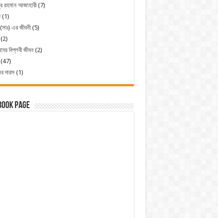
ুর রহমান আজাহারী
(7)
ত
(1)
 (সাঃ) এর জীবনী
(5)
(2)
ীদের বিপ্লবী জীবন
(2)
(47)
ের দারস
(1)
book Page