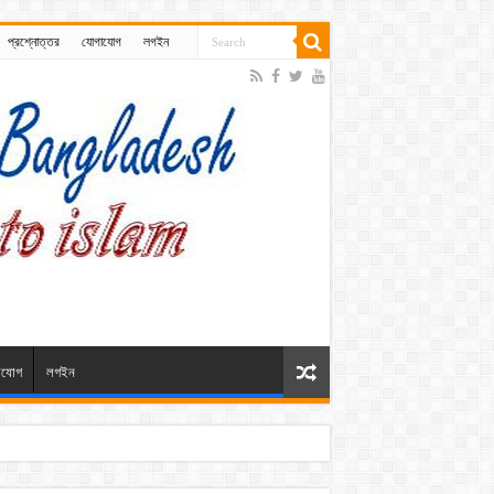
প্রশ্নোত্তর
যোগাযোগ
লগইন
াযোগ
লগইন