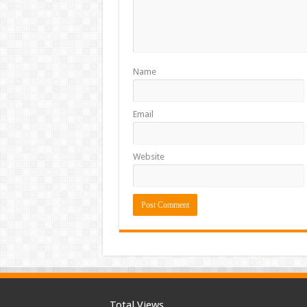
Name
Email
Website
Total Views