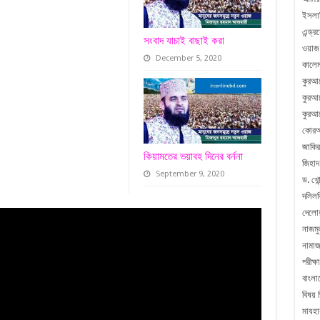
ইসলা
এন্ড্
সংবাদ যাচাই বাছাই করা
ওয়াজ
December 5, 2020
কালেম
কুরআ
কুরআন
কুরআন
কোরআ
জাকির
কিয়ামতের ভয়াবহ দিনের বর্ননা
জিহাদ
September 9, 2020
ড. খোন
দলিলভ
দেলো
নাজম
নামা
পরীক্ষা
বাংলা
বিষয় 
মাযহা