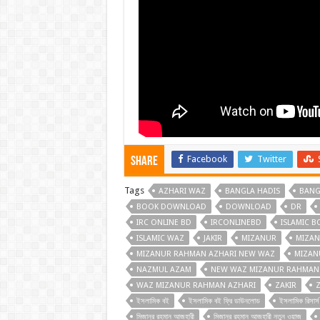
Facebook
Twitter
Share
Tags
AZHARI WAZ
BANGLA HADIS
BANG
BOOK DOWNLOAD
DOWNLOAD
DR
IRC ONLINE BD
IRCONLINEBD
ISLAMIC 
ISLAMIC WAZ
JAKIR
MIZANUR
MIZAN
MIZANUR RAHMAN AZHARI NEW WAZ
MIZAN
NAZMUL AZAM
NEW WAZ MIZANUR RAHMAN 
WAZ MIZANUR RAHMAN AZHARI
ZAKIR
Z
ইসলামিক বই
ইসলামিক বই ফ্রি ডাউনলোড
ইসলামিক রিসার্স 
মিজানুর রহমান আজহারী
মিজানুর রহমান আজহারী নতুন ওয়াজ