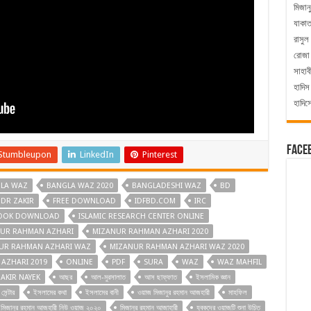
মিজান
যাকা
রাসুল
রোজা
সাহাব
হাদিস
হাদিস
Face
Stumbleupon
LinkedIn
Pinterest
LA WAZ
BANGLA WAZ 2020
BANGLADESHI WAZ
BD
DR ZAKIR
FREE DOWNLOAD
IDFBD.COM
IRC
BOOK DOWNLOAD
ISLAMIC RESEARCH CENTER ONLINE
UR RAHMAN AZHARI
MIZANUR RAHMAN AZHARI 2020
UR RAHMAN AZHARI WAZ
MIZANUR RAHMAN AZHARI WAZ 2020
AZHARI 2019
ONLINE
PDF
SURA
WAZ
WAZ MAHFIL
AKIR NAYEK
আছর
আল-মুরসালাত
আস ছাফ্‌ফাত
ইসলামিক জ্ঞান
সেন্টার
ইসলামের কথা
ইসলামের বানী
ওয়াজ মিজানুর রহমান আজহারী
মাহফিল
মিজানুর রহমান আজহারী নিউ ওয়াজ ২০২০
মিজানুর রহমান আজাহারী
যুবকদের ওয়াজটি শুনা উচিত