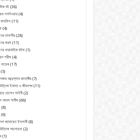
মিক বই
(36)
রয়েড সফটওয়ার
(4)
 মাহফিল
(11)
া
(4)
নের তাফসীর
(28)
ের দারস
(11)
ের ধারাবাহিক ঘটনা
(1)
ন শরীফ
(4)
 নায়েক
(17)
(5)
্দকার আব্দুল্লাহ জাহাঙ্গীর
(7)
িত্তিক ইবাদত ও জীবনপথ
(11)
য়ার হোসেন সাইদী
(2)
ুল আযম শামীম
(66)
জ
(8)
(6)
দেশ জামায়েত ইসলামী
(8)
ভিত্তিক আলোচনা
(2)
ব
(1)