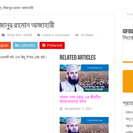
িত, মিজানুর রহমান আজাহারী
মিজানুর রহমান আজাহারী
idfbd
মিজানুর রহমান আজাহারী
Leave a comment
26 Views
লিংক
upon
LinkedIn
Pinterest
Related Articles
জটি শুনি এবং কিছু শিখার চেষ্ঠা করি।
হযরত ওমর (রাঃ) এর জীবনীর
উল্লেখযোগ্য ঘটনা
প্রয়ো
November 7, 2021
Unc
আবু ত
আব্দুর
আমির