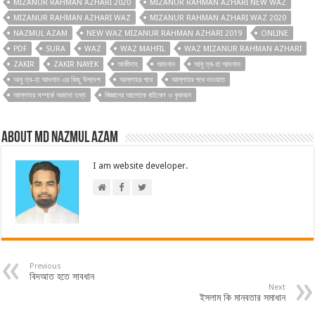
MIZANUR RAHMAN AZHARI 2020
MIZANUR RAHMAN AZHARI NEW WAZ
MIZANUR RAHMAN AZHARI WAZ
MIZANUR RAHMAN AZHARI WAZ 2020
NAZMUL AZAM
NEW WAZ MIZANUR RAHMAN AZHARI 2019
ONLINE
PDF
SURA
WAZ
WAZ MAHFIL
WAZ MIZANUR RAHMAN AZHARI
ZAKIR
ZAKIR NAYEK
আকীদাহ
আদনান
আবু ত্ব-হা আদনান
আবু ত্ব-হা আদনান এর কিছু উপদেশ
আল্লাহর পথে
আল্লাহর পথে দাওয়াত
আল্লাহর সম্পর্কে অজানা তথ্য
বিজ্ঞানের আলোকে বাইবেল ও কুরআন
About Md Nazmul Azam
I am website developer.
Previous
বিদআত হতে সাবধান
Next
ইসলাম কি মানবতার সমাধান