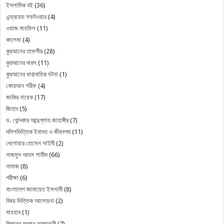
ইসলামিক বই
(36)
এন্ড্রয়েড সফটওয়ার
(4)
ওয়াজ মাহফিল
(11)
কালেমা
(4)
কুরআনের তাফসীর
(28)
কুরআনের দারস
(11)
কুরআনের ধারাবাহিক ঘটনা
(1)
কোরআন শরীফ
(4)
জাকির নায়েক
(17)
জিহাদ
(5)
ড. খোন্দকার আব্দুল্লাহ জাহাঙ্গীর
(7)
দলিলভিত্তিক ইবাদত ও জীবনপথ
(11)
দেলোয়ার হোসেন সাইদী
(2)
নাজমুল আযম শামীম
(66)
নামাজ
(8)
পরীক্ষা
(6)
বাংলাদেশ জামায়েত ইসলামী
(8)
বিষয় ভিত্তিক আলোচনা
(2)
মাযহাব
(1)
মিজানুর রহমান আজাহারী
(7)