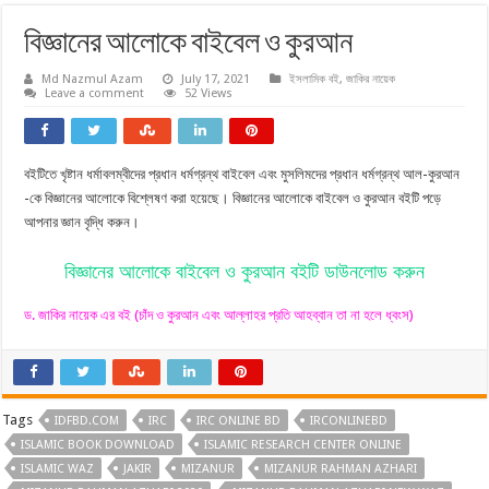
বিজ্ঞানের আলোকে বাইবেল ও কুরআন
Md Nazmul Azam
July 17, 2021
ইসলামিক বই
,
জাকির নায়েক
Leave a comment
52 Views
বইটিতে খৃষ্টান ধর্মাবলম্বীদের প্রধান ধর্মগ্রন্থ বাইবেল এবং মুসলিমদের প্রধান ধর্মগ্রন্থ আল-কুরআন
-কে বিজ্ঞানের আলোকে বিশ্লেষণ করা হয়েছে। বিজ্ঞানের আলোকে বাইবেল ও কুরআন বইটি পড়ে
আপনার জ্ঞান বৃদ্ধি করুন।
বিজ্ঞানের আলোকে বাইবেল ও কুরআন বইটি ডাউনলোড করুন
ড. জাকির নায়েক এর বই (চাঁদ ও কুরআন এবং আল্লাহর প্রতি আহব্বান তা না হলে ধ্বংস)
Tags
IDFBD.COM
IRC
IRC ONLINE BD
IRCONLINEBD
ISLAMIC BOOK DOWNLOAD
ISLAMIC RESEARCH CENTER ONLINE
ISLAMIC WAZ
JAKIR
MIZANUR
MIZANUR RAHMAN AZHARI