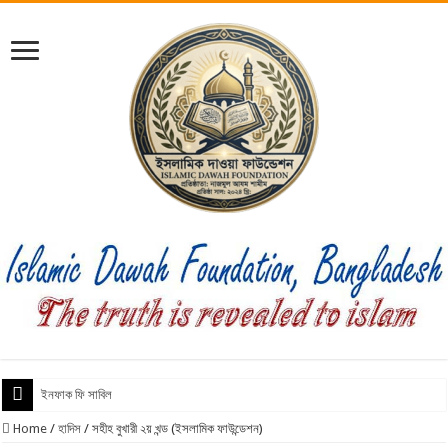
ইনফাক ফি সাবিলিল্লাহ
Home
/
হাদিস
/
সহীহ বুখারী ২য় খন্ড (ইসলামিক ফাউন্ডেশন)