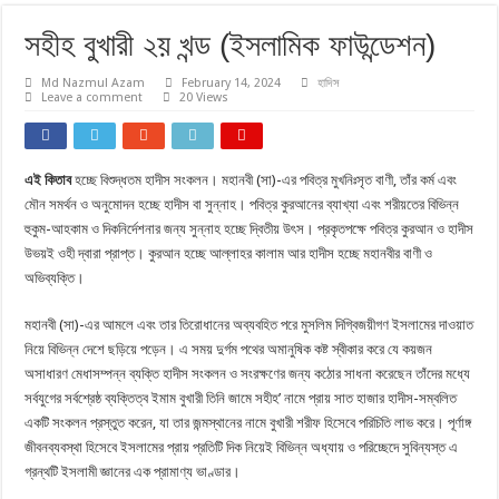
সহীহ বুখারী ২য় খন্ড (ইসলামিক ফাউন্ডেশন)
Md Nazmul Azam
February 14, 2024
হাদিস
Leave a comment
20 Views
এই কিতাব
হচ্ছে বিশুদ্ধতম হাদীস সংকলন। মহানবী (সা)-এর পবিত্র মুখনিঃসৃত বাণী, তাঁর কর্ম এবং
মৌন সমর্থন ও অনুমােদন হচ্ছে হাদীস বা সুন্নাহ। পবিত্র কুরআনের ব্যাখ্যা এবং শরীয়তের বিভিন্ন
হুকুম-আহকাম ও দিকনির্দেশনার জন্য সুন্নাহ হচ্ছে দ্বিতীয় উৎস। প্রকৃতপক্ষে পবিত্র কুরআন ও হাদীস
উভয়ই ওহী দ্বারা প্রাপ্ত। কুরআন হচ্ছে আল্লাহর কালাম আর হাদীস হচ্ছে মহানবীর বাণী ও
অভিব্যক্তি।
মহানবী (সা)-এর আমলে এবং তার তিরােধানের অব্যবহিত পরে মুসলিম দিগ্বিজয়ীগণ ইসলামের দাওয়াত
নিয়ে বিভিন্ন দেশে ছড়িয়ে পড়েন। এ সময় দুর্গম পথের অমানুষিক কষ্ট স্বীকার করে যে কয়জন
অসাধারণ মেধাসম্পন্ন ব্যক্তি হাদীস সংকলন ও সংরক্ষণের জন্য কঠোর সাধনা করেছেন তাঁদের মধ্যে
সর্বযুগের সর্বশ্রেষ্ঠ ব্যক্তিত্ব ইমাম বুখারী তিনি জামে সহীহ’ নামে প্রায় সাত হাজার হাদীস-সম্বলিত
একটি সংকলন প্রস্তুত করেন, যা তার জন্মস্থানের নামে বুখারী শরীফ হিসেবে পরিচিতি লাভ করে। পূর্ণাঙ্গ
জীবনব্যবস্থা হিসেবে ইসলামের প্রায় প্রতিটি দিক নিয়েই বিভিন্ন অধ্যায় ও পরিচ্ছেদে সুবিন্যস্ত এ
গ্রন্থটি ইসলামী জ্ঞানের এক প্রামাণ্য ভাণ্ডার।