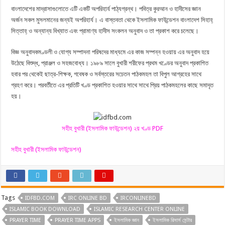
বাংলাদেশের মাদ্রাসাগুলােতে এটি একটি অপরিহার্য পাঠ্যগ্রন্থ। পবিত্র কুরআন ও হাদীসের জ্ঞান
অর্জন সকল মুসলমানের জন্যই অপরিহার্য। এ বাস্তবতা থেকে ইসলামিক ফাউন্ডেশন বাংলাদেশ সিহাহ্
সিত্তাহ্ ও অন্যান্য বিখ্যাত এবং প্রামাণ্য হাদীস সংকলন অনুবাদ ও তা প্রকাশ করে চলেছে।
বিজ্ঞ অনুবাদকমণ্ডলী ও যােগ্য সম্পাদনা পরিষদের মাধ্যমে এর কাজ সম্পন্ন হওয়ায় এর অনুবাদ হয়ে
উঠেছে বিশুদ্ধ, প্রাঞ্জল ও সহজবােধ্য। ১৯৮৯ সালে বুখারী শরীফের প্রথম খণ্ডের অনুবাদ প্রকাশিত
হবার পর থেকেই ছাত্র-শিক্ষক, গবেষক ও সর্বস্তরের সচেতন পাঠকমহল তা বিপুল আগ্রহের সাথে
গ্রহণ করে। পরবর্তীতে এর প্রতিটি খণ্ড প্রকাশিত হওয়ার সাথে সাথে প্রিয় পাঠকমহলের কাছে সমাদৃত
হয়।
সহীহ বুখারী (ইসলামিক ফাউন্ডেশন) ২য় খণ্ড PDF
সহীহ বুখারী (ইসলামিক ফাউন্ডেশন)
Tags
IDFBD.COM
IRC ONLINE BD
IRCONLINEBD
ISLAMIC BOOK DOWNLOAD
ISLAMIC RESEARCH CENTER ONLINE
PRAYER TIME
PRAYER TIME APPS
ইসলামিক জ্ঞান
ইসলামিক রিসার্স সেন্টার