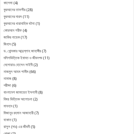
কালেমা
(4)
কুরআনের তাফসীর
(28)
কুরআনের দারস
(11)
কুরআনের ধারাবাহিক ঘটনা
(1)
কোরআন শরীফ
(4)
জাকির নায়েক
(17)
জিহাদ
(5)
ড. খোন্দকার আব্দুল্লাহ জাহাঙ্গীর
(7)
দলিলভিত্তিক ইবাদত ও জীবনপথ
(11)
দেলোয়ার হোসেন সাইদী
(2)
নাজমুল আযম শামীম
(66)
নামাজ
(8)
পরীক্ষা
(6)
বাংলাদেশ জামায়েত ইসলামী
(8)
বিষয় ভিত্তিক আলোচনা
(2)
মাযহাব
(1)
মিজানুর রহমান আজাহারী
(7)
যাকাত
(1)
রাসুল (সাঃ) এর জীবনী
(5)
রোজা
(2)