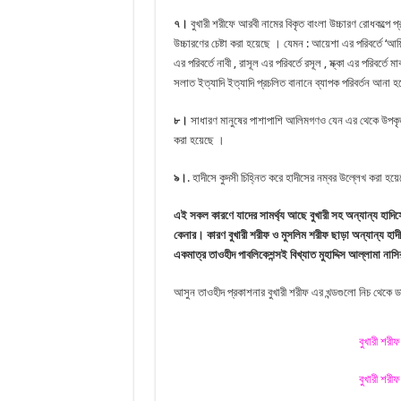
৭।
বুখারী শরীফে আরবী নামের বিকৃত বাংলা উচ্চারণ রোধকল্পে প্রা
উচ্চারণের চেষ্টা করা হয়েছে । যেমন : আয়েশা এর পরিবর্তে ‘আয়িশা
এর পরিবর্তে নাবী , রাসূল এর পরিবর্তে রসূল , ম্ক্কা এর পরিবর্তে ম
সলাত ইত্যাদি ইত্যাদি প্রচলিত বানানে ব্যাপক পরিবর্তন আনা হ
৮।
সাধারণ মানুষের পাশাপাশি আলিমগণও যেন এর থেকে উপকৃত হত
করা হয়েছে ।
৯।
. হাদীসে কুদসী চিহ্নিত করে হাদীসের নম্বর উল্লেখ করা হয়
এই সকল কারণে যাদের সামর্থ্য আছে বুখারী সহ অন্যান্য হাদিস
কেনার। কারণ বুখারী শরীফ ও মুসলিম শরীফ ছাড়া অন্যান্য হা
একমাত্র তাওহীদ পাবলিকেশন্সই বিখ্যাত মুহাদ্দিস আল্লামা নাস
আসুন তাওহীদ প্রকাশনার বুখারী শরীফ এর খন্ডগুলো নিচ থেকে 
বুখারী শরী
বুখারী শরী