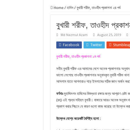
Home
/
হাদিস
/
বুখারী শরীফ, তাওহীদ প্রকাশনা ২য় পর্ব
বুখারী শরীফ, তাওহীদ প্রকাশন
Md Nazmul Azam
August 25, 2019
Facebook
Twitter
Stumbleu
বুখারী শরীফ, তাওহীদ প্রকাশনা ১ম পর্ব
সহীহ বুখারী শরীফ এর আমাদের দেশে অনেক প্রকাশনায় অনুবাদ
ভালো লেগেছে তাওহীদ প্রকাশনার অনুবাদকৃত বুখারী শরীফ খা
আসলাম যাতে আপনারাও পড়ে ইসলামের সঠিক জ্ঞান অর্জন কর
বর্ণনাঃ
মুহাদ্দিসগন হাদিসের বিশুদ্ধতা রক্ষার জন্য আপ্রাণ চেষ্ট
(রহ) এই গ্রন্থ সহিহুল বুখারী। বাজারে আরও অনেক অনুবাদ থাক
প্রকাশ করার পিছনে যে কারণ গুলো কাজ করেছে তা উল্লেখ ক
উল্লেখ যোগ্য কয়েকটি বৈশিষ্ট্য হলো :