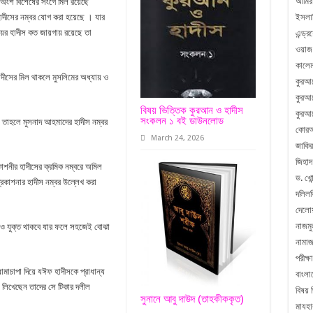
আমির
অংশ বিশেষের সংগে মিল রয়েছে
 হাদীসের নম্বর যোগ করা হয়েছে । যার
ইসলা
ের হাদীস কত জায়গায় রয়েছে তা
এন্ড্
ওয়াজ
কালেম
াদীসের মিল থাকলে মুসলিমের অধ্যায় ও
কুরআ
কুরআন
বিষয় ভিত্তিক কুরআন ও হাদীস
কুরআন
সংকলন ১ বই ডাউনলোড
ে তাহলে মুসনাদ আহমাদের হাদীস নম্বর
কোরআ
March 24, 2026
জাকির
জিহাদ
াশনীর হাদীসের ক্রমিক নম্বরে অমিল
ড. খোন
প্রকাশনার হাদীস নম্বর উল্লেখ করা
দলিলভ
দেলো
নাজম
ম্বরও যুক্ত থাকবে যার ফলে সহজেই বোঝা
নামা
পরীক্ষা
ামাচাপা দিয়ে যঈফ হাদীসকে প্রাধান্য
বাংলা
কা লিখেছেন তাদের সে টিকার দলীল
বিষয় 
সুনানে আবু দাউদ (তাহকীককৃত)
মাযহা