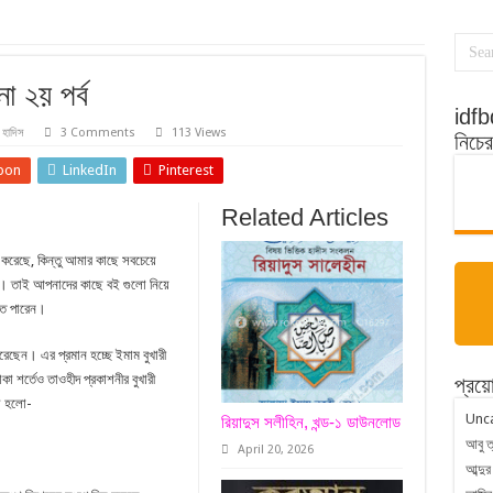
া ২য় পর্ব
idfbd
হাদিস
3 Comments
113 Views
নিচে
pon
LinkedIn
Pinterest
Related Articles
 করেছে, কিন্তু আমার কাছে সবচেয়ে
না। তাই আপনাদের কাছে বই গুলো নিয়ে
তে পারেন।
া করেছেন। এর প্রমান হচ্ছে ইমাম বুখারী
া শর্তেও তাওহীদ প্রকাশনীর বুখারী
প্রয়
রা হলো-
Unc
রিয়াদুস সলীহিন, খন্ড-১ ডাউনলোড
আবু ত
April 20, 2026
আব্দুর