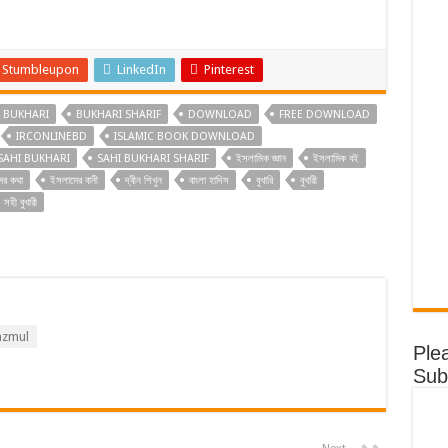
Stumbleupon
LinkedIn
Pinterest
BUKHARI
BUKHARI SHARIF
DOWNLOAD
FREE DOWNLOAD
IRCONLINEBD
ISLAMIC BOOK DOWNLOAD
SAHI BUKHARI
SAHI BUKHARI SHARIF
ইসলামিক জ্ঞান
ইসলামিক বই
ের কথা
ইসলামের বানী
দ্বীন শিখুন
বাংলা হাদিস
বুখারি
বুখারী
সহী বুখারী
zmul
Ple
Sub