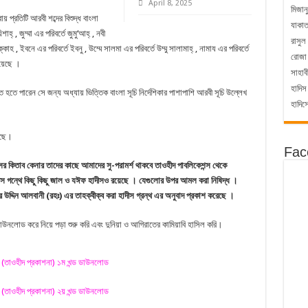
April 8, 2025
মিজান
য় প্রতিটি আরবী শব্দের বিশুদ্ধ বাংলা
যাকা
হ্ , জুম্মা এর পরিবর্তে জুমু‘আহ্ , নবী
রাসুল
াক্কাহ , ইবনে এর পরিবর্তে ইবনু , উম্মে সালমা এর পরিবর্তে উম্মু সালামাহ্ , নামায এর পরিবর্তে
রোজা
য়েছে ।
সাহাব
হাদিস
ে পারেন সে জন্য অধ্যায় ভিত্তিক বাংলা সূচি নির্দেশিকার পাশাপাশি আরবী সূচি উল্লেখ
হাদিস
েছে।
Fac
ের কিতাব কেনার তাদের কাছে আমাদের সু-পরামর্শ থাকবে তাওহীদ পাবলিকেশন্স থেকে
দীস গন্থে কিছু কিছু জাল ও যঈফ হাদীসও রয়েছে । যেগুলোর উপর আমল করা নিষিদ্ধ ।
ির উদ্দিন আলবানী (রহঃ) এর তাহক্বীক্ব করা হাদীস গ্রন্থ এর অনুবাদ প্রকাশ করেছে ।
ডাউনলোড করে নিয়ে পড়া শুরু করি এবং দুনিয়া ও আগিরাতের কামিয়াবি হাসিল করি।
ফ (তাওহীদ প্রকাশনা) ১ম খন্ড ডাউনলোড
ফ (তাওহীদ প্রকাশনা) ২য় খন্ড ডাউনলোড