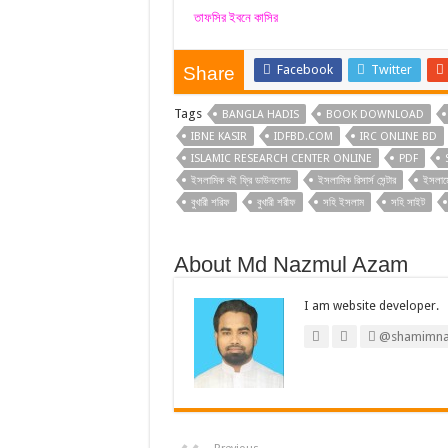
তাফসির ইবনে কাসির
Facebook
Twitter
Share
Tags
BANGLA HADIS
BOOK DOWNLOAD
IBNE KASIR
IDFBD.COM
IRC ONLINE BD
ISLAMIC RESEARCH CENTER ONLINE
PDF
ইসলামিক বই ফ্রি ডাউনলোড
ইসলামিক রিসার্স সেন্টার
ইসলাম
বুখারী শরিফ
বুখারী শরীফ
সহি ইসলাম
সহি সাইট
About Md Nazmul Azam
I am website developer.
@shamimna