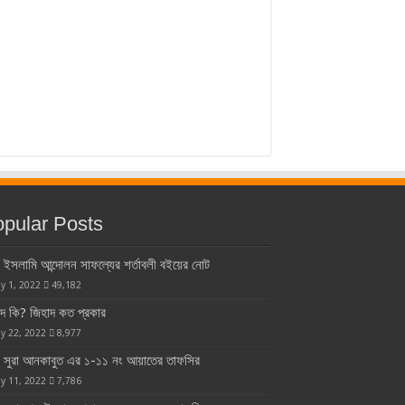
pular Posts
ইসলামি আন্দোলন সাফল্যের শর্তাবলী বইয়ের নোট
y 1, 2022
49,182
াদ কি? জিহাদ কত প্রকার
y 22, 2022
8,977
সুরা আনকাবুত এর ১-১১ নং আয়াতের তাফসির
y 11, 2022
7,786