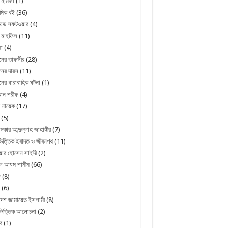
 হামজা
(1)
মিক বই
(36)
রয়েড সফটওয়ার
(4)
 মাহফিল
(11)
া
(4)
নের তাফসীর
(28)
ের দারস
(11)
ের ধারাবাহিক ঘটনা
(1)
ন শরীফ
(4)
 নায়েক
(17)
(5)
্দকার আব্দুল্লাহ জাহাঙ্গীর
(7)
িত্তিক ইবাদত ও জীবনপথ
(11)
য়ার হোসেন সাইদী
(2)
ুল আযম শামীম
(66)
জ
(8)
(6)
দেশ জামায়েত ইসলামী
(8)
ভিত্তিক আলোচনা
(2)
ব
(1)