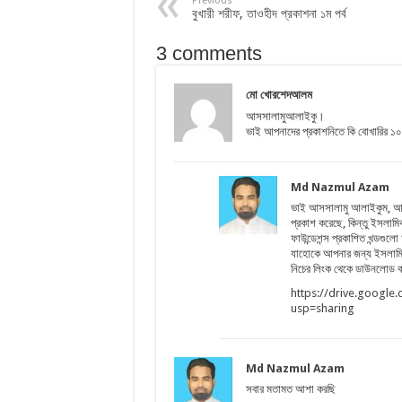
Previous
বুখারী শরীফ, তাওহীদ প্রকাশনা ১ম পর্ব
3 comments
মো খোরশেদআলম
আসসালামুআলাইকু।
ভাই আপনাদের প্রকাশনিতে কি বোখারির ১
Md Nazmul Azam
ভাই আসসালামু আলাইকুম, আশা 
প্রকাশ করেছে, কিন্তু ইসলাম
ফাউন্ডেশন্স প্রকাশিত খন্ডগ
যাহোকে আপনার জন্য ইসলামিক 
নিচের লিংক থেকে ডাউনলোড ক
https://drive.googl
usp=sharing
Md Nazmul Azam
সবার মতামত আশা করছি