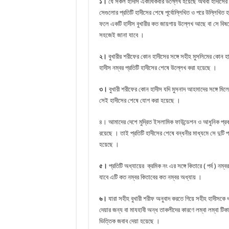
১।
যে সকল হাদীস একাধিকবার উল্লেখ হয়েছে অথবা হাদীসের 
সেগুলোর প্রতিটি হাদীসের শেষে পূর্বোল্লিখিত ও পরে উল্লিখিত
ফলে একটি হাদীস বুখারীর কত জায়গায় উল্লেখ আছে বা সে বিষয়
সহজেই জানা যাবে ।
২।
বুখারীর শরীফের কোন হাদীসের সঙ্গে সহীহ মুসলিমের কোন হ
হাদীস নম্বর প্রতিটি হাদীসের শেষে উল্লেখ করা হয়েছে ।
৩।
বুখারী শরীফের কোন হাদীস যদি মুসনাদ আহমাদের সঙ্গে মিল
সেই হাদীসের শেষে যোগ করা হয়েছে ।
৪। আমাদের দেশে মুদ্রিত ইসলামিক ফাউন্ডেশন ও আধুনিক প্রক
রয়েছে । তাই প্রতিটি হাদীসের শেষে বন্ধনীর মাধ্যমে সে দুটি 
হয়েছে ।
৫।
প্রতিটি অধ্যায়ের ক্রমিক নং এর সঙ্গে কিতারে ( পর্ব ) ন
যাবে এটি কত নম্বর কিতাবের কত নম্বর অধ্যায় ।
৬।
যারা সহীহ বুখারী শরীফ অনুবাদ করতে গিয়ে সহীহ হাদীসকে ধ
দেয়ার জন্য বা মাযহাবী অন্ধ তাকলীদের কারণে লম্বা লম্বা টি
ভিত্তিক জবাব দেয়া হয়েছে ।