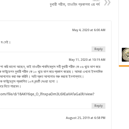
Next
বুখারী শরীফ, তাওহিদ প্রকাশনা ৩য় পর্ব
May 4, 2020 at 6:00 AM
০ ম নেই।
Reply
May 11, 2020 at 10:19 AM
করি ভালো আছেন, ভাই তাওহীদ পাবলিকেশন্স সহী বুখারী শরীফ কে ০৬ খন্ডে ভাগ করে
িক ফাউন্ডেশন বুখারী শরীফ কে ১০ খন্ডে ভাগ করে প্রকাশ করেছে। আমরা এখনো ইসলামিক
ুলো আপলোড করা শুরু করিনি। অতি দ্রুত আপলোড শুরু করবো ইনশাল্লাহ।
ফাউন্ডেশন্স প্রকাশিত ১০ম খন্ডটি দেওয়া হলো ।
রে নিতে পারবেন।
e.com/file/d/18AKY6qe_O_lfnxpaDm3L6XEaXAfaGaIR/view?
Reply
August 25, 2019 at 6:58 PM