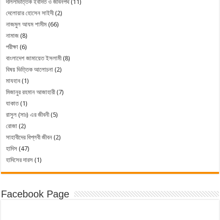
দলিলভিত্তিক ইবাদত ও জীবনপথ
(11)
দেলোয়ার হোসেন সাইদী
(2)
নাজমুল আযম শামীম
(66)
নামাজ
(8)
পরীক্ষা
(6)
বাংলাদেশ জামায়েত ইসলামী
(8)
বিষয় ভিত্তিক আলোচনা
(2)
মাযহাব
(1)
মিজানুর রহমান আজাহারী
(7)
যাকাত
(1)
রাসুল (সাঃ) এর জীবনী
(5)
রোজা
(2)
সাহাবীদের বিপ্লবী জীবন
(2)
হাদিস
(47)
হাদিসের দারস
(1)
Facebook Page