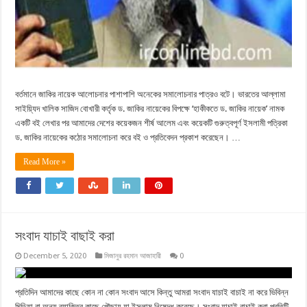
বর্তমানে জাকির নায়েক আলোচনার পাশাপাশি অনেকের সমালোচনার পাত্রও বটে। ভারতের আল্লামা
সাইয়্যিদ খালিক সাজিদ বোখারী কর্তৃক ড. জাকির নায়েকের বিপক্ষে ‘হাকীকতে ড. জাকির নায়েক’ নামক
একটি বই লেখার পর আমাদের দেশের কয়েকজন শীর্ষ আলেম এবং কয়েকটি গুরুত্বপূর্ণ ইসলামী পত্রিকা
ড. জাকির নায়েকের কঠোর সমালোচনা করে বই ও প্রতিবেদন প্রকাশ করেছেন। …
Read More »
সংবাদ যাচাই বাছাই করা
December 5, 2020
মিজানুর রহমান আজাহারী
0
প্রতিদিন আমাদের কাছে কোন না কোন সংবাদ আসে কিন্তু আমরা সংবাদ যাচাই বাচাই না করে ভিবিন্ন
মিডিয়া বা অন্য ব্যাক্তির কাছে পৌছায় যা ইসলাম নিষেদ্ধ করেছে। সংবাদ যাচাই বাচাই করা প্রতিটি