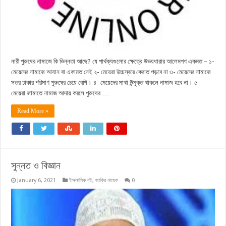
নারী পুরুষের নামাজে কি ভিন্নতা আছে? যে পার্থক্যগুলোর ক্ষেত্রে উভয়ধারার আলেমগণ একমত – ১-
মেয়েদের নামাজে আযান বা একামত নেই ২- মেয়েরা উচ্চস্বরে কেরাত পড়বে না ৩- মেয়েদের নামাজে
সতর ঢাকার পরিমাণ পুরুষের চেয়ে বেশি। ৪- মেয়েদের মাথা উন্মুক্ত থাকলে নামাজ হবে না। ৫-
মেয়েরা জামাতে নামাজ আদায় করলে পুরুষের …
Read More »
সুন্নত ও বিজ্ঞান
January 6, 2021
ইসলামিক বই
,
জাকির নায়েক
0