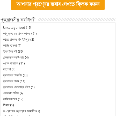
আপনার প্রশ্নের জবাব দেখতে ক্লিক করুন
প্রয়োজনীয় ক্যাটাগরী
Uncategorised
(15)
আবু ত্বহা মোহাম্মদ আদনান
(1)
আব্দুর রাজ্জাক বিন ইউসুফ
(2)
আমির হামজা
(1)
ইসলামিক বই
(36)
এন্ড্রয়েড সফটওয়ার
(4)
ওয়াজ মাহফিল
(11)
কালেমা
(4)
কুরআনের তাফসীর
(28)
কুরআনের দারস
(11)
কুরআনের ধারাবাহিক ঘটনা
(1)
কোরআন শরীফ
(4)
জাকির নায়েক
(17)
জিহাদ
(5)
ড. খোন্দকার আব্দুল্লাহ জাহাঙ্গীর
(7)