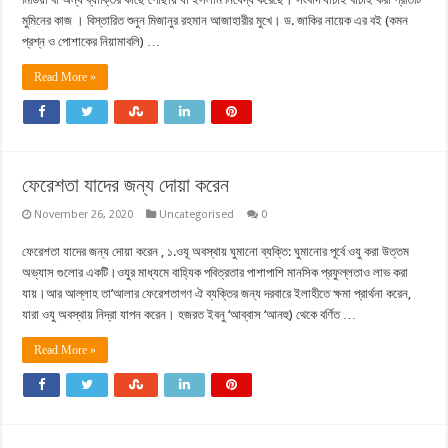
মুমিনের কাজ । বিস্তারিত শুনুন মিজানুর রহমান আজাহারীর মুখে। ড. জাকির নায়েক এর বই (কমন
প্রশ্ন ও পোশাকের নিয়ামাবলি) …
Read More »
ফেরেশতা যাদের জন্য দোয়া করেন
November 26, 2020
Uncategorised
0
ফেরেশতা যাদের জন্য দোয়া করেন , ১.ওযূ অবস্থায় ঘুমানো ব্যক্তি: ঘুমানোর পূর্বে ওযু করা উত্তম
অভ্যাস গুলোর একটি।ওযুর মাধ্যমে বাহ্যিক পবিত্রতার পাশাপাশি মানসিক প্রফুল্লতাও লাভ করা
যায়।আর আল্লাহ তা’আলার ফেরেশতাগণ ঐ ব্যক্তির জন্য দরবারে ইলাহীতে ক্ষমা প্রার্থনা করেন,
যারা ওযু অবস্থায় নিদ্রা যাপন করেন। হজরত ইবনু ‘আব্বাস ‘আনহু) থেকে বর্ণিত …
Read More »