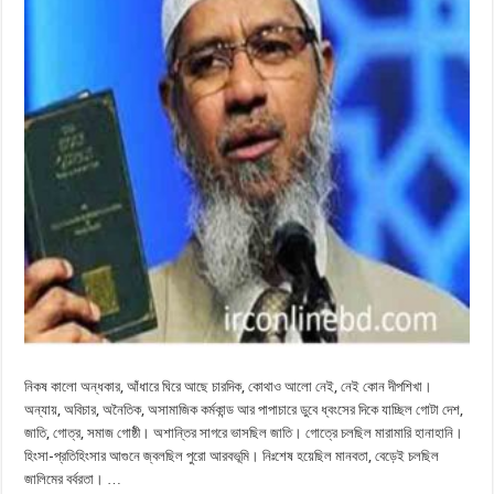
নিকষ কালো অন্ধকার, আঁধারে ঘিরে আছে চারদিক, কোথাও আলো নেই, নেই কোন দীপশিখা।
অন্যায়, অবিচার, অনৈতিক, অসামাজিক কর্মকান্ড আর পাপাচারে ডুবে ধ্বংসের দিকে যাচ্ছিল গোটা দেশ,
জাতি, গোত্র, সমাজ গোষ্ঠী। অশান্তির সাগরে ভাসছিল জাতি। গোত্রে চলছিল মারামারি হানাহানি।
হিংসা-প্রতিহিংসার আগুনে জ্বলছিল পুরো আরবভূমি। নিঃশেষ হয়েছিল মানবতা, বেড়েই চলছিল
জালিমের বর্বরতা। …