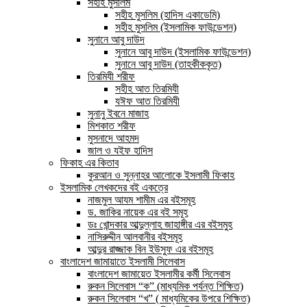
সহীহ মুসলিম
সহীহ মুসলিম (হাদিস একাডেমি)
সহীহ মুসলিম (ইসলামিক ফাউন্ডেশন)
সুনানে আবু দাউদ
সুনানে আবু দাউদ (ইসলামিক ফাউন্ডেশন)
সুনানে আবু দাউদ (তাহকীককৃত)
তিরমিযী শরীফ
সহীহ আত তিরমিযী
যঈফ আত তিরমিযী
সুনানু ইবনে মাজাহ
মিশকাত শরীফ
মুসনাদে আহমদ
জাল ও যইফ হাদিস
ফিকাহ এর কিতাব
কুরআন ও সুন্নাহর আলোকে ইসলামী ফিকাহ
ইসলামিক লেখকদের বই একত্রে
নাজমুল আযম শামীম এর বইসমূহ
ড. জাকির নায়েক এর বই সমূহ
ডঃ খোন্দকার আব্দুল্লাহ জাহাঙ্গীর এর বইসমুহ
নাসিরুদ্দীন আলবানীর বইসমূহ
আব্দুর রাজ্জাক বিন ইউসুফ এর বইসমূহ
বাংলাদেশ জামায়াতে ইসলামী সিলেবাস
বাংলাদেশ জামায়েত ইসলামীর কর্মী সিলেবাস
রুকন সিলেবাস “ক” (মাধ্যমিক পর্যন্ত শিক্ষিত)
রুকন সিলেবাস “খ” ( মাধ্যমিকের উপরে শিক্ষিত)