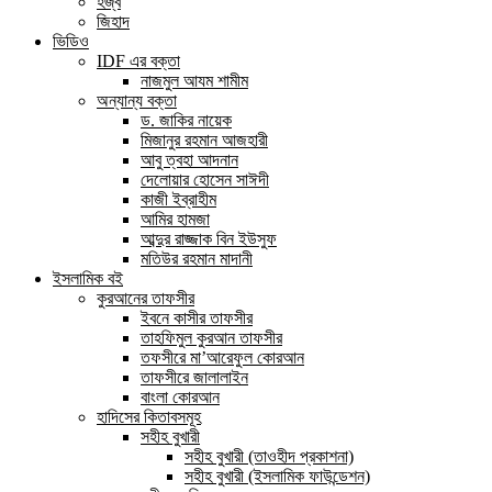
হজ্ব
জিহাদ
ভিডিও
IDF এর বক্তা
নাজমুল আযম শামীম
অন্যান্য বক্তা
ড. জাকির নায়েক
মিজানুর রহমান আজহারী
আবু ত্বহা আদনান
দেলোয়ার হোসেন সাঈদী
কাজী ইব্রাহীম
আমির হামজা
আব্দুর রাজ্জাক বিন ইউসুফ
মতিউর রহমান মাদানী
ইসলামিক বই
কুরআনের তাফসীর
ইবনে কাসীর তাফসীর
তাহফিমুল কুরআন তাফসীর
তফসীরে মা’আরেফুল কোরআন
তাফসীরে জালালাইন
বাংলা কোরআন
হাদিসের কিতাবসমূহ
সহীহ বুখারী
সহীহ বুখারী (তাওহীদ প্রকাশনা)
সহীহ বুখারী (ইসলামিক ফাউন্ডেশন)