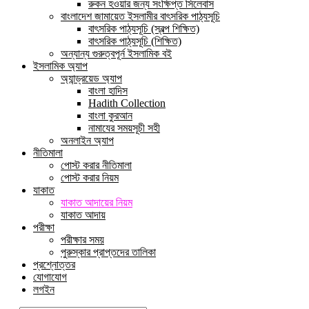
রুকন হওয়ার জন্য সংক্ষিপ্ত সিলেবাস
বাংলাদেশ জামায়েত ইসলামীর বাৎসরিক পাঠ্যসূচি
বাৎসরিক পাঠ্যসূচি (স্বল্প শিক্ষিত)
বাৎসরিক পাঠ্যসূচি (শিক্ষিত)
অন্যান্য গুরুত্বপূর্ন ইসলামিক বই
ইসলামিক অ্যাপ
অ্যান্ড্রয়েড অ্যাপ
বাংলা হাদিস
Hadith Collection
বাংলা কুরআন
নামাযের সময়সূচী সহী
অনলাইন অ্যাপ
নীতিমালা
পোস্ট করার নীতিমালা
পোস্ট করার নিয়ম
যাকাত
যাকাত আদায়ের নিয়ম
যাকাত আদায়
পরীক্ষা
পরীক্ষার সময়
পুরুস্কার প্রাপ্তদের তালিকা
প্রশ্নোত্তর
যোগাযোগ
লগইন