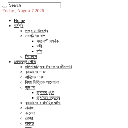
Friday , August 7 2026
Home
কর্মসূচি
লক্ষ্য ও উদ্দেশ্য
সাংগঠনিক ধাপ
সহযোগী সমর্থক
কর্মী
দাঈ
সিলেবাস
গুরুত্বপূর্ন পোস্ট
দলিলভিত্তিক ইবাদত ও জীবনপথ
কুরআনের দারস
হাদিসের দারস
বিষয় ভিত্তিক আলোচনা
জুম’আ
জুমআর খুৎবা
জুম’আর বক্তব্য
কুরআনের ধারাবাহিক ঘটনা
নামাজ
কালেমা
রোজা
যাকাত