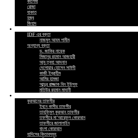
কালেমা
রোজা
যাকাত
হজ্ব
জিহাদ
ভিডিও
IDF এর বক্তা
নাজমুল আযম শামীম
অন্যান্য বক্তা
ড. জাকির নায়েক
মিজানুর রহমান আজহারী
আবু ত্বহা আদনান
দেলোয়ার হোসেন সাঈদী
কাজী ইব্রাহীম
আমির হামজা
আব্দুর রাজ্জাক বিন ইউসুফ
মতিউর রহমান মাদানী
ইসলামিক বই
কুরআনের তাফসীর
ইবনে কাসীর তাফসীর
তাহফিমুল কুরআন তাফসীর
তফসীরে মা’আরেফুল কোরআন
তাফসীরে জালালাইন
বাংলা কোরআন
হাদিসের কিতাবসমূহ