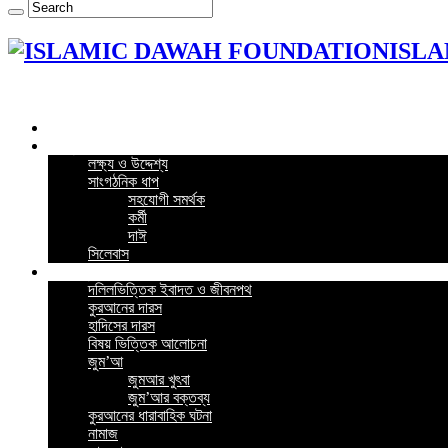
ISLA
Home
কর্মসূচি
লক্ষ্য ও উদ্দেশ্য
সাংগঠনিক ধাপ
সহযোগী সমর্থক
কর্মী
দাঈ
সিলেবাস
গুরুত্বপূর্ন পোস্ট
দলিলভিত্তিক ইবাদত ও জীবনপথ
কুরআনের দারস
হাদিসের দারস
বিষয় ভিত্তিক আলোচনা
জুম’আ
জুমআর খুৎবা
জুম’আর বক্তব্য
কুরআনের ধারাবাহিক ঘটনা
নামাজ