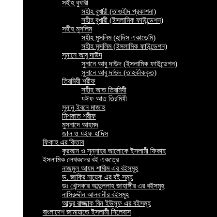
সহীহ বুখারী
সহীহ বুখারী (তাওহীদ প্রকাশনা)
সহীহ বুখারী (ইসলামিক ফাউন্ডেশন)
সহীহ মুসলিম
সহীহ মুসলিম (হাদিস একাডেমি)
সহীহ মুসলিম (ইসলামিক ফাউন্ডেশন)
সুনানে আবু দাউদ
সুনানে আবু দাউদ (ইসলামিক ফাউন্ডেশন)
সুনানে আবু দাউদ (তাহকীককৃত)
তিরমিযী শরীফ
সহীহ আত তিরমিযী
যঈফ আত তিরমিযী
সুনানু ইবনে মাজাহ
মিশকাত শরীফ
মুসনাদে আহমদ
জাল ও যইফ হাদিস
ফিকাহ এর কিতাব
কুরআন ও সুন্নাহর আলোকে ইসলামী ফিকাহ
ইসলামিক লেখকদের বই একত্রে
নাজমুল আযম শামীম এর বইসমূহ
ড. জাকির নায়েক এর বই সমূহ
ডঃ খোন্দকার আব্দুল্লাহ জাহাঙ্গীর এর বইসমুহ
নাসিরুদ্দীন আলবানীর বইসমূহ
আব্দুর রাজ্জাক বিন ইউসুফ এর বইসমূহ
বাংলাদেশ জামায়াতে ইসলামী সিলেবাস