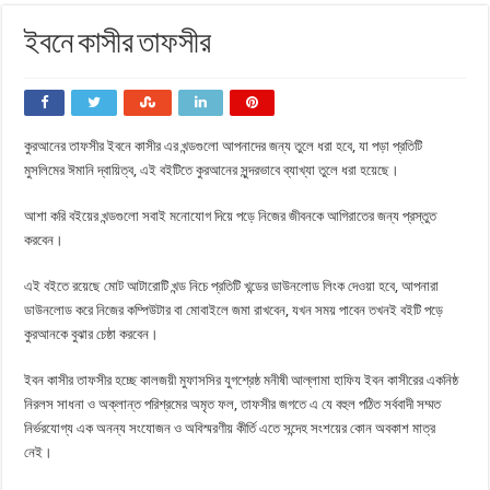
ইবনে কাসীর তাফসীর
কুরআনের তাফসীর ইবনে কাসীর এর খন্ডগুলো আপনাদের জন্য তুলে ধরা হবে, যা পড়া প্রতিটি
মুসলিমের ঈমানি দ্বায়িত্ব, এই বইটিতে কুরআনের সুন্দরভাবে ব্যাখ্যা তুলে ধরা হয়েছে।
আশা করি বইয়ের খন্ডগুলো সবাই মনোযোগ দিয়ে পড়ে নিজের জীবনকে আগিরাতের জন্য প্রস্তুত
করবেন।
এই বইতে রয়েছে মোট আটারোটি খন্ড নিচে প্রতিটি খন্ডের ডাউনলোড লিংক দেওয়া হবে, আপনারা
ডাউনলোড করে নিজের কম্পিউটার বা মোবাইলে জমা রাখবেন, যখন সময় পাবেন তখনই বইটি পড়ে
কুরআনকে বুঝার চেষ্ঠা করবেন।
ইবন কাসীর তাফসীর হচ্ছে কালজয়ী মুফাসসির যুগশ্রেষ্ঠ মনীষী আল্লামা হাফিয ইবন কাসীরের একনিষ্ঠ
নিরলস সাধনা ও অক্লান্ত পরিশ্রমের অমৃত ফল, তাফসীর জগতে এ যে বহুল পঠিত সর্ববাদী সম্মত
নির্ভরযোগ্য এক অনন্য সংযোজন ও অবিস্মরণীয় কীর্তি এতে সন্দেহ সংশয়ের কোন অবকাশ মাত্র
নেই।