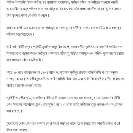
হাফিজ ইমাদুদ্দীন ইবন কাসীর এই প্রামাণ্য তথ্যবহুল, সর্বজন গৃহীত তাফসীরের মাধ্যমে আরবী
ভাষাভাষীদের জন্য পবিত্র কালামের সত্যিকারের রূপরেখা অতি স্বচ্ছ সাবলীল ভাষায় তুলে ধরেছেন
তাঁর ক্ষুরধার বলিষ্ঠ লেখনীর মাধ্যমে।
এসব কারণেই এর অনবদ্যতা ও শ্রেষ্ঠত্বকে সকল যুগের মনীষীরা সমভাবে অকপটে এবং একবাক্যে
স্বীকার করে নিয়েছেন।
তাই এই পৃথিবীর প্রায় প্রতিটি মুসলিম অধ্যুষিত দেশে, সকল ধর্মীয় প্রতিষ্ঠানের, এমনকি ধর্মনিরপেক্ষ
শিক্ষায়তনের গ্রন্থাগারেও সর্বত্রই এটি বহুল পঠিত, সুপরিচিত, সমাদৃত এবং হাদীস-সুন্নাহর আলোকে
এক স্বতন্ত্র মর্যাদার অধিকারী।
প্রায় ১৮ বছর পরিশ্রমের পর ১৯৮৪ সালে ড. মুহাম্মাদ মুজীবুর রাহমান তাফসীরটির বাংলা অনুবাদ
সম্পন্ন করেন। তাফসীর খন্ডগুলিতে যে ইসরাঈলী রিওয়ায়াত এবং দুর্বল কিংবা যঈফ হাদীস রয়েছে তা
বাছাই করে বাদ দেওয়া হয়েছে,
প্রতিটি তাফসীর খন্ডে, তাফসীরের বিভিন্ন শিরোনাম সংযোজন করা হয়েছে, যাতে পাঠকবর্গের নির্দিষ্ট
কোন বিষয়ের আলোচনা খুঁজে পেতে সুবিধা হয়। এ ছাড়া বর্ণিত হাদীসের সূত্র নম্বরগুলিও সংযোজন
করা হয়েছে।
কুরআনের কোন কোন শব্দ বাংলায় লেখা কিংবা উচ্চারণ সঠিক হয়না বিধায় তার আরাবী শব্দটিও পাশে
লিখে দেয়া হয়েছে।