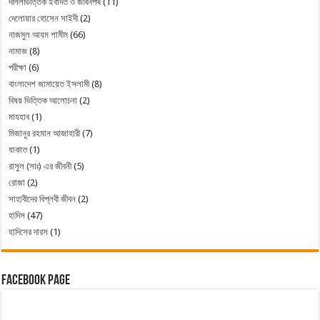
দলিলভিত্তিক ইবাদত ও জীবনপথ
(11)
দেলোয়ার হোসেন সাইদী
(2)
নাজমুল আযম শামীম
(66)
নামাজ
(8)
পরীক্ষা
(6)
বাংলাদেশ জামায়েত ইসলামী
(8)
বিষয় ভিত্তিক আলোচনা
(2)
মাযহাব
(1)
মিজানুর রহমান আজাহারী
(7)
যাকাত
(1)
রাসুল (সাঃ) এর জীবনী
(5)
রোজা
(2)
সাহাবীদের বিপ্লবী জীবন
(2)
হাদিস
(47)
হাদিসের দারস
(1)
Facebook Page