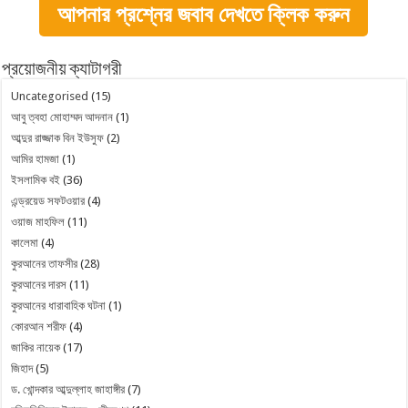
আপনার প্রশ্নের জবাব দেখতে ক্লিক করুন
প্রয়োজনীয় ক্যাটাগরী
Uncategorised
(15)
আবু ত্বহা মোহাম্মদ আদনান
(1)
আব্দুর রাজ্জাক বিন ইউসুফ
(2)
আমির হামজা
(1)
ইসলামিক বই
(36)
এন্ড্রয়েড সফটওয়ার
(4)
ওয়াজ মাহফিল
(11)
কালেমা
(4)
কুরআনের তাফসীর
(28)
কুরআনের দারস
(11)
কুরআনের ধারাবাহিক ঘটনা
(1)
কোরআন শরীফ
(4)
জাকির নায়েক
(17)
জিহাদ
(5)
ড. খোন্দকার আব্দুল্লাহ জাহাঙ্গীর
(7)